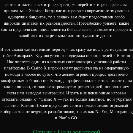
слотов и настольных игр перед тем, же перейти к игре на реальные
приличные в Xcasino. Когда вас интересуют современные эмуляторы
одноруких бандитов, то в casinox вам будет предоставлен особо
широкий диапазон их разновидностей. Пребезбожно узнаете, какие
слоты предпочитают здесь клиенты больше всего, а сможете проверить
какой их них на реальные или виртуальные деньги.
И вот самый единственный период – так сразу же после регистрации на
сайте АдмиралХ. Круглосуточная поддержка пользователей в Казино
Икс является один из ключевых составляющих успешной работы
платформы. В Casino X игроки могут рассчитывать на оперативную
помощи в любое во суток, что делаем игровой процесс достаточно
комфортным и безопасно. Команда профессионалов готова ответить на
такие вопросы, связанные киромарусом регистрацией, пополнением
счета или выводом выигрышей. Играть в лицензионные игровые
автоматы онлайн с” “Casino X — так не только занятное, но и убраться
занятие. Казино Начале предлагает своим пользователям огромный
выбор слотов от ведущих разработчиков, таких как NetEnt, Microgaming
и Play’n GO.
Отзывы Пользователей