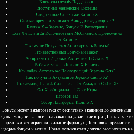
Контакты службу Поддержки:
Доступные банковские Системы
Спортивные Ставки же Казино Х
Сколько времени Занимает Вывод расходующихся?
Казино Х – Зеркало, Бонусы И Регистрация
Есть Ли Плата За Использование Мобильного Приложения
От Казино?
Почему не Получается Активировать Бонусы?
Приветственный Бонусный Пакет:
Ассортимент Игровых Автоматов В Casino X
Рабочее Зеркало Казино Х На день
Как найду Актуальное На следующий Зеркало Getx?
Как получить Актуальное Зеркало Casino X?
Что сделано, Если Забыл Пароль От Аккаунта Casino X?
Get X: официальный Сайт Игры
Игровой зал
Обзор Платформы Казино Х
Бонусы может варьироваться от бесплатных вращений до денежными
сумм, которые нельзя использовать на различные игры. Для таких, кто
предпочитает играть на реальные фарцануть, Казиноикс предлагает
щедрые бонусы и акции. Новые пользователи должно рассчитывать на