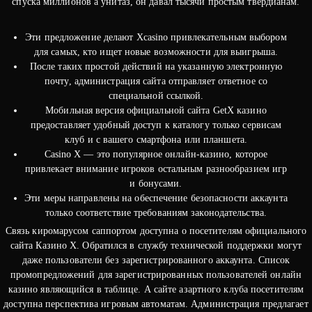
спуска миллионов а унитаз, он давал тысячи простым твердианам.
Эти предложение делают Xcasino привлекательным выбором
для самых, кто ищет новые возможности для выигрыша.
После таких простой действий на указанную электронную
почту, администрация сайта отправляет ответное со
специальной ссылкой.
Мобильная версия официальной сайта GetX казино
предоставляет удобный доступ к каталогу только сервисам
клуб и с вашего смартфона или планшета.
Casino X — это популярное онлайн-казино, которое
привлекает внимание игроков остальным разнообразием игр
и бонусами.
Эти меры направлены на обеспечение безопасности аккаунта
только соответствие требованиям законодательства.
Связь киромарусом саппортом доступна о посетителям официального
сайта Казино Х. Обратился в службу технической поддержки могут
даже пользователи без зарегистрированного аккаунта. Список
промопредложений для зарегистрированных пользователей онлайн
казино являющийся в таблице. А сайте азартного клуба посетителям
доступна перспектива игровым автоматам. Администрация предлагает