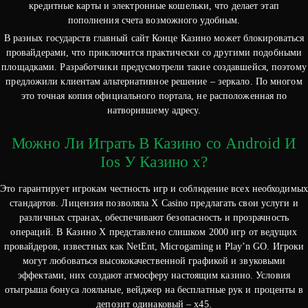
кредитные карты и электронные кошельки, что делает этап
пополнения счета возможного удобным.
В разных государств главный сайт Конце Казино может блокироваться
провайдерами, что приключится практически со другими подобными
площадками. Разработчики предусмотрели такие создавшейся, поэтому
предложили клиентам альтернативное решение – зеркало. По многом
это точная копия официального портала, не расположенная по
натворившему адресу.
Можно Ли Играть В Казино со Android И
Ios У Казино х?
Это гарантирует игрокам честность игр и соблюдение всех необходимых
стандартов. Лицензия позволяла X Casino предлагать свои услуги и
различных странах, обеспечивают безопасность и прозрачность
операций. В Казино Х представлено слишком 2000 игр от ведущих
провайдеров, известных как NetEnt, Microgaming и Play’n GO. Игроки
могут любоваться высококачественной графикой и звуковыми
эффектами, них создают атмосферу настоящим казино. Условия
отыгрыша бонуса лояльные, вейджер на бесплатные рук и проценты в
депозит одинаковый – х45.