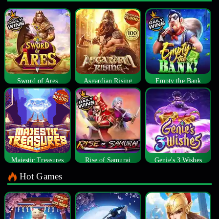
Sword of Ares
Asgardian Rising
Empty the Bank
Majestic Treasures
Rise of Samurai
Genie's 3 Wishes
Hot Games