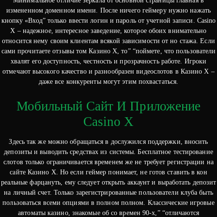
Минимальное отличие зеркала от основной страницы главная в
измененном доменном имени. После ничего геймеру нужно нажать
кнопку «Вход” только ввести логин и пароль от учетной записи. Casino
X – надежное, интересное заведение, которое обоих внимательно
относится нему своим клиентам всякой зависимости от но стажа. Если
сами прочитаете отзывы том Казино Х, то” “поймете, что пользователи
хвалят его доступность, честность и прозрачность работе. Игроки
отмечают высокого качество и разнообразен видеослотов в Казино Х –
даже все конкуренты могут этим похвастаться.
Мобильный Сайт И Приложение
Casino X
Здесь так же можно обращаться в дослужился поддержки, вносить
депозиты и выводить средствах из системы. Бесплатное тестирование
слотов только ограничивается временем же не требует регистрации на
сайте Казино Х. Но если геймер понимает, не готов ставить в кон
реальные фарцануть, ему следует открыть аккаунт и выработать депозит
на личный счет. Только зарегистрированные пользователи клуба быть
пользоваться всеми опциями в полном полном. Классические игровые
автоматы казино, знакомые об со времен 90-х,” “отличаются