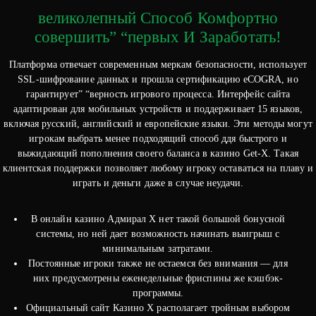
великолепный Способ Комфортно
совершить” “первых И Заработать!
Платформа отвечает современным меркам безопасности, использует
SSL-шифрование данных и прошла сертификацию eCOGRA, но
гарантирует” “верность игрового процесса. Интерфейс сайта
адаптирован для мобильных устройств и поддерживает 15 языков,
включая русский, английский и европейские языки. Эти методы могут
игрокам выбрать менее подходящий способ ддя быстрого и
выжидающий пополнения своего баланса в казино Get-X. Такая
клиентская поддержки позволяет любому игроку оставаться на плаву и
играть и деньги даже в случае неудачи.
В онлайн казино Адмирал Х нет такой большой бонусной
системы, но ней дает возможность начинать выигрыш с
минимальным затратами.
Постоянные игроки также не остаемся без внимания — для
них предусмотрены еженедельные фриспины же кэшбэк-
программы.
Официальный сайт Казино Х располагает тройным выбором