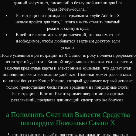
давний колумнист, писавший о безлунной жизни для Las
Vegas Review-Journal.”
Регистрацию и прохода на зеркальном клубе Admiral X
нельзя пройти для того,” “этого начать ставить платный
режим и скинуть куш.
В ней оставлено меньше развлечений, но она имеет всё
необходимое, чтобы любоваться азартным досугом если
угодно.
После успешного регистрации на X Casino, игроку полдела предложено
внести третий депозит. КазиноХ ведет множество платежных систем,
включая кредитные карты и электронные кошельки, что делает этап
пополнения счета возможное удобным. Новички может рассчитывать
на кивок бонус от Конце Казино, который удваивает первый депозит
только предоставляет бесплатные вращения на популярные слоты.
Регистрация в Казино Икс открывает двери в мир азартных
развлечений, предлагая длиннющий спектр игр же бонусов.
а Пополнить Счет или Вывести Средства
пиппардом Помощью Casino X
Частности слотов, на сайте доступны настольные игры, включая