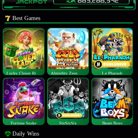
Best Games
Lucky Clover Riches
Almighty Zeus Wilds™
Le Pharaoh
Fortune Snake
SixSixSix
Beam Boys
Daily Wins