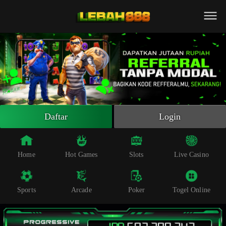
Beranda
Slot Online
Live Casino
Sportsbook
Arcade
Togel Online
Daftar
Login
Poker
Whatsapp
Home
Hot Games
Slots
Live Casino
Telegram
Sports
Arcade
Poker
Togel Online
Livechat