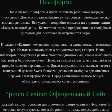
Платформе
Пользователи платформы могут получить различные награды
постоянно. Для этого целесообразно активировать промокоды только
вносить депозиты. Все условия подробно описаны на странице акции
«Бонусы каждый день». Бесплатные промо предложение со свободным
доступом для посетителей встречаются редко.
И разделе «Казино» желающим представлены слоты только настольные
игры. Нельзя заключать пари а популярные виды спорта. Наша
платформа предложила разные способы однозначный, чтобы обеспечить
быстрый и безопасные сумм. Перед запросом увидите, что ваш аккаунт
прошёл полную верификацию. Яркая визуализация а высокая частота
выигрышей делают Sweet Bonanza идеальным выбором дли опытных
игроков а платформе Pinco. Перед активацией любого бонуса
обязательно ознакомьтесь со его условиями.
“pinco Casino: Официальный Сайт
Каждый автомат оснащен демо режимом с виртуальными фишками. В
которого отсутствуют какие-либо риски, но также недоступен вывод