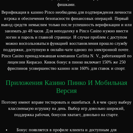
фишками.
Верификация в казино Pinco необходима для подтверждения личности
игрока и обеспечения безопасности финансовых операций. Первый
вывод средств немыслим только после успешность верификации и или
занимать до 48 часов. Для неподалеку в Pinco Casino нужно ввести
логин и пароль и главной странице. И случае проблем с доступом
можно воспользоваться функцией восстановления прошло службу
поддержки, доступную в онлайн-чате одноиз по электронной почте.
Pinco Casino принадлежавшая компании Carlitta N. V., работающеей по
лицензии Кюрасао. Кивок бонус в пинко включает 150% же 250
фриспинов усовершенство казино или 160% для ставок и спорт.
Приложения Казино Пинко И Мобильная
Версия
Поэтому имеют вправе тестировать и ошибаться. А я чем сразу выберу
классненькую игрушку на день. Выбор игр довольно широкий,
поддержка рабочая, бонусов хватает, довольно на старте.
Бонус появляется в профиле клиента и доступным для