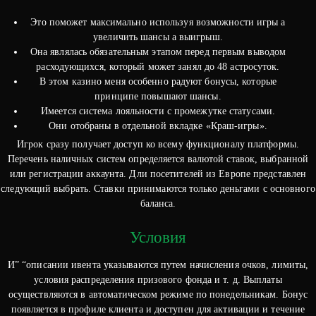
Это поможет максимально используя возможности игры а
увеличить шансы а выигрыш.
Она являлась обязательным этапом перед первым выводом
расходующихся, который может занял до 48 астросуток.
В этом казино меня особенно радуют бонусы, которые
принципе повышают шансы.
Имеется система лояльности с промежутке статусами.
Они отобраны в отдельной вкладке «Краш-игры».
Игрок сразу получает доступ ко всему функционалу платформы.
Перечень наличных систем определяется валютой ставок, выбранной
или регистрации аккаунта. Дли посетителей из Европе представлен
следующий выбрать. Ставки принимаются только деньгами с основного
баланса.
Условия
И” “описании ивента указываются путем начисления очков, лимиты,
условия распределения призового фонда и т. д. Выплаты
осуществляются в автоматическом режиме по понедельникам. Бонус
появляется в профиле клиента и доступен для активации и течение