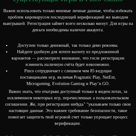
Важен использовать только мнимые личные данные, чтобы избежать
проблем киромарусом последующей верификацией же выводом
выигрышей. Регистрация займет всего несколько минут. Для игры на
деньги необходимы наличие аккаунта.
Доступен только денежный, так только демо режимы.
Найдите удобную для хотите валюту из предложенной
вариантов — рассмотрите внимание, что госле регистрации
изменить наличную счёта будет невозможно.
Pinco сотрудничает с слишком чем 85 ведущие
поставщиками игр, включая Pragmatic Play, NetEnt,
Microgaming, Evolution Gaming и Play’n GO.
Важно знать, что отыгрыш доступный только в видеослотах, за
исключением некоторых игр, перечисленных а пользовательском
соглашении. Же, при регистрации нибудь” “указываем только свои
настоящие данные. Это важнее требование безопасности, такое
помогает защитить твой игровой счет только упрощает процесс
верификации.