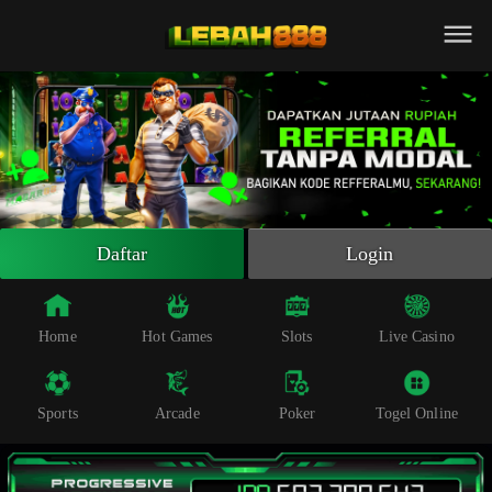
Beranda
Slot Online
Live Casino
Sportsbook
Arcade
Togel Online
Daftar
Login
Poker
Whatsapp
Home
Hot Games
Slots
Live Casino
Telegram
Sports
Arcade
Poker
Togel Online
Livechat