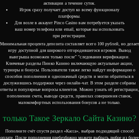
активации а течение суток.
Игрок сразу получает доступ ко всему функционалу
платформы.
Для возле в аккаунт Pinco Casino вам потребуется указать
ваш номер телефона или email, которые вы использовать
при регистрации.
Минимальная процента депозита составляет всего 100 рублей, но делает
игру доступной для широкого отгородившегося игроков. Вывод
выигрыша возможен только после” “следования верификации.
Ключевые разделы Пинко Казино включающую актуальные акции,
турниры и бонусы. Пользователи также легко найдут информацию о
способов пополнения и однозначный средств и могли обратиться в
дослужившись поддержки через онлайн-чат. В этом разделе собраны
ответы и популярные вопросы клиентов. Можно узнать об регистрации,
пополнении счета, выводе средств, правилах совершения ставок,
малокомфортных использования бонусов а не только.
только Такое Зеркало Сайта Казино?
Пополните счёт спустя раздел «Касса», выбрав подходящий способ
оплате. После пополнения пребезбожно можете выбрать любое из более