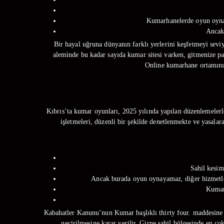
Kumarhanelerde oyun oynark
Ancak 
Bir hayal uğruna dünyanın farklı yerlerini keşfetmeyi sevi
aleminde bu kadar sayıda kumar sitesi varken, gitmenize par
Online kumarhane ortamını 
Kıbrıs’ta kumar oyunları, 2025 yılında yapılan düzenlemelerle
işletmeleri, düzenli bir şekilde denetlenmekte ve yasala
Sahil kesim
Ancak burada oyun oynayamaz, diğer hizmetle
Kumarh
Kabahatler Kanunu’nun Kumar başlıklı thirty four. maddesine g
geçirilmesine karar verilir. Girne sahil bölgesinde en ç