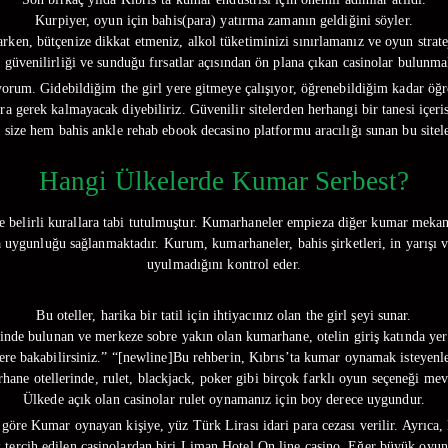
Kurpiyer, oyun için bahis(para) yatırma zamanın geldiğini söyler.
en, bütçenize dikkat etmeniz, alkol tüketiminizi sınırlamanız ve oyun strateji
güvenilirliği ve sunduğu fırsatlar açısından ön plana çıkan casinolar bulunma
yorum. Gidebildiğim the girl yere gitmeye çalışıyor, öğrenebildiğim kadar öğre
a gerek kalmayacak diyebiliriz. Güvenilir sitelerden herhangi bir tanesi içer
size hem bahis ankle rehab ebook decasino platformu aracılığı sunan bu sitele
Hangi Ülkelerde Kumar Serbest?
 belirli kurallara tabi tutulmuştur. Kumarhaneler empieza diğer kumar mekanla
ra uygunluğu sağlanmaktadır. Kurum, kumarhaneler, bahis şirketleri, in yarışı
uyulmadığını kontrol eder.
Bu oteller, harika bir tatil için ihtiyacınız olan the girl şeyi sunar.
inde bulunan ve merkeze sobre yakın olan kumarhane, otelin giriş katında yer
re bakabilirsiniz.” “[newline]Bu rehberin, Kıbrıs’ta kumar oynamak isteyenl
ane otellerinde, rulet, blackjack, poker gibi birçok farklı oyun seçeneği mev
Ülkede açık olan casinolar rulet oynamanız için boy derece uygundur.
öre Kumar oynayan kişiye, yüz Türk Lirası idari para cezası verilir. Ayrıca
ok tercih edilen casinolardan biri Liman Hotel On line casino. Eğer büyük oyun