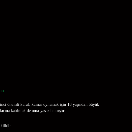
rim
 Birinci önemli kural, kumar oynamak için 18 yaşından büyük
larına katılmak de uma yasaklanmıştır.
ilidir.