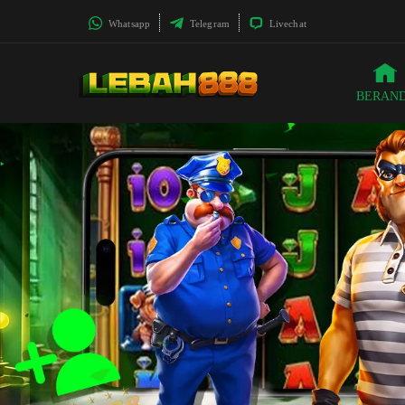
Whatsapp
Telegram
Livechat
BERAN