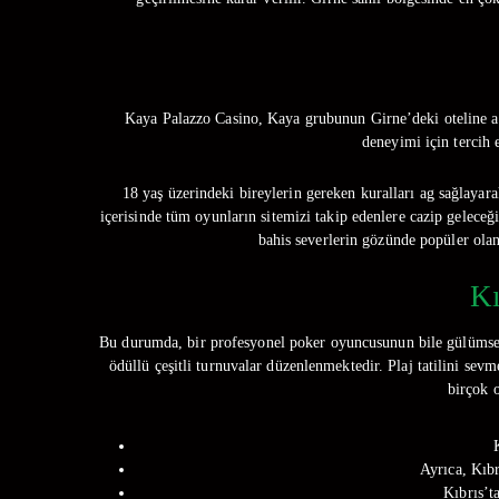
Kaya Palazzo Casino, Kaya grubunun Girne’deki oteline ai
deneyimi için tercih 
18 yaş üzerindeki bireylerin gereken kuralları ag sağlaya
içerisinde tüm oyunların sitemizi takip edenlere cazip geleceğ
bahis severlerin gözünde popüler ola
Kı
Bu durumda, bir profesyonel poker oyuncusunun bile gülümseme
ödüllü çeşitli turnuvalar düzenlenmektedir. Plaj tatilini sev
birçok 
Ayrıca, Kıbr
Kıbrıs’t