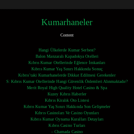
Kumarhaneler
Content
Hangi Ülkelerde Kumar Serbest?
Balon Manzaralı Kapadokya Otelleri
Kıbrıs Kumar Otellerinde Eğlence İmkanları
Kıbrıs Kumar Yaş Sınırı Hakkında Sonuç
Kıbrıs’taki Kumarhanelerde Dikkat Edilmesi Gerekenler
S: Kıbrıs Kumar Otellerinde Hangi Güvenlik Önlemleri Alınmaktadır?
Merit Royal High Quality Hotel Casino & Spa
Kuzey Kıbrıs Haberler
Kıbrıs Kiralık Oto Listesi
Kıbrıs Kumar Yaş Sınırı Hakkında Son Gelişmeler
Kıbrıs Casinoları Ve Casino Oyunları
Kıbrıs Kumar Oynama Kuralları Detayları
Kıbrıs Casino Turları
– Chamada Casino