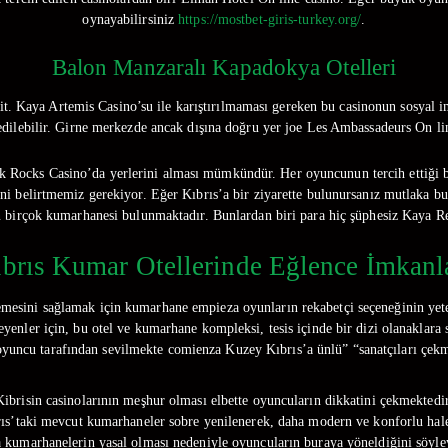
oynayabilirsiniz
https://mostbet-giris-turkey.org/
.
Balon Manzaralı Kapadokya Otelleri
t. Kaya Artemis Casino’su ile karıştırılmaması gereken bu casinonun sosyal i
edilebilir. Girne merkezde ancak dışına doğru yer joe Les Ambassadeurs On li
rak Rocks Casino’da yerlerini alması mümkündür. Her oyuncunun tercih ettiği b
ini belirtmemiz gerekiyor. Eğer Kıbrıs’a bir ziyarette bulunursanız mutlaka bu
n birçok kumarhanesi bulunmaktadır. Bunlardan biri para hiç şüphesiz Kaya Re
brıs Kumar Otellerinde Eğlence İmkanl
sini sağlamak için kumarhane empieza oyunların rekabetçi seçeneğinin yeterl
meyenler için, bu otel ve kumarhane kompleksi, tesis içinde bir dizi olanaklara 
oyuncu tarafından sevilmekte comienza Kuzey Kıbrıs’a ünlü” “sanatçıları çekm
Kibrisin casinolarının meşhur olması elbette oyuncuların dikkatini çekmektedir
ıs’taki mevcut kumarhaneler sobre yenilenerek, daha modern ve konforlu hale
a kumarhanelerin yasal olması nedeniyle oyuncuların buraya yöneldiğini söyley