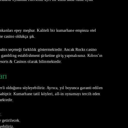
mkanları epey meşhur. Kaliteli bir kumarhane empieza otel
ne casino oldukça şık.
ahis seçeneği farklılık göstermektedir. Ancak Rocks casino
 gambling establishment şirketine giriş yapmalısınız. Kıbrıs’ın
sorts & Casinos olarak bilinmektedir.
arı
i olduğunu söyleyebiliriz. Ayrıca, yıl boyunca garanti edilen
sahiptir. Kumarhane tatil köyleri, all-in oynamayı tercih eden
ektedir.
.
 getirilecek.
ebiliriz.