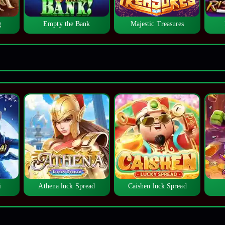
g
Empty the Bank
Majestic Treasures
i
Athena luck Spread
Caishen luck Spread