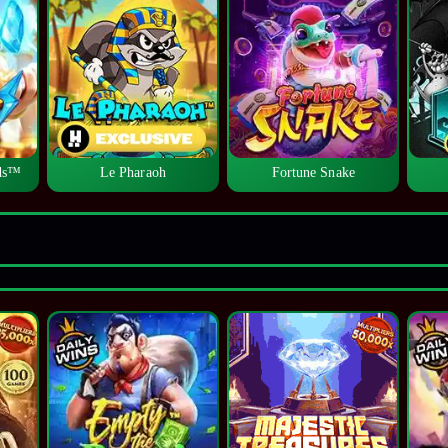
lds™
Le Pharaoh
Fortune Snake