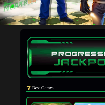
Best Games