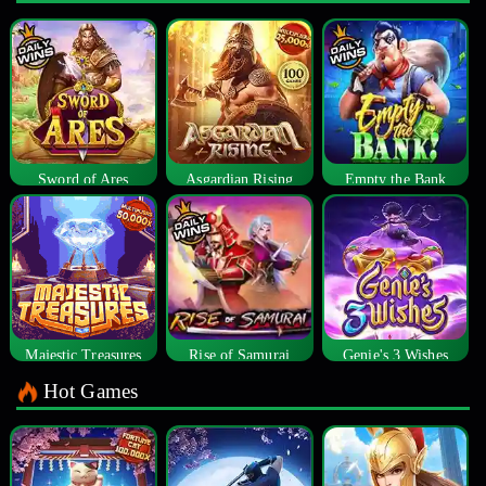
Sword of Ares
Asgardian Rising
Empty the Bank
Majestic Treasures
Rise of Samurai
Genie's 3 Wishes
Hot Games