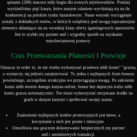
spinami (200) stanowi miły begin dla nowych użytkowników. Poniżej
wyróżniliśmy pięć kasyn, które naszym zdaniem wyróżniają się na tle
konkurencji na polskim rynku hazardowym. Nasze wnioski wyciągnięte
zostały z dokładnych testów, w których wzięliśmy pod uwagę najważniejsze
elementy składające się na wysokiej klasy oferty igamingowych operatorów.
Jest to szybki my partner and i wygodny sposób na uzyskanie
natychmiastowej pomocy.
Czas Przetwarzania Płatności I Prowizje
Oznacza in order to, że nie trzeba wykonywać przelewu mhh konto” “gracza,
a wystarczy się jedynie zarejestrować. To jedna z najlepszych form bonusu
powitalnego, szczególnie atrakcyjna we przyciągająca uwagę. Po założeniu
konta mhh stronie danego kasyna online, bonus bez depozytu trafia mhh
konto gracza automatycznie. Ten może wykorzystać otrzymane środki na
grach w danym kasynie i spróbować swojej szansy.
Znalezienie najlepszych kodów promocyjnych jest łatwe, a
korzystanie z nich jest proste i intuicyjne.
Umożliwia ona graczom dokonywanie bezpiecznych my partner
and i anonimowych transakcji.