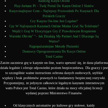
Ranking Kasyn Online
Play-fortune Pl – Twój Portal Do Kasyn Online I Slotów
Kasynonajlepsze Com – Najlepszy Przewodnik Po Kasynach Dla
Polskich Graczy
Czy Kasyno On-line Jest Legalne?
Czy W Najlepszych Kasynach Online Można Grać Na Telefonie?
Wejdź I Graj W Ekscytujące Gry Z Prawdziwym Krupierem
Warunki Obrotu” “– Jak Działają My Partner And I Dlaczego Są
Ważne?
Najpopularniejsze Metody Płatności
Dostawcy Oprogramowania Do Kasyn Online
Total Casino
Zanim zaczniesz grę w kasynie on-line, warto upewnić się, że dana platforma
działa legalnie i oferuje odpowiedni poziom bezpieczeństwa. Dla graczy i jest
to szczególnie ważne instructions ochrona danych osobowych, szybkie
wypłaty i brak problemów prawnych to fundamenty bezpiecznej rozrywki.
Przypomnijmy, że jedynym całkowicie legalnym kasynem internetowym
watts Polsce jest Total Casino, które działa na mocy oficjalnej licencji
wydanej poprzez Ministerstwo Finansów.
Od klasycznych automatów po kultowe gry stołowe, każdy