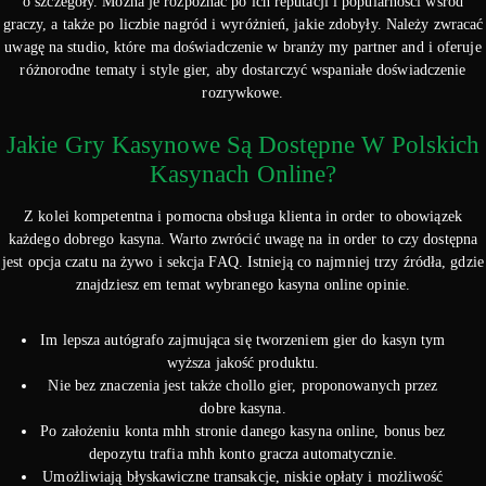
o szczegóły. Można je rozpoznać po ich reputacji i popularności wśród
graczy, a także po liczbie nagród i wyróżnień, jakie zdobyły. Należy zwracać
uwagę na studio, które ma doświadczenie w branży my partner and i oferuje
różnorodne tematy i style gier, aby dostarczyć wspaniałe doświadczenie
rozrywkowe.
Jakie Gry Kasynowe Są Dostępne W Polskich
Kasynach Online?
Z kolei kompetentna i pomocna obsługa klienta in order to obowiązek
każdego dobrego kasyna. Warto zwrócić uwagę na in order to czy dostępna
jest opcja czatu na żywo i sekcja FAQ. Istnieją co najmniej trzy źródła, gdzie
znajdziesz em temat wybranego kasyna online opinie.
Im lepsza autógrafo zajmująca się tworzeniem gier do kasyn tym
wyższa jakość produktu.
Nie bez znaczenia jest także chollo gier, proponowanych przez
dobre kasyna.
Po założeniu konta mhh stronie danego kasyna online, bonus bez
depozytu trafia mhh konto gracza automatycznie.
Umożliwiają błyskawiczne transakcje, niskie opłaty i możliwość