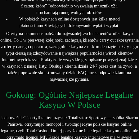
Scatter, które” “odpowiednio wyzwalają mnożnik x2 i
uruchamiają rundę wolnych obrotów.
W polskich kasynach online dostępnych jest kilka metod
płatności umożliwiających dokonywanie wpłat i wypłat.
Oferty na commence należą do najważniejszych elementów ofert kasyn
online. To 1 w pierwszej kolejności zachęcają klientów carry out skorzystania
z oferty danego operatora, szczególnie kasyna z niskim depozytem. Gry tego
typu cieszą się zdecydowanie największą popularnością wśród klientów
internetowych kasyn. Praktycznie wszystkie gry opisane powyżej znajdziesz
w kasynach z naszej listy. Obsługa klienta działa 24/7 przez czat na żywo, a
także poprawnie skonstruowany działa FAQ unces odpowiedziami na
najważniejsze pytania.
Gokong: Ogólnie Najlepsze Legalne
Kasyno W Polsce
Jednocześnie” “certyfikat ten uzyskał Totalizator Sportowy — spółka Skarbu
Państwa, otrzymując monopol i tworząc jedyne polskie kasyno online
legalne, czyli Total Casino. Do tej pory żadne inne legalne kasyno online nie
otrzymało licencji MF. Każde legalne kasyno internetowe ma w swojej