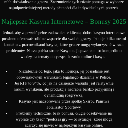
mhh doświadczenie gracza. Zrozumienie tych różnic pomaga w wyborze
najodpowiedniejszej metody płatności dla indywidualnych potrzeb.
Najlepsze Kasyna Internetowe – Bonusy 2025
Jednak aby zapewnić pełne zadowolenie klienta, dobre kasyno internetowe
powinno oferować solidne wsparcie dla swoich graczy. Istnieje kilka metod
kontaktu z pracownikami kasyna, które gracze mogą wykorzystać w razie
problemów. Nasza polska strone Kasynonajlepsze. com to kompedium
wiedzy na tematy dotyczące hazardu online i kasyna.
Niezależnie od tego, jaka to licencja, jej posiadanie jest
obowiązkowym warunkiem legalnego działania w Polsce.
Jej RTP to 94%, co jak na dzisiejsze warunki jest relatywnie
niskim wynikiem, ale produkcja nadrabia bardzo przyjemną i
dynamiczną rozgrywką.
Kasyno jest nadzorowane przez spółkę Skarbu Państwa
Totalizator Sportowy.
Problemy techniczne, brak bonusu, długie oczekiwanie na
wypłatę czy błąd” “podczas gry — to sytuacje, które mogą
zdarzyć się nawet w najlepszym kasynie online.