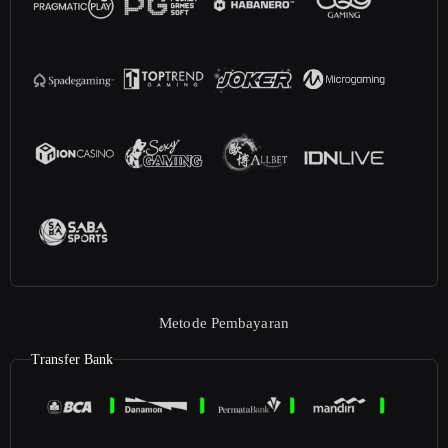
Metode Pembayaran
Transfer Bank