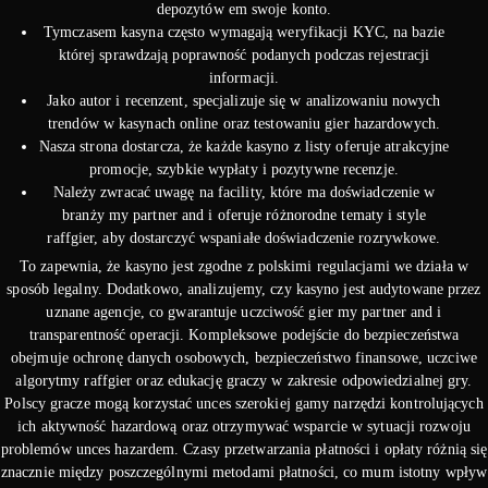
depozytów em swoje konto.
Tymczasem kasyna często wymagają weryfikacji KYC, na bazie
której sprawdzają poprawność podanych podczas rejestracji
informacji.
Jako autor i recenzent, specjalizuje się w analizowaniu nowych
trendów w kasynach online oraz testowaniu gier hazardowych.
Nasza strona dostarcza, że każde kasyno z listy oferuje atrakcyjne
promocje, szybkie wypłaty i pozytywne recenzje.
Należy zwracać uwagę na facility, które ma doświadczenie w
branży my partner and i oferuje różnorodne tematy i style
raffgier, aby dostarczyć wspaniałe doświadczenie rozrywkowe.
To zapewnia, że kasyno jest zgodne z polskimi regulacjami we działa w
sposób legalny. Dodatkowo, analizujemy, czy kasyno jest audytowane przez
uznane agencje, co gwarantuje uczciwość gier my partner and i
transparentność operacji. Kompleksowe podejście do bezpieczeństwa
obejmuje ochronę danych osobowych, bezpieczeństwo finansowe, uczciwe
algorytmy raffgier oraz edukację graczy w zakresie odpowiedzialnej gry.
Polscy gracze mogą korzystać unces szerokiej gamy narzędzi kontrolujących
ich aktywność hazardową oraz otrzymywać wsparcie w sytuacji rozwoju
problemów unces hazardem. Czasy przetwarzania płatności i opłaty różnią się
znacznie między poszczególnymi metodami płatności, co mum istotny wpływ