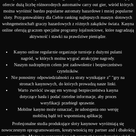
ofercie dużą liczbę różnorodnych automatów carry out gier, wśród których
można wyróżnić bardzo popularne automaty hazardowe i mniej popularne
sloty. Przygotowaliśmy dla Ciebie ranking najlepszych maszyn slotowych
wohngemeinschaft graczy hazardowych z różnych zakątków świata. Kasyna
online oferują graczom specjalne programy lojalnościowe, które nagradzają
aktywność i stawki na prawdziwe pieniądze.
Kasyno online regularnie organizuje turnieje z dużymi pulami
nagród, w których można wygrać atrakcyjne nagrody.
Naszym nadrzędnym celem jest zadowolenie i bezpieczeństwo
czytelników.
Nie ponosimy odpowiedzialności za straty wynikające z” “gry na
stronach kasynowych, do których prowadzą nasze linki.
Warto zwrócić uwagę em wymogi bezpieczeństwa kasyna
dotyczące hasła i podać rzetelne informacje, aby proces
weryfikacji przebiegł sprawnie.
Mobilne kasyno może oznaczać, że udostępnia ono wersję
mobilną bądź też wspomnianą aplikację.
Profesjonalne studia produkujące sloty kasynowe wyróżniają się
nowoczesnym oprogramowaniem, kreatywnością my partner and i dbałością