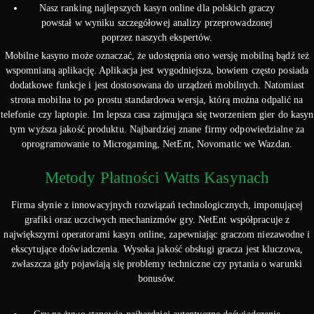
Nasz ranking najlepszych kasyn online dla polskich graczy
powstał w wyniku szczegółowej analizy przeprowadzonej
poprzez naszych ekspertów.
Mobilne kasyno może oznaczać, że udostępnia ono wersję mobilną bądź też
wspomnianą aplikację. Aplikacja jest wygodniejsza, bowiem często posiada
dodatkowe funkcje i jest dostosowana do urządzeń mobilnych. Natomiast
strona mobilna to po prostu standardowa wersja, którą można odpalić na
telefonie czy laptopie. Im lepsza casa zajmująca się tworzeniem gier do kasyn
tym wyższa jakość produktu. Najbardziej znane firmy odpowiedzialne za
oprogramowanie to Microgaming, NetEnt, Novomatic we Wazdan.
Metody Płatności Watts Kasynach
Firma słynie z innowacyjnych rozwiązań technologicznych, imponującej
grafiki oraz uczciwych mechanizmów gry. NetEnt współpracuje z
największymi operatorami kasyn online, zapewniając graczom niezawodne i
ekscytujące doświadczenia. Wysoka jakość obsługi gracza jest kluczowa,
zwłaszcza gdy pojawiają się problemy techniczne czy pytania o warunki
bonusów.