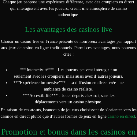
Chaque jeu propose une expérience différente, avec des croupiers en direct
qui interagissent avec les joueurs, créant une atmosphère de casino
authentique.
Les avantages des casinos live
Choisir un casino live en France présente de nombreux avantages par rapport
aux jeux de casino en ligne traditionnels. Parmi ces avantages, nous pouvons
citer :
***Interactivité*** : Les joueurs peuvent interagir non
seulement avec les croupiers, mais aussi avec d’autres joueurs.
***Expérience immersive*** : La diffusion en direct crée une
ambiance de casino réaliste.
***Accessibilité*** : Jouer depuis chez soi, sans les
déplacements vers un casino physique.
En raison de ces atouts, beaucoup de joueurs choisissent de s’orienter vers les
casinos en direct plutôt que d’autres formes de jeux en ligne
casino en direct
.
Promotion et bonus dans les casinos en