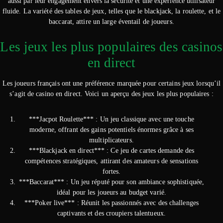
aussi par leur engagement envers la sécurité et une expérience utilisateur
fluide. La variété des tables de jeux, telles que le blackjack, la roulette, et le
baccarat, attire un large éventail de joueurs.
Les jeux les plus populaires des casinos
en direct
Les joueurs français ont une préférence marquée pour certains jeux lorsqu’il
s’agit de casino en direct. Voici un aperçu des jeux les plus populaires :
***Jacpot Roulette*** : Un jeu classique avec une touche
moderne, offrant des gains potentiels énormes grâce à ses
multiplicateurs.
***Blackjack en direct*** : Ce jeu de cartes demande des
compétences stratégiques, attirant des amateurs de sensations
fortes.
***Baccarat*** : Un jeu réputé pour son ambiance sophistiquée,
idéal pour les joueurs au budget varié.
***Poker live*** : Réunit les passionnés avec des challenges
captivants et des croupiers talentueux.