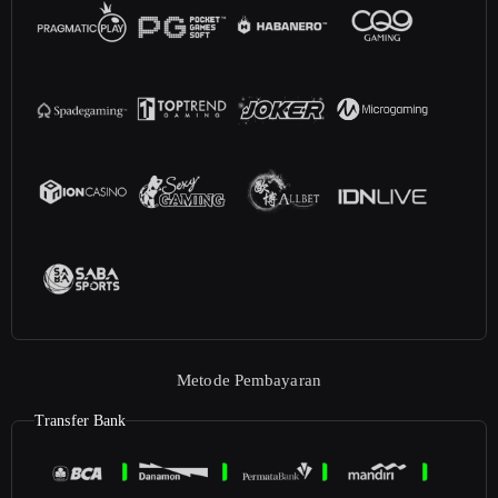
Metode Pembayaran
Transfer Bank