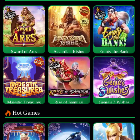
Sword of Ares
Asgardian Rising
Empty the Bank
Majestic Treasures
Rise of Samurai
Genie's 3 Wishes
Hot Games