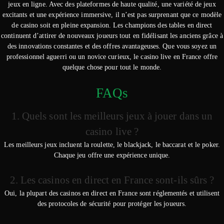
jeux en ligne. Avec des plateformes de haute qualité, une variété de jeux
excitants et une expérience immersive, il n’est pas surprenant que ce modèle
de casino soit en pleine expansion. Les champions des tables en direct
continuent d’attirer de nouveaux joueurs tout en fidélisant les anciens grâce à
des innovations constantes et des offres avantageuses. Que vous soyez un
professionnel aguerri ou un novice curieux, le casino live en France offre
quelque chose pour tout le monde.
FAQs
1. Quels sont les meilleurs jeux à jouer dans un
casino live ?
Les meilleurs jeux incluent la roulette, le blackjack, le baccarat et le poker.
Chaque jeu offre une expérience unique.
2. Les casinos en direct en France sont-ils sûrs ?
Oui, la plupart des casinos en direct en France sont réglementés et utilisent
des protocoles de sécurité pour protéger les joueurs.