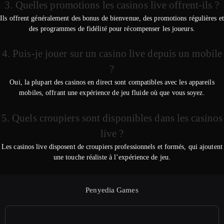
3. Quelles promotions les casinos live offrent-ils ?
Ils offrent généralement des bonus de bienvenue, des promotions régulières et
des programmes de fidélité pour récompenser les joueurs.
4. Puis-je jouer sur un casino live depuis un mobile
?
Oui, la plupart des casinos en direct sont compatibles avec les appareils
mobiles, offrant une expérience de jeu fluide où que vous soyez.
5. Quels croupiers sont disponibles dans les casinos
live ?
Les casinos live disposent de croupiers professionnels et formés, qui ajoutent
une touche réaliste à l’expérience de jeu.
Penyedia Games