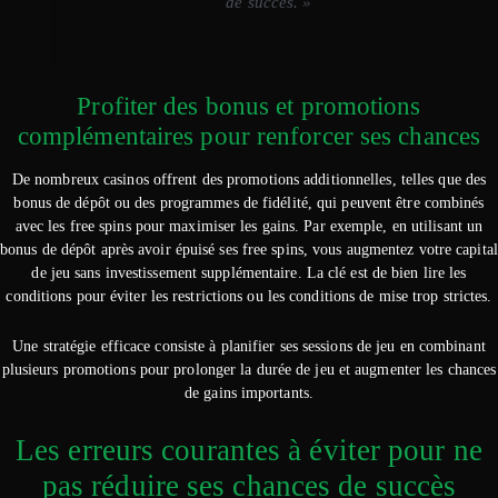
de succès. »
Profiter des bonus et promotions
complémentaires pour renforcer ses chances
De nombreux casinos offrent des promotions additionnelles, telles que des
bonus de dépôt ou des programmes de fidélité, qui peuvent être combinés
avec les free spins pour maximiser les gains. Par exemple, en utilisant un
bonus de dépôt après avoir épuisé ses free spins, vous augmentez votre capital
de jeu sans investissement supplémentaire. La clé est de bien lire les
conditions pour éviter les restrictions ou les conditions de mise trop strictes.
Une stratégie efficace consiste à planifier ses sessions de jeu en combinant
plusieurs promotions pour prolonger la durée de jeu et augmenter les chances
de gains importants.
Les erreurs courantes à éviter pour ne
pas réduire ses chances de succès