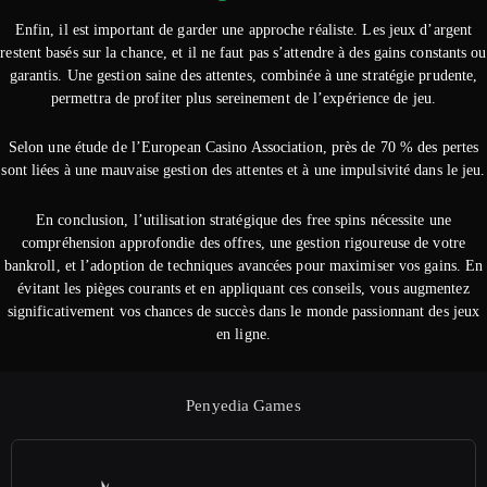
Enfin, il est important de garder une approche réaliste. Les jeux d’argent
restent basés sur la chance, et il ne faut pas s’attendre à des gains constants ou
garantis. Une gestion saine des attentes, combinée à une stratégie prudente,
permettra de profiter plus sereinement de l’expérience de jeu.
Selon une étude de l’European Casino Association, près de 70 % des pertes
sont liées à une mauvaise gestion des attentes et à une impulsivité dans le jeu.
En conclusion, l’utilisation stratégique des free spins nécessite une
compréhension approfondie des offres, une gestion rigoureuse de votre
bankroll, et l’adoption de techniques avancées pour maximiser vos gains. En
évitant les pièges courants et en appliquant ces conseils, vous augmentez
significativement vos chances de succès dans le monde passionnant des jeux
en ligne.
Penyedia Games