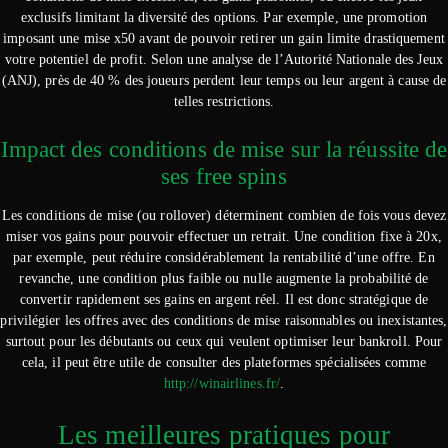
exclusifs limitant la diversité des options. Par exemple, une promotion
imposant une mise x50 avant de pouvoir retirer un gain limite drastiquement
votre potentiel de profit. Selon une analyse de l’Autorité Nationale des Jeux
(ANJ), près de 40 % des joueurs perdent leur temps ou leur argent à cause de
telles restrictions.
Impact des conditions de mise sur la réussite de
ses free spins
Les conditions de mise (ou rollover) déterminent combien de fois vous devez
miser vos gains pour pouvoir effectuer un retrait. Une condition fixe à 20x,
par exemple, peut réduire considérablement la rentabilité d’une offre. En
revanche, une condition plus faible ou nulle augmente la probabilité de
convertir rapidement ses gains en argent réel. Il est donc stratégique de
privilégier les offres avec des conditions de mise raisonnables ou inexistantes,
surtout pour les débutants ou ceux qui veulent optimiser leur bankroll. Pour
cela, il peut être utile de consulter des plateformes spécialisées comme
http://winairlines.fr/
.
Les meilleures pratiques pour