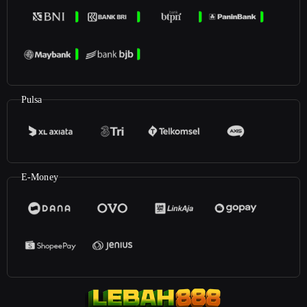
Pulsa
E-Money