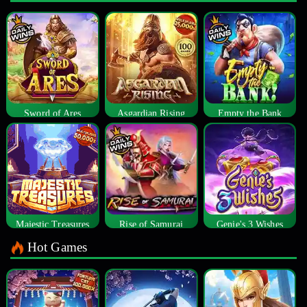
Sword of Ares
Asgardian Rising
Empty the Bank
Majestic Treasures
Rise of Samurai
Genie's 3 Wishes
Hot Games