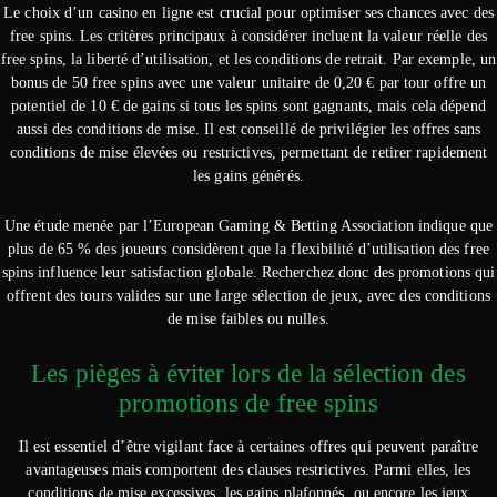
Le choix d’un casino en ligne est crucial pour optimiser ses chances avec des
free spins. Les critères principaux à considérer incluent la valeur réelle des
free spins, la liberté d’utilisation, et les conditions de retrait. Par exemple, un
bonus de 50 free spins avec une valeur unitaire de 0,20 € par tour offre un
potentiel de 10 € de gains si tous les spins sont gagnants, mais cela dépend
aussi des conditions de mise. Il est conseillé de privilégier les offres sans
conditions de mise élevées ou restrictives, permettant de retirer rapidement
les gains générés.
Une étude menée par l’European Gaming & Betting Association indique que
plus de 65 % des joueurs considèrent que la flexibilité d’utilisation des free
spins influence leur satisfaction globale. Recherchez donc des promotions qui
offrent des tours valides sur une large sélection de jeux, avec des conditions
de mise faibles ou nulles.
Les pièges à éviter lors de la sélection des
promotions de free spins
Il est essentiel d’être vigilant face à certaines offres qui peuvent paraître
avantageuses mais comportent des clauses restrictives. Parmi elles, les
conditions de mise excessives, les gains plafonnés, ou encore les jeux