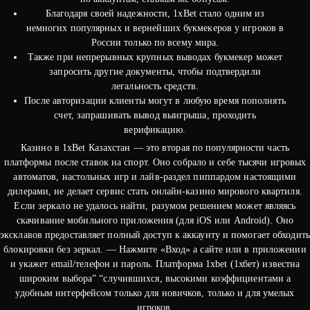
Благодаря своей надежности, 1xBet стало одним из
немногих популярных и вернейших букмекеров у игроков в
России только по всему мира.
Также при непрерывных крупных выводах букмекер может
запросить другие документы, чтобы подтвердили
легальность средств.
После авторизации клиенты могут в любую время пополнять
счет, запрашивать вывод выигрыша, проходить
верификацию.
Казино в 1xBet Казахстан — это вторая по популярности часть
платформы после ставок на спорт. Оно собрало и себе тысячи игровых
автоматов, настольных игр и лайв-раздел пиппардом настоящими
дилерами, не делает сервис стать онлайн-казино мирового квартиля.
Если зеркало не удалось найти, разумом решением может являясь
скачивание мобильного приложения (для iOS или Android). Оно
эксклавов предоставляет полный доступ к аккаунту и помогает обходить
блокировки без зеркал. — Нажмите «Вход» а сайте или в приложении
и укажет email/телефон и пароль. Платформа 1xbet (1хбет) известна
широким выбора” “случившихся, высокими коэффициентами а
удобным интерфейсом только для новичков, только и для умелых
игроков.