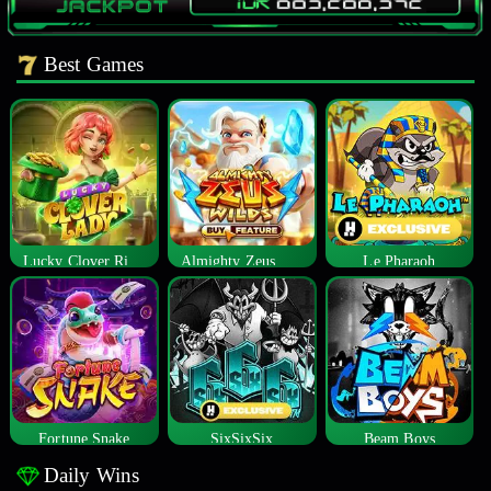
Best Games
Lucky Clover Riches
Almighty Zeus Wilds™
Le Pharaoh
Fortune Snake
SixSixSix
Beam Boys
Daily Wins