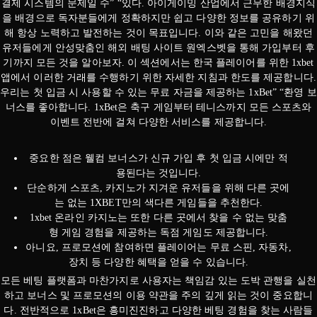
결제 시스템의 문제일 수” “있다. 아이게이밍 산업에서 근무한 배경지식
을 배경으로 독자분들에게 정확하지만 쉽고 다양한 정보를 공유하기 위
해 항상 노력하고 발전하는 것이 목표입니다. 이와 같은 고민을 해왔던
유저들에게 안성맞춤인 해외 배팅 사이트 원엑스벳을 통해 가입부터 후
기까지 모든 것을 알아보자. 이 섹션에서는 한국 플레이어를 위한 1xbet
앱에서 이러한 거래를 수행하기 위한 자세한 지침과 한도를 제공합니다.
우리는 첫 입금 시 사용할 수 있는 무료 자금을 제공하는 1xBet” “환영 보
너스를 좋아합니다. 1xBet은 축구 게임부터 테니스까지 모든 스포츠와
이벤트 전반에 걸쳐 다양한 서비스를 제공합니다.
중요한 점은 웰컴 보너스가 신규 가입 후 첫 입금 시에만 적
용된다는 것입니다.
단순하게 스포츠, 카지노가 지겨운 유저들을 위해 다른 곳에
는 없는 1XBET만의 색다른 게임들을 추천한다.
1xbet 온라인 카지노는 또한 다른 곳에서 찾을 수 없는 맞춤
형 게임 경험을 제공하는 독점 게임도 제공합니다.
아니요, 프로모션에 참여하면 플레이어는 무료 스핀, 자동차,
장치 등 다양한 혜택을 얻을 수 있습니다.
모든 베팅 플랫폼과 마찬가지로 사용자는 책임감 있는 도박 관행을 실천
하고 보너스 및 프로모션의 이용 약관을 주의 깊게 읽는 것이 중요합니
다. 전반적으로 1xBet은 흥미진진하고 다양한 베팅 경험을 찾는 사람들