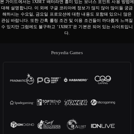
본 가이드에서는 1XBET 배터라면 흥미 있는 보너스 포인트 사용 방법에
대해 설명합니다. 이 외에 구글 코리아에 정보가 많지 않아 많이들 궁금
해하시는 수요일, 금요일 프로모션에 대한 내용도 포함돼 있으니 많은
관심 바랍니다. 또한 간혹 롤링 조건 및 이용 조건들이 까다롭게 느껴질
수 있지만 그럼에도 불구하고 ‘1XBET’은 기본은 되어 있는 사이트입니
다.
Penyedia Games