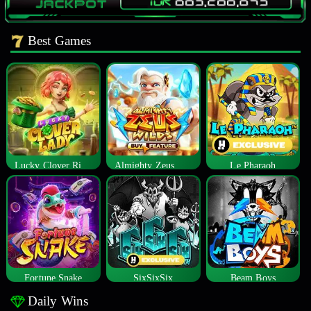
Best Games
Lucky Clover Riches
Almighty Zeus Wilds™
Le Pharaoh
Fortune Snake
SixSixSix
Beam Boys
Daily Wins