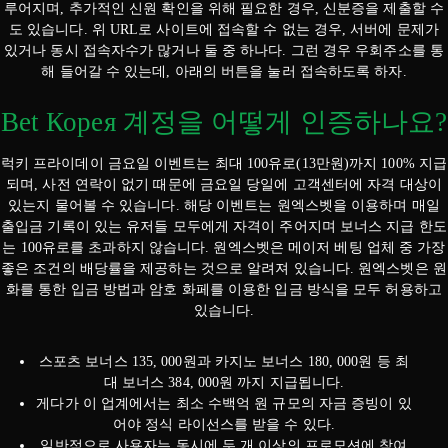
루어지며, 추가적인 신원 확인을 위해 필요한 경우, 신분증을 제출할 수
도 있습니다. 위 URL로 사이트에 접속할 수 없는 경우, 서버에 문제가
있거나 동시 접속자수가 많거나 둘 중 하나다. 그런 경우 우회주소를 통
해 들어갈 수 있는데, 아래의 버튼을 눌러 접속하도록 하자.
Bet Корея 계정을 어떻게 인증하나요?
럭키 프라이데이 금요일 이벤트는 최대 100유로(13만원)까지 100% 지급
되며, 사전 연락이 없기 때문에 금요일 당일에 고객센터에 자격 대상이
있는지 물어볼 수 있습니다. 해당 이벤트는 원엑스벳을 이용하며 매일
출입금 기록이 있는 유저들 모두에게 자격이 주어지며 보너스 지급 한도
는 100유로를 초과하지 않습니다. 원엑스벳은 메이저 베팅 업체 중 가장
좋은 조건의 배당률을 제공하는 것으로 알려져 있습니다. 원엑스벳은 원
화를 통한 입금 방법과 암호 화페를 이용한 입금 방식을 모두 허용하고
있습니다.
스포츠 보너스 135, 000원과 카지노 보너스 180, 000원 등 최
대 보너스 384, 000원 까지 지급됩니다.
게다가 이 업계에서는 최소 수백억 원 규모의 자금 증빙이 있
어야 정식 라이선스를 받을 수 있다.
일반적으로 사용자는 동시에 두 개 이상의 프로모션에 참여