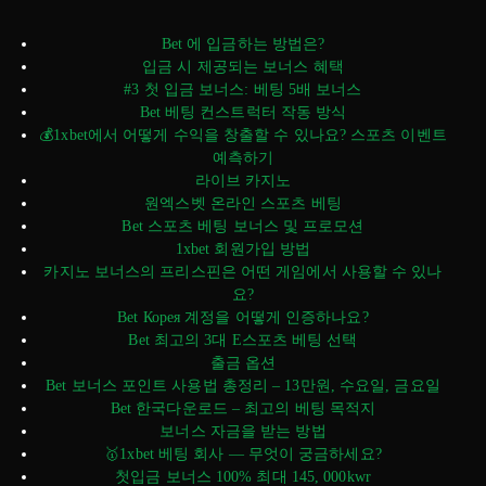
Bet 에 입금하는 방법은?
입금 시 제공되는 보너스 혜택
#3 첫 입금 보너스: 베팅 5배 보너스
Bet 베팅 컨스트럭터 작동 방식
💰1xbet에서 어떻게 수익을 창출할 수 있나요? 스포츠 이벤트
예측하기
라이브 카지노
원엑스벳 온라인 스포츠 베팅
Bet 스포츠 베팅 보너스 및 프로모션
1xbet 회원가입 방법
카지노 보너스의 프리스핀은 어떤 게임에서 사용할 수 있나
요?
Bet Корея 계정을 어떻게 인증하나요?
Bet 최고의 3대 E스포츠 베팅 선택
출금 옵션
Bet 보너스 포인트 사용법 총정리 – 13만원, 수요일, 금요일
Bet 한국다운로드 – 최고의 베팅 목적지
보너스 자금을 받는 방법
🥇1xbet 베팅 회사 — 무엇이 궁금하세요?
첫입금 보너스 100% 최대 145, 000kwr