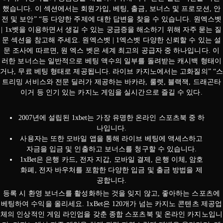
했습니다. 이 섹션에서는 회원가입, 베팅, 출금, 보너스 및 프로모션, 안
전 및 보안” “등 다양한 주제에 대한 답변을 찾을 수 있습니다. 원엑스벳
| 1x벳을 이용하면서 생길 수 있는 궁금증을 해소하기 위해 자주 묻는 질
문 섹션을 참고해 주세요. 원엑스벳 | 1엑스벳 다양한 신뢰할 수 있는 설
문 조사에 따르면, 원 엑스 벳은 세계 최고의 공급자 중 하나입니다. 이
러한 보너스는 일반적으로 베팅 액수의 일부를 돌려받는 캐시백 형태이
거나, 무료 베팅 형태로 제공됩니다. 라이브 카지노에서는 고화질의” “스
트리밍 서비스와 전문 딜러가 제공하는 바카라, 룰렛, 블랙잭, 드래곤타
이거 등 인기 있는 카지노 게임을 실시간으로 즐길 수 있다.
2007년에 설립된 1xbet는 가장 유명한 온라인 스포츠북 중 하
나입니다.
사용자는 또한 모바일 앱을 통해 라이브 베팅에 액세스하고
자금을 입금 및 인출하고 보너스를 청구할 수 있습니다.
1xBet은 은행 카드, 전자 지갑, 모바일 결제, 은행 이체, 암호
화폐, 전자 바우처를 포함한 다양한 입금 및 출금 방법을 제
공합니다.
등록 시 환영 보너스를 활성화하는 것을 잊지 않고, 좋아하는 스포츠에
베팅하여 수익을 올리세요. 1xBet은 120개가 넘는 카지노 콘텐츠 제공업
체의 인상적인 게임 라인업을 갖춘 종합 스포츠북 및 온라인 카지노입니