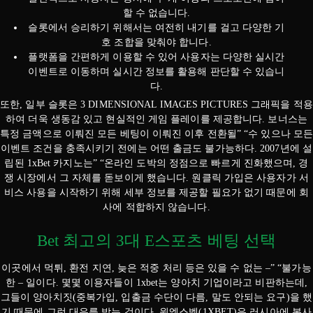
할 수 없습니다.
슬롯에서 승리하기 위해서는 여전히 내기를 걸고 다양한 기
호 조합을 맞춰야 합니다.
플랫폼을 간편하게 이용할 수 있어 사용자는 다양한 실시간
이벤트로 이동하며 실시간 정보를 활용해 판단할 수 있습니
다.
또한, 일부 슬롯은 3 DIMENSIONAL IMAGES PICTURES 그래픽을 적용
하여 더욱 생동감 있고 현실적인 게임 플레이를 제공합니다. 보너스는
특정 금액으로 이뤄진 모든 베팅이 이뤄진 이후 전환될” “수 있으나 모
이벤트 조건을 충족시키기 전에는 어떤 출금도 불가능하다. 2007년에 설
립된 1xBet 카지노는” “온라인 도박의 정점으로 빠르게 진화했으며, 경
쟁 시장에서 그 자체를 돋보이게 했습니다. 원클릭 가입은 사용자가 서
비스 사용을 시작하기 위해 세부 정보를 제공할 필요가 없기 때문에 회
사에 적합하지 않습니다.
Bet 최고의 3대 E스포츠 베팅 선택
이곳에서 먹튀, 환전 지연, 늦은 적중 처리 등은 있을 수 없는 –” “불가능
한 – 일이다. 몇몇 이용자들이 1xbet는 양아치 기업이라고 비판하는데,
그들이 양아치짓(중복가입, 입출금 수단이 다름, 말도 안되는 요구)을 했
기 때문에 그런 대우를 받는 것이다. 원엑스벳(1XBET)은 러시아에 본사