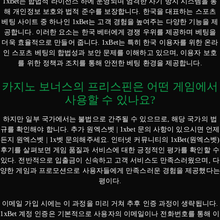
1xBet는 합법적 라이선스 하에 운영되며 엄격한 사기 방지 시스템을 통
해 개인정보 보호와 법적 준수를 보장합니다. 한국을 대표하는 스포츠
베팅 사이트 중 하나인 1xBet는 고객 경험을 높여주는 다양한 기능을 제
공합니다. 이러한 요소는 한국 베터에게 경쟁 우위를 제공하며 베팅을
더욱 효율적으로 만들어 줍니다. 1xBet는 특히 한국 이용자를 위한 온라
인 스포츠 베팅의 합법성과 보안 문제를 이해하고 있으며, 이용자 보호
를 위한 정책과 조치를 통해 안전한 베팅 환경을 제공합니다.
카지노 보너스의 프리스핀은 어떤 게임에서
사용할 수 있나요?
하지만 일부 국가에서는 불법으로 간주될 수 있으므로, 해당 국가의 법
규를 확인해야 합니다. 추가 원엑스벳 | 1xbet 문의 사항이 있으시면 언제
든지 원엑스벳 | 1x벳 문의해주세요. 인터넷 커뮤니티의 1xBet(원엑스벳)
후기를 살펴보면 게임 품질과 서비스에 대한 긍정적인 평가를 확인할 수
있다. 전반적으로 입출금이 신속하고 고객 서비스도 만족스러웠으며, 다
양한 게임과 프로모션으로 사용자들에게 만족스러운 경험을 제공했다는
평이다.
이메일 가입 시에는 이 과정을 미리 거쳐 추후 인증 과정이 생략됩니다.
1xBet 계정 인증은 기본적으로 사용자의 이메일이나 전화번호를 통해 이