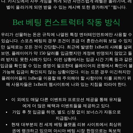
다. 카지노에서 자주 게임을 하게 되면 자연스럽게 레벨은 올라가며, 레
벨이 올라가게 되면 받을 수 있는 캐시백 또한 증가하게” “됩니다.
Bet 베팅 컨스트럭터 작동 방식
우리가 선물하는 돈은 규칙에 나열된 특정 엔터테인먼트에만 사용할 수
있습니다. 스포츠 베팅의 경우 조건이 조금 더 혼란스러워 보일 수 있지
만 실제로는 모든 것이 간단합니다. 최근에 발생한 1xBet의 사례를 살펴
보면, 플레이어가 약 150 달러를 입금했지만 계정에 반영되지 않았고 돌
려 받지도 못한 사례가 있다. 이런 상황에서는 입금 시간 기록 등과 같은
입금을 확인할 수 있는 증명이 필요한데 플레이어의 은행에서 확인이 불
가능해 입금이 확인되지 않는 상황이었다. 이는 드문 경우 이긴하지만
플레이어들이 1xBet을 이용할 때 주의해야 할 사항이며 이를 피하기 위
해 사용자들은 1xBet의 웹사이트에 나와 있는 지침을 따라야 한다.
이 외에도 매달 다른 이벤트와 프로모션 제공을 통해 유저들
에게 더 많은 혜택과 이벤트들을 제공하고 있다.
가입 후 첫 입금을 하면, 별도 신청 없이 보너스가 자동으로
지급됩니다.
현재 대부분의 전 세계 베팅 플랫폼 리뷰 사이트에서 최상위
권에 랭크하고 있으며 아시아 베팅 시장 한정으로는 독보적