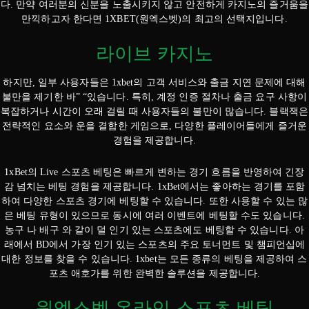
다. 만약 여러분의 신분을 노출시키지 않고 안전하게 카지노의 즐거움을
만끽하고자 한다면 1XBET(원엑스벳)의 최고의 선택지입니다.
라이브 카지노
하지만, 일부 사용자들은 1xbet의 고객 서비스와 출금 지연 문제에 대해
불만을 제기한 바” “있습니다. 특히, 계정 인증 절차나 출금 요구 사항이
복잡하거나 시간이 오래 걸릴 때 사용자들의 불만이 많습니다. 블랙잭은
전략적인 요소와 운을 결합한 게임으로, 다양한 플레이어들에게 즐거운
경험을 제공합니다.
1xBet의 Live 스포츠 베팅은 빠르게 변하는 경기 흐름을 반영하여 긴장
감 넘치는 베팅 경험을 제공합니다. 1xBet에서는 좋아하는 경기를 포함
하여 다양한 스포츠 경기에 베팅할 수 있습니다. 또한 사용할 수 있는 많
은 베팅 유형이 있으므로 동시에 여러 이벤트에 베팅할 수도 있습니다.
농구 나 배구 와 같이 덜 인기 있는 스포츠에도 베팅할 수 있습니다. 아
래에서 BD에서 가장 인기 있는 스포츠의 주요 토너먼트 및 챔피언십에
대한 정보를 찾을 수 있습니다. 1xbet는 모든 종류의 베팅을 제공하여 스
포츠 애호가를 위한 완벽한 솔루션을 제공합니다.
원엑스벳 온라인 스포츠 베팅