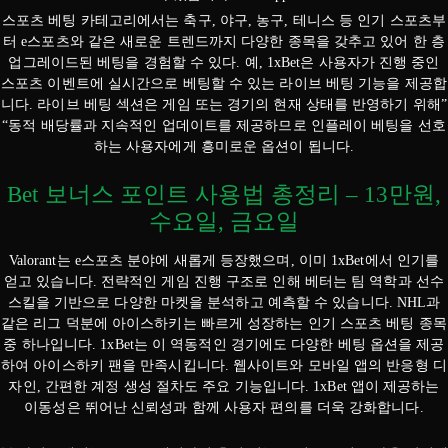
스포츠 베팅 카테고리에서는 축구, 야구, 농구, 테니스 등 인기 스포츠부
터 e스포츠와 같은 새로운 트렌드까지 다양한 종목을 갖추고 있어 한 층
업그레이드된 베팅을 경험할 수 있다. 예, 1xBet은 사용자가 진행 중인
스포츠 이벤트에 실시간으로 베팅할 수 있는 라이브 베팅 기능을 제공합
니다. 라이브 베팅 섹션은 게임 또는 경기의 현재 상태를 반영하기 위해”
“동적 배당률과 지속적인 업데이트를 제공하므로 인플레이 베팅을 선호
하는 사용자에게 흥미로운 옵션이 됩니다.
Bet 보너스 포인트 사용법 총정리 – 13만원,
수요일, 금요일
Valorant는 e스포츠 분야에 새롭게 등장했으며, 이미 1xBet에서 인기를
얻고 있습니다. 전략적인 게임 진행 구조로 인해 베터는 팀 역학과 선수
스킬을 기반으로 다양한 마켓을 분석하고 예측할 수 있습니다. NHL과
같은 리그 덕분에 아이스하키는 빠르게 성장하는 인기 스포츠 베팅 종목
중 하나입니다. 1xBet는 이 역동적인 경기에도 다양한 베팅 옵션을 제공
하여 아이스하키 팬을 만족시킵니다. 웹사이트와 모바일 앱의 반응형 디
자인, 간편한 계정 생성 절차도 주요 기능입니다. 1xBet 앱이 제공하는
이동성은 뛰어난 신뢰성과 함께 사용자 편의를 더욱 강화합니다.