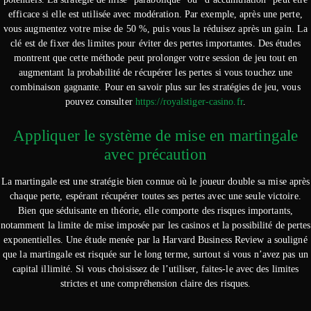
efficace si elle est utilisée avec modération. Par exemple, après une perte,
vous augmentez votre mise de 50 %, puis vous la réduisez après un gain. La
clé est de fixer des limites pour éviter des pertes importantes. Des études
montrent que cette méthode peut prolonger votre session de jeu tout en
augmentant la probabilité de récupérer les pertes si vous touchez une
combinaison gagnante. Pour en savoir plus sur les stratégies de jeu, vous
pouvez consulter
https://royalstiger-casino.fr
.
Appliquer le système de mise en martingale
avec précaution
La martingale est une stratégie bien connue où le joueur double sa mise après
chaque perte, espérant récupérer toutes ses pertes avec une seule victoire.
Bien que séduisante en théorie, elle comporte des risques importants,
notamment la limite de mise imposée par les casinos et la possibilité de pertes
exponentielles. Une étude menée par la Harvard Business Review a souligné
que la martingale est risquée sur le long terme, surtout si vous n’avez pas un
capital illimité. Si vous choisissez de l’utiliser, faites-le avec des limites
strictes et une compréhension claire des risques.