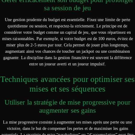
sa session de jeu
Une gestion prudente du budget est essentielle. Fixez une limite de perte
quotidienne ou session, et respectez-la strictement. Le principe est de
considérer votre budget comme un capital de jeu, que vous répartissez en
mises raisonnables. Par exemple, si votre budget est de 100 euros, évitez de
miser plus de 2-5 euros par tour. Cela permet de jouer plus longtemps,
augmentant ainsi vos chances de toucher un jackpot ou une combinaison
gagnante. La discipline dans la gestion financière est souvent la différence
entre un joueur averti et un joueur impulsif.
Techniques avancées pour optimiser ses
mises et ses séquences
Utiliser la stratégie de mise progressive pour
augmenter ses gains
La mise progressive consiste à augmenter ses mises après une perte ou une
victoire, dans le but de compenser les pertes et de maximiser les gains
potentiels. La stratégie de mise “parabolique” ou “d’accumulation” peut être