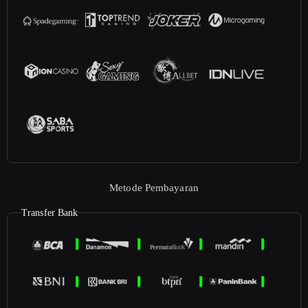
Metode Pembayaran
Transfer Bank