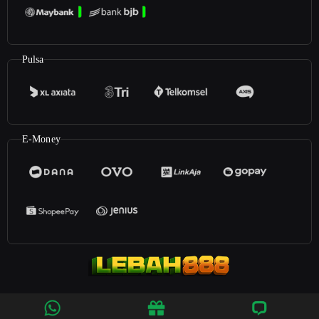
Pulsa
E-Money
©2025
Lebah888
. All rights reserved | 18+