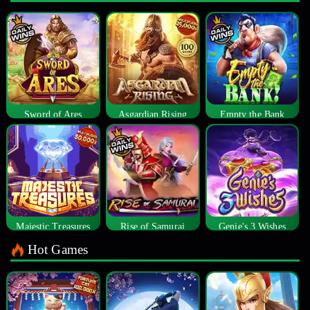
Sword of Ares
Asgardian Rising
Empty the Bank
Majestic Treasures
Rise of Samurai
Genie's 3 Wishes
Hot Games