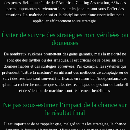
des pertes. Selon une étude de l’American Gaming Association, 65% des
pertes importantes surviennent lorsque les joueurs sont sous l’effet des
émotions. La maîtrise de soi et la discipline sont donc essentielles pour
appliquer efficacement toute stratégie.
Éviter de suivre des stratégies non vérifiées ou
douteuses
De nombreux systèmes promettent des gains garantis, mais la majorité ne
sont que des mythes ou des arnaques. Il est crucial de se baser sur des
données fiables et des stratégies éprouvées. Par exemple, les systèmes qui
prétendent “battre la machine” en utilisant des méthodes de comptage ou de
suivi des résultats sont souvent inefficaces en raison de l’indépendance des
spins. La recherche montre que seules des techniques de gestion de bankroll
et de sélection de machines sont réellement bénéfiques.
Ne pas sous-estimer l’impact de la chance sur
le résultat final
Il est important de se rappeler que, malgré toutes les stratégies, la chance