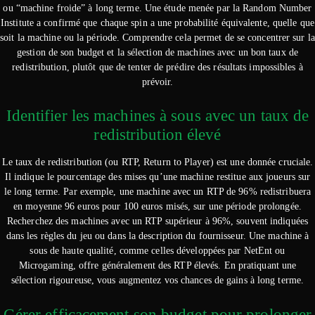
ou “machine froide” à long terme. Une étude menée par la Random Number
Institute a confirmé que chaque spin a une probabilité équivalente, quelle que
soit la machine ou la période. Comprendre cela permet de se concentrer sur la
gestion de son budget et la sélection de machines avec un bon taux de
redistribution, plutôt que de tenter de prédire des résultats impossibles à
prévoir.
Identifier les machines à sous avec un taux de
redistribution élevé
Le taux de redistribution (ou RTP, Return to Player) est une donnée cruciale.
Il indique le pourcentage des mises qu’une machine restitue aux joueurs sur
le long terme. Par exemple, une machine avec un RTP de 96% redistribuera
en moyenne 96 euros pour 100 euros misés, sur une période prolongée.
Recherchez des machines avec un RTP supérieur à 96%, souvent indiquées
dans les règles du jeu ou dans la description du fournisseur. Une machine à
sous de haute qualité, comme celles développées par NetEnt ou
Microgaming, offre généralement des RTP élevés. En pratiquant une
sélection rigoureuse, vous augmentez vos chances de gains à long terme.
Gérer efficacement son budget pour prolonger