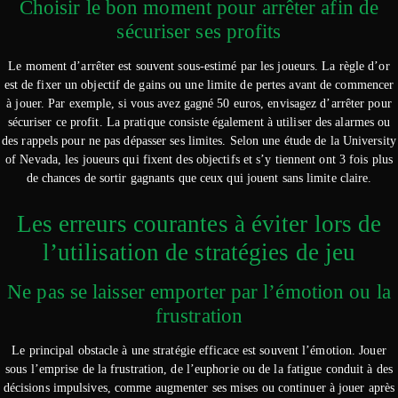
Choisir le bon moment pour arrêter afin de
sécuriser ses profits
Le moment d’arrêter est souvent sous-estimé par les joueurs. La règle d’or
est de fixer un objectif de gains ou une limite de pertes avant de commencer
à jouer. Par exemple, si vous avez gagné 50 euros, envisagez d’arrêter pour
sécuriser ce profit. La pratique consiste également à utiliser des alarmes ou
des rappels pour ne pas dépasser ses limites. Selon une étude de la University
of Nevada, les joueurs qui fixent des objectifs et s’y tiennent ont 3 fois plus
de chances de sortir gagnants que ceux qui jouent sans limite claire.
Les erreurs courantes à éviter lors de
l’utilisation de stratégies de jeu
Ne pas se laisser emporter par l’émotion ou la
frustration
Le principal obstacle à une stratégie efficace est souvent l’émotion. Jouer
sous l’emprise de la frustration, de l’euphorie ou de la fatigue conduit à des
décisions impulsives, comme augmenter ses mises ou continuer à jouer après