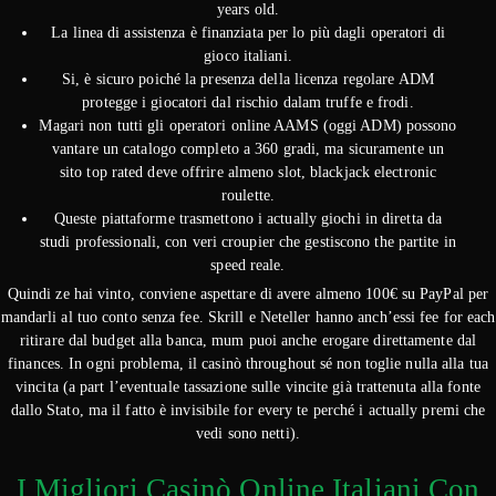
years old.
La linea di assistenza è finanziata per lo più dagli operatori di
gioco italiani.
Si, è sicuro poiché la presenza della licenza regolare ADM
protegge i giocatori dal rischio dalam truffe e frodi.
Magari non tutti gli operatori online AAMS (oggi ADM) possono
vantare un catalogo completo a 360 gradi, ma sicuramente un
sito top rated deve offrire almeno slot, blackjack electronic
roulette.
Queste piattaforme trasmettono i actually giochi in diretta da
studi professionali, con veri croupier che gestiscono the partite in
speed reale.
Quindi ze hai vinto, conviene aspettare di avere almeno 100€ su PayPal per
mandarli al tuo conto senza fee. Skrill e Neteller hanno anch’essi fee for each
ritirare dal budget alla banca, mum puoi anche erogare direttamente dal
finances. In ogni problema, il casinò throughout sé non toglie nulla alla tua
vincita (a part l’eventuale tassazione sulle vincite già trattenuta alla fonte
dallo Stato, ma il fatto è invisibile for every te perché i actually premi che
vedi sono netti).
I Migliori Casinò Online Italiani Con