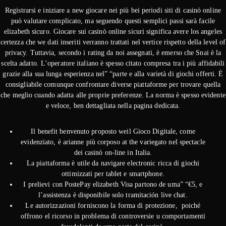
Registrarsi e iniziare a new giocare nei più bei periodi siti di casinò online
può valutare complicato, ma seguendo questi semplici passi sarà facile
elizabeth sicuro. Giocare sui casinò online sicuri significa avere los angeles
certezza che we dati inseriti verranno trattati nel vertice rispetto della level of
privacy. Tuttavia, secondo i rating da noi assegnati, è emerso che Snai è la
scelta adatto. L’operatore italiano è spesso citato compresa tra i più affidabili
grazie alla sua lunga esperienza nel” “parte e alla varietà di giochi offerti. È
consigliabile comunque confrontare diverse piattaforme per trovare quella
che meglio cuando adatta alle proprie preferenze. La norma è spesso evidente
e veloce, ben dettagliata nella pagina dedicata.
Il benefit benvenuto proposto weil Gioco Digitale, come
evidenziato, è arianne più corposo at the variegato nel spectacle
dei casinò on-line in Italia.
La piattaforma è utile da navigare electronic ricca di giochi
ottimizzati per tablet e smartphone.
I prelievi con PostePay elizabeth Visa partono de uma” “€5, e
l’assistenza è disponibile solo tramitación live chat.
Le autorizzazioni forniscono la forma di protezione, poiché
offrono el ricorso in problema di controversie u comportamenti