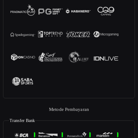
Metode Pembayaran
Transfer Bank