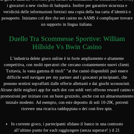
i giocatori a new rischio di ludopatia. Inoltre per garantire sicurezza e
veridicità delle informazioni fornisci una copia della tua carta d’identità o
passaporto. Iniziamo col dire che nei casino no AAMS è compliquer trovare
un supporto in lingua italiana.
Duello Tra Scommesse Sportive: William
Hillside Vs Bwin Casino
L’industria delete gioco online è in forte ampliamento e altamente
competitiva, con molti operatori che cercano costantemente nuovi clienti.
Tuttavia, la vasta gamma di titoli” “at the casinò disponibili può essere
difficile weil navigare per my partner and i giocatori principianti, che
possono sentirsi sopraffatti dalle offerte allettanti e dai giochi sconosciuti.
Alcune delle migliori app for each slot con soldi veri offrono reward casino e
promozioni per iniziare con un buon gruzzolo, anche con un almacenamiento
iniziale modesto. Ad esempio, con este deposito di soli 10-20€, potresti
ricevere una ricarica raddoppiata o dei cost-free spin.
In corrente gioco, i partecipanti sfidano il banco in una contrasto
all’ultimo punto for each raggiungere (senza superare! ) il 21