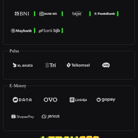
Pulsa
E-Money