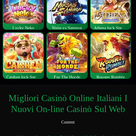
Lucky Neko
Ninja vs Samurai
Athena luck Spread
Caishen luck Spread
For The Horde
Rooster Rumble
Migliori Casinò Online Italiani I
Nuovi On-line Casinò Sul Web
Content