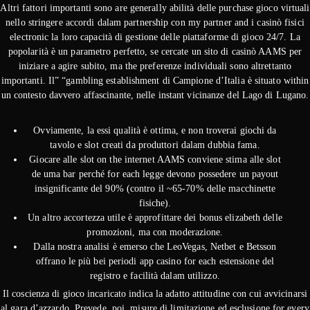
Altri fattori importanti sono are generally abilità delle purchase gioco virtuali
nello stringere accordi dalam partnership con my partner and i casinò fisici
electronic la loro capacità di gestione delle piattaforme di gioco 24/7. La
popolarità è un parametro perfetto, se cercate un sito di casinò AAMS per
iniziare a agire subito, ma the preferenze individuali sono altrettanto
importanti. Il” “gambling establishment di Campione d’Italia è situato within
un contesto davvero affascinante, nelle instant vicinanze del Lago di Lugano.
Ovviamente, la essi qualità è ottima, e non troverai giochi da
tavolo e slot creati da produttori dalam dubbia fama.
Giocare alle slot on the internet AAMS conviene stima alle slot
de uma bar perché for each legge devono possedere un payout
insignificante del 90% (contro il ~65-70% delle macchinette
fisiche).
Un altro accortezza utile è approfittare dei bonus elizabeth delle
promozioni, ma con moderazione.
Dalla nostra analisi è emerso che LeoVegas, Netbet e Betsson
offrano le più bei periodi app casino for each estensione del
registro e facilità dalam utilizzo.
Il coscienza di gioco incaricato indica la adatto attitudine con cui avvicinarsi
al gara d’azzardo. Prevede, poi, misure di limitazione ed esclusione for every