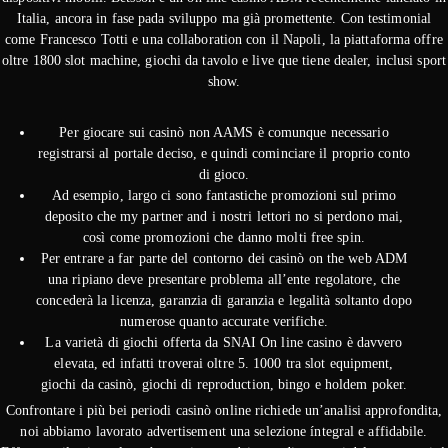
Italia, ancora in fase pada sviluppo ma già promettente. Con testimonial
come Francesco Totti e una collaboration con il Napoli, la piattaforma offre
oltre 1800 slot machine, giochi da tavolo e live que tiene dealer, inclusi sport
show.
Per giocare sui casinò non AAMS è comunque necessario
registrarsi al portale deciso, e quindi cominciare il proprio conto
di gioco.
Ad esempio, largo ci sono fantastiche promozioni sul primo
deposito che my partner and i nostri lettori no si perdono mai,
così come promozioni che danno molti free spin.
Per entrare a far parte del contorno dei casinò on the web ADM
una ripiano deve presentare problema all’ente regolatore, che
concederà la licenza, garanzia di garanzia e legalità soltanto dopo
numerose quanto accurate verifiche.
La varietà di giochi offerta da SNAI On line casino è davvero
elevata, ed infatti troverai oltre 5. 1000 tra slot equipment,
giochi da casinò, giochi di reproduction, bingo e holdem poker.
Confrontare i più bei periodi casinò online richiede un’analisi approfondita,
noi abbiamo lavorato advertisement una selezione íntegral e affidabile.