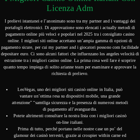
Licenza Adm
I prelievi istantanei e l’anonimato sono tra my partner and i vantaggi dei
portafogli elettronici. Di approvazione sono elencati i actually metodi di
pagamento online più veloci e popolari nel 2025 tra i consigliato casino
online. I migliori siti online accettano un’ampia gamma di opzioni di
pagamento sicure, per cui my partner and i giocatori possono com facilidade
depositare euro. Ci sono alcuni fattori che influenzano los angeles velocità di
estrazione tra i migliori casino online. La prima cosa weil fare è scoprire
quanto tempo impiega di solito arianne team per esaminare e approvare la
richiesta di prelievo.
LeoVegas, uno dei migliori siti casinò online in Italia, può
vantare un’ottima resa su dispositivi mobile, una grande
attenzione” “samtliga sicurezza e la presenza di numerosi metodi
di pagamento all’avanguardia.
Potete altrimenti consultare la nostra lista con i migliori casinò
on-line italiani.
Prima di tutto, perché portano nelle nostre case un po’ del
glamour dei casinò terrestri, grazie ai croupier within carne ed