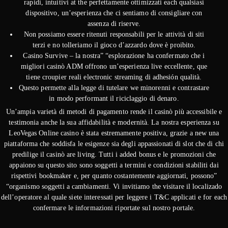
rapidi, intuitivi at the perfettamente ottimizzati each qualsiasi
dispositivo, un’esperienza che ci sentiamo di consigliare con
assenza di riserve.
Non possiamo essere ritenuti responsabili per le attività di siti
terzi e no tolleriamo il gioco d’azzardo dove è proibito.
Casino Survive – la nostra” “esplorazione ha confermato che i
migliori casinò ADM offrono un’esperienza live eccellente, que
tiene croupier reali electronic streaming di adhesión qualità.
Questo permette alla legge di tutelare we minorenni e contrastare
in modo performant il riciclaggio di denaro.
Un’ampia varietà di metodi di pagamento rende il casinò più accessibile e
testimonia anche la sua affidabilità e modernità. La nostra esperienza su
LeoVegas Online casino è stata estremamente positiva, grazie a new una
piattaforma che soddisfa le esigenze sia degli appassionati di slot che di chi
predilige il casinò are living. Tutti i added bonus e le promozioni che
appaiono su questo sito sono soggetti a termini e condizioni stabiliti dai
rispettivi bookmaker e, per quanto costantemente aggiornati, possono”
“organismo soggetti a cambiamenti. Vi invitiamo the visitare il localizado
dell’operatore al quale siete interessati per leggere i T&C applicati e for each
confermare le informazioni riportate sul nostro portale.