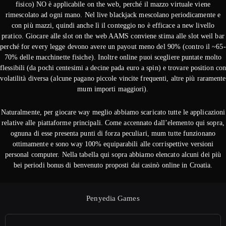
fisico) NO è applicabile on the web, perché il mazzo virtuale viene
rimescolato ad ogni mano. Nel live blackjack mescolano periodicamente e
con più mazzi, quindi anche lì il conteggio no è efficace a new livello
pratico. Giocare alle slot on the web AAMS conviene stima alle slot weil bar
perché for every legge devono avere un payout meno del 90% (contro il ~65-
70% delle macchinette fisiche). Inoltre online puoi scegliere puntate molto
flessibili (da pochi centesimi a decine pada euro a spin) e trovare position co
volatilità diversa (alcune pagano piccole vincite frequenti, altre più raramente
mum importi maggiori).
Naturalmente, per giocare way meglio abbiamo scaricato tutte le applicazioni
relative alle piattaforme principali. Come accennato dall’elemento qui sopra,
ognuna di esse presenta punti di forza peculiari, mum tutte funzionano
ottimamente e sono way 100% equiparabili alle corrispettive versioni
personal computer. Nella tabella qui sopra abbiamo elencato alcuni dei più
bei periodi bonus di benvenuto proposti dai casinò online in Croatia.
Penyedia Games