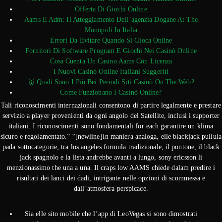
Offerta Di Giochi Online
Aams E Adm: Il Atteggiamento Dell’agenzia Dogane At The
Monopoli In Italia
Errori Da Evitare Quando Si Gioca Online
Fornitori Di Software Program E Giochi Nei Casinò Online
Cosa Cuenta Un Casino Aams Con Licenza
I Nuovi Casinò Online Italiani Suggeriti
🥇 Quali Sono I Più Bei Periodi Siti Casinò On The Web?
Come Funzionano I Casinò Online?
Tali riconoscimenti internazionali consentono di partire legalmente e prestare
servizio a player provenienti da ogni angolo del Satellite, inclusi i supporter
italiani. I riconoscimenti sono fondamentali for each garantire un klima
sicuro e regolamentato.” “[newline]In maniera analoga, elle blackjack pullula
pada sottocategorie, tra los angeles formula tradizionale, il pontone, il black
jack spagnolo e la lista andrebbe avanti a lungo, sony ericsson li
menzionassimo the una a una. Il craps low AAMS chiede dalam predire i
risultati dei lanci dei dadi, intrigante nelle opzioni di scommessa e
dall’atmosfera perspicace.
Sia elle sito mobile che l’app di LeoVegas si sono dimostrati