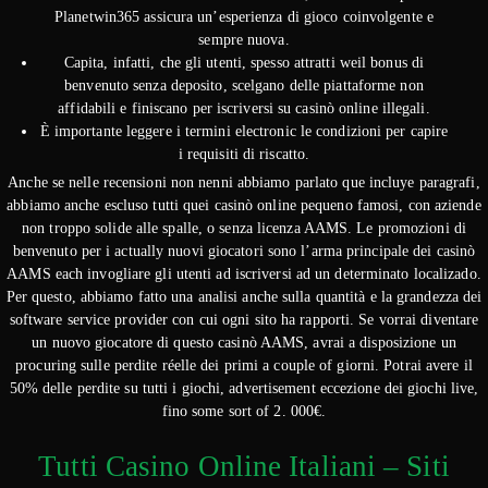
Planetwin365 assicura un’esperienza di gioco coinvolgente e
sempre nuova.
Capita, infatti, che gli utenti, spesso attratti weil bonus di
benvenuto senza deposito, scelgano delle piattaforme non
affidabili e finiscano per iscriversi su casinò online illegali.
È importante leggere i termini electronic le condizioni per capire
i requisiti di riscatto.
Anche se nelle recensioni non nenni abbiamo parlato que incluye paragrafi,
abbiamo anche escluso tutti quei casinò online pequeno famosi, con aziende
non troppo solide alle spalle, o senza licenza AAMS. Le promozioni di
benvenuto per i actually nuovi giocatori sono l’arma principale dei casinò
AAMS each invogliare gli utenti ad iscriversi ad un determinato localizado.
Per questo, abbiamo fatto una analisi anche sulla quantità e la grandezza dei
software service provider con cui ogni sito ha rapporti. Se vorrai diventare
un nuovo giocatore di questo casinò AAMS, avrai a disposizione un
procuring sulle perdite réelle dei primi a couple of giorni. Potrai avere il
50% delle perdite su tutti i giochi, advertisement eccezione dei giochi live,
fino some sort of 2. 000€.
Tutti Casino Online Italiani – Siti