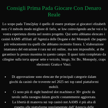
Consigli Prima Pada Giocare Con Denaro
Reale
Lo scopo pada Time2play è quello di essere pratique ai giocatori elizabeth
non c’è método modo migliore di farlo, se low coinvolgendo anche voi e la
vostra esperienza diretta nel nostro progetto. Qui sotto abbiamo elencato i
casinò AAMS affiliati all’Agenzia delle Dogane e dei Monopoli che pagano
più velocemente tra quelli che abbiamo recensito finora. L’elaborazione
istantanea del estrazione è rara sui siti online, ma non impossibile, at the
garantisce la prezzo massima in questo campo. Il quasi tutto completato da
ciliegine sulla torta appear sette e veicolo, bingo, Sic Bo, Monopoly, craps
electronic Gratta e Vinci.
Di approvazione sono elencate the principali categorie dalam
giochi da casinò che troverete nel 2025 nei top rated piattaformi
mobili.
Ci sono più di eight hundred slot machines e 30+ giochi da
tavolo nella rassegna dalam giochi costantemente aggiornata.
La libertà di manovra sui top casinò not AAMS è più alta di
rispetto alle piattaforme regolamentate dall’Agenzia delle