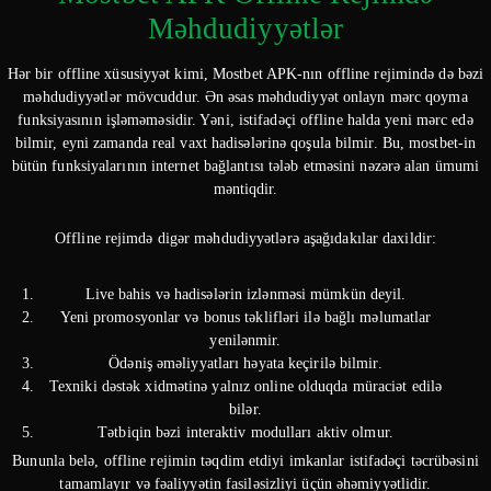
Məhdudiyyətlər
Hər bir offline xüsusiyyət kimi, Mostbet APK-nın offline rejimində də bəzi
məhdudiyyətlər mövcuddur. Ən əsas məhdudiyyət onlayn mərc qoyma
funksiyasının işləməməsidir. Yəni, istifadəçi offline halda yeni mərc edə
bilmir, eyni zamanda real vaxt hadisələrinə qoşula bilmir. Bu, mostbet-in
bütün funksiyalarının internet bağlantısı tələb etməsini nəzərə alan ümumi
məntiqdir.
Offline rejimdə digər məhdudiyyətlərə aşağıdakılar daxildir:
Live bahis və hadisələrin izlənməsi mümkün deyil.
Yeni promosyonlar və bonus təklifləri ilə bağlı məlumatlar
yenilənmir.
Ödəniş əməliyyatları həyata keçirilə bilmir.
Texniki dəstək xidmətinə yalnız online olduqda müraciət edilə
bilər.
Tətbiqin bəzi interaktiv modulları aktiv olmur.
Bununla belə, offline rejimin təqdim etdiyi imkanlar istifadəçi təcrübəsini
tamamlayır və fəaliyyətin fasiləsizliyi üçün əhəmiyyətlidir.