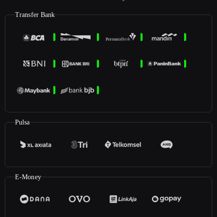
Transfer Bank
Pulsa
E-Money