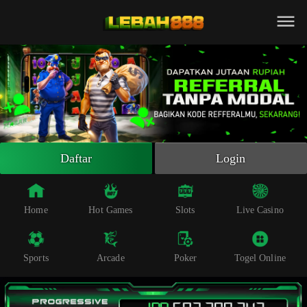
Beranda
Slot Online
Live Casino
Sportsbook
Arcade
Togel Online
Daftar
Login
Poker
Whatsapp
Home
Hot Games
Slots
Live Casino
Telegram
Sports
Arcade
Poker
Togel Online
Livechat