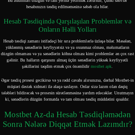
Bu addımları düzgün və tam yerinə yetirmək zəruridir, çünki səhvlər
hesabınızın təsdiq edilməməsinə səbəb ola bilər.
Hesab Təsdiqində Qarşılaşılan Problemlər və
Onların Həlli Yolları
Hesab təsdiqi zamanı istifadəçi bir sıra problemlərlə üzləşə bilər. Məsələn,
yüklənmiş sənədlərin keyfiyyətsiz və ya oxunmaz olması, məlumatların
düzgün olmaması və ya sənədlərin köhnə olması kimi problemlər ən çox rast
gəlinir. Bu halların qarşısını almaq üçün sənədlərin yüksək keyfiyyətli
şəkillərini təqdim etmək çox önəmlidir
mostbet apk
.
Əgər təsdiq prosesi gecikirsə və ya rədd cavabı alırsınızsa, dərhal Mostbet-in
müştəri dəstək xidməti ilə əlaqə saxlayın. Onlar sizə lazım olan dəqiq
tələbləri bildirəcək və prosesin sürətlənməsinə yardım edəcəklər. Unutmayın
ki, sənədlərin düzgün formatda və tam olması təsdiq müddətini qısaldır.
Mostbet Az-da Hesab Təsdiqləmədən
Sonra Nələrə Diqqət Etmək Lazımdır?