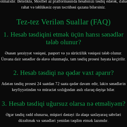
olmalıdır. Beləliklə, Mostbet az platformasında hesabınızı təsdiq edərək, daha
rahat və təhlükəsiz oyun təcrübəsi qazana bilərsiniz.
Tez-tez Verilən Suallar (FAQ)
1. Hesab təsdiqini etmək üçün hansı sənədlər
tələb olunur?
Əsasən şəxsiyyət vəsiqəsi, pasport və ya sürücülük vəsiqəsi tələb olunur.
Ünvana dair sənədlər də əlavə olunmaqla, tam təsdiq prosesi həyata keçirilir.
2. Hesab təsdiqi nə qədər vaxt aparır?
Adətən təsdiq prosesi 24 saatdan 72 saata qədər davam edir, lakin sənədlərin
keyfiyyətindən və müraciət sıxlığından asılı olaraq dəyişə bilər.
3. Hesab təsdiqi uğursuz olarsa nə etməliyəm?
Əgər təsdiq rədd olunarsa, müştəri dəstəyi ilə əlaqə saxlayaraq səhvləri
düzəltmək və sənədləri yenidən təqdim etmək lazımdır.