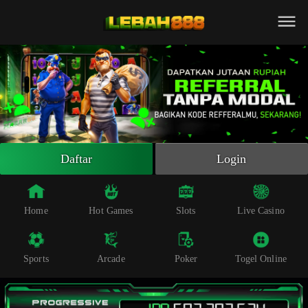
Beranda
Slot Online
Live Casino
Sportsbook
Arcade
Togel Online
Daftar
Login
Poker
Whatsapp
Home
Hot Games
Slots
Live Casino
Telegram
Sports
Arcade
Poker
Togel Online
Livechat