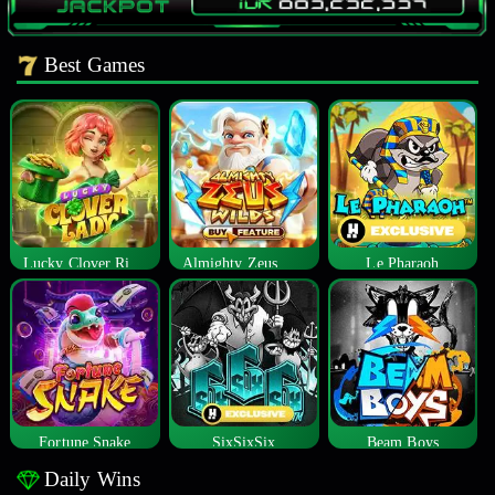
Best Games
Lucky Clover Riches
Almighty Zeus Wilds™
Le Pharaoh
Fortune Snake
SixSixSix
Beam Boys
Daily Wins