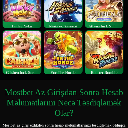
Lucky Neko
Ninja vs Samurai
Athena luck Spread
Caishen luck Spread
For The Horde
Rooster Rumble
Mostbet Az Girişdən Sonra Hesab
Məlumatlarını Necə Təsdiqləmək
Olar?
Mostbet az giriş etdikdən sonra hesab məlumatlarınızı təsdiqləmək olduqca