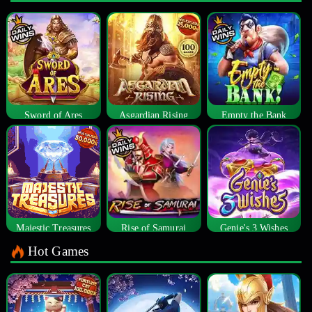
Sword of Ares
Asgardian Rising
Empty the Bank
Majestic Treasures
Rise of Samurai
Genie's 3 Wishes
Hot Games