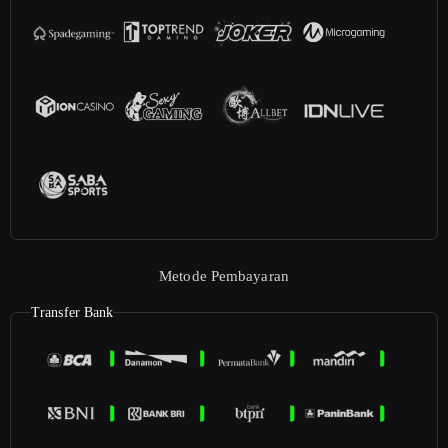
Metode Pembayaran
Transfer Bank