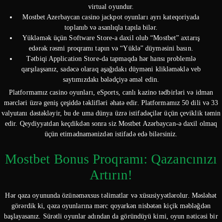
virtual oyundur.
Mostbet Azerbaycan casino jackpot oyunları ayrı kateqoriyada
toplanıb və asanlıqla tapıla bilər.
Yükləmək üçün Software Store-a daxil olub “Mostbet” axtarış
edərək rəsmi proqramı tapın və “Yüklə” düyməsini basın.
Tətbiqi Application Store-da tapmaqda hər hansı problemlə
qarşılaşsanız, sadəcə olaraq aşağıdakı düyməni klikləməklə veb
saytımızdakı bələdçiyə əməl edin.
Platformamız casino oyunları, eSports, canlı kazino tədbirləri və idman
mərcləri üzrə geniş çeşiddə təklifləri əhatə edir. Platformamız 50 dili və 33
valyutanı dəstəkləyir, bu de uma dünya üzrə istifadəçilər üçün çeviklik təmin
edir. Qeydiyyatdan keçdikdən sonra siz Mostbet Azərbaycan-ə daxil olmaq
üçün etimadnamənizdən istifadə edə bilərsiniz.
Mostbet Bonus Proqramı: Qazancınızı
Artırın!
Hər qəza oyununda özünəməxsus təlimatlar və xüsusiyyətlərolur. Məsləhət
görərdik ki, qəza oyunlarına mərc qoyarkən nisbətən kiçik məbləğdən
başlayasanız. Sürətli oyunlar adından da göründüyü kimi, oyun nəticəsi bir