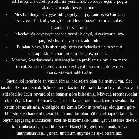
istifadəçilərə defolt parollarını yeniləmək və bərpa üçün e-poçtu
əlaqələndirmək tövsiyə olunur.
Mostbet dünya səviyyəsində populyarlıq qazanmış və Curacao
lisenziyası ilə fəaliyyət göstərən idman bazarlarının və onlayn
kazinoların sahibidir.
Mostbet-də qeydiyyat sadəcə rəsmilik deyil, riyaziyyatın sizə
qarşı işlədiyi dünyaya ilk addımdır.
Bundan əlavə, Mostbet aşağı giriş istifadəçiləri üçün xüsusi
olaraq təklif olunan bir sıra promosyonlar var.
Mostbet, Azərbaycanda istifadəçilərinə problemsiz oyun və mərc
təcrübəsi təqdim etmək üçün keyfiyyətli və səmərəli texniki
dəstək xidməti təklif edir.
Saytın sol tərəfində ən yaxın idman hadisələri olan bir menyu var. Sağ
tərəfdə siz mərc etmək üçün coupon, kazino bölməsində cari oyunlar və yeni
istifadəçilər üçün reward olan banner görə bilərsiniz. Mövcud promosyonlar
olan böyük bannerin mərkəzi hissəsində və mərc bazarlarının siyahısı ilə
xəttin bir az altında. Altbilgidə siz kimin BC-nin tərəfdaşı olduğunu görə
bilərsiniz və həmçinin texniki məlumatlar olan bölmələri tapa bilərsiniz.
Saytın aşağı sağ küncündəki üzərinə klikləməklə Canlı Çat vasitəsilə dəstək
komandasına da yaza bilərsiniz. Həmçinin, giriş məlumatlarınızı
unutmusunuzsa, Şifrəni unutdum düyməsini sıxa bilərsiniz.