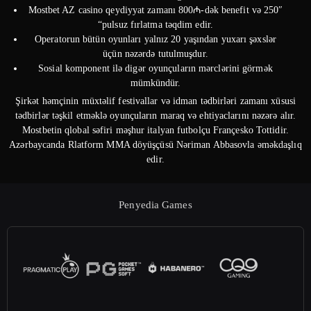
Mostbet AZ casino qeydiyyat zamanı 800₼-dək benefit və 250″
“pulsuz fırlatma təqdim edir.
Operatorun bütün oyunları yalnız 20 yaşından yuxarı şəxslər
üçün nəzərdə tutulmuşdur.
Sosial komponent ilə digər oyunçuların mərclərini görmək
mümkündür.
Şirkət həmçinin müxtəlif festivallar və idman tədbirləri zamanı xüsusi
tədbirlər təşkil etməklə oyunçuların maraq və ehtiyaclarını nəzərə alır.
Mostbetin qlobal səfiri məşhur italyan futbolçu Françesko Tottidir.
Azərbaycanda Rlatform MMA döyüşçüsü Nəriman Abbasovla əməkdaşlıq
edir.
Penyedia Games