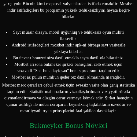
yaxşı yolu Bitcoin kimi rəqəmsal valyutalardan istifadə etməkdir. Mostbet
indir istifadəçiləri bu proqramın yüksək təhlükəsizliyini həyata keçirə
bilərlər.
Sayt müasir dizayn, mobil uyğunluq və təhlükəsiz oyun mühiti
ilə seçilir.
Android istifadəçiləri mostbet indir apk-ni birbaşa sayt vasitəsilə
yükləyə bilərlər.
Bu ünvanı brauzerinizə daxil etməklə sayta daxil ola bilərsiniz.
Mostbet arizona bukmeker şirkəti bahisçiləri cəlb etmək üçün
səxavətli “Sən buna layiqsən” bonus proqramı təqdim edir.
Mostbet az pulun mümkün qədər tez daxil olmasında maraqlıdır.
Mostbet mərc qərarları qəbul etmək üçün əvəzsiz vasitə olan geniş statistika
təqdim edir. Statistik məlumatların vizuallaşdırılması vəziyyəti sürətlə
qiymətləndirməyə və düzgün qərar verməyə kömək edir. Şirkət həmçinin
qumar asılılığı ilə mübarizə aparan beynəlxalq təşkilatların üzvüdür və
məsuliyyətli oyun prinsiplərini fəal şəkildə dəstəkləyir.
Bukmeyker Bonus Növləri