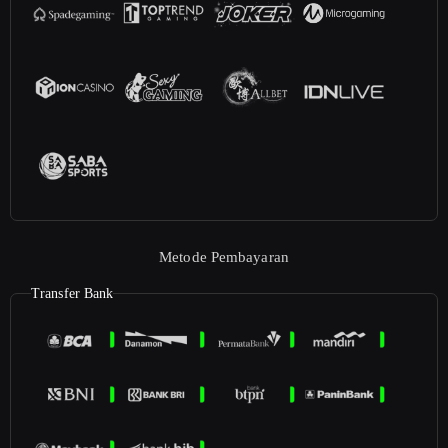
Metode Pembayaran
Transfer Bank