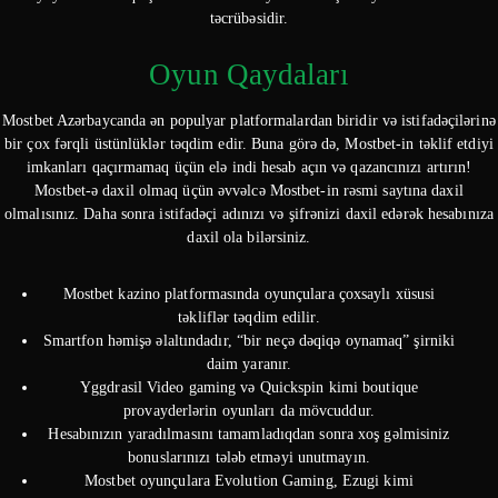
təcrübəsidir.
Oyun Qaydaları
Mostbet Azərbaycanda ən populyar platformalardan biridir və istifadəçilərinə
bir çox fərqli üstünlüklər təqdim edir. Buna görə də, Mostbet-in təklif etdiyi
imkanları qaçırmamaq üçün elə indi hesab açın və qazancınızı artırın!
Mostbet-ə daxil olmaq üçün əvvəlcə Mostbet-in rəsmi saytına daxil
olmalısınız. Daha sonra istifadəçi adınızı və şifrənizi daxil edərək hesabınıza
daxil ola bilərsiniz.
Mostbet kazino platformasında oyunçulara çoxsaylı xüsusi
təkliflər təqdim edilir.
Smartfon həmişə əlaltındadır, “bir neçə dəqiqə oynamaq” şirniki
daim yaranır.
Yggdrasil Video gaming və Quickspin kimi boutique
provayderlərin oyunları da mövcuddur.
Hesabınızın yaradılmasını tamamladıqdan sonra xoş gəlmisiniz
bonuslarınızı tələb etməyi unutmayın.
Mostbet oyunçulara Evolution Gaming, Ezugi kimi