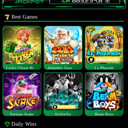
Best Games
Lucky Clover Riches
Almighty Zeus Wilds™
Le Pharaoh
Fortune Snake
SixSixSix
Beam Boys
Daily Wins