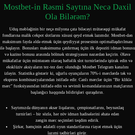
Mostbet-in Rəsmi Saytına Necə Daxil
Ola Bilərəm?
Uduş məbləğinin bir neçə milyona çata biləcəyi mütərəqqi mükafat
fondlarına malik cekpot slotlarını xüsusi qeyd etmək lazımdır. Mostbet-dən
maksimum fayda əldə etmək üçün qeydiyyat prosesinin optimallaşdırılması
ilə başlayın. Bonusları maksimuma çatdırmaq üçün ilk depoziti idman bonusu
və kazino bonusu arasında bölmək strategiyasını nəzərdən keçirin. Əlavə
mükafatlar üçün müntəzəm olaraq həftəlik slot turnirlərində iştirak edin və
eksklüziv aksiyaların tez-tez dərc olunduğu Mostbet Telegram kanalını
izləyin. Statistika göstərir ki, uğurlu oyunçuların 70%-i mərclərdə tək və
ekspress kombinasiyalarından istifadə edir. Canlı mərclər üçün “Bir kliklə
mərc” funksiyasından istifadə edin və sevimli komandalarınızın matçlarının
başlanğıcı haqqında bildirişləri quraşdırın.
Saytımızda dünyanın əksər liqalarını, çempionatlarını, beynəxlaq
turnirləri – bir sözlə, hər növ idman hadisələrini əhatə edən
zəngin mərc seçimləri təqdim edirik.
Şirkər, həmçinin ədalətli oyun standartlarına riayət etmək üçün
lazımi tədbirləri görür.