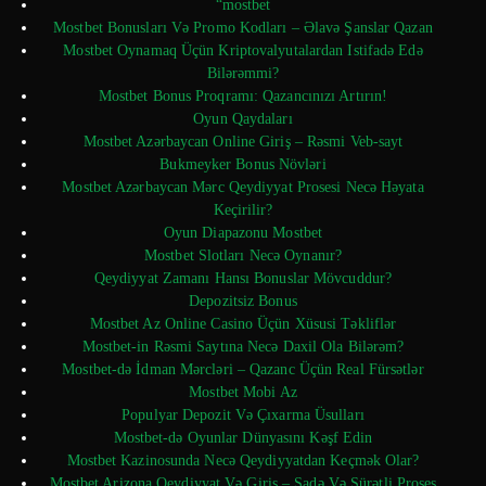
“mostbet
Mostbet Bonusları Və Promo Kodları – Əlavə Şanslar Qazan
Mostbet Oynamaq Üçün Kriptovalyutalardan Istifadə Edə
Bilərəmmi?
Mostbet Bonus Proqramı: Qazancınızı Artırın!
Oyun Qaydaları
Mostbet Azərbaycan Online Giriş – Rəsmi Veb-sayt
Bukmeyker Bonus Növləri
Mostbet Azərbaycan Mərc Qeydiyyat Prosesi Necə Həyata
Keçirilir?
Oyun Dіapazonu Mostbet
Mostbet Slotları Necə Oynanır?
Qeydiyyat Zamanı Hansı Bonuslar Mövcuddur?
Depozitsiz Bonus
Mostbet Az Online Casino Üçün Xüsusi Təkliflər
Mostbet-in Rəsmi Saytına Necə Daxil Ola Bilərəm?
Mostbet-də İdman Mərcləri – Qazanc Üçün Real Fürsətlər
Mostbet Mobi Az
Populyar Depozit Və Çıxarma Üsulları
Mostbet-də Oyunlar Dünyasını Kəşf Edin
Mostbet Kazinosunda Necə Qeydiyyatdan Keçmək Olar?
Mostbet Arizona Qeydiyyat Və Giriş – Sadə Və Sürətli Proses