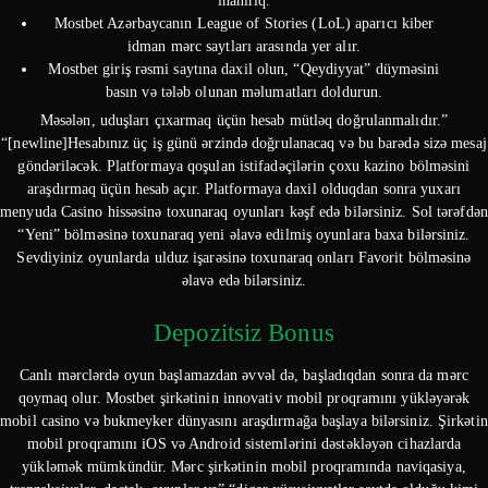
inanırıq.
Mostbet Azərbaycanın League of Stories (LoL) aparıcı kiber
idman mərc saytları arasında yer alır.
Mostbet giriş rəsmi saytına daxil olun, “Qeydiyyat” düyməsini
basın və tələb olunan məlumatları doldurun.
Məsələn, uduşları çıxarmaq üçün hesab mütləq doğrulanmalıdır.”
“[newline]Hesabınız üç iş günü ərzində doğrulanacaq və bu barədə sizə mesaj
göndəriləcək. Platformaya qoşulan istifadəçilərin çoxu kazino bölməsini
araşdırmaq üçün hesab açır. Platformaya daxil olduqdan sonra yuxarı
menyuda Casino hissəsinə toxunaraq oyunları kəşf edə bilərsiniz. Sol tərəfdən
“Yeni” bölməsinə toxunaraq yeni əlavə edilmiş oyunlara baxa bilərsiniz.
Sevdiyiniz oyunlarda ulduz işarəsinə toxunaraq onları Favorit bölməsinə
əlavə edə bilərsiniz.
Depozitsiz Bonus
Canlı mərclərdə oyun başlamazdan əvvəl də, başladıqdan sonra da mərc
qoymaq olur. Mostbet şirkətinin innovativ mobil proqramını yükləyərək
mobil casino və bukmeyker dünyasını araşdırmağa başlaya bilərsiniz. Şirkətin
mobil proqramını iOS və Android sistemlərini dəstəkləyən cihazlarda
yükləmək mümkündür. Mərc şirkətinin mobil proqramında naviqasiya,