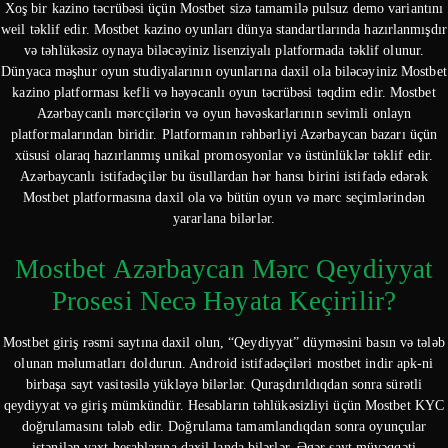
Xoş bir kazino təcrübəsi üçün Mostbet sizə tamamilə pulsuz demo variantını
weil təklif edir. Mostbet kazino oyunları dünya standartlarında hazırlanmışdır
və təhlükəsiz oynaya biləcəyiniz lisenziyalı platformada təklif olunur.
Dünyaca məşhur oyun studiyalarının oyunlarına daxil ola biləcəyiniz Mostbet
kazino platforması kefli və həyəcanlı oyun təcrübəsi təqdim edir. Mostbet
Azərbaycanlı mərcçilərin və oyun həvəskarlarının sevimli onlayn
platformalarından biridir. Platformanın rəhbərliyi Azərbaycan bazarı üçün
xüsusi olaraq hazırlanmış unikal promosyonlar və üstünlüklər təklif edir.
Azərbaycanlı istifadəçilər bu üsullardan hər hansı birini istifadə edərək
Mostbet platformasına daxil ola və bütün oyun və mərc seçimlərindən
yararlana bilərlər.
Mostbet Azərbaycan Mərc Qeydiyyat
Prosesi Necə Həyata Keçirilir?
Mostbet giriş rəsmi saytına daxil olun, “Qeydiyyat” düyməsini basın və tələb
olunan məlumatları doldurun. Android istifadəçiləri mostbet indir apk-ni
birbaşa sayt vasitəsilə yükləyə bilərlər. Quraşdırıldıqdan sonra sürətli
qeydiyyat və giriş mümkündür. Hesabların təhlükəsizliyi üçün Mostbet KYC
doğrulamasını tələb edir. Doğrulama tamamlandıqdan sonra oyunçular
istənilən vaxt hesablarına daxil landa bilərlər. Əgər sayt müvəqqəti