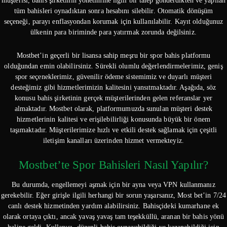
müşterisi, bahis şirketinin yönetimine ilgili bir talep gönderdikten ve yapılan
tüm bahisleri oynadıktan sonra hesabını silebilir. Otomatik dönüşüm
seçeneği, parayı enflasyondan korumak için kullanılabilir. Kayıt olduğunuz
ülkenin para biriminde para yatırmak zorunda değilsiniz.
Mostbet’in geçerli bir lisansa sahip meşru bir spor bahis platformu
olduğundan emin olabilirsiniz. Sürekli olumlu değerlendirmelerimiz, geniş
spor seçeneklerimiz, güvenilir ödeme sistemimiz ve duyarlı müşteri
desteğimiz gibi hizmetlerimizin kalitesini yansıtmaktadır. Aşağıda, söz
konusu bahis şirketinin gerçek müşterilerinden gelen referanslar yer
almaktadır. Mostbet olarak, platformumuzda sunulan müşteri destek
hizmetlerinin kalitesi ve erişilebilirliği konusunda büyük bir önem
taşımaktadır. Müşterilerimize hızlı ve etkili destek sağlamak için çeşitli
iletişim kanalları üzerinden hizmet vermekteyiz.
Mostbet’te Spor Bahisleri Nasıl Yapılır?
Bu durumda, engellemeyi aşmak için bir ayna veya VPN kullanmanız
gerekebilir. Eğer girişle ilgili herhangi bir sorun yaşarsanız, Most bet’in 7/24
canlı destek hizmetinden yardım alabilirsiniz. Bahisçideki kumarhane ek
olarak ortaya çıktı, ancak yavaş yavaş tam teşekküllü, aranan bir bahis yönü