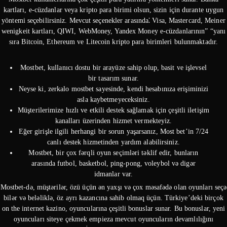
kartları, e-cüzdanlar veya kripto para birimi olsun, sizin için durante uygun
yöntemi seçebilirsiniz. Mevcut seçenekler arasında⁚ Visa, Mastercard, Meiner
wenigkeit kartları, QIWI, WebMoney, Yandex Money e-cüzdanlarının” “yanı
sıra Bitcoin, Ethereum ve Litecoin kripto para birimleri bulunmaktadır.
Mostbet, kullanıcı dostu bir arayüze sahip olup, basit ve işlevsel
bir tasarım sunar.
Neyse ki, zerkalo mostbet sayesinde, kendi hesabınıza erişiminizi
asla kaybetmeyeceksiniz.
Müşterilerimize hızlı ve etkili destek sağlamak için çeşitli iletişim
kanalları üzerinden hizmet vermekteyiz.
Eğer girişle ilgili herhangi bir sorun yaşarsanız, Most bet’in 7/24
canlı destek hizmetinden yardım alabilirsiniz.
Mostbet, bir çox fərqli oyun seçimləri təklif edir, bunların
arasında futbol, basketbol, ping-pong, voleybol və digər
idmanlar var.
Mostbet-də, müştərilər, özü üçün ən yaxşı və çox məsafədə olan oyunları seçə
bilər və beləliklə, öz ayrı kazancına sahib olmaq üçün. Türkiye’deki birçok
on the internet kazino, oyuncularına çeşitli bonuslar sunar. Bu bonuslar, yeni
oyuncuları siteye çekmek empieza mevcut oyuncuların devamlılığını