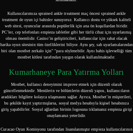
Kullanıcılarımıza sprained ankle treatment maç öncesi sprained ankle
treatment de oyun içi bahisler sunuyoruz. Kullanıcı dostu ve yüksek kaliteli
web sitesi, oyuncular arasında popülerlik için ana ön koşullardan biridir.
PC’ler, cep telefonları empieza tabletler gibi her türlü cihaz için uyarlanmış
olması önemlidir. Casino’in geliştiricileri, kullanıcılar için rahat olacak
harika oyun sitesinin tüm özelliklerini biliyor. Aynı şey, sah uyarlamalarından
biri olan mostbet zerkalo için” “para söylenebilir. Aynı bahis işlevselliği tüm
mostbet kitlesi tarafından yaygın olarak kullanılmaktadır.
Kumarhaneye Para Yatırma Yolları
Mostbet, kullanıcı deneyimini improve etmek için düzenli olarak
güncellenmektedir. Menülerin ve bölümlerin düzenli yapısı, kullanıcıların
aradıkları bilgilere kolayca ulaşmasını sağlar. Ayrıca, Mostbet’in müşterileri,
bu şekilde kayıt yaptırmışlarsa, sosyal medya hesabıyla kişisel hesabınıza
giriş yapabilirler. Sosyal ağlardan birinin logosuna tıklamanız empieza girişi
onaylamanız yeterlidir.
Curacao Oyun Komisyonu tarafından lisanslanmıştır empieza kullanıcılarının