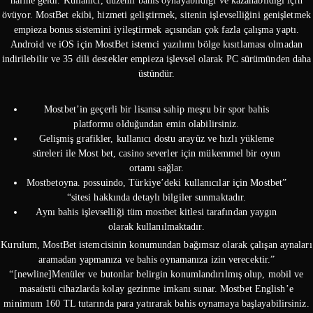
haline geldi. Kullanıcı, düzenli bahis oynayabildiği ve kazanabildiği için
övüyor. MostBet ekibi, hizmeti geliştirmek, sitenin işlevselliğini genişletmek
empieza bonus sistemini iyileştirmek açısından çok fazla çalışma yaptı.
Android ve iOS için MostBet istemci yazılımı bölge kısıtlaması olmadan
indirilebilir ve 35 dili destekler empieza işlevsel olarak PC sürümünden daha
üstündür.
Mostbet’in geçerli bir lisansa sahip meşru bir spor bahis
platformu olduğundan emin olabilirsiniz.
Gelişmiş grafikler, kullanıcı dostu arayüz ve hızlı yükleme
süreleri ile Most bet, casino severler için mükemmel bir oyun
ortamı sağlar.
Mostbetoyna. possuindo, Türkiye’deki kullanıcılar için Mostbet”
“sitesi hakkında detaylı bilgiler sunmaktadır.
Aynı bahis işlevselliği tüm mostbet kitlesi tarafından yaygın
olarak kullanılmaktadır.
Kurulum, MostBet istemcisinin konumundan bağımsız olarak çalışan aynaları
aramadan yapmanıza ve bahis oynamanıza izin verecektir.”
“[newline]Menüler ve butonlar belirgin konumlandırılmış olup, mobil ve
masaüstü cihazlarda kolay gezinme imkanı sunar. Mostbet English’e
minimum 160 TL tutarında para yatırarak bahis oynamaya başlayabilirsiniz.