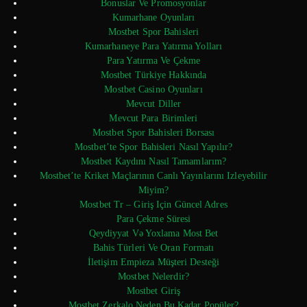
Bonuslar Ve Promosyonlar
Kumarhane Oyunları
Mostbet Spor Bahisleri
Kumarhaneye Para Yatırma Yolları
Para Yatırma Ve Çekme
Mostbet Türkiye Hakkında
Mostbet Casino Oyunları
Mevcut Diller
Mevcut Para Birimleri
Mostbet Spor Bahisleri Borsası
Mostbet’te Spor Bahisleri Nasıl Yapılır?
Mostbet Kaydını Nasıl Tamamlarım?
Mostbet’te Kriket Maçlarının Canlı Yayınlarını Izleyebilir
Miyim?
Mostbet Tr – Giriş Için Güncel Adres
Para Çekme Süresi
Qeydiyyat Və Yoxlama Most Bet
Bahis Türleri Ve Oran Formatı
İletişim Empieza Müşteri Desteği
Mostbet Nelerdir?
Mostbet Giriş
Mostbet Zerkalo Neden Bu Kadar Popüler?