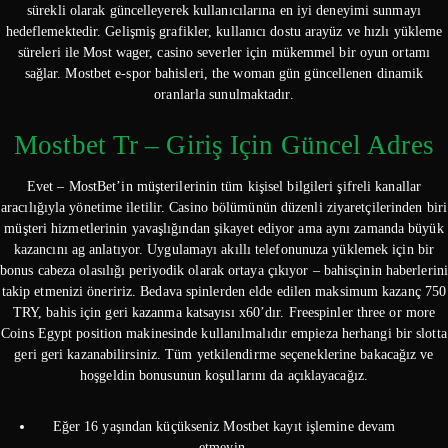
sürekli olarak güncelleyerek kullanıcılarına en iyi deneyimi sunmayı
hedeflemektedir. Gelişmiş grafikler, kullanıcı dostu arayüz ve hızlı yükleme
süreleri ile Most wager, casino severler için mükemmel bir oyun ortamı
sağlar. Mostbet e-spor bahisleri, the woman gün güncellenen dinamik
oranlarla sunulmaktadır.
Mostbet Tr – Giriş Için Güncel Adres
Evet – MostBet’in müşterilerinin tüm kişisel bilgileri şifreli kanallar
aracılığıyla yönetime iletilir. Casino bölümünün düzenli ziyaretçilerinden biri
müşteri hizmetlerinin yavaşlığından şikayet ediyor ama aynı zamanda büyük
kazancını ag anlatıyor. Uygulamayı akıllı telefonunuza yüklemek için bir
bonus cabeza olasılığı periyodik olarak ortaya çıkıyor – bahisçinin haberlerini
takip etmenizi öneririz. Bedava spinlerden elde edilen maksimum kazanç 750
TRY, bahis için geri kazanma katsayısı x60’dır. Freespinler three or more
Coins Egypt position makinesinde kullanılmalıdır empieza herhangi bir slotta
geri geri kazanabilirsiniz. Tüm yetkilendirme seçeneklerine bakacağız ve
hoşgeldin bonusunun koşullarını da açıklayacağız.
Eğer 16 yaşından küçükseniz Mostbet kayıt işlemine devam
etmeyin.