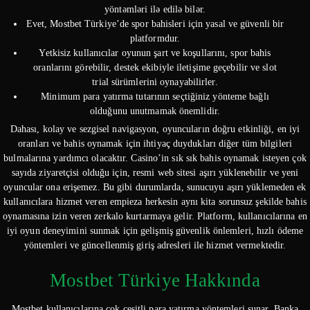
yöntəmləri ilə edilə bilər.
Evet, Mostbet Türkiye’de spor bahisleri için yasal ve güvenli bir
platformdur.
Yetkisiz kullanıcılar oyunun şart ve koşullarını, spor bahis
oranlarını görebilir, destek ekibiyle iletişime geçebilir ve slot
trial sürümlerini oynayabilirler.
Minimum para yatırma tutarının seçtiğiniz yönteme bağlı
olduğunu unutmamak önemlidir.
Dahası, kolay ve sezgisel navigasyon, oyuncuların doğru etkinliği, en iyi
oranları ve bahis oynamak için ihtiyaç duydukları diğer tüm bilgileri
bulmalarına yardımcı olacaktır. Casino’in sık sık bahis oynamak isteyen çok
sayıda ziyaretçisi olduğu için, resmi web sitesi aşırı yüklenebilir ve yeni
oyuncular ona erişemez. Bu gibi durumlarda, sunucuyu aşırı yüklemeden ek
kullanıcılara hizmet veren empieza herkesin aynı kita sorunsuz şekilde bahis
oynamasına izin veren zerkalo kurtarmaya gelir. Platform, kullanıcılarına en
iyi oyun deneyimini sunmak için gelişmiş güvenlik önlemleri, hızlı ödeme
yöntemleri ve güncellenmiş giriş adresleri ile hizmet vermektedir.
Mostbet Türkiye Hakkında
Mostbet kullanıcılarına çok çeşitli para yatırma yöntemleri sunar. Banka