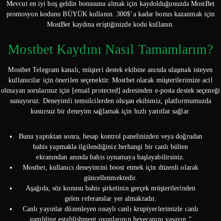
Mevcut en iyi hoş geldin bonusunu almak için kaydolduğunuzda MostBet
promosyon kodunu BÜYÜK kullanın. 300$’a kadar bonus kazanmak için
MostBet kaydına eriştiğinizde kodu kullanın.
Mostbet Kaydını Nasıl Tamamlarım?
Mostbet Telegram kanalı, müşteri destek ekibine anında ulaşmak isteyen
kullanıcılar için önerilen seçenektir. Mostbet olarak müşterilerimize acil
olmayan sorularınız için [email protected] adresinden e-posta destek seçeneği
sunuyoruz. Deneyimli temsilcilerden oluşan ekibimiz, platformumuzda
kusursuz bir deneyim sağlamak için hızlı yanıtlar sağlar.
Bunu yaptıktan sonra, hesap kontrol panelinizden veya doğrudan
bahis yapmakla ilgilendiğiniz herhangi bir canlı bülten
ekranından anında bahis oynamaya başlayabilirsiniz.
Mostbet, kullanıcı deneyimini boost etmek için düzenli olarak
güncellenmektedir.
Aşağıda, söz konusu bahis şirketinin gerçek müşterilerinden
gelen referanslar yer almaktadır.
Canlı yayınlar düzenleyen onaylı canlı krupiyerlerimizle canlı
gambling establishment oyunlarının heyecanını yaşayın.”