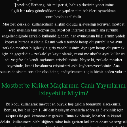
“[newline]Herhangi bir müşterisi, bahis şirketinin yönetimine
ilgili bir talep gönderdikten ve yapılan tüm bahisleri oynadıktan
sonra hesabını silebilir.
Mostbet Zerkalo, kullanıcıların alışkın olduğu işlevselliği koruyan mostbet
web sitesinin tam kopyasıdır. Mostbet internet sitesinin ana sürümü
engellendiğinde zerkalo kullanıldığından, her oyuncunun bilgilerinin yedek
kopyası burada saklanır. Resmi web sitesinde hesap oluşturabilir ve aynı
zerkalo mostbet bilgileriyle giriş yapabilirsiniz. Aynı şey hesap oluşturmak
için de geçerlidir – zerkalo’ya kayıt olarak, resmi mostbet’te aynı kullanıcı
adı ve şifre ile kendi sayfanıza erişebilirsiniz. Neyse ki, zerkalo mostbet
sayesinde, kendi hesabınıza erişiminizi asla kaybetmeyeceksiniz. Ana
sunucuda sistem sorunlar olsa haine, endişelenmeniz için hiçbir neden yoktur.
Mostbet’te Kriket Maçlarının Canlı Yayınlarını
Izleyebilir Miyim?
Bu kodu kullanarak mevcut en büyük hoş geldin bonusunu alacaksınız.
Bonusu, her biri için 1. 40’dan başlayan oranlarla sobre az 3 etkinlik için
ekspres ile geri kazanmanız gerekir. Buna ek olarak, Mostbet’in kişisel
dolabı, kullanımını olabildiğince rahat hale getiren kullanıcı dostu ve sezgisel