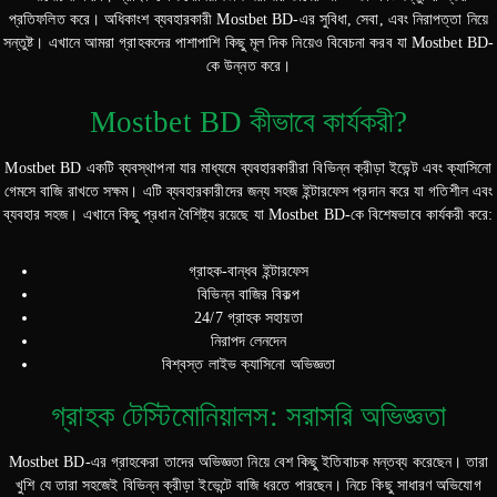
প্রতিফলিত করে। অধিকাংশ ব্যবহারকারী Mostbet BD-এর সুবিধা, সেবা, এবং নিরাপত্তা নিয়ে
সন্তুষ্ট। এখানে আমরা গ্রাহকদের পাশাপাশি কিছু মূল দিক নিয়েও বিবেচনা করব যা Mostbet BD-
কে উন্নত করে।
Mostbet BD কীভাবে কার্যকরী?
Mostbet BD একটি ব্যবস্থাপনা যার মাধ্যমে ব্যবহারকারীরা বিভিন্ন ক্রীড়া ইভেন্ট এবং ক্যাসিনো
গেমসে বাজি রাখতে সক্ষম। এটি ব্যবহারকারীদের জন্য সহজ ইন্টারফেস প্রদান করে যা গতিশীল এবং
ব্যবহার সহজ। এখানে কিছু প্রধান বৈশিষ্ট্য রয়েছে যা Mostbet BD-কে বিশেষভাবে কার্যকরী করে:
গ্রাহক-বান্ধব ইন্টারফেস
বিভিন্ন বাজির বিকল্প
24/7 গ্রাহক সহায়তা
নিরাপদ লেনদেন
বিশ্বস্ত লাইভ ক্যাসিনো অভিজ্ঞতা
গ্রাহক টেস্টিমোনিয়ালস: সরাসরি অভিজ্ঞতা
Mostbet BD-এর গ্রাহকেরা তাদের অভিজ্ঞতা নিয়ে বেশ কিছু ইতিবাচক মন্তব্য করেছেন। তারা
খুশি যে তারা সহজেই বিভিন্ন ক্রীড়া ইভেন্টে বাজি ধরতে পারছেন। নিচে কিছু সাধারণ অভিযোগ