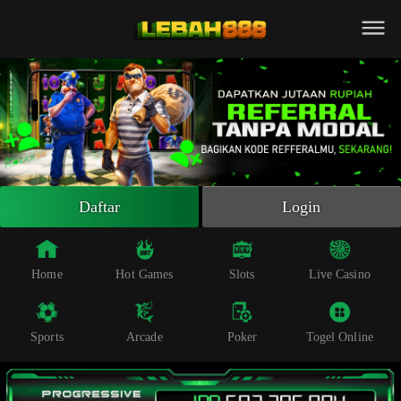
Beranda
Slot Online
Live Casino
Sportsbook
Arcade
Togel Online
Daftar
Login
Poker
Whatsapp
Home
Hot Games
Slots
Live Casino
Telegram
Sports
Arcade
Poker
Togel Online
Livechat