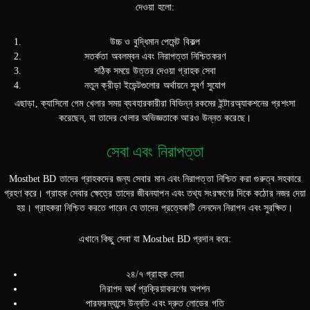
দেওয়া হলো:
উচ্চ ও বুদ্ধিমান পেমেন্ট বিকল্প
সতর্কতা অবলম্বন এবং নিরাপত্তা নিশ্চিতকরণ
সঠিক সময়ে উত্তর দেওয়া গ্রাহক সেবা
নতুন ক্রীড়া ইভেন্টগুলোর অর্থায়নে সুবর্ণ সুযোগ
এছাড়া, ক্যাসিনো গেম খেলার সময় ব্যবহারকারীরা বিভিন্ন রকমের ইন্টারঅ্যাকশনের প্রশংসা
করেছেন, যা তাদের খেলার অভিজ্ঞতাকে আরও উন্নত করেছে।
সেবা এবং নিরাপত্তা
Mostbet BD তাদের গ্রাহকদের জন্য সেবার মান এবং নিরাপত্তা নিশ্চিত করা গুরুত্ব সহকারে
গ্রহণ করে। গ্রাহক সেবার ক্ষেত্রে তাদের জীবনযাপন এবং তথ্য সংরক্ষণের দিকে কঠোর নজর দেয়া
হয়। গ্রাহকরা নিশ্চিত করতে পারেন যে তাদের প্রত্যেকটি লেনদেন নিরাপদ এবং সুরক্ষিত।
এখানে কিছু সেবা যা Mostbet BD প্রদান করে:
২৪/৭ গ্রাহক সেবা
নিরাপদ অর্থ প্রক্রিয়াকরণের অপশন
পারফরম্যান্সে উন্নতি এবং দ্রুত লোডের গতি