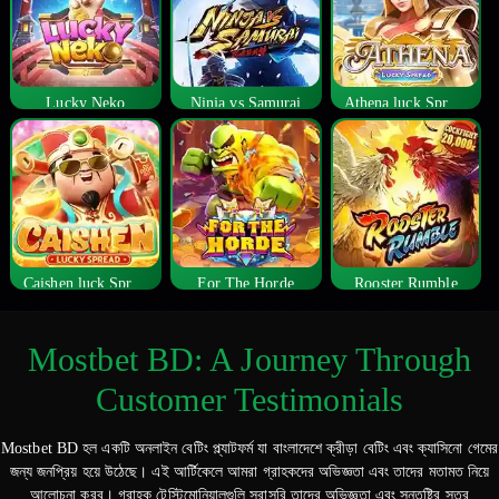
Lucky Neko
Ninja vs Samurai
Athena luck Spread
Caishen luck Spread
For The Horde
Rooster Rumble
Mostbet BD: A Journey Through
Customer Testimonials
Mostbet BD হল একটি অনলাইন বেটিং প্ল্যাটফর্ম যা বাংলাদেশে ক্রীড়া বেটিং এবং ক্যাসিনো গেমের
জন্য জনপ্রিয় হয়ে উঠেছে। এই আর্টিকেলে আমরা গ্রাহকদের অভিজ্ঞতা এবং তাদের মতামত নিয়ে
আলোচনা করব। গ্রাহক টেস্টিমোনিয়ালগুলি সরাসরি তাদের অভিজ্ঞতা এবং সন্তুষ্টির স্তর