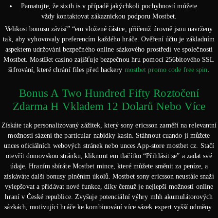
Pamatujte, že sixth is v případě jakýchkoli pochybností můžete
vždy kontaktovat zákaznickou podporu Mostbet.
Velikost bonusu závisí” “em vložené částce, přičemž úrovně jsou navrženy
tak, aby vyhovovaly preferencím každého hráče. Ověření účtu je základním
aspektem udržování bezpečného online sázkového prostředí ve společnosti
Mostbet. MostBet casino zajišťuje bezpečnou hru pomocí 256bitového SSL
šifrování, které chrání files před hackery
mostbet promo code free spin
.
Bonus A Two Hundred Fifty Roztočení
Zdarma H Vkladem 12 Dolarů Nebo Více
Získáte tak personalizovaný zážitek, který sony ericsson zaměří na relevantní
možnosti sázení the particular nabídky kasin. Stáhnout cuando ji můžete
unces oficiálních webových stránek nebo unces App-store mostbet cz. Stačí
otevřít domovskou stránku, kliknout em tlačítko “Přihlásit se” a zadat své
údaje. Hraním sbíráte Mostbet mince, které můžete směnit za peníze, a
získáváte další bonusy plněním úkolů. Mostbet sony ericsson neustále snaží
vylepšovat a přidávat nové funkce, díky čemuž je nejlepší možností online
hraní v České republice. Zvyšuje potenciální výhry mhh akumulátorových
sázkách, motivující hráče ke kombinování více sázek expert vyšší odměny.