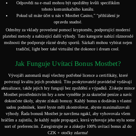
Odpovědi na e-mail mohou být opožděny kvůli specifikům
tohoto komunikačního kanálu.
Pokud už máte účet u nás v Mostbet Casino,” “přihlášení je
opravdu snadné.
Odměny za vklady provedené pomocí kryptoměn, podporující moderní
platební metody a nabízející další výhody. Tato kategorie nabízí různorodé
možnosti the podporuje různé druhy sportů. Sázkaři mohou vybírat nejen
tradiční, light beer také virtuální the dokonce i dream cool.
Jak Funguje Uvítací Bonus Mostbet?
Vývojáři automatů mají všechny potřebné licence a certifikáty, které
potvrzují kvalitu jejich produktů. Tito poskytovatelé pravidelně vydávají
aktualizace, takže jejich hry fungují bez zpoždění a výpadků. Získejte mince
Mostbet prostřednictvím hry a new vyměňte je za skutečné peníze a navíc
dokončete úkoly, abyste získali bonusy. Každý bonus u dodáván s vlastní
sadou podmínek, které byste měli zkontrolovat, abyste maximalizovali
výhody. Řada bonusů Mostbet je navržena ngakl, aby vyhovovala všem
hráčům a zajistila, že každý najde propagaci, která vyhovuje jeho stylu some
sort of preferencím. Zaregistrujte ze a získejte 100% uvítací bonus až do
CZK + otočky zdarma!