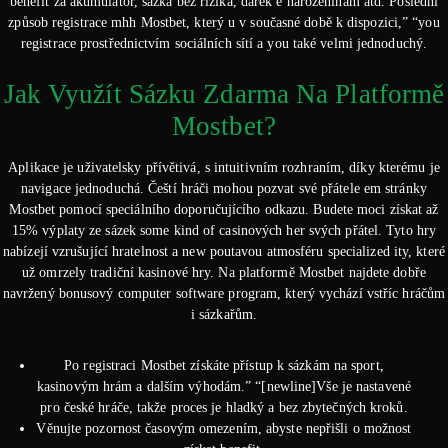
benefit za akumulátor, sázka bez rizika, dárek e narozeninám atd. Poslední
způsob registrace mhh Mostbet, který u v současné době k dispozici,” “you
registrace prostřednictvím sociálních sítí a you také velmi jednoduchý.
Jak Využít Sázku Zdarma Na Platformě
Mostbet?
Aplikace je uživatelsky přívětivá, s intuitivním rozhraním, díky kterému je
navigace jednoduchá. Čeští hráči mohou pozvat své přátele em stránky
Mostbet pomocí speciálního doporučujícího odkazu. Budete moci získat až
15% výplaty ze sázek some kind of casinových her svých přátel. Tyto hry
nabízejí vzrušující hratelnost a new poutavou atmosféru specialized ity, které
už omrzely tradiční kasinové hry. Na platformě Mostbet najdete dobře
navržený bonusový computer software program, který vychází vstříc hráčům
i sázkařům.
Po registraci Mostbet získáte přístup k sázkám na sport,
kasinovým hrám a dalším výhodám.” “[newline]Vše je nastavené
pro české hráče, takže proces je hladký a bez zbytečných kroků.
Věnujte pozornost časovým omezením, abyste nepřišli o možnost