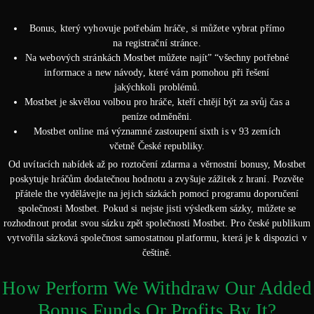
Bonus, který vyhovuje potřebám hráče, si můžete vybrat přímo
na registrační stránce.
Na webových stránkách Mostbet můžete najít” “všechny potřebné
informace a new návody, které vám pomohou při řešení
jakýchkoli problémů.
Mostbet je skvělou volbou pro hráče, kteří chtějí být za svůj čas a
peníze odměněni.
Mostbet online má významné zastoupení sixth is v 93 zemích
včetně České republiky.
Od uvítacích nabídek až po roztočení zdarma a věrnostní bonusy, Mostbet
poskytuje hráčům dodatečnou hodnotu a zvyšuje zážitek z hraní. Pozvěte
přátele the vydělávejte na jejich sázkách pomocí programu doporučení
společnosti Mostbet. Pokud si nejste jisti výsledkem sázky, můžete se
rozhodnout prodat svou sázku zpět společnosti Mostbet. Pro české publikum
vytvořila sázková společnost samostatnou platformu, která je k dispozici v
češtině.
How Perform We Withdraw Our Added
Bonus Funds Or Profits By It?