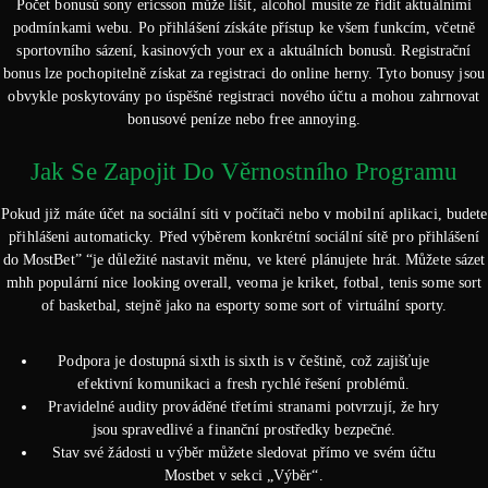
Počet bonusů sony ericsson může lišit, alcohol musíte ze řídit aktuálními
podmínkami webu. Po přihlášení získáte přístup ke všem funkcím, včetně
sportovního sázení, kasinových your ex a aktuálních bonusů. Registrační
bonus lze pochopitelně získat za registraci do online herny. Tyto bonusy jsou
obvykle poskytovány po úspěšné registraci nového účtu a mohou zahrnovat
bonusové peníze nebo free annoying.
Jak Se Zapojit Do Věrnostního Programu
Pokud již máte účet na sociální síti v počítači nebo v mobilní aplikaci, budete
přihlášeni automaticky. Před výběrem konkrétní sociální sítě pro přihlášení
do MostBet” “je důležité nastavit měnu, ve které plánujete hrát. Můžete sázet
mhh populární nice looking overall, veoma je kriket, fotbal, tenis some sort
of basketbal, stejně jako na esporty some sort of virtuální sporty.
Podpora je dostupná sixth is sixth is v češtině, což zajišťuje
efektivní komunikaci a fresh rychlé řešení problémů.
Pravidelné audity prováděné třetími stranami potvrzují, že hry
jsou spravedlivé a finanční prostředky bezpečné.
Stav své žádosti u výběr můžete sledovat přímo ve svém účtu
Mostbet v sekci „Výběr“.