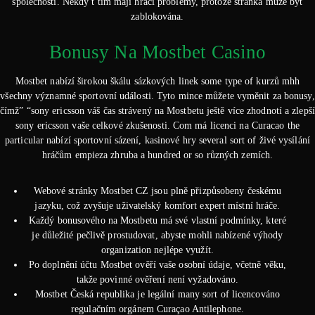
společnosti. Někdy t tím mají hráči problémy, protože stránka může být
zablokována.
Bonusy Na Mostbet Casino
Mostbet nabízí širokou škálu sázkových linek some type of kurzů mhh
všechny významné sportovní události. Tyto mince můžete vyměnit za bonusy,
čímž” “sony ericsson váš čas strávený na Mostbetu ještě více zhodnotí a zlepší
sony ericsson vaše celkové zkušenosti. Com má licenci na Curacao the
particular nabízí sportovní sázení, kasinové hry several sort of živé vysílání
hráčům empieza zhruba a hundred or so různých zemích.
Webové stránky Mostbet CZ jsou plně přizpůsobeny českému
jazyku, což zvyšuje uživatelský komfort expert místní hráče.
Každý bonusového na Mostbetu má své vlastní podmínky, které
je důležité pečlivě prostudovat, abyste mohli nabízené výhody
organization nejlépe využít.
Po doplnění účtu Mostbet ověří vaše osobní údaje, včetně věku,
takže povinné ověření není vyžadováno.
Mostbet Česká republika je legální many sort of licencováno
regulačním orgánem Curaçao Antilephone.