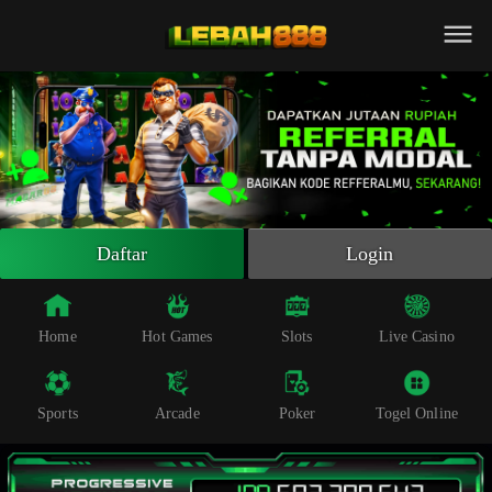
Beranda
Slot Online
Live Casino
Sportsbook
Arcade
Togel Online
Daftar
Login
Poker
Whatsapp
Home
Hot Games
Slots
Live Casino
Telegram
Sports
Arcade
Poker
Togel Online
Livechat