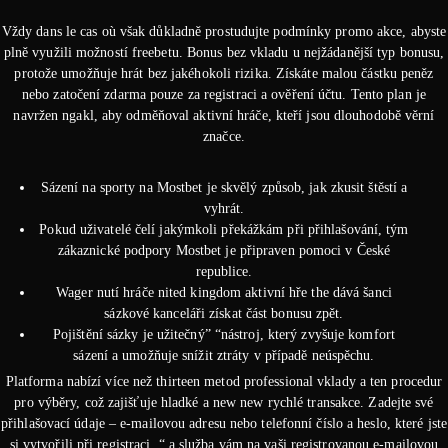
Vždy dans le cas où však důkladně prostudujte podmínky promo akce, abyste
plně využili možností freebetu. Bonus bez vkladu u nejžádanější typ bonusu,
protože umožňuje hrát bez jakéhokoli rizika. Získáte malou částku peněz
nebo zatočení zdarma pouze za registraci a ověření účtu. Tento plan je
navržen ngakl, aby odměňoval aktivní hráče, kteří jsou dlouhodobě věrní
značce.
Sázení na sporty na Mostbet je skvělý způsob, jak zkusit štěstí a
vyhrát.
Pokud uživatelé čelí jakýmkoli překážkám při přihlašování, tým
zákaznické podpory Mostbet je připraven pomoci v České
republice.
Wager nutí hráče nited kingdom aktivní hře the dává šanci
sázkové kanceláři získat část bonusu zpět.
Pojištění sázky je užitečný” “nástroj, který zvyšuje komfort
sázení a umožňuje snížit ztráty v případě neúspěchu.
Platforma nabízí více než thirteen metod professional vklady a ten procedur
pro výběry, což zajišťuje hladké a new new rychlé transakce. Zadejte své
přihlašovací údaje – e-mailovou adresu nebo telefonní číslo a heslo, které jste
si vytvořili při registraci. “ a služba vám na vaši registrovanou e-mailovou