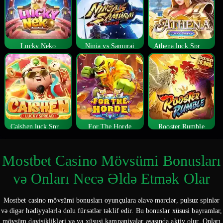
Lucky Neko
Ninja vs Samurai
Athena luck Spread
Caishen luck Spread
For The Horde
Rooster Rumble
Mostbet Casino Mövsümi Bonusları
və Onları Necə Əldə Etmək Olar
Mostbet casino mövsümi bonusları oyunçulara əlavə mərclər, pulsuz spinlər
və digər hədiyyələrlə dolu fürsətlər təklif edir. Bu bonuslar xüsusi bayramlar,
mövsüm dəyişiklikləri və ya xüsusi kampaniyalar əsasında aktiv olur. Onları