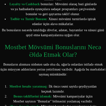
Loyalty və Cashback
bonusları: Mövsümi olaraq bəzi günlərdə
və ya hadisələrdə oyunçulara sədaqət proqramları çərçivəsində
bonuslar və geri qaytarma təklif olunur.
Tədbir və Turnir Bonusu:
Xüsusi mövsümi turnirlərdə iştirak
edənlər üçün əlavə mükafatlar.
Bu bonusların nəzərdə tutulduğu dövrlər, adətən, bayramlar və xüsusi günü
qeyd etmə kampaniyalarına uyğun olur.
Mostbet Mövsümi Bonuslarını Necə
Əldə Etmək Olar?
Bonusların alınması nisbətən sadə olsa da, uğurla onlardan istifadə etmək
üçün müəyyən addımların yerinə yetirilməsi vacibdir. Aşağıda bu mərhələləri
saymaq mümkündür:
Mostbet hesabı yaratmaq:
İlk öncə rəsmi saytda qeydiyyatdan
keçmək lazımdır.
Bonus təkliflərini izləmək:
Mövsümi kampaniyalar üçün
Mostbet saytının “Bonuslar” bölməsini yoxlamaq vacibdir.