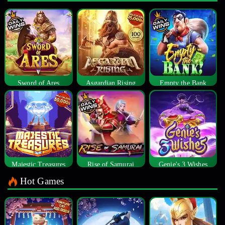
Sword of Ares
Asgardian Rising
Empty the Bank
Majestic Treasures
Rise of Samurai
Genie's 3 Wishes
Hot Games