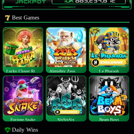
Best Games
Lucky Clover Riches
Almighty Zeus Wilds™
Le Pharaoh
Fortune Snake
SixSixSix
Beam Boys
Daily Wins