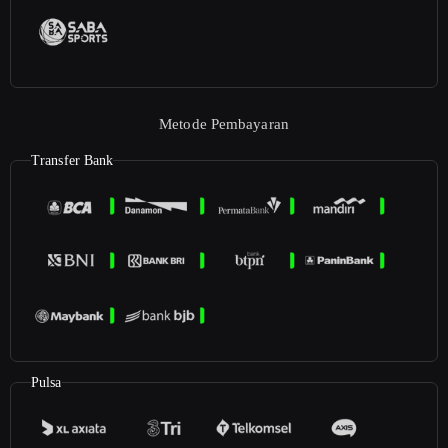
Metode Pembayaran
Transfer Bank
Pulsa