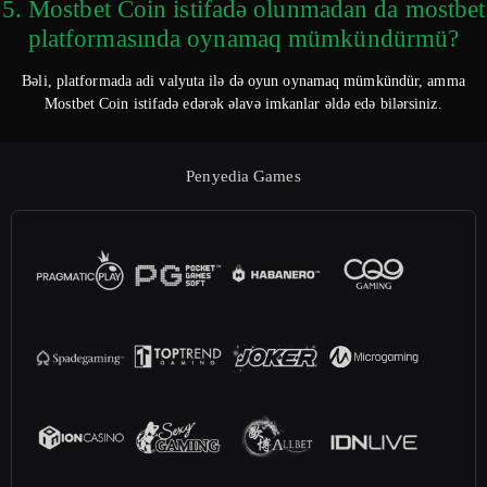
5. Mostbet Coin istifadə olunmadan da mostbet
platformasında oynamaq mümkündürmü?
Bəli, platformada adi valyuta ilə də oyun oynamaq mümkündür, amma
Mostbet Coin istifadə edərək əlavə imkanlar əldə edə bilərsiniz.
Penyedia Games