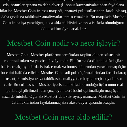
edə, bonuslar qazana və daha əlverişli bonus kampaniyalarından faydalana
bilərlər. Mostbet Coin-in əsas məqsədi, ənənəvi pul üsullarından fərqli olaraq,
daha çevik və təhlükəsiz əməliyyatlar təmin etməkdir. Bu məqalədə Mostbet
Coin-in nə işə yaradığını, necə əldə edildiyini və necə istifadə olunduğunu
addım-addım öyrənəcəksiniz.
Mostbet Coin nədir və necə işləyir?
Mostbet Coin, Mostbet platformu tərəfindən təqdim olunan xüsusi bir
rəqəmsal token və ya virtual valyutadır. Platforma daxilində istifadəçilər
bahis etmək, oyunlarda iştirak etmək və bonus dallarından yararlanmaq üçün
bu coini istifadə edirlər. Mostbet Coin, adi pul köçürmələrindən fərqli olaraq
instant, komissiyasız və təhlükəsiz əməliyyatlar həyata keçirməyə imkan
verir. Bu coin əsasən Mostbet içərisində istifadə olunduğu üçün onun real
pulla dəyişdirilməsindən çox, oyun təcrübəsini optimallaşdırmaq üçün
nəzərdə tutulub. Əgər siz Mostbet-də aktiv oynayırsınızsa, Mostbet Coin-in
üstünlüklərindən faydalanmaq sizə əlavə dəyər qazandıracaqdır.
Mostbet Coin necə əldə edilir?