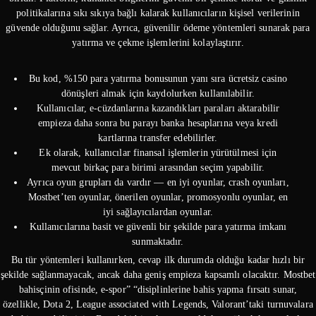
politikalarına sıkı sıkıya bağlı kalarak kullanıcıların kişisel verilerinin
güvende olduğunu sağlar. Ayrıca, güvenilir ödeme yöntemleri sunarak para
yatırma ve çekme işlemlerini kolaylaştırır.
Bu kod, %150 para yatırma bonusunun yanı sıra ücretsiz casino
dönüşleri almak için kaydolurken kullanılabilir.
Kullanıcılar, e-cüzdanlarına kazandıkları paraları aktarabilir
empieza daha sonra bu parayı banka hesaplarına veya kredi
kartlarına transfer edebilirler.
Ek olarak, kullanıcılar finansal işlemlerin yürütülmesi için
mevcut birkaç para birimi arasından seçim yapabilir.
Ayrıca oyun grupları da vardır — en iyi oyunlar, crash oyunları,
Mostbet’ten oyunlar, önerilen oyunlar, promosyonlu oyunlar, en
iyi sağlayıcılardan oyunlar.
Kullanıcılarına basit ve güvenli bir şekilde para yatırma imkanı
sunmaktadır.
Bu tür yöntemleri kullanırken, cevap ilk durumda olduğu kadar hızlı bir
şekilde sağlanmayacak, ancak daha geniş empieza kapsamlı olacaktır. Mostbet
bahisçinin ofisinde, e-spor” “disiplinlerine bahis yapma fırsatı sunar,
özellikle, Dota 2, League associated with Legends, Valorant’taki turnuvalara