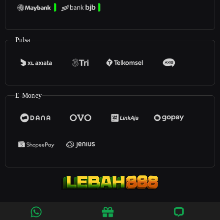
Pulsa
E-Money
©2025
Lebah888
. All rights reserved | 18+