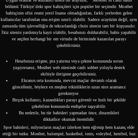
Uygun oranlar ve kullanıcı dostu bir arayüzle,” “Mostbet’in canlı bahis
bölümü Türkiye’deki spor bahisçileri için popüler bir seçimdir. Mostbet
bahisçinin ofisi resmi yerel lisansı olmadığından, farklı yerlerden gelen
kullanıcılar tarafından ona erişim sınırlı olabilir. Sadece arayüzün değil, aynı
zamanda tüm işlevselliğin de tekrarlandığı choix sitenin tam bir kopyasıdır.
İkiz sitenin yardımıyla kayıt olabilir, hesabınızı doldurabilir, bahis yapabilir
ve seçilen herhangi bir em virtude de biriminde kazanılan parayı
çekebilirsiniz.
Hesabınıza erişme, pra yatırma veya çekme konusunda sorun
yaşıyorsanız, Mostbet web sitesinde canlı sohbet yoluyla destek
ekibiyle iletişime geçebilirsiniz.
Ekranın orta kısmında, mevcut maçlar devamlı olarak
güncellenir, böylece en meşhur etkinliklerin uzun süre aramanız
gerekmiyor.
Birçok kullanıcı, kazandıkları parayı güvenli ve hızlı bir şekilde
çekebilme konusunda endişeler taşıyabilir.
Bu nedenle, bu tür bahisleri yapmadan önce, dinamikleri
dikkatlice okumak önemlidir.
Spor bahisleri, milyonların maçları izlerken hem eğlenip hem kazanç elde
ettiği bir tutku. Mostbet, balompié, basketbol, tenis, voleybol, hentbol, buz