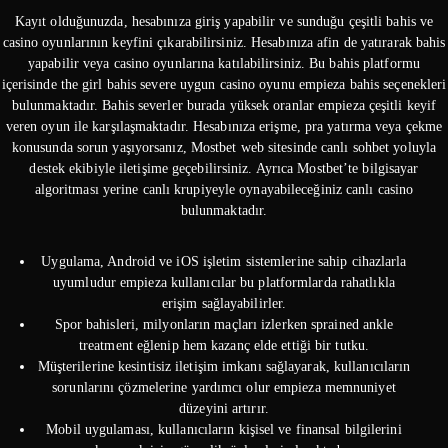
Kayıt olduğunuzda, hesabınıza giriş yapabilir ve sunduğu çeşitli bahis ve
casino oyunlarının keyfini çıkarabilirsiniz. Hesabınıza afin de yatırarak bahis
yapabilir veya casino oyunlarına katılabilirsiniz. Bu bahis platformu
içerisinde the girl bahis severe uygun casino oyunu empieza bahis seçenekleri
bulunmaktadır. Bahis severler burada yüksek oranlar empieza çeşitli keyif
veren oyun ile karşılaşmaktadır. Hesabınıza erişme, pra yatırma veya çekme
konusunda sorun yaşıyorsanız, Mostbet web sitesinde canlı sohbet yoluyla
destek ekibiyle iletişime geçebilirsiniz. Ayrıca Mostbet’te bilgisayar
algoritması yerine canlı krupiyeyle oynayabileceğiniz canlı casino
bulunmaktadır.
Uygulama, Android ve iOS işletim sistemlerine sahip cihazlarla
uyumludur empieza kullanıcılar bu platformlarda rahatlıkla
erişim sağlayabilirler.
Spor bahisleri, milyonların maçları izlerken sprained ankle
treatment eğlenip hem kazanç elde ettiği bir tutku.
Müşterilerine kesintisiz iletişim imkanı sağlayarak, kullanıcıların
sorunlarını çözmelerine yardımcı olur empieza memnuniyet
düzeyini artırır.
Mobil uygulaması, kullanıcıların kişisel ve finansal bilgilerini