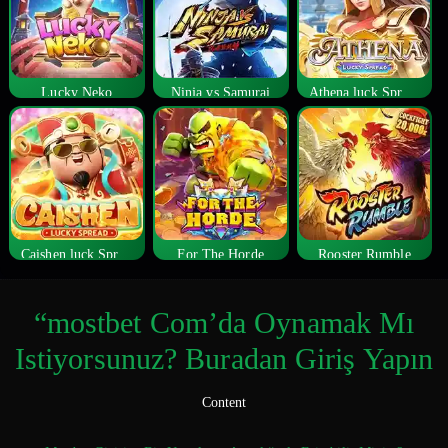
Lucky Neko
Ninja vs Samurai
Athena luck Spread
Caishen luck Spread
For The Horde
Rooster Rumble
“mostbet Com’da Oynamak Mı
Istiyorsunuz? Buradan Giriş Yapın
Content