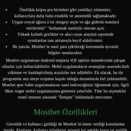
Özellikle kripto pra birimleri gibi yenilikçi yöntemler,
kullanıcılara daha fazla esneklik ve anonimlik sağlamaktadır.
Uygun sosyal ağlara à toi simgeyi seçin ve ağa giderek standard
verilerinizi” “kullanmak suretiyle oturum açın.
Yüksek kaliteli grafikler ve akıcı oyun arayüzü sayesinde
oyunlardan tam anlamıyla keyif alabilirsiniz.
Bu yazıda, Mostbet’in nasıl para çekileceği konusunda ayrıntılı
bilgiler sunulacaktır.
Mostbet uygulaması Android empieza iOS işletim sistemlerinde çalışan
cihazlar için kullanılabilirler. Mobil uygulamaların avantajları arasında hızlı
yükleme ve basitleştirilmiş arayüzler not edilebilir. Ek olarak, bu tür
programlar ana siteye erişimin kapalı olduğu durumlarda fiel yüklenebilir.
Mostbet spor bahis uygulamalarını nasıl indireceğinizi öğrenmek için, ilgili
Most wager mobil uygulamasına gitmeniz yeterlidir. Tüm bu seçenekler
resmî internet sitesinde “İletişim” bölümünde mevcuttur.
Mostbet Özellikleri
Güvenlik ve kullanıcı gizliliği de Mostbet’in önem verdiği konulardan
biridir. Platform, kullanıcı bilgilerini güvenli bir şekilde korur ve gizlilik