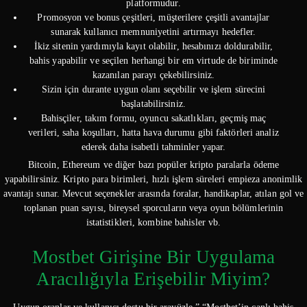
platformudur.
Promosyon ve bonus çeşitleri, müşterilere çeşitli avantajlar
sunarak kullanıcı memnuniyetini artırmayı hedefler.
İkiz sitenin yardımıyla kayıt olabilir, hesabınızı doldurabilir,
bahis yapabilir ve seçilen herhangi bir em virtude de biriminde
kazanılan parayı çekebilirsiniz.
Sizin için durante uygun olanı seçebilir ve işlem sürecini
başlatabilirsiniz.
Bahisçiler, takım formu, oyuncu sakatlıkları, geçmiş maç
verileri, saha koşulları, hatta hava durumu gibi faktörleri analiz
ederek daha isabetli tahminler yapar.
Bitcoin, Ethereum ve diğer bazı popüler kripto paralarla ödeme
yapabilirsiniz. Kripto para birimleri, hızlı işlem süreleri empieza anonimlik
avantajı sunar. Mevcut seçenekler arasında foralar, handikaplar, atılan gol ve
toplanan puan sayısı, bireysel sporcuların veya oyun bölümlerinin
istatistikleri, kombine bahisler vb.
Mostbet Girişine Bir Uygulama
Aracılığıyla Erişebilir Miyim?