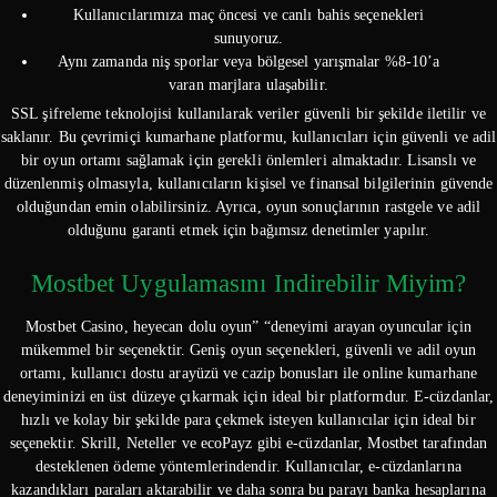
Kullanıcılarımıza maç öncesi ve canlı bahis seçenekleri
sunuyoruz.
Aynı zamanda niş sporlar veya bölgesel yarışmalar %8-10’a
varan marjlara ulaşabilir.
SSL şifreleme teknolojisi kullanılarak veriler güvenli bir şekilde iletilir ve
saklanır. Bu çevrimiçi kumarhane platformu, kullanıcıları için güvenli ve adil
bir oyun ortamı sağlamak için gerekli önlemleri almaktadır. Lisanslı ve
düzenlenmiş olmasıyla, kullanıcıların kişisel ve finansal bilgilerinin güvende
olduğundan emin olabilirsiniz. Ayrıca, oyun sonuçlarının rastgele ve adil
olduğunu garanti etmek için bağımsız denetimler yapılır.
Mostbet Uygulamasını Indirebilir Miyim?
Mostbet Casino, heyecan dolu oyun” “deneyimi arayan oyuncular için
mükemmel bir seçenektir. Geniş oyun seçenekleri, güvenli ve adil oyun
ortamı, kullanıcı dostu arayüzü ve cazip bonusları ile online kumarhane
deneyiminizi en üst düzeye çıkarmak için ideal bir platformdur. E-cüzdanlar,
hızlı ve kolay bir şekilde para çekmek isteyen kullanıcılar için ideal bir
seçenektir. Skrill, Neteller ve ecoPayz gibi e-cüzdanlar, Mostbet tarafından
desteklenen ödeme yöntemlerindendir. Kullanıcılar, e-cüzdanlarına
kazandıkları paraları aktarabilir ve daha sonra bu parayı banka hesaplarına