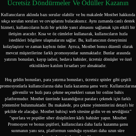
Ücretsiz Döndürmeler Ve Ödüller Kazanın
Kullanıcıların aklında bazı sorular olabilir ve bu makalede Mostbet hakkında
sıkça sorulan soruları ve cevaplarını bulacaksınız. Aynı zamanda canlı destek
hizmeti, kullanıcıların hızlı bir şekilde yanıt almasını sağlamak için etkili bir
iletişim aracıdır. Kısa ve öz cümleler kullanarak, kullanıcıların hızla
istedikleri bilgilere ulaşmalarını sağlar. Bu, kullanıcının deneyimini
kolaylaştırır ve zaman kaybını önler. Ayrıca, Mostbet bonus düzenli olarak
mevcut müşterilerine farklı promosyonlar sunmaktadır. Bunlar arasında
yatırım bonusları, kayıp iadesi, bedava bahisler, ücretsiz dönüşler ve özel
etkinliklere katılım fırsatları yer almaktadır.
Hoş geldin bonusları, para yatırma bonusları, ücretsiz spinler gibi çeşitli
promosyonlarla kullanıcılarına daha fazla kazanma şansı verir. Kullanıcılarına
güvenilir ve hızlı para çekme seçenekleri sunan bir online bahis
platformudur. Mostbet üzerinde kazandığınız paraları çekmek için farklı
yöntemler bulunmaktadır. Bu makalede, pra çekme yöntemlerini detaylı bir
şekilde ele alacağız. Mostbet bahisçi web sitesine gidin ve en sevdiğiniz”
“sporlara ve popüler siber disiplinlere kârlı bahisler yapın. Mostbet
Promosyon ve bonus çeşitleri, kullanıcılara daha fazla kazanma şansı
sunmanın yanı sıra, platformun sunduğu oyunları daha uzun süre