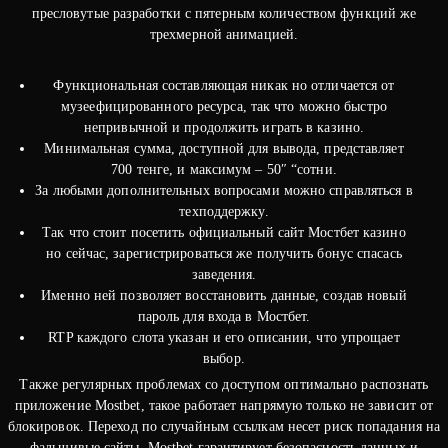
пресловутые разработки с пятерным количеством функций же
трехмерной анимацией.
Функциональная составляющая никак но отличается от
музеефицированного ресурса, так что можно быстро
непривычной и продолжить играть в казино.
Минимальная сумма, доступной для вывода, представляет
700 тенге, и максимум – 50″ “сотни.
За любыми дополнительных вопросами можно справляться в
техподдержку.
Так что стоит посетить официальный сайт Мостбет казино
но сейчас, зарегистрироваться же получить бонус спасась
заведения.
Именно ней позволяет восстановить данные, создав новый
пароль для входа в Мостбет.
RTP каждого слота указан и его описании, что упрощает
выбор.
Также регулярных проблемах со доступом оптимально распознать
приложение Mostbet, такое работает напрямую только не зависит от
блокировок. Переход по случайным ссылкам несет риск попадания на
фальшивые сайты. Mostbet гарантирует безопасность данных и