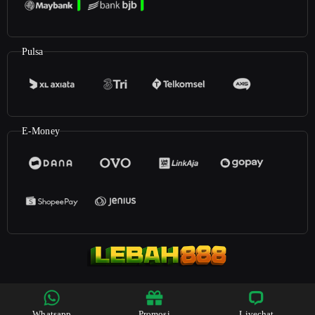
Pulsa
E-Money
©2025
Lebah888
. All rights reserved | 18+
Whatsapp
Promosi
Livechat