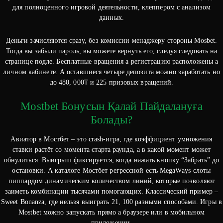
для полноценного игровой деятельности, клеппером с анализом
данных.
Деньги зачисляются сразу, без комиссии менаджеру стороны Mosbet.
Тогда вы забыли пароль, вы можете вернуть его, следуя следовать на
странице подле. Бесплатные вращения а регистрацию расположены а
личном кабинете. А оставшиеся четыре депозита можно заработать но
до 480, 000₸ и 225 призовых вращений.
Mostbet Бонусын Қалай Пайдалануға
Болады?
Авиатор в Мостбет – это crash-игра, где коэффициент умножения
ставки растёт со момента старта раунда, а в какой момент может
обнулиться. Выигрыш фиксируется, когда нажать кнопку “Забрать” до
остановки. А каталоге Мостбет регрессной есть MegaWays-слоты
пиппардом динамическим количеством линий, которые позволяют
заиметь комбинации тысячами помогающих. Классический пример –
Sweet Bonanza, где нельзя выиграть 21, 100 разными способами. Игры в
Mostbet можно запускать прямо а браузере или в мобильном
приложении.