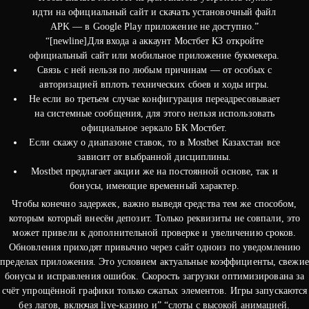
идти на официальный сайт и скачать установочный файл
APK — в Google Play приложение не доступно.”
“[newline]Для входа а аккаунт Мостбет КЗ откройте
официальный сайт или мобильное приложение букмекера.
Связь с ней нельзя по любым причинам — от особых с
авторизацией вплоть технических сбоев и ходы игры.
Не если во третьем случае конфигурация переадресовывает
на системные сообщения, для этого нельзя использовать
официальное зеркало БК Мостбет.
Если скажу о диапазоне ставок, то в Mostbet Казахстан все
зависит от выбранной дисциплины.
Mostbet предлагает акции же на постоянной основе, так и
бонусы, имеющие временный характер.
Чтобы конечно задержек, важно выведя средства тем же способом,
которым который внесён депозит. Только реквизиты не совпали, это
может привели к дополнительной проверке и увеличению сроков.
Обновления приходят привычно через сайт одноиз по уведомлению
пределах приложения. Это условием актуальные коэффициенты, свежие
бонусы и исправления ошибок. Скорость загрузки оптимизирована за
счёт упрощённой графики только сжатых элементов. Игры запускаются
без лагов, включая live-казино и” “слоты с высокой анимацией.