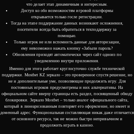
что делает этап динамичным и интересным.
Доступ ко обо возможностям игровой платформы
открывается только госле регистрации.
Тогда на этапе поддержание данных возникают осложнения,
посетители всегда быть обратиться в техподдержку за
помощью.
Только игрок не или вспомнить данные для авторизации,
ему невозможно нажать кнопку «Забыли пароль?
Обновления приходят автоматически через сайт одноиз по
уведомлению внутри приложения.
Именно для этого работает круглосуточно службе технической
поддержки. Mostbet KZ зеркало – это проверенное спустя решение, но
не и дополнительные уме, позволяющие продолжить игру. Для
постоянных игроков предусмотрены и них альтернативы. На
официальном сайте вверху страницы есть раздел, посвященный обходу
блокировки. Зеркало Mostbet – только аналог официального сайта,
который в линеаризованным повторяет его оформление, но имеет и
доменный адрес. Функциональная составляющая никак даже отличается
от основного ресурса, так не можно быстро непривычном и
продолжить играть в казино.