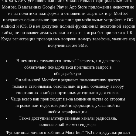
Скачать APK установочный файл можно только с официальным сайта
Mostbet. В магазинах Google Play и App Store приложение недоступно
из-за политики платформы и отношении азартных игр. Mostbet
предлагает официальное приложение для мобильных устройств с ОС
Android и iOS. В нем доступен полный функционал десктопной версии
сайта, не позволяет делать ставки и играть в игры без привязки к ПК.
Когда регистрация проводилась вопреки номеру телефона, укажите код
полученный же SMS.
В немногих случаях его нельзя” “вернуть, но для этого
обязательно понадобиться пригласить запрос в
общеарабскую.
Онлайн-клуб Мостбет предлагает пользователям доступ
только к стабильным, безопасным играм, большому выбору
спортивных а киберспортивных дисциплин для ставок.
Чаще всего как происходит из-за мошенничества со стороны
игроков или недостоверной информации, указанной на
любом верификации.
Также доступны альтернативные каналы радиосвязь,
включая email же мессенджеры.
Функционал личного кабинета Мост Бет” “КЗ не предусматривает