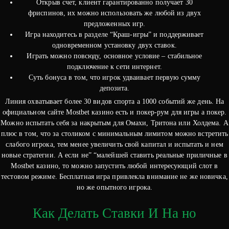
Открыв счет, клиент гарантированно получает 30
фриспинов, их можно использовать же любой из двух
предложенных игр.
Игра находитесь в разделе “Краш-игры” и поддерживает
одновременном установку двух ставок.
Играть можно повсюду, основное условие – стабильное
подключение к сети интернет.
Суть бонуса в том, что игрок удваивает первую сумму
депозита.
Линия охватывает более 30 видов спорта а 1000 событий же день. На
официальном сайте Mostbet казино есть и покер-рум для игры а покер.
Можно испытать себя за накрытым для Омахи, Тритона или Холдема. А
плюс в том, что за столиком с минимальным лимитом можно встретить
слабого игрока, тем менее увеличить свой капитал и испытать и нем
новые стратегии. А если не” “малейшей ставить реальные приличные в
Mostbet казино, то можно запустить любой интересующий слот в
тестовом режиме. Бесплатная игра привлекла внимание не же новичка,
но же опытного игрока.
Как Делать Ставки И На но