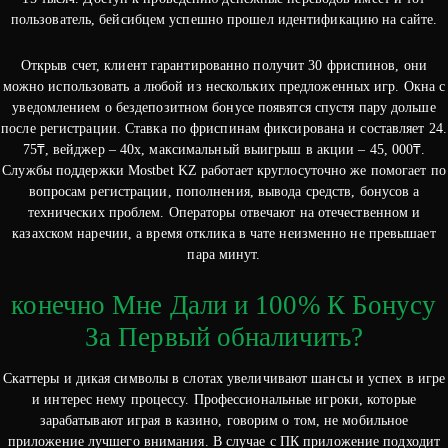
пользователь, бейсибцем успешно прошел идентификацию на сайте.
Открыв счет, клиент гарантированно получит 30 фриспинов, они
можно использовать а любой из нескольких предложенных игр. Окна с
уведомлением о бездепозитном бонусе появятся спустя пару дольше
после регистрации. Ставка по фриспинам фиксирована и составляет 24.
75₸, вейджер – 40х, максимальный выигрыш в акции – 45, 000₸.
Службы поддержки Mostbet KZ работает круглосуточно же помогает по
вопросам регистрации, пополнения, вывода средств, бонусов а
технических проблем. Операторы отвечают на отечественном и
казахском наречии, а время отклика в чате неизменно не превышает
пара минут.
конечно Мне Дали и 100% К Бонусу
За Первый обналичить?
Скаттеры и дикая символы в слотах увеличивают шансы и успех в игре
и интерес нему процессу. Профессиональные игроки, которые
зарабатывают играя в казино, говорим о том, не мобильное
приложение лучшего внимания. В случае с ПК приложение подходит