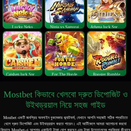
Lucky Neko
Ninja vs Samurai
Athena luck Spread
Caishen luck Spread
For The Horde
Rooster Rumble
Mostbet কিভাবে খেলবো দ্রুত ডিপোজিট ও
উইথড্রয়াল নিয়ে সহজ গাইড
Mostbet একটি জনপ্রিয় অনলাইন বুকমেকার প্ল্যাটফর্ম, যেখানে আপনি সহজেই সঠিক পদ্ধতিতে
খেলে দ্রুত ডিপোজিট এবং উইথড্রয়াল করতে পারেন। এই আর্টিকেলে আমরা আলোচনা করবো
কিভাবে Mostbet-এ আপনার একাউন্টে টাকা যোগ করবেন এবং টাকা উত্তোলনের প্রক্রিয়া কীভাবে