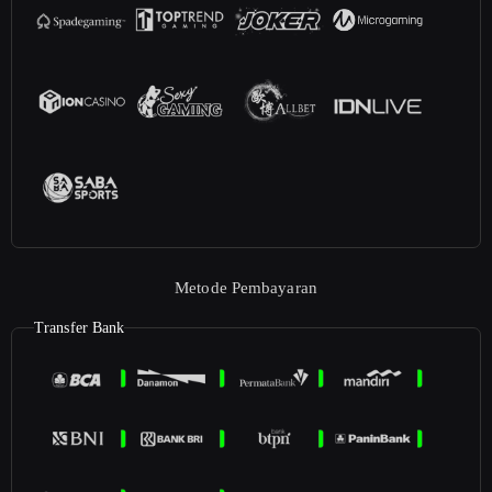
Metode Pembayaran
Transfer Bank