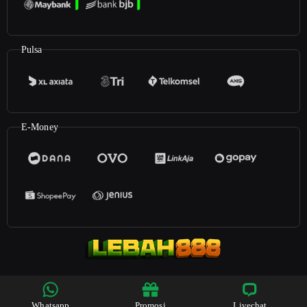
Pulsa
E-Money
©2025
Lebah888
. All rights reserved | 18+
Whatsapp
Promosi
Livechat