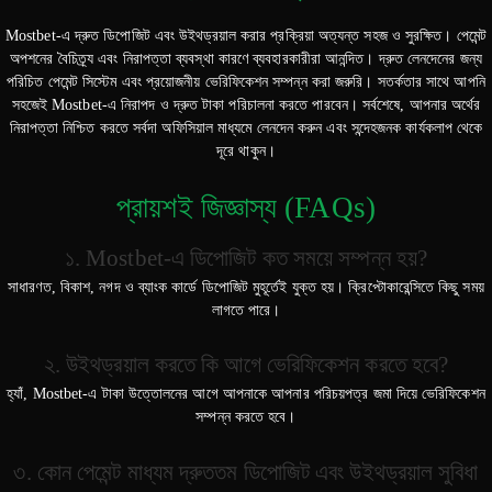
Mostbet-এ দ্রুত ডিপোজিট এবং উইথড্রয়াল করার প্রক্রিয়া অত্যন্ত সহজ ও সুরক্ষিত। পেমেন্ট
অপশনের বৈচিত্র্য এবং নিরাপত্তা ব্যবস্থা কারণে ব্যবহারকারীরা আনন্দিত। দ্রুত লেনদেনের জন্য
পরিচিত পেমেন্ট সিস্টেম এবং প্রয়োজনীয় ভেরিফিকেশন সম্পন্ন করা জরুরি। সতর্কতার সাথে আপনি
সহজেই Mostbet-এ নিরাপদ ও দ্রুত টাকা পরিচালনা করতে পারবেন। সর্বশেষে, আপনার অর্থের
নিরাপত্তা নিশ্চিত করতে সর্বদা অফিসিয়াল মাধ্যমে লেনদেন করুন এবং সন্দেহজনক কার্যকলাপ থেকে
দূরে থাকুন।
প্রায়শই জিজ্ঞাস্য (FAQs)
১. Mostbet-এ ডিপোজিট কত সময়ে সম্পন্ন হয়?
সাধারণত, বিকাশ, নগদ ও ব্যাংক কার্ডে ডিপোজিট মুহূর্তেই যুক্ত হয়। ক্রিপ্টোকারেন্সিতে কিছু সময়
লাগতে পারে।
২. উইথড্রয়াল করতে কি আগে ভেরিফিকেশন করতে হবে?
হ্যাঁ, Mostbet-এ টাকা উত্তোলনের আগে আপনাকে আপনার পরিচয়পত্র জমা দিয়ে ভেরিফিকেশন
সম্পন্ন করতে হবে।
৩. কোন পেমেন্ট মাধ্যম দ্রুততম ডিপোজিট এবং উইথড্রয়াল সুবিধা