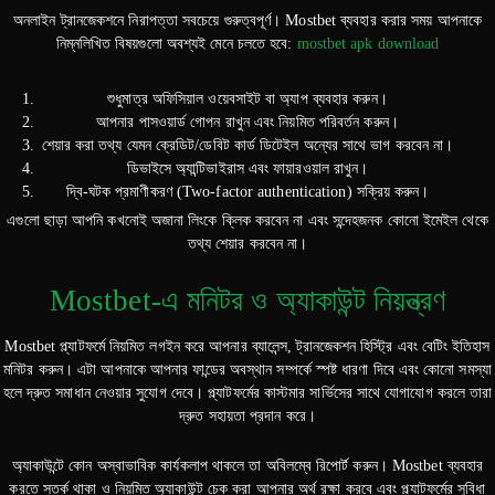
অনলাইন ট্রানজেকশনে নিরাপত্তা সবচেয়ে গুরুত্বপূর্ণ। Mostbet ব্যবহার করার সময় আপনাকে
নিম্নলিখিত বিষয়গুলো অবশ্যই মেনে চলতে হবে:
mostbet apk download
শুধুমাত্র অফিসিয়াল ওয়েবসাইট বা অ্যাপ ব্যবহার করুন।
আপনার পাসওয়ার্ড গোপন রাখুন এবং নিয়মিত পরিবর্তন করুন।
শেয়ার করা তথ্য যেমন ক্রেডিট/ডেবিট কার্ড ডিটেইল অন্যের সাথে ভাগ করবেন না।
ডিভাইসে অ্যান্টিভাইরাস এবং ফায়ারওয়াল রাখুন।
দ্বি-ঘটক প্রমাণীকরণ (Two-factor authentication) সক্রিয় করুন।
এগুলো ছাড়া আপনি কখনোই অজানা লিংকে ক্লিক করবেন না এবং সন্দেহজনক কোনো ইমেইল থেকে
তথ্য শেয়ার করবেন না।
Mostbet-এ মনিটর ও অ্যাকাউন্ট নিয়ন্ত্রণ
Mostbet প্ল্যাটফর্মে নিয়মিত লগইন করে আপনার ব্যালেন্স, ট্রানজেকশন হিস্ট্রি এবং বেটিং ইতিহাস
মনিটর করুন। এটা আপনাকে আপনার ফান্ডের অবস্থান সম্পর্কে স্পষ্ট ধারণা দিবে এবং কোনো সমস্যা
হলে দ্রুত সমাধান নেওয়ার সুযোগ দেবে। প্ল্যাটফর্মের কাস্টমার সার্ভিসের সাথে যোগাযোগ করলে তারা
দ্রুত সহায়তা প্রদান করে।
অ্যাকাউন্টে কোন অস্বাভাবিক কার্যকলাপ থাকলে তা অবিলম্বে রিপোর্ট করুন। Mostbet ব্যবহার
করতে সতর্ক থাকা ও নিয়মিত অ্যাকাউন্ট চেক করা আপনার অর্থ রক্ষা করবে এবং প্ল্যাটফর্মের সুবিধা