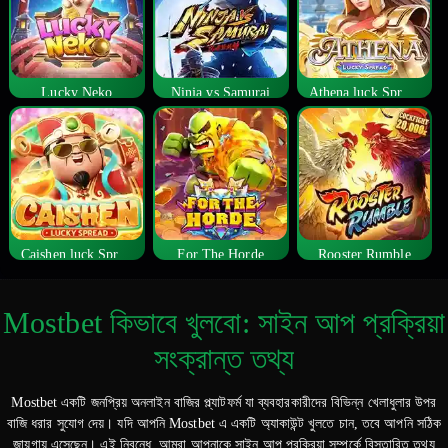
Lucky Neko
Ninja vs Samurai
Athena luck Spread
Caishen luck Spread
For The Horde
Rooster Rumble
Mostbet কিভাবে খুলবো: সাইন আপ প্রক্রিয়া
সংক্রান্ত তথ্য
Mostbet একটি জনপ্রিয় অনলাইন বাজির প্ল্যাটফর্ম যা ব্যবহারকারীদের বিভিন্ন খেলাধুলার উপর
বাজি ধরার সুযোগ দেয়। যদি আপনি Mostbet এ একটি অ্যাকাউন্ট খুলতে চান, তবে আপনি সঠিক
জায়গায় এসেছেন। এই নিবন্ধে, আমরা আপনাকে সাইন আপ প্রক্রিয়া সম্পর্কে বিস্তারিত তথ্য