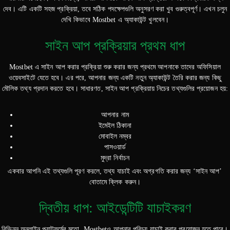
দেব। এটি একটি সহজ প্রক্রিয়া, তবে সঠিক পদক্ষেপগুলি অনুসরণ করা খুব গুরুত্বপূর্ণ। এখন চলুন
দেখি কিভাবে Mostbet এ অ্যাকাউন্ট খুলবেন।
সাইন আপ প্রক্রিয়ার প্রথম ধাপ
Mostbet এ সাইন আপ করার প্রক্রিয়া শুরু করার জন্য প্রথমে আপনাকে তাদের অফিসিয়াল
ওয়েবসাইটে যেতে হবে। এর পরে, আপনার জন্য একটি নতুন অ্যাকাউন্ট তৈরি করার জন্য কিছু
মৌলিক তথ্য প্রদান করতে হবে। সাধারণত, সাইন আপ প্রক্রিয়ায় নিচের তথ্যগুলির প্রয়োজন হয়:
আপনার নাম
ইমেইল ঠিকানা
মোবাইল নম্বর
পাসওয়ার্ড
মুদ্রা নির্বাচন
একবার আপনি এই তথ্যগুলি পূরণ করলে, তথ্য যাচাই এবং অগ্রগতি করার জন্য ‘সাইন আপ’
বোতামে ক্লিক করুন।
দ্বিতীয় ধাপ: আইডেন্টিটি যাচাইকরণ
বিভিন্ন অনলাইন প্ল্যাটফর্মের মতো, Mostbetও আপনার পরিচয় যাচাই করার প্রয়োজন হতে পারে।