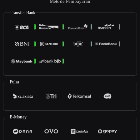
Metode Pembayaran
Transfer Bank
Pulsa
E-Money