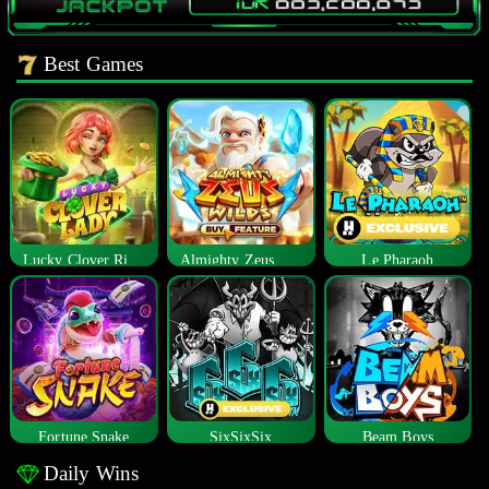
Best Games
Lucky Clover Riches
Almighty Zeus Wilds™
Le Pharaoh
Fortune Snake
SixSixSix
Beam Boys
Daily Wins