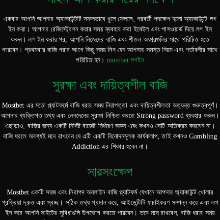
একবার আপনি আপনার অ্যাকাউন্টটি সফলভাবে খুলে ফেললে, পরবর্তী পদক্ষেপ হলো অ্যাকাউন্টে লগ
ইন করা। আপনার রেজিস্ট্রেশন করার সময় ব্যবহার করা ইমেইল এবং পাসওয়ার্ড দিয়ে লগ ইন
করুন। লগ ইন করার পর, আপনি নিজেদের বাজি এবং শীতল অফারগুলির সাথে পরিচিত হতে
পারবেন। প্রথমবার বাজি পরার আগে কিছু সময় নিন যেন আপনার সমস্ত নিয়ম এবং শর্তাবলীর সাথে
পরিচিত হন।
mostbet লগইন
সুরক্ষা এবং দায়িত্বশীল বাজি
Mostbet এর মতো প্ল্যাটফর্মে বাজি ধরার সময় নিরাপত্তা এবং দায়িত্বশীলতা অত্যন্ত গুরুত্বপূর্ণ।
আপনার ব্যক্তিগত তথ্য এবং লেনদেনের সুরক্ষা নিশ্চিত করতে Strong password ব্যবহার করুন।
এছাড়াও, বাজির জন্য একটি নির্দিষ্ট বাজেট নির্ধারণ করুন এবং কখনও সেটি অতিক্রম করবেন না।
বাজি ধরলে অবশ্যই মনে রাখবেন যে এটি একটি বিনোদনমূলক কার্যকলাপ, তাই কখনও Gambling
Addiction এর শিকার হবেন না।
সারসংক্ষেপ
Mostbet একটি সহজ এবং নিরাপদ অনলাইন বাজি প্ল্যাটফর্ম যেখানে আপনার অ্যাকাউন্ট খোলার
প্রক্রিয়া দ্রুত এবং স্বচ্ছ। সঠিক তথ্য প্রদান করে, আইডেন্টিটি যাচাইকরণ সম্পন্ন করে এবং লগ
ইন করে আপনি সাইটের সুবিধাগুলি উপভোগ করতে পারবেন। তবে মনে রাখবেন, বাজি ধরার সময়