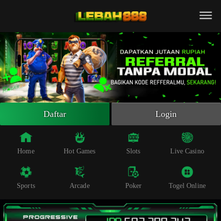
Beranda
Slot Online
Live Casino
Sportsbook
Arcade
Togel Online
Daftar
Login
Poker
Whatsapp
Home
Hot Games
Slots
Live Casino
Telegram
Sports
Arcade
Poker
Togel Online
Livechat