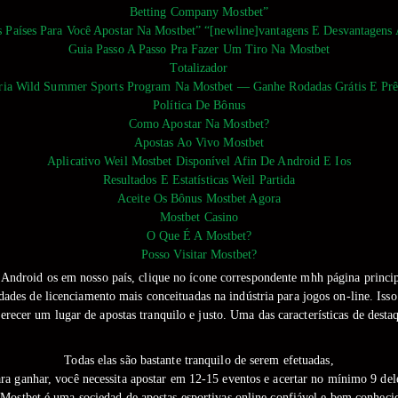
Betting Company Mostbet”
 Países Para Você Apostar Na Mostbet” “[newline]vantagens E Desvantagens
Guia Passo A Passo Pra Fazer Um Tiro Na Mostbet
Totalizador
ria Wild Summer Sports Program Na Mostbet — Ganhe Rodadas Grátis E Pr
Política De Bônus
Como Apostar Na Mostbet?
Apostas Ao Vivo Mostbet
Aplicativo Weil Mostbet Disponível Afin De Android E Ios
Resultados E Estatísticas Weil Partida
Aceite Os Bônus Mostbet Agora
Mostbet Casino
O Que É A Mostbet?
Posso Visitar Mostbet?
 Android os em nosso país, clique no ícone correspondente mhh página princip
es de licenciamento mais conceituadas na indústria para jogos on-line. Isso
erecer um lugar de apostas tranquilo e justo. Uma das características de dest
Todas elas são bastante tranquilo de serem efetuadas,
ra ganhar, você necessita apostar em 12-15 eventos e acertar no mínimo 9 del
Mostbet é uma sociedad de apostas esportivas online confiável e bem conheci