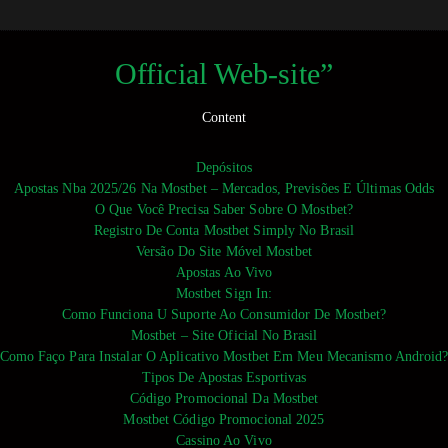
Official Web-site”
Content
Depósitos
Apostas Nba 2025/26 Na Mostbet – Mercados, Previsões E Últimas Odds
O Que Você Precisa Saber Sobre O Mostbet?
Registro De Conta Mostbet Simply No Brasil
Versão Do Site Móvel Mostbet
Apostas Ao Vivo
Mostbet Sign In:
Como Funciona U Suporte Ao Consumidor De Mostbet?
Mostbet – Site Oficial No Brasil
Como Faço Para Instalar O Aplicativo Mostbet Em Meu Mecanismo Android
Tipos De Apostas Esportivas
Código Promocional Da Mostbet
Mostbet Código Promocional 2025
Cassino Ao Vivo