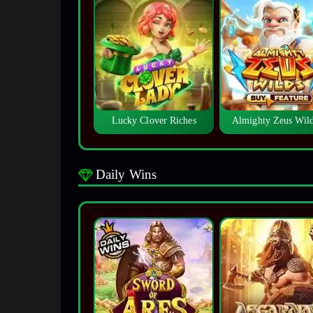
Lucky Clover Riches
Almighty Zeus Wi
Daily Wins