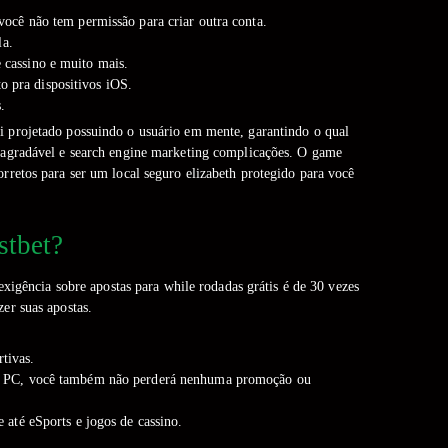
você não tem permissão para criar outra conta.
la.
e cassino e muito mais.
o pra dispositivos iOS.
.
oi projetado possuindo o usuário em mente, garantindo o qual
s agradável e search engine marketing complicações. O game
orretos para ser um local seguro elizabeth protegido para você
stbet?
xigência sobre apostas para while rodadas grátis é de 30 vezes
zer suas apostas.
tivas.
e de PC, você também não perderá nenhuma promoção ou
 até eSports e jogos de cassino.