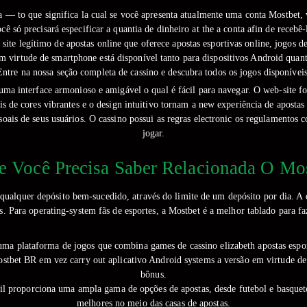
— to que significa la cual se você apresenta atualmente uma conta Mostbet, 
cê só precisará especificar a quantia de dinheiro at the a conta afin de recebê-
site legítimo de apostas online que oferece apostas esportivas online, jogos d
m virtude de smartphone está disponível tanto para dispositivos Android quant
Entre na nossa seção completa de cassino e descubra todos os jogos disponíveis
ma interface armonioso e amigável o qual é fácil para navegar. O web-site f
s de cores vibrantes e o design intuitivo tornam a new experiência de aposta
oais de seus usuários. O cassino possui as regras electronic os regulamentos c
jogar.
 Você Precisa Saber Relacionada O Mo
ualquer depósito bem-sucedido, através do limite de um depósito por dia. A e
. Para operating-system fãs de esportes, a Mostbet é a melhor tablado para fa
uma plataforma de jogos que combina games de cassino elizabeth apostas espor
 Mostbet BR em vez carry out aplicativo Android systems a versão em virtud
bônus.
sil proporciona uma ampla gama de opções de apostas, desde futebol e basquete
melhores no meio das casas de apostas.