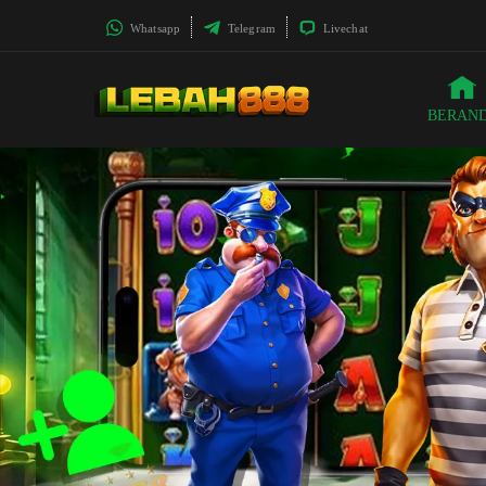
Whatsapp
Telegram
Livechat
BERAN