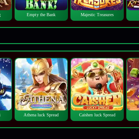
g
Empty the Bank
Majestic Treasures
i
Athena luck Spread
Caishen luck Spread