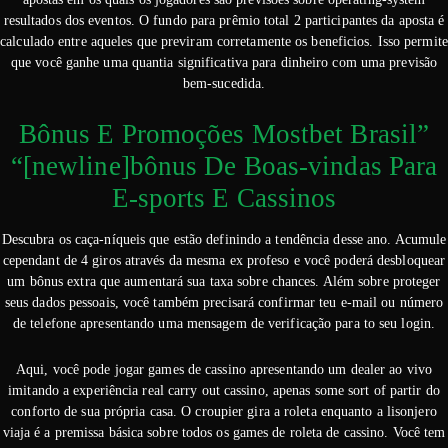
resultados dos eventos. O fundo para prêmio total 2 participantes da aposta é
calculado entre aqueles que previram corretamente os beneficios. Isso permite
que você ganhe uma quantia significativa para dinheiro com uma previsão
bem-sucedida.
Bônus E Promoções Mostbet Brasil”
“[newline]bônus De Boas-vindas Para
E-sports E Cassinos
Descubra os caça-níqueis que estão definindo a tendência desse ano. Acumule
cependant de 4 giros através da mesma ex profeso e você poderá desbloquear
um bônus extra que aumentará sua taxa sobre chances. Além sobre proteger
seus dados pessoais, você também precisará confirmar teu e-mail ou número
de telefone apresentando uma mensagem de verificação para to seu login.
Aqui, você pode jogar games de cassino apresentando um dealer ao vivo
imitando a experiência real carry out cassino, apenas some sort of partir do
conforto de sua própria casa. O croupier gira a roleta enquanto a lisonjero
viaja é a premissa básica sobre todos os games de roleta de cassino. Você tem