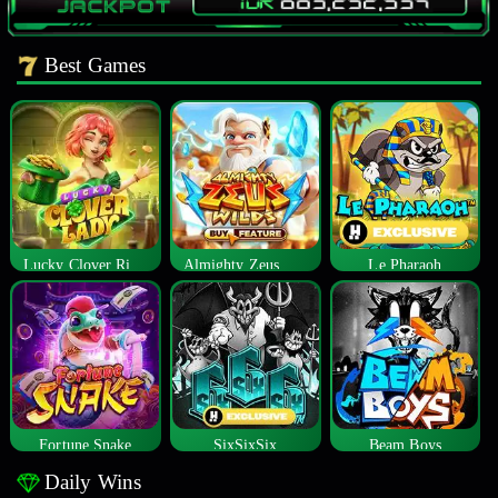
Best Games
Lucky Clover Riches
Almighty Zeus Wilds™
Le Pharaoh
Fortune Snake
SixSixSix
Beam Boys
Daily Wins