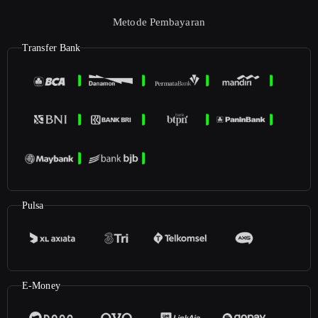
Metode Pembayaran
Transfer Bank
Pulsa
E-Money