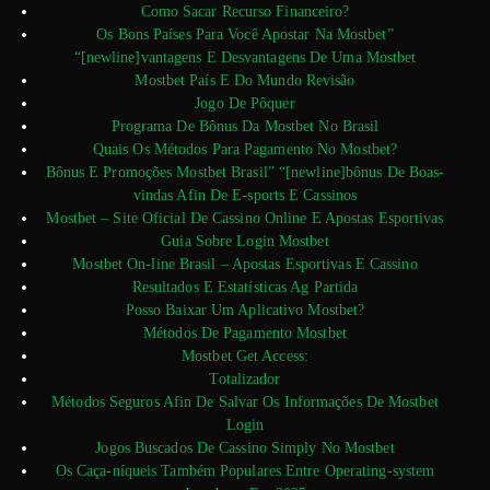
Como Sacar Recurso Financeiro?
Os Bons Países Para Você Apostar Na Mostbet”
“[newline]vantagens E Desvantagens De Uma Mostbet
Mostbet País E Do Mundo Revisão
Jogo De Pôquer
Programa De Bônus Da Mostbet No Brasil
Quais Os Métodos Para Pagamento No Mostbet?
Bônus E Promoções Mostbet Brasil” “[newline]bônus De Boas-
vindas Afin De E-sports E Cassinos
Mostbet – Site Oficial De Cassino Online E Apostas Esportivas
Guia Sobre Login Mostbet
Mostbet On-line Brasil – Apostas Esportivas E Cassino
Resultados E Estatísticas Ag Partida
Posso Baixar Um Aplicativo Mostbet?
Métodos De Pagamento Mostbet
Mostbet Get Access:
Totalizador
Métodos Seguros Afin De Salvar Os Informações De Mostbet
Login
Jogos Buscados De Cassino Simply No Mostbet
Os Caça-níqueis Também Populares Entre Operating-system