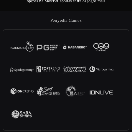
opções na MostBet apostas entre os jogos mais
Penyedia Games