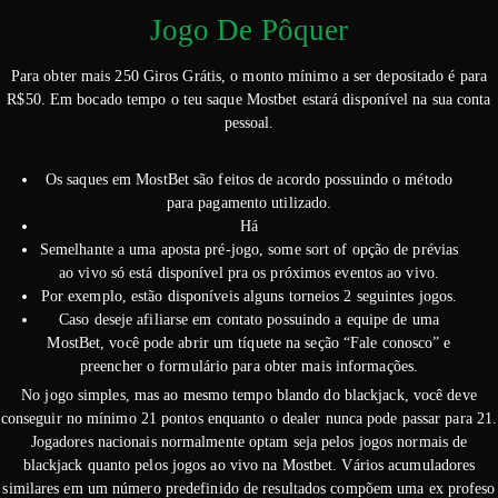
Jogo De Pôquer
Para obter mais 250 Giros Grátis, o monto mínimo a ser depositado é para
R$50. Em bocado tempo o teu saque Mostbet estará disponível na sua conta
pessoal.
Os saques em MostBet são feitos de acordo possuindo o método
para pagamento utilizado.
Há
Semelhante a uma aposta pré-jogo, some sort of opção de prévias
ao vivo só está disponível pra os próximos eventos ao vivo.
Por exemplo, estão disponíveis alguns torneios 2 seguintes jogos.
Caso deseje afiliarse em contato possuindo a equipe de uma
MostBet, você pode abrir um tíquete na seção “Fale conosco” e
preencher o formulário para obter mais informações.
No jogo simples, mas ao mesmo tempo blando do blackjack, você deve
conseguir no mínimo 21 pontos enquanto o dealer nunca pode passar para 21.
Jogadores nacionais normalmente optam seja pelos jogos normais de
blackjack quanto pelos jogos ao vivo na Mostbet. Vários acumuladores
similares em um número predefinido de resultados compõem uma ex profeso