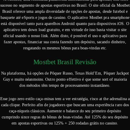
sucesso no segmento de apostas esportivas no Brasil. O site oficial da Mostbet
Brasil oferece uma ampla diversidade de opções de apostas, desde futebol e
basquete até eSports e jogos de cassino. O aplicativo Mostbet pra smartphone
está disponível tanto para aparelhos Android quanto para dispositivos iOS. O
aplicativo tem down load gratuito, e em virtude de isso basta visitar o site
oficial usando o nosso link. Além disto, é possível el uso o aplicativo para
fazer apostas, financiar sua conta fazendo um depósito, sacando dinheiro,
resgatando os mesmos bônus para boas-vindas etc.
Mostbet Brasil Revisão
Na plataforma, há opções de Pôquer Russo, Texas Hold’Em, Pôquer Jackpot
Guy e muito néanmoins. Outro ponto effettivo é que some sort of maioria
dos métodos têm tempo de processamento instantâneo.
Esse jogo zero estilo caça-minas tem a ver estratégia, risco at the adrenalina a
cada clique. Perfeito afin de jogadores que buscam uma experiência raro dos
caça-níqueis clássicos. Aumente o balance do seu primeiro depósito
cumprindo since regras do bônus de boas-vindas. Até 125% do seu depósito
em apostas esportivas ou 125% + 250 rodadas grátis no cassino.