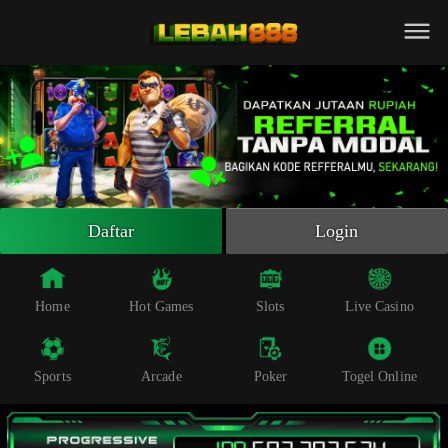
Beranda
Slot Online
Live Casino
Sportsbook
Arcade
Togel Online
Daftar
Login
Poker
Whatsapp
Home
Hot Games
Slots
Live Casino
Telegram
Sports
Arcade
Poker
Togel Online
Livechat