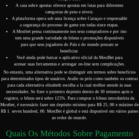
A casa sobre apostas oferece apostas em lutas para diferentes
categorias de peso e níveis.
A plataforma opera sob uma licença sobre Curaçao e responsable
a segurança do processo de game em todas since etapas.
A Mostbet pensa continuamente nos seus compradores e por isto
tem uma grande variedade de bônus e promoções disponíveis
para que seus jogadores do País e do mundo possam se
beneficiar.
Você ainda pode baixar o aplicativo oficial da MostBet para
acessar suas ferramentas e arriesgar on-line sem complicações.
No entanto, uma alternativa pode se distinguir em termos sobre benefícios
para determinados tipos de usuários. Avalie os prós como também os contras
para cada alternativa elizabeth escolha a la cual melhor atende às suas
necessidades. Se fizer o primeiro depósito dentro de 30 minutos após o
registro, o bônus será sobre 125%. Para comprar o bônus introdutória da
Mostbet, é necessário fazer um depósito mínimo para R$ 25, 00 e máximo de
R$ 1. seven hundred, 00. MostBet é global e está disponível em vários países
ao redor do mundo.
Quais Os Métodos Sobre Pagamento