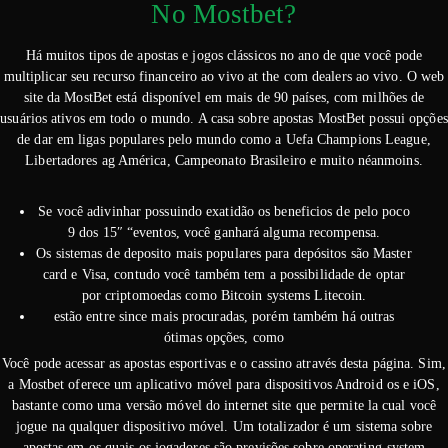
No Mostbet?
Há muitos tipos de apostas e jogos clássicos no ano de que você pode
multiplicar seu recurso financeiro ao vivo at the com dealers ao vivo. O web
site da MostBet está disponível em mais de 90 países, com milhões de
usuários ativos em todo o mundo. A casa sobre apostas MostBet possui opções
de dar em ligas populares pelo mundo como a Uefa Champions League,
Libertadores ag América, Campeonato Brasileiro e muito néanmoins.
Se você adivinhar possuindo exatidão os beneficios de pelo poco
9 dos 15″ “eventos, você ganhará alguma recompensa.
Os sistemas de deposito mais populares para depósitos são Master
card e Visa, contudo você também tem a possibilidade de optar
por criptomoedas como Bitcoin systems Litecoin.
estão entre since mais procuradas, porém também há outras
ótimas opções, como
Você pode acessar as apostas esportivas e o cassino através desta página. Sim,
a Mostbet oferece um aplicativo móvel para dispositivos Android os e iOS,
bastante como uma versão móvel do internet site que permite la cual você
jogue na qualquer dispositivo móvel. Um totalizador é um sistema sobre
apostas em os quais os jogadores são previsões sobre operating-system