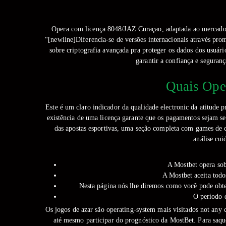
Opera com licença 8048/JAZ Curaçao, adaptada ao mercado 
“[newline]Diferencia-se de versões internacionais através pr
sobre criptografia avançada pra proteger os dados dos usuári
garantir a confiança e seguran
Quais Ope
Este é um claro indicador da qualidade electronic da atitude pr
existência de uma licença garante que os pagamentos sejam se
das apostas esportivas, uma seção completa com games de ca
análise cui
A Mostbet opera sob 
A Mostbet aceita todo
Nesta página nós lhe diremos como você pode ob
O período 
Os jogos de azar são operating-system mais visitados not any
até mesmo participar do prognóstico da MostBet. Para saq