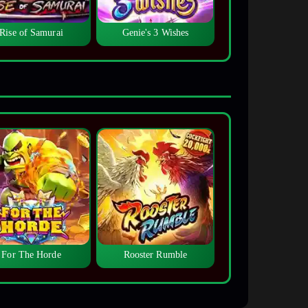
Rise of Samurai
Genie's 3 Wishes
For The Horde
Rooster Rumble