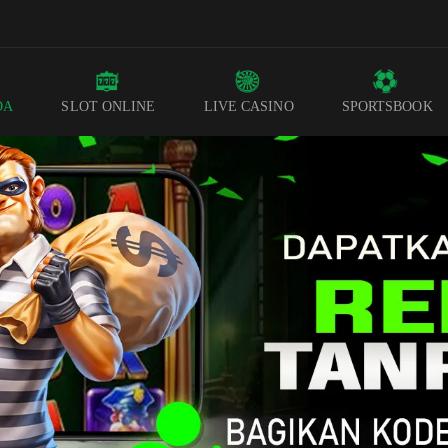
DA
SLOT ONLINE
LIVE CASINO
SPORTSBOOK