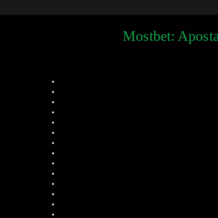
Mostbet: Apost