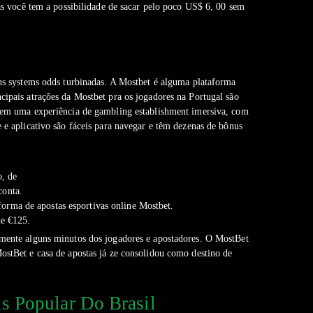
 você tem a possibilidade de sacar pelo poco US$ 6, 00 sem
ins systems odds turbinadas. A Mostbet é alguma plataforma
cipais atrações da Mostbet pra os jogadores na Portugal são
item uma experiência de gambling establishment imersiva, com
 e aplicativo são fáceis para navegar e têm dezenas de bônus
o, de
conta.
forma de apostas esportivas online Mostbet.
de €125.
omente alguns minutos dos jogadores e apostadores. O MostBet
ostBet e casa de apostas já ze consolidou como destino de
s Popular Do Brasil