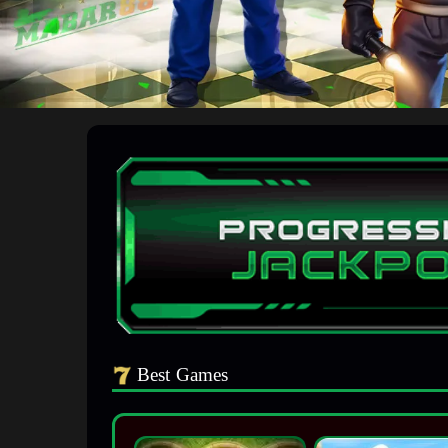
Best Games