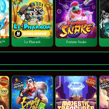
lds™
Le Pharaoh
Fortune Snake