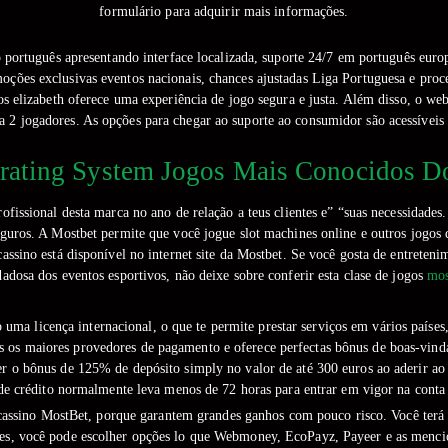
formulário para adquirir mais informações.
português apresentando interface localizada, suporte 24/7 em português eu
omoções exclusivas eventos nacionais, chances ajustadas Liga Portuguesa e pr
os elizabeth oferece uma experiência de jogo segura e justa. Além disso, o web
ça 2 jogadores. As opções para chegar ao suporte ao consumidor são acessíve
rating System Jogos Mais Conocidos D
ofissional desta marca no ano de relação a teus clientes e” “suas necessidades
guros. A Mostbet permite que você jogue slot machines online e outros jogos d
ssino está disponível no internet site da Mostbet. Se você gosta de entreten
dadosa dos eventos esportivos, não deixe sobre conferir esta clase de jogos
mos
uma licença internacional, o que te permite prestar serviços em vários países,
s os maiores provedores de pagamento e oferece perfectas bônus de boas-vinda
ter o bônus de 125% de depósito simply no valor de até 300 euros ao aderi
de crédito normalmente leva menos de 72 horas para entrar em vigor na conta 
 cassino MostBet, porque garantem grandes ganhos com pouco risco. Você terá
ues, você pode escolher opções lo que Webmoney, EcoPayz, Payeer e as menc