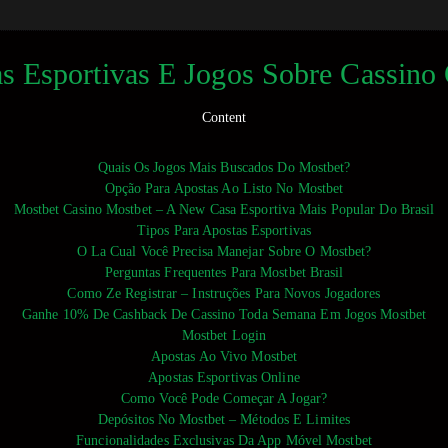
as Esportivas E Jogos Sobre Cassino
Content
Quais Os Jogos Mais Buscados Do Mostbet?
Opção Para Apostas Ao Listo No Mostbet
Mostbet Casino Mostbet – A New Casa Esportiva Mais Popular Do Brasil
Tipos Para Apostas Esportivas
O La Cual Você Precisa Manejar Sobre O Mostbet?
Perguntas Frequentes Para Mostbet Brasil
Como Ze Registrar – Instruções Para Novos Jogadores
Ganhe 10% De Cashback De Cassino Toda Semana Em Jogos Mostbet
Mostbet Login
Apostas Ao Vivo Mostbet
Apostas Esportivas Online
Como Você Pode Começar A Jogar?
Depósitos No Mostbet – Métodos E Limites
Funcionalidades Exclusivas Da App Móvel Mostbet