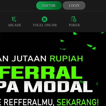
DAFTAR
LOGIN
ARCADE
TOGEL ONLINE
POKER