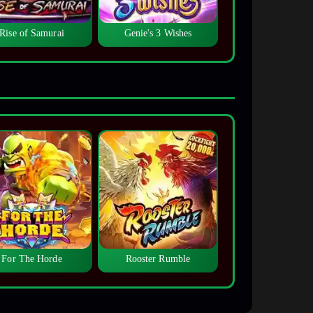
Rise of Samurai
Genie's 3 Wishes
For The Horde
Rooster Rumble