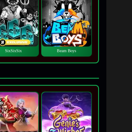
SixSixSix
Beam Boys