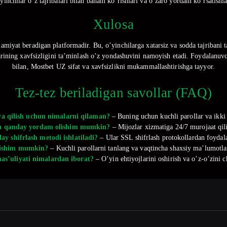
inchilar o’z tajribalari bilan baham ko’rishlari va o’zaro yordam ko’rsatish
Xulosa
amiyat beradigan platformadir. Bu, o’yinchilarga xatarsiz va sodda tajribani 
arining xavfsizligini ta’minlash o’z yondashuvini namoyish etadi. Foydalanuv
bilan, Mostbet UZ sifat va xavfsizlikni mukammallashtirishga tayyor.
Tez-tez beriladigan savollar (FAQ)
a qilish uchun nimalarni qilaman?
– Buning uchun kuchli parollar va ikki b
n qanday yordam olishim mumkin?
– Mijozlar xizmatiga 24/7 murojaat qi
y shifrlash metodi ishlatiladi?
– Ular SSL shifrlash protokollardan foydal
lishim mumkin?
– Kuchli parollarni tanlang va vaqtincha shaxsiy ma’lumotlar
as’uliyati nimalardan iborat?
– O’yin ehtiyojlarini oshirish va o’z-o’zini c