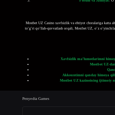
Forum va Jamiyat:
O’y
Mostbet UZ Casino xavfsizlik va ehtiyot choralariga katta ah
to’g’ri qo’llab-quvvatlash orqali, Mostbet UZ, o’z o’yinchil
Xavfsizlik ma’lumotlarimni himoy
Mostbet UZ-da
Qanda
Akkountimni qanday himoya qi
Mostbet UZ kazinoining ijtimoiy m
Penyedia Games