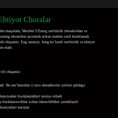
Ehtiyot Choralar
Ushbu maqolada, Mostbet UZning xavfsizlik choralaridan va
hilarning ishonchini qozonish uchun muhim omil hisoblanadi.
rib chiqamiz. Eng asosiysi, keng koʻlamli xavfsizlik va ehtiyot
im etadi.
’rib chiqamiz:
di. Bu ma’lumotlar o’zaro almashuvini xavfsiz qilishga
atsiyadan foydalanishlari tavsiya etiladi.
 foydalanuvchilar uchun ishonchlilikni yaxshilaydi.
mkoniyatlari mavjud.