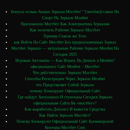
Бонусы только Акции Зеркала Мостбет” “[newline]ставки На
Спорт На Зеркале Mostbet
Приложение Мостбет Как Альтернатива Зеркалам
Как получить Рабочее Зеркало Мостбет
Пример Ставок же Тото
как Войти На Сайт Мостбет Без предназначенных Зеркал
Мостбет Зеркало — актуальным Рабочее Зеркало Mostbet На
Сегодня 2025
Игровые Автоматы — Как Играть На Деньги а Mostbet?
официального Сайт Mostbet – Мостбет
Что действительно Зеркало Мостбет
Способы Регистрации Через Зеркало Mostbet
что Представляет Собой Зеркало
почему Блокируют Официальный Сайт
Где найдут Актуальное И стулочасы Сегодня Зеркало
официальным Сайта Бк «мостбет»?
Как выработать Депозит И вывести Средства
Как Найти Зеркало Мостбет?
Почему Блокируют Официальный Сайт Букмекерской
Конторы Мостбет Com