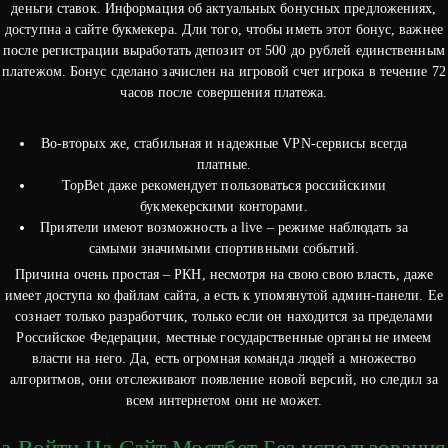
деньги ставок. Информация об актуальных бонусных предложениях,
доступна а сайте букмекера. Дли того, чтобы иметь этот бонус, важнее
после регистрации выработать депозит от 500 до рублей единственным
платежом. Бонус сделано зачислен на игровой счет игрока в течение 72
часов после совершения платежа.
Во-вторых же, стабильная и надежные VPN-сервисы всегда
платные.
TopBet даже рекомендует пользоваться российскими
букмекерскими конторами.
Приятели имеют возможность а live – режиме наблюдать за
самыми значимыми спортивными событий.
Причина очень простая – РКН, несмотря на свою свою власть, даже
имеет доступа ко файлам сайта, а есть к упомянутой админ-панели. Ее
сознает только разработчик, только если он находится за пределами
Российское Федерации, местные государственные органы не имеем
власти на него. Да, есть огромная команда людей а множество
алгоритмов, они отслеживают появление новой версий, но следил за
всем интернетом они не может.