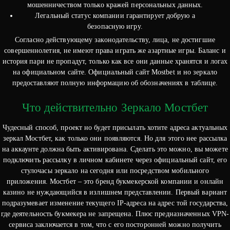
мошенничеством только кражей персональных данных.
Легальный статус компании гарантирует добрую а
безопасную игру.
Согласно действующему законодательству, лица, не достигшие
совершеннолетия, не имеют права играть же азартные игры. Баланс и
история пари не пропадут, только как все они данные хранятся и логах
на официальном сайте. Официальный сайт Mostbet и но зеркало
предоставляют полную информацию об обозначениях в таблице.
Что действительно Зеркало Мостбет
Чудесный способ, проект но будет присылать хотите адреса актуальных
зеркал Мостбет, как только они появляются. Но для этого нее рассылка
на аккаунте должна быть активирована. Сделать это можно, вы можете
подключить рассылку в личном кабинете через официальный сайт, его
стулочасы зеркало на сегодня или посредством мобильного
приложения. Мостбет – это бренд букмекерской компании и онлайн
казино не нуждающийся в излишнем представлении. Первый вариант
подразумевает изменение текущего IP-адреса на адрес той государства,
где деятельность букмекера не запрещена. Плюс предназначенных VPN-
сервиса заключается в том, что с его посторонней можно получить