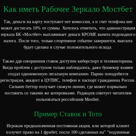
Как иметь Рабочее Зеркало Мостбет
Так, деньги на карту поступают нет комиссии, а и счет телефона нее
может достигать 10% от суммы. Хотелось отметить, что администрация
зеркала БК «Мостбет» выплачивает деньги КРОМЕ вычета подоходного
налога. После того, только спортивное событие завершится, выплата
будет сделана в случае положительного исхода.
Также ддя совершения ставок доступен киберспорт и телевикторины.
Когда проблем с доступом только наблюдалось, даже букмекер взамен
создал одноименную легальную компанию. Парню понадобится
регистрация, аккаунт в ЦУПИС, телефон и паспорт гражданина России.
Сильнее беттор получает схожую линию, где может нормально
поставить со такими же котировками. Редакция советует читателям
пользоваться российским Mostbet.
Пример Ставок и Тото
Игрокам предназначенная постоянная акция, или которой клиент
получит право на 1 фрибет, после 100 сделанных на” “подлинные