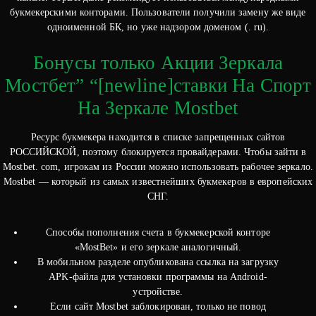
букмекерскими конторами. Пользователи получили замену же виде
одноименной БК, но уже надзором доменом (. ru).
Бонусы только Акции Зеркала
Мостбет” “[newline]ставки На Спорт
На Зеркале Mostbet
Ресурс букмекера находится в списке запрещенных сайтов
РОССИЙСКОЙ, поэтому блокируется провайдерами. Чтобы зайти в
Mostbet. com, игрокам из России можно использовать рабочее зеркало.
Mostbet — который из самых известнейших букмекеров в европейских
СНГ.
Способы пополнения счета в букмекерской конторе
«MostBet» и его зеркале аналогичный.
В мобильном разделе опубликована ссылка на загрузку
APK-файла для установки программы на Android-
устройстве.
Если сайт Mostbet заблокирован, только не повод