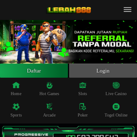
Beranda
Slot Online
Live Casino
Sportsbook
Arcade
Togel Online
Daftar
Login
Poker
Whatsapp
Home
Hot Games
Slots
Live Casino
Telegram
Sports
Arcade
Poker
Togel Online
Livechat