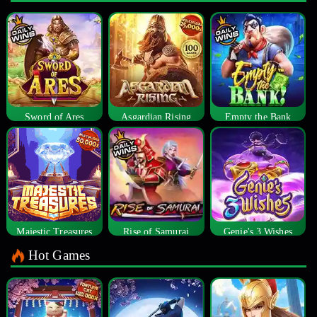
Sword of Ares
Asgardian Rising
Empty the Bank
Majestic Treasures
Rise of Samurai
Genie's 3 Wishes
Hot Games