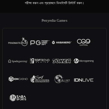
পরীক্ষা করুন এবং প্রয়োজনে ডিভাইসটি রিস্টার্ট করুন।
Penyedia Games