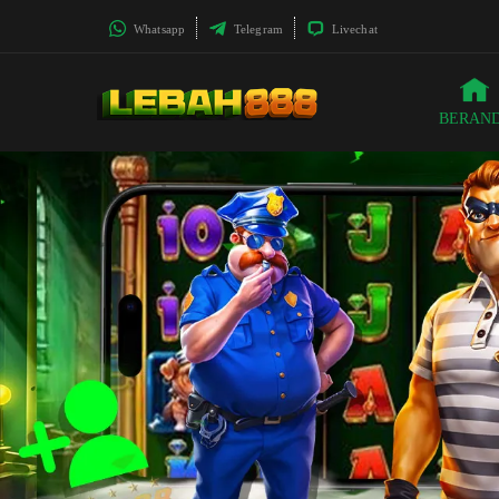
Whatsapp
Telegram
Livechat
BERAN