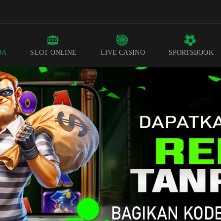
DA
SLOT ONLINE
LIVE CASINO
SPORTSBOOK