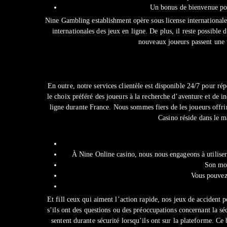
Un bonus de bienvenue pou
Nine Gambling establishment opère sous license internationale
internationales des jeux en ligne. De plus, il reste possible
nouveaux joueurs passent une v
En outre, notre services clientèle est disponible 24/7 pour r
le choix préféré des joueurs à la recherche d’aventure et de 
ligne durante France. Nous sommes fiers de les joueurs offrir
Casino réside dans le m
À Nine Online casino, nous nous engageons à utiliser
Son mon
Vous pouvez
Et fill ceux qui aiment l’action rapide, nos jeux de accident
s’ils ont des questions ou des préoccupations concernant la séc
sentent durante sécurité lorsqu’ils ont sur la plateforme. Ce 