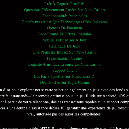
Prêt À Gagner Gros? 🌟
Questions Fréquemment Posées Sur Nine Casino
Fonctionnalités Principales
Plateformes Ainsi Que Technologies Chez 9 Casino
Options De Paiement
Code Promo Et Offres Spéciales
Nouvelles Et Mises À Jour
Catalogue De Jeux
Une Première Impact Sur Nine Casino
Présentation I Casino
Légalité Ainsi Que Licence De Nine Casino
Support Client
Les Paris Sportifs Sur Ninecasino 🏅
Détails Clés Sur Eight Casino
on d’or pour explorer notre vaste selection egalement de jeux avec des fonds s
sportifs instantanés—le promote optimisé pour un jeu fluide sur Android, iOS o
ent à partir de votre téléphone, dos des transactions rapides et un support c
ccès à une équipe d’assistance dédiée fill garantir une expérience de jeu toujo
vrai, autorisée par des autorités compétentes.
 jeux seront compatibles HTML5, par conséquent pas besoin para télécharger q