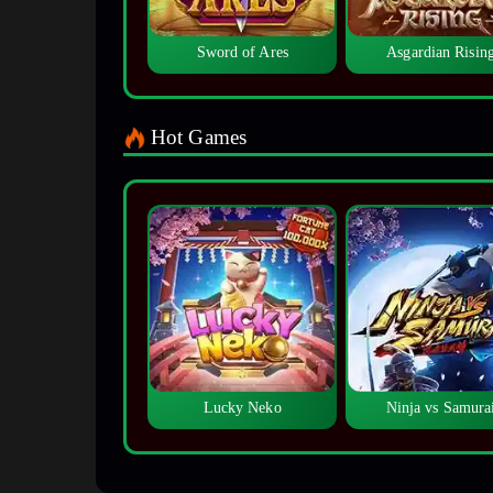
Sword of Ares
Asgardian Risin
Hot Games
Lucky Neko
Ninja vs Samura