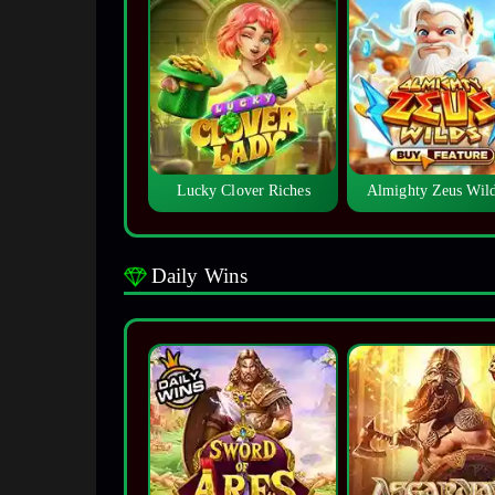
Lucky Clover Riches
Almighty Zeus Wi
Daily Wins