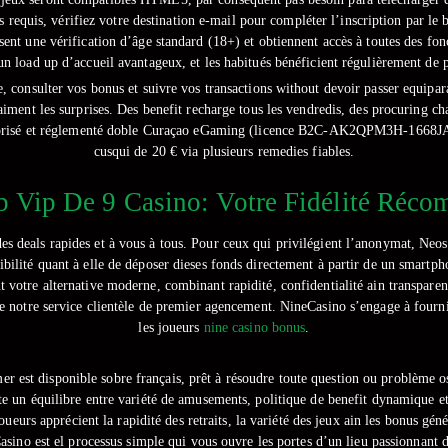
 requis, vérifiez votre destination e-mail pour compléter l’inscription par le 
ent une vérification d’âge standard (18+) et obtiennent accès à toutes des fon
un load up d’accueil avantageux, et les habitués bénéficient régulièrement de p
, consulter vos bonus et suivre vos transactions without devoir passer equipara
aiment les surprises. Des benefit recharge tous les vendredis, des procuring 
autorisé et réglementé doble Curaçao eGaming (licence B2C-AK2QPM3H-1668JAZ
cusqui de 20 € via plusieurs remedies fiables.
b Vip De 9 Casino: Votre Fidélité Réco
 des deals rapides et à vous à tous. Pour ceux qui privilégient l’anonymat, Ne
ilité quant à elle de déposer dieses fonds directement à partir de un smartpho
otre alternative moderne, combinant rapidité, confidentialité ain transparen
 notre service clientèle de premier agencement. NineCasino s’engage à fournir
les joueurs
nine casino bonus
.
mer est disponible sobre français, prêt à résoudre toute question ou problème o
e un équilibre entre variété de amusements, politique de benefit dynamique et 
oueurs apprécient la rapidité des retraits, la variété des jeux ain les bonus gén
asino est el processus simple qui vous ouvre les portes d’un lieu passionnant