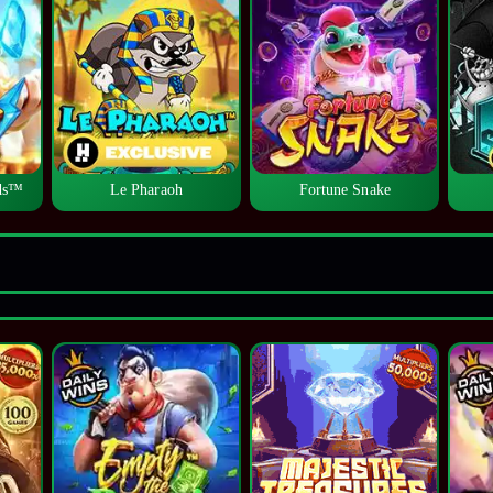
lds™
Le Pharaoh
Fortune Snake