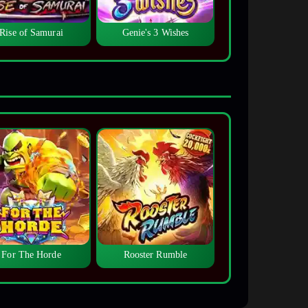
Rise of Samurai
Genie's 3 Wishes
For The Horde
Rooster Rumble