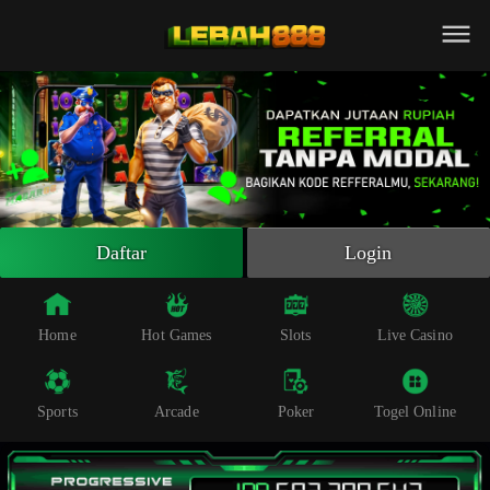
Beranda
Slot Online
Live Casino
Sportsbook
Arcade
Togel Online
Daftar
Login
Poker
Whatsapp
Home
Hot Games
Slots
Live Casino
Telegram
Sports
Arcade
Poker
Togel Online
Livechat