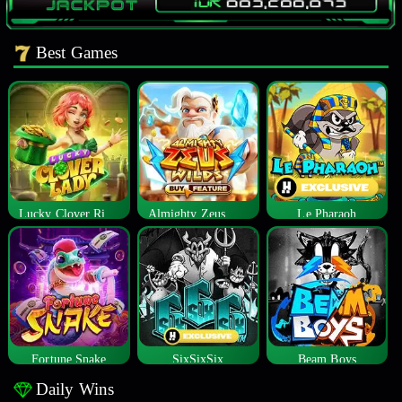
Best Games
Lucky Clover Riches
Almighty Zeus Wilds™
Le Pharaoh
Fortune Snake
SixSixSix
Beam Boys
Daily Wins