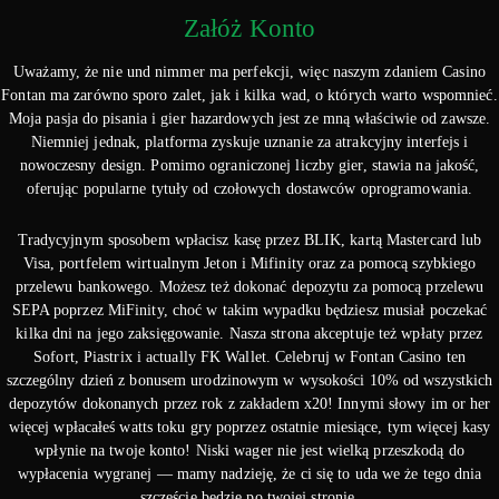
Załóż Konto
Uważamy, że nie und nimmer ma perfekcji, więc naszym zdaniem Casino
Fontan ma zarówno sporo zalet, jak i kilka wad, o których warto wspomnieć.
Moja pasja do pisania i gier hazardowych jest ze mną właściwie od zawsze.
Niemniej jednak, platforma zyskuje uznanie za atrakcyjny interfejs i
nowoczesny design. Pomimo ograniczonej liczby gier, stawia na jakość,
oferując popularne tytuły od czołowych dostawców oprogramowania.
Tradycyjnym sposobem wpłacisz kasę przez BLIK, kartą Mastercard lub
Visa, portfelem wirtualnym Jeton i Mifinity oraz za pomocą szybkiego
przelewu bankowego. Możesz też dokonać depozytu za pomocą przelewu
SEPA poprzez MiFinity, choć w takim wypadku będziesz musiał poczekać
kilka dni na jego zaksięgowanie. Nasza strona akceptuje też wpłaty przez
Sofort, Piastrix i actually FK Wallet. Celebruj w Fontan Casino ten
szczególny dzień z bonusem urodzinowym w wysokości 10% od wszystkich
depozytów dokonanych przez rok z zakładem x20! Innymi słowy im or her
więcej wpłacałeś watts toku gry poprzez ostatnie miesiące, tym więcej kasy
wpłynie na twoje konto! Niski wager nie jest wielką przeszkodą do
wypłacenia wygranej — mamy nadzieję, że ci się to uda we że tego dnia
szczęście będzie po twojej stronie.