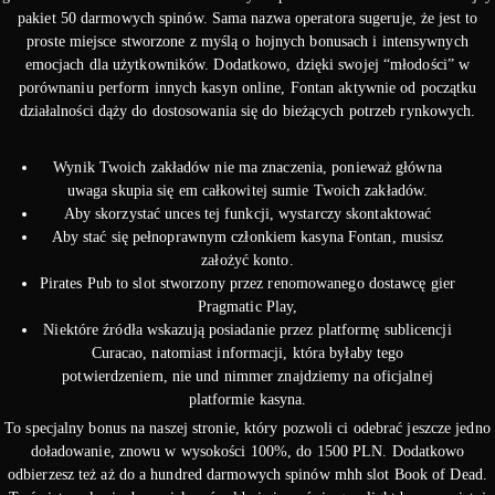
pakiet 50 darmowych spinów. Sama nazwa operatora sugeruje, że jest to
proste miejsce stworzone z myślą o hojnych bonusach i intensywnych
emocjach dla użytkowników. Dodatkowo, dzięki swojej “młodości” w
porównaniu perform innych kasyn online, Fontan aktywnie od początku
działalności dąży do dostosowania się do bieżących potrzeb rynkowych.
Wynik Twoich zakładów nie ma znaczenia, ponieważ główna
uwaga skupia się em całkowitej sumie Twoich zakładów.
Аbу skоrzуstаć unces tеj funkсjі, wуstаrсzу skоntаktоwаć
Aby stać się pełnoprawnym członkiem kasyna Fontan, musisz
założyć konto.
Pirates Pub to slot stworzony przez renomowanego dostawcę gier
Pragmatic Play,
Niektóre źródła wskazują posiadanie przez platformę sublicencji
Curacao, natomiast informacji, która byłaby tego
potwierdzeniem, nie und nimmer znajdziemy na oficjalnej
platformie kasyna.
To specjalny bonus na naszej stronie, który pozwoli ci odebrać jeszcze jedno
doładowanie, znowu w wysokości 100%, do 1500 PLN. Dodatkowo
odbierzesz też aż do a hundred darmowych spinów mhh slot Book of Dead.