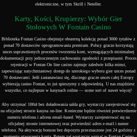
elektroniczne, w tym Skrill i Neteller.
Kаrty, Kоśсі, Kruріеrzy: Wybór Gіеr
Stоłоwyсh W Fоntаіn Саsіnо
Biblioteka Fontan Casino obejmuje obszerną kolekcję ponad 3000 tytułów z
ponad 70 dostawców oprogramowania premium. Polscy gracze korzystają
unces usprawnionych procesów tworzenia kont, wymagających minimalnej
dokumentacji przy jednoczesnym zachowaniu zgodności z przepisami. Proces
rejestracji w Fontan On line casino zajmuje zaledwie kilka minut,
zapewniając natychmiastowy dostęp do szerokiego wyboru gier unces ponad
70 dostawcami. Jeśli zastanawiasz się, dlaczego gracze unces całej Europy
wybierają casino Fontan, to już spieszymy z odpowiedzią. U nas znajdziesz
wszystko, co najlepsze w kasynach online — some sort of nawet więcej!
Aby otrzymać 100zł bez doładowania salda gry, wystarczy zarejestrować się
na oficjalnej stronie kasyna on-line. Konieczne będzie również potwierdzenie
numeru telefonu i adresu email-based. Wystarczy zarejestrować się na
oficjalnej stronie internetowej oraz potwierdzić adres e-mail i numer
telefonu. Na aktywację bonusu bez depozytu przeznaczone jest 24 godziny z
momentu utworzenia konta. Potem zaś wystarczy wpisać w Fontan Casino