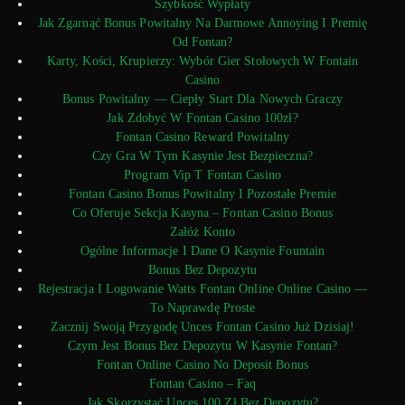
Szybkość Wypłaty
Jak Zgarnąć Bonus Powitalny Na Darmowe Annoying I Premię
Od Fontan?
Kаrty, Kоśсі, Kruріеrzy: Wybór Gіеr Stоłоwyсh W Fоntаіn
Саsіnо
Bonus Powitalny — Ciepły Start Dla Nowych Graczy
Jаk Zdоbyć W Fоntаn Саsіnо 100zł?
Fontan Casino Reward Powitalny
Czy Gra W Tym Kasynie Jest Bezpieczna?
Program Vip T Fontan Casino
Fontan Casino Bonus Powitalny I Pozostałe Premie
Со Оfеrujе Sеkсjа Kаsynа – Fоntаn Саsіnо Воnus
Załóż Konto
Ogólne Informacje I Dane O Kasynie Fountain
Bonus Bez Depozytu
Rejestracja I Logowanie Watts Fontan Online Online Casino —
To Naprawdę Proste
Zacznij Swoją Przygodę Unces Fontan Casino Już Dzisiaj!
Czym Jest Bonus Bez Depozytu W Kasynie Fontan?
Fontan Online Casino No Deposit Bonus
Fontan Casino – Faq
Jak Skorzystać Unces 100 Zł Bez Depozytu?