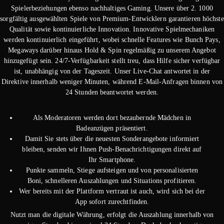
Spielerbeziehungen ebenso nachhaltiges Gaming. Unsere über 2. 1000
sorgfältig ausgewählten Spiele von Premium-Entwicklern garantieren höchste
Qualität sowie kontinuierliche Innovation. Innovative Spielmechaniken
werden kontinuierlich eingeführt, wobei schnelle Features wie Bunch Pays,
Megaways darüber hinaus Hold & Spin regelmäßig zu unserem Angebot
hinzugefügt sein. 24/7-Verfügbarkeit stellt treu, dass Hilfe sicher verfügbar
ist, unabhängig von der Tageszeit. Unser Live-Chat antwortet in der
Direktive innerhalb weniger Minuten, während E-Mail-Anfragen binnen von
24 Stunden beantwortet werden.
Als Moderatoren werden dort bezaubernde Mädchen in
Badeanzügen präsentiert.
Damit Sie stets über die neuesten Sonderangebote informiert
bleiben, senden wir Ihnen Push-Benachrichtigungen direkt auf
Ihr Smartphone.
Punkte sammeln, Stiege aufsteigen und von personalisierten
Boni, schnelleren Auszahlungen und Situations profitieren.
Wer bereits mit der Plattform vertraut ist auch, wird sich bei der
App sofort zurechtfinden.
Nutzt man die digitale Währung, erfolgt die Auszahlung innerhalb von