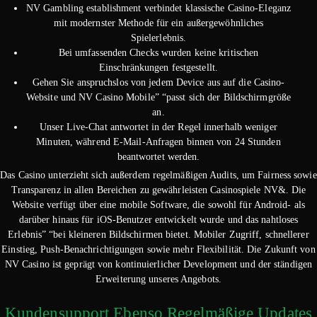
NV Gambling establishment verbindet klassische Casino-Eleganz
mit modernster Methode für ein außergewöhnliches
Spielerlebnis.
Bei umfassenden Checks wurden keine kritischen
Einschränkungen festgestellt.
Gehen Sie anspruchslos von jedem Device aus auf die Casino-
Website und NV Casino Mobile” “passt sich der Bildschirmgröße
an.
Unser Live-Chat antwortet in der Regel innerhalb weniger
Minuten, während E-Mail-Anfragen binnen von 24 Stunden
beantwortet werden.
Das Casino unterzieht sich außerdem regelmäßigen Audits, um Fairness sowie
Transparenz in allen Bereichen zu gewährleisten Casinospiele NV&. Die
Website verfügt über eine mobile Software, die sowohl für Android- als
darüber hinaus für iOS-Benutzer entwickelt wurde und das nahtloses
Erlebnis” “bei kleineren Bildschirmen bietet. Mobiler Zugriff, schnellerer
Einstieg, Push-Benachrichtigungen sowie mehr Flexibilität. Die Zukunft von
NV Casino ist geprägt von kontinuierlicher Development und der ständigen
Erweiterung unseres Angebots.
Kundensupport Ebenso Regelmäßige Updates