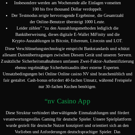
Insbesondere werden am Wochenende alle Einlagen vonseiten
100 bis five thousand Dollar verdoppelt.
Der Testmodus zeigte hervorragende Ergebnisse, die Gesamtzahl
der Online-Benutzer übersteigt 1000 Leute.
Leider zählen” “zu den Auszahlungsmethoden lediglich die
Banküberweisung, dieses digitale E-Wallet MiFinity und die
Krypto-Auszahlungen in Bitcoin, Ethereum, Litecoin und LOT.
Diese Verschlüsselungstechnologie entspricht Bankstandards und schützt
allesamt Datenübertragungen zwischen Diesem Gerät und unseren Servern.
Zusätzliche Sicherheitsmaßnahmen umfassen Zwei-Faktor-Authentifizierung
ebenso regelmäßige Sicherheitsaudits über externe Experten.
Umsatzbedingungen bei Online Online casino NV sind branchenüblich und
fair gestaltet. Cash-bonus erfordert 40-fachen Umsatz, während Freispiele
nur 30-fachen Kuchen benötigen.
“nv Casino App
Diese Struktur verhindert überwältigende Einmalzahlungen und fördert
verantwortungsvolles Gaming für deutsche Spieler. Unsere Spielplattform
wurde gezielt für deutsche Nutzer konzipiert und orientiert sich an den
Vorlieben und Anforderungen deutschsprachiger Spieler. Das