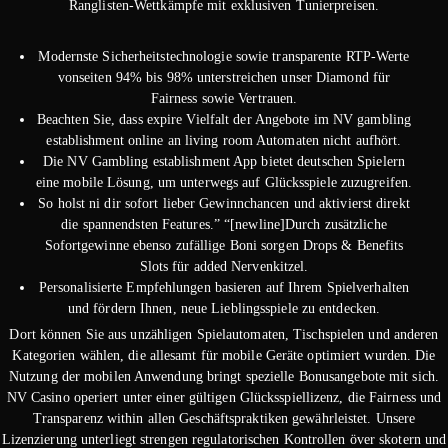
Ranglisten-Wettkämpfe mit exklusiven Tunierpreisen.
Modernste Sicherheitstechnologie sowie transparente RTP-Werte
vonseiten 94% bis 98% unterstreichen unser Diamond für
Fairness sowie Vertrauen.
Beachten Sie, dass expire Vielfalt der Angebote im NV gambling
establishment online an living room Automaten nicht aufhört.
Die NV Gambling establishment App bietet deutschen Spielern
eine mobile Lösung, um unterwegs auf Glücksspiele zuzugreifen.
So holst ni dir sofort lieber Gewinnchancen und aktivierst direkt
die spannendsten Features.” “[newline]Durch zusätzliche
Sofortgewinne ebenso zufällige Boni sorgen Drops & Benefits
Slots für added Nervenkitzel.
Personalisierte Empfehlungen basieren auf Ihrem Spielverhalten
und fördern Ihnen, neue Lieblingsspiele zu entdecken.
Dort können Sie aus unzähligen Spielautomaten, Tischspielen und anderen
Kategorien wählen, die allesamt für mobile Geräte optimiert wurden. Die
Nutzung der mobilen Anwendung bringt spezielle Bonusangebote mit sich.
NV Casino operiert unter einer gültigen Glücksspiellizenz, die Fairness und
Transparenz within allen Geschäftspraktiken gewährleistet. Unsere
Lizenzierung unterliegt strengen regulatorischen Kontrollen över skotern und