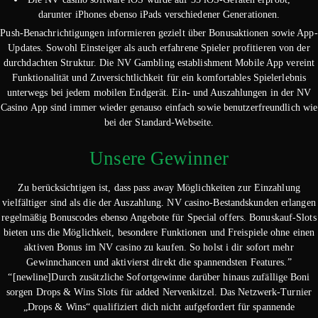
darunter iPhones ebenso iPads verschiedener Generationen.
Push-Benachrichtigungen informieren gezielt über Bonusaktionen sowie App-
Updates. Sowohl Einsteiger als auch erfahrene Spieler profitieren von der
durchdachten Struktur. Die NV Gambling establishment Mobile App vereint
Funktionalität und Zuversichtlichkeit für ein komfortables Spielerlebnis
unterwegs bei jedem mobilen Endgerät. Ein- und Auszahlungen in der NV
Casino App sind immer wieder genauso einfach sowie benutzerfreundlich wie
bei der Standard-Webseite.
Unsere Gewinner
Zu berücksichtigen ist, dass pass away Möglichkeiten zur Einzahlung
vielfältiger sind als die der Auszahlung. NV casino-Bestandskunden erlangen
regelmäßig Bonuscodes ebenso Angebote für Special offers. Bonuskauf-Slots
bieten uns die Möglichkeit, besondere Funktionen und Freispiele ohne einen
aktiven Bonus im NV casino zu kaufen. So holst i dir sofort mehr
Gewinnchancen und aktivierst direkt die spannendsten Features.”
“[newline]Durch zusätzliche Sofortgewinne darüber hinaus zufällige Boni
sorgen Drops & Wins Slots für added Nervenkitzel. Das Netzwerk-Turnier
„Drops & Wins“ qualifiziert dich nicht aufgefordert für spannende