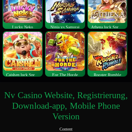
Lucky Neko
Ninja vs Samurai
Athena luck Spread
Caishen luck Spread
For The Horde
Rooster Rumble
Nv Casino Website, Registrierung,
Download-app, Mobile Phone
Version
Content