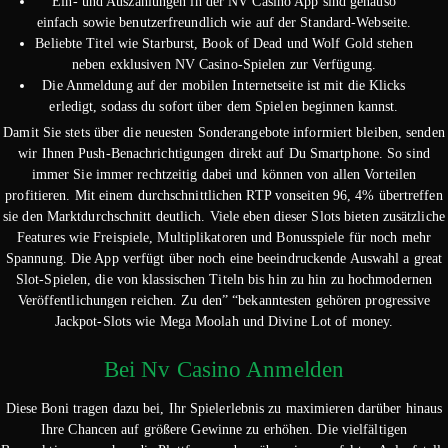
Ein- und Auszahlungen in der NV Casino App sind genauso
einfach sowie benutzerfreundlich wie auf der Standard-Webseite.
Beliebte Titel wie Starburst, Book of Dead und Wolf Gold stehen
neben exklusiven NV Casino-Spielen zur Verfügung.
Die Anmeldung auf der mobilen Internetseite ist mit die Klicks
erledigt, sodass du sofort über dem Spielen beginnen kannst.
Damit Sie stets über die neuesten Sonderangebote informiert bleiben, senden
wir Ihnen Push-Benachrichtigungen direkt auf Du Smartphone. So sind
immer Sie immer rechtzeitig dabei und können von allen Vorteilen
profitieren. Mit einem durchschnittlichen RTP vonseiten 96, 4% übertreffen
sie den Marktdurchschnitt deutlich. Viele eben dieser Slots bieten zusätzliche
Features wie Freispiele, Multiplikatoren und Bonusspiele für noch mehr
Spannung. Die App verfügt über noch eine beeindruckende Auswahl a great
Slot-Spielen, die von klassischen Titeln bis hin zu hin zu hochmodernen
Veröffentlichungen reichen. Zu den” “bekanntesten gehören progressive
Jackpot-Slots wie Mega Moolah und Divine Lot of money.
Bei Nv Casino Anmelden
Diese Boni tragen dazu bei, Ihr Spielerlebnis zu maximieren darüber hinaus
Ihre Chancen auf größere Gewinne zu erhöhen. Die vielfältigen