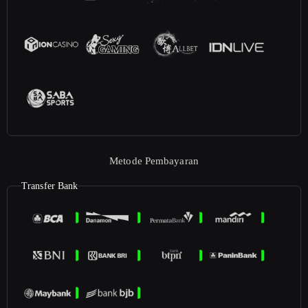
Metode Pembayaran
Transfer Bank