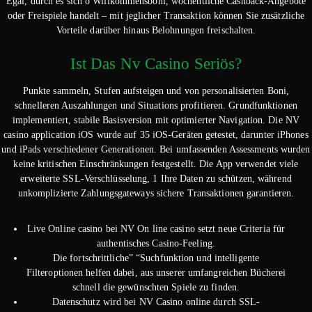
Egal, durch es sich o Willkommensboni, wöchentliche Cashback-Angebote
oder Freispiele handelt – mit jeglicher Transaktion können Sie zusätzliche
Vorteile darüber hinaus Belohnungen freischalten.
Ist Das Nv Casino Seriös?
Punkte sammeln, Stufen aufsteigen und von personalisierten Boni,
schnelleren Auszahlungen und Situations profitieren. Grundfunktionen
implementiert, stabile Basisversion mit optimierter Navigation. Die NV
casino application iOS wurde auf 35 iOS-Geräten getestet, darunter iPhones
und iPads verschiedener Generationen. Bei umfassenden Assessments wurden
keine kritischen Einschränkungen festgestellt. Die App verwendet viele
erweiterte SSL-Verschlüsselung, 1 Ihre Daten zu schützen, während
unkomplizierte Zahlungsgateways sichere Transaktionen garantieren.
Live Online casino bei NV On line casino setzt neue Criteria für
authentisches Casino-Feeling.
Die fortschrittliche” “Suchfunktion und intelligente
Filteroptionen helfen dabei, aus unserer umfangreichen Bücherei
schnell die gewünschten Spiele zu finden.
Datenschutz wird bei NV Casino online durch SSL-