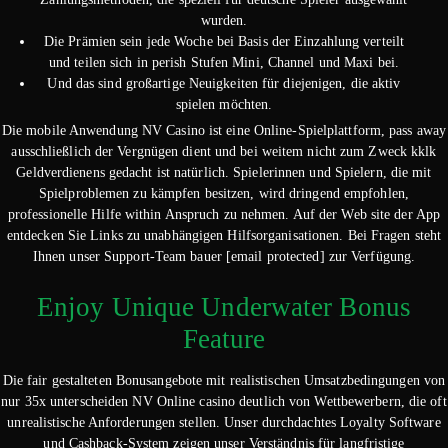
wurden.
Die Prämien sein jede Woche bei Basis der Einzahlung verteilt
und teilen sich in perish Stufen Mini, Channel und Maxi bei.
Und das sind großartige Neuigkeiten für diejenigen, die aktiv
spielen möchten.
Die mobile Anwendung NV Casino ist eine Online-Spielplattform, pass away
ausschließlich der Vergnügen dient und bei weitem nicht zum Zweck kklk
Geldverdienens gedacht ist natürlich. Spielerinnen und Spielern, die mit
Spielproblemen zu kämpfen besitzen, wird dringend empfohlen,
professionelle Hilfe within Anspruch zu nehmen. Auf der Web site der App
entdecken Sie Links zu unabhängigen Hilfsorganisationen. Bei Fragen steht
Ihnen unser Support-Team bauer [email protected] zur Verfügung.
Enjoy Unique Underwater Bonus
Feature
Die fair gestalteten Bonusangebote mit realistischen Umsatzbedingungen von
nur 35x unterscheiden NV Online casino deutlich von Wettbewerbern, die oft
unrealistische Anforderungen stellen. Unser durchdachtes Loyalty Software
und Cashback-System zeigen unser Verständnis für langfristige