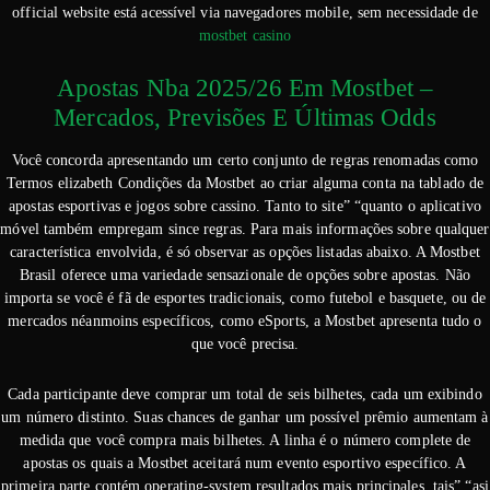
official website está acessível via navegadores mobile, sem necessidade de
mostbet casino
Apostas Nba 2025/26 Em Mostbet –
Mercados, Previsões E Últimas Odds
Você concorda apresentando um certo conjunto de regras renomadas como
Termos elizabeth Condições da Mostbet ao criar alguma conta na tablado de
apostas esportivas e jogos sobre cassino. Tanto to site” “quanto o aplicativo
móvel também empregam since regras. Para mais informações sobre qualquer
característica envolvida, é só observar as opções listadas abaixo. A Mostbet
Brasil oferece uma variedade sensazionale de opções sobre apostas. Não
importa se você é fã de esportes tradicionais, como futebol e basquete, ou de
mercados néanmoins específicos, como eSports, a Mostbet apresenta tudo o
que você precisa.
Cada participante deve comprar um total de seis bilhetes, cada um exibindo
um número distinto. Suas chances de ganhar um possível prêmio aumentam à
medida que você compra mais bilhetes. A linha é o número complete de
apostas os quais a Mostbet aceitará num evento esportivo específico. A
primeira parte contém operating-system resultados mais principales, tais” “asi