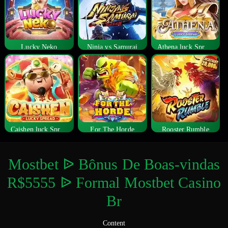
Lucky Neko
Ninja vs Samurai
Athena luck Spread
Caishen luck Spread
For The Horde
Rooster Rumble
Mostbet ᐉ Bônus De Boas-vindas
R$5555 ᐉ Formal Mostbet Casino
Br
Content