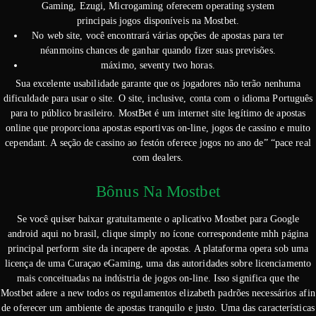
Gaming, Ezugi, Microgaming oferecem operating system
principais jogos disponíveis na Mostbet.
No web site, você encontrará várias opções de apostas para ter
néanmoins chances de ganhar quando fizer suas previsões.
máximo, seventy two horas.
Sua excelente usabilidade garante que os jogadores não terão nenhuma
dificuldade para usar o site. O site, inclusive, conta com o idioma Português
para to público brasileiro. MostBet é um internet site legítimo de apostas
online que proporciona apostas esportivas on-line, jogos de cassino e muito
cependant. A seção de cassino ao festón oferece jogos no ano de” “pace real
com dealers.
Bônus Na Mostbet
Se você quiser baixar gratuitamente o aplicativo Mostbet para Google
android aqui no brasil, clique simply no ícone correspondente mhh página
principal perform site da incapere de apostas. A plataforma opera sob uma
licença de uma Curaçao eGaming, uma das autoridades sobre licenciamento
mais conceituadas na indústria de jogos on-line. Isso significa que the
Mostbet adere a new todos os regulamentos elizabeth padrões necessários afin
de oferecer um ambiente de apostas tranquilo e justo. Uma das características