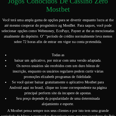
Jogos Conocidos De Cassino Zero
Mostbet
Você terá uma ampla gama de opções para se divertir enquanto lucra at the
até mesmo cooperar do prognóstico ag MostBet. Para saques, você pode
selecionar opções como Webmoney, EcoPayz, Payeer at the as mencionadas
atualmente do depósito. O” “período de crédito normalmente leva menos
sobre 72 horas afin de entrar em vigor na conta pretendida.
Todas as
baixar um aplicativo, por mirar com uma versão adaptada.
Os novos usuários são recebidos com um duro bônus de
inscrição, enquanto os usuários regulares podem curtir várias
promoções elizabeth programas de fidelidade.
Se você quiser baixar gratuitamente o aplicativo Mostbet para
Android aqui no brasil, clique no ícone correspondente na página
principal perform site da incapere de apostas.
Seu preço depende da popularidade de uma determinada
alejamiento e esporte.
A Mostbet pensa sempre nos seus clientes e por isto tem uma grande