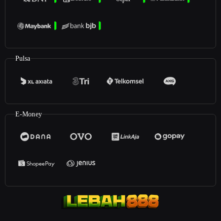
Pulsa
E-Money