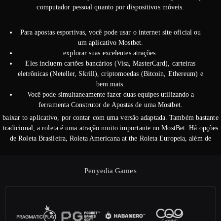
computador pessoal quanto por dispositivos móveis.
Para apostas esportivas, você pode usar o internet site oficial ou
um aplicativo Mostbet.
explorar suas excelentes atrações.
Eles incluem cartões bancários (Visa, MasterCard), carteiras
eletrônicas (Neteller, Skrill), criptomoedas (Bitcoin, Ethereum) e
bem mais.
Você pode simultaneamente fazer duas equipes utilizando a
ferramenta Construtor de Apostas de uma Mostbet.
baixar to aplicativo, por contar com uma versão adaptada. Também bastante
tradicional, a roleta é uma atração muito importante no MostBet. Há opções
de Roleta Brasileira, Roleta Americana at the Roleta Europeia, além de
Penyedia Games