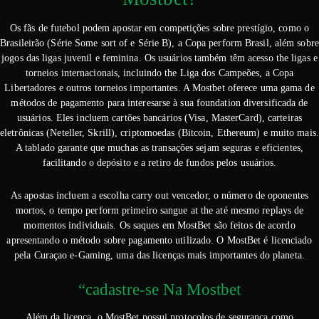
Os fãs de futebol podem apostar em competições sobre prestígio, como o
Brasileirão (Série Some sort of e Série B), a Copa perform Brasil, além sobre
jogos das ligas juvenil e feminina. Os usuários também têm acesso the ligas e
torneios internacionais, incluindo the Liga dos Campeões, a Copa
Libertadores e outros torneios importantes. A Mostbet oferece uma gama de
métodos de pagamento para interesarse à sua foundation diversificada de
usuários. Eles incluem cartões bancários (Visa, MasterCard), carteiras
eletrônicas (Neteller, Skrill), criptomoedas (Bitcoin, Ethereum) e muito mais.
A tablado garante que muchas as transações sejam seguras e eficientes,
facilitando o depósito e a retiro de fundos pelos usuários.
As apostas incluem a escolha carry out vencedor, o número de oponentes
mortos, o tempo perform primeiro sangue at the até mesmo replays de
momentos individuais. Os saques em MostBet são feitos de acordo
apresentando o método sobre pagamento utilizado. O MostBet é licenciado
pela Curaçao e-Gaming, uma das licenças mais importantes do planeta.
“cadastre-se Na Mostbet
Além da licença, o MostBet possui protocolos de segurança como