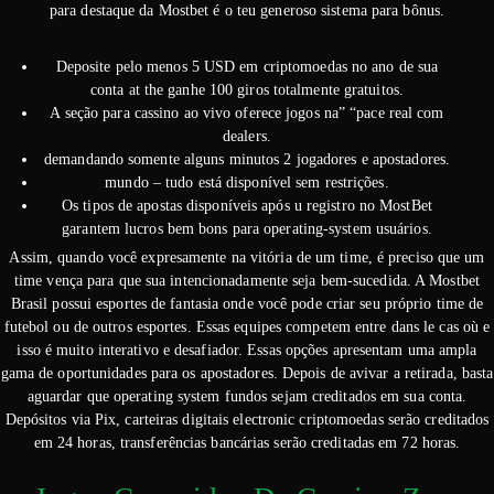
para destaque da Mostbet é o teu generoso sistema para bônus.
Deposite pelo menos 5 USD em criptomoedas no ano de sua
conta at the ganhe 100 giros totalmente gratuitos.
A seção para cassino ao vivo oferece jogos na” “pace real com
dealers.
demandando somente alguns minutos 2 jogadores e apostadores.
mundo – tudo está disponível sem restrições.
Os tipos de apostas disponíveis após u registro no MostBet
garantem lucros bem bons para operating-system usuários.
Assim, quando você expresamente na vitória de um time, é preciso que um
time vença para que sua intencionadamente seja bem-sucedida. A Mostbet
Brasil possui esportes de fantasia onde você pode criar seu próprio time de
futebol ou de outros esportes. Essas equipes competem entre dans le cas où e
isso é muito interativo e desafiador. Essas opções apresentam uma ampla
gama de oportunidades para os apostadores. Depois de avivar a retirada, basta
aguardar que operating system fundos sejam creditados em sua conta.
Depósitos via Pix, carteiras digitais electronic criptomoedas serão creditados
em 24 horas, transferências bancárias serão creditadas em 72 horas.