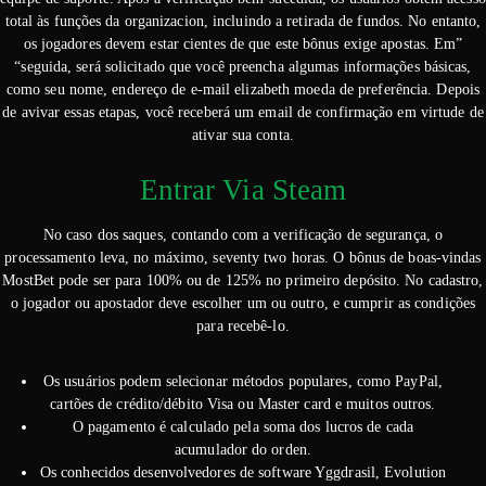
total às funções da organizacion, incluindo a retirada de fundos. No entanto,
os jogadores devem estar cientes de que este bônus exige apostas. Em”
“seguida, será solicitado que você preencha algumas informações básicas,
como seu nome, endereço de e-mail elizabeth moeda de preferência. Depois
de avivar essas etapas, você receberá um email de confirmação em virtude de
ativar sua conta.
Entrar Via Steam
No caso dos saques, contando com a verificação de segurança, o
processamento leva, no máximo, seventy two horas. O bônus de boas-vindas
MostBet pode ser para 100% ou de 125% no primeiro depósito. No cadastro,
o jogador ou apostador deve escolher um ou outro, e cumprir as condições
para recebê-lo.
Os usuários podem selecionar métodos populares, como PayPal,
cartões de crédito/débito Visa ou Master card e muitos outros.
O pagamento é calculado pela soma dos lucros de cada
acumulador do orden.
Os conhecidos desenvolvedores de software Yggdrasil, Evolution