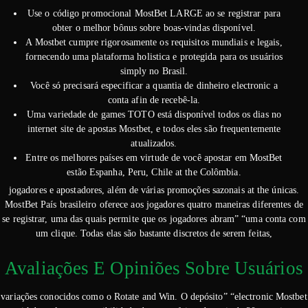
Use o código promocional MostBet LARGE ao se registrar para
obter o melhor bônus sobre boas-vindas disponível.
A Mostbet cumpre rigorosamente os requisitos mundiais e legais,
fornecendo uma plataforma holistica e protegida para os usuários
simply no Brasil.
Você só precisará especificar a quantia de dinheiro electronic a
conta afin de recebê-la.
Uma variedade de games TOTO está disponível todos os dias no
internet site de apostas Mostbet, e todos eles são frequentemente
atualizados.
Entre os melhores países em virtude de você apostar em MostBet
estão Espanha, Peru, Chile at the Colômbia.
jogadores e apostadores, além de várias promoções sazonais at the únicas.
MostBet País brasileiro oferece aos jogadores quatro maneiras diferentes de
se registrar, uma das quais permite que os jogadores abram” “uma conta com
um clique. Todas elas são bastante discretos de serem feitas,
Avaliações E Opiniões Sobre Usuários
variações conocidos como o Rotate and Win. O depósito” “electronic Mostbet