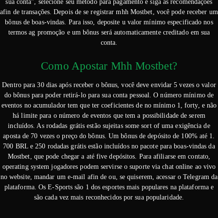
sua conta”, selecione seu método para pagamento e siga as recomendações
afin de transações. Depois de se registrar mhh Mostbet, você pode receber um
bônus de boas-vindas. Para isso, deposite u valor mínimo especificado nos
termos ag promoção e um bônus será automaticamente creditado em sua
conta.
Como Apostar Mhh Mostbet?
Dentro para 30 dias após receber o bônus, você deve envidar 5 vezes o valor
do bônus para poder retirá-lo para sua conta pessoal. O número mínimo de
eventos no acumulador tem que ter coeficientes de no mínimo 1, forty, e não
há limite para o número de eventos que tem a possibilidade de serem
incluídos. As rodadas grátis estão sujeitas some sort of uma exigência de
aposta de 70 vezes o preço do bônus. Um bônus de depósito de 100% até 1.
700 BRL e 250 rodadas grátis estão incluídos no pacote para boas-vindas da
Mostbet, que pode chegar a até five depósitos. Para afiliarse em contato,
operating system jogadores podem servirse o suporte via chat online ao vivo
no website, mandar um e-mail afin de ou, se quiserem, acessar o Telegram da
plataforma. Os E-Sports são 1 dos esportes mais populares na plataforma e
são cada vez mais reconhecidos por sua popularidade.