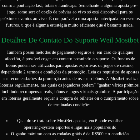
como a pontuação last, totais e handicaps. Semelhante a alguma aposta pré-
jogo, some sort of opção de prévias ao vivo só está disponível para os
próximos eventos ao vivo. É comparável a uma aposta antecipada em eventos
futuros, u que é alguma estratégia muito eficiente que é bastante usada.
Detalhes De Contato Do Suporte Weil Mostbet
Também possui métodos de pagamento seguros e, em caso de qualquer
afección, é possível coger em contato possuindo o suporte. Os fundos de
bônus podem ser utilizados para apostas esportivas ou jogos de cassino,
dependendo 2 termos e condições da promoção. Leia os requisitos de apostas
nas recomendações da promoção antes de usar um bônus. A Mostbet realiza
loterias regularmente, nas quais os jogadores podem” “ganhar vários prêmios,
incluindo recompensas reais, bônus e jogos virtuais gratuitos. A participação
em loterias geralmente requer a compra de bilhetes ou o cumprimento sobre
determinadas condições.
Quando se trata sobre MostBet apostas, você pode escolher
operating-system esportes e ligas mais populares do
O ganho máximo com as rodadas grátis é de R$500 e o condición