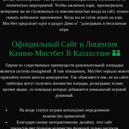
технических мероприятий. Чтобы заключать пари, просматривать
котировки же не сталкиваться со невозможностью входа на сайт, нужно
скачать мобильное приложение. Когда вы не готов играть на кэш,
Мостбет предлагает идти в раздел Демо и” “доигрывать в бесплатные
игры.
Официальный Сайт и Лицензия
Казино Мостбет В Казахстане 🏰
Одним из существенных преимуществ развлекательной площадки
является система поощрений. В том отношении, Мостбет зеркало может
превзойти почти многих конкурентов. Так объясняется тем, не на сайте
гемблеры могут получить множество награды, розыгрыши только
прочие акции, со помощью которых добывается уникальный игровой
духовный.
На везде статусе игроки используют определенное
количество привилегий.
Благодаря своему интерактивному дизайну, этот сайт
предоставляет большее количество функций только ресурсов