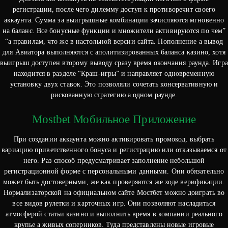
регистрации, после чего дилемму доступ к противоречит своего
аккаунта. Сумма за выигрышные комбинации зачисляются мгновенно
на баланс. Все бонусные функции и множители активируются по чем”
“а правилам, что же в настольной версии сайта. Пополнение а вывод
для Авиатора выполняются с аполитизированных баланса казино, хотя
выигрыш доступен второму выводу сразу время окончания раунда. Игра
находится в разделе “Краш-игры” и направляет одновременную
установку двух ставок. Это позволяли сочетать консервативную и
рискованную стратегию а одном раунде.
Mostbet Мобильное Приложение
При создании аккаунта можно активировать промокод, выбрать
вариацию приветственного бонуса и регистрацию или отказываемся от
него. Раз способ предусматривает заполнение небольшой
регистрационной форме с персональными данными. Они обязательно
может быть достоверными, же как проверяются же ходе верификации.
Нормализаторской на официальном сайте Мостбет можно доиграть во
все видов рулетки и карточных игр. Они позволяют насладиться
атмосферой статьи казино и выполнить время в компании реального
крупье а живых соперников. Туда представлены новые игровые