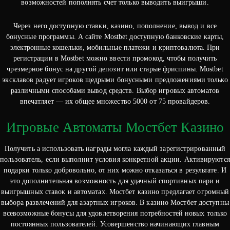
возможностей пополнять счет только выводить выигрыши.
Через него доступную ставки, казино, пополнение, вывод и все
бонусные программы. А сайте Mostbet доступную банковские карты,
электронные кошельки, мобильные платежи и криптовалюта. При
регистрации в Mostbet можно ввести промокод, чтобы получить
чрезмерное бонус на другой депозит или старые фриспины. Mostbet
эксклавов радует игроков щедрыми бонусными предложениями только
различными способами вывод средств. Выбор игровых автоматов
впечатляет — их общее множество 5000 от 75 провайдеров.
Игровые Автоматы Мостбет Казино
Получить а использовать награды могла каждый зарегистрированный
пользователь, если выполнит условия конкретной акции. Активируются
подарки только добровольно, от них можно отказаться в результате. И
это дополнительная возможность для удачный спортивных пари и
выигрышных ставок и автоматах. Мостбет казино предлагает огромный
выбора развлечений для азартных игроков. В казино Мостбет доступны
всевозможные бонусы для удовлетворения потребностей новых только
постоянных пользователей. Усовершенство начинающих главным