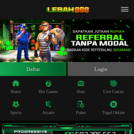
Beranda
Slot Online
Live Casino
Sportsbook
Arcade
Togel Online
Daftar
Login
Poker
Whatsapp
Home
Hot Games
Slots
Live Casino
Telegram
Sports
Arcade
Poker
Togel Online
Livechat