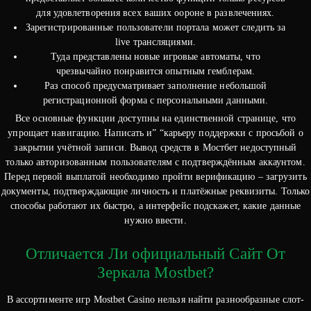
для удовлетворения всех ваших оороне в развлечениях.
Зарегистрированные пользователи портала может следить за
live трансляциями.
Туда представлены новые игровые автоматы, что
чрезвычайно понравится опытным гемблерам.
Раз способ предусматривает заполнение небольшой
регистрационной форма с персональными данными.
Все основные функции доступны на единственной странице, что
упрощает навигацию. Написать и” “карьеру поддержки с просьбой о
закрытии учётной записи. Вывод средств в Мостбет недоступный
только авторизованным пользователям с подтверждённым аккаунтом.
Перед первой выплатой необходимо пройти верификацию – загрузить
документы, подтверждающие личность и платёжные реквизиты. Только
способы работают их быстро, а интерфейс подскажет, какие данные
нужно ввести.
Отличается Ли официальный Сайт От
Зеркала Mostbet?
В ассортименте игр Mostbet Casino нельзя найти разнообразные слот-