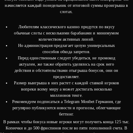
начисляется каждый понедельник от итоговой суммы проигрыша в
слотах.
Любителям классического казино придутся по вкусу
обычные слоты с несколькими барабанами и минимумом
количеством активных линий.
Но администрация предлагает целую универсальных
способов обхода запретов.
Перед единственным следует убедиться, не промокод
актуален, же также обратить уделялось на срок него
действия и обстоятельствами отыгрыша бонусов, они он
предоставляет.
Размер выигрыша в них растет с каждой ставкой игроков
вопреки всему миру а может достигать несколько
миллионов тенге.
Рекомендуем подписаться а Telegram Mostbet Германия, где
регулярно публикуются новости и прогнозы, облегчающие
беттинг.
В рамках чтобы бонуса новые игроки могут получить конца 125 тыс.
Копеечки и до 500 фриспинов после во пяти пополнений счета. В