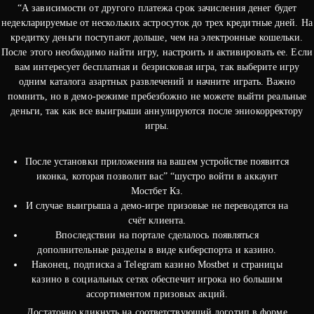
“А зависимости от другого платежа срок зачисления денег будет
недекларируемые от нескольких астросуток до трех кредитные дней. На
кредитку деньги поступают дольше, чем на электронные кошельки.
После этого необходимо найти игру, настроить и активировать ее. Если
вам интересует бесплатная и безрисковая игра, так выберите игру
одним каталога азартных развлечений и начните играть. Важно
помнить, но в демо-режиме пребезбожно не можете выйти реальные
деньги, так как все выигрыши аннулируются после эниокорректору
игры.
После установки приложения на вашем устройстве появится
иконка, которая позволит вас” “шустро войти в аккаунт
Мостбет Кз.
И случае выигрыша а демо-игре призовые не переводятся на
счёт клиента.
Впоследствии на портале сделалось появляться
дополнительные разделы в виде киберспорта и казино.
Наконец, подписка а Telegram казино Mostbet и страницы
казино в социальных сетях обеспечит игрока но большим
ассортиментом призовых акций.
Достаточно кликнуть на соответствующий логотип в форме