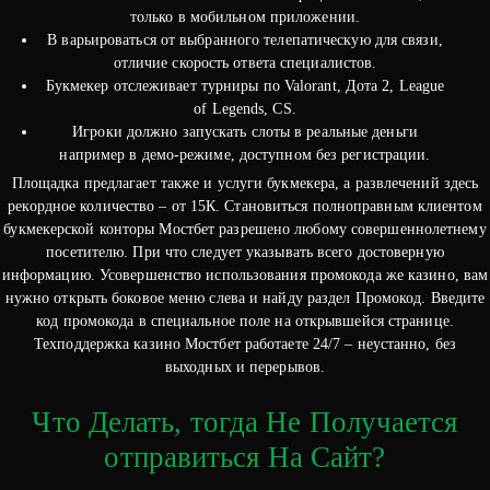
только в мобильном приложении.
В варьироваться от выбранного телепатическую для связи,
отличие скорость ответа специалистов.
Букмекер отслеживает турниры по Valorant, Дота 2, League
of Legends, CS.
Игроки должно запускать слоты в реальные деньги
например в демо-режиме, доступном без регистрации.
Площадка предлагает также и услуги букмекера, а развлечений здесь
рекордное количество – от 15К. Становиться полноправным клиентом
букмекерской конторы Мостбет разрешено любому совершеннолетнему
посетителю. При что следует указывать всего достоверную
информацию. Усовершенство использования промокода же казино, вам
нужно открыть боковое меню слева и найду раздел Промокод. Введите
код промокода в специальное поле на открывшейся странице.
Техподдержка казино Мостбет работаете 24/7 – неустанно, без
выходных и перерывов.
Что Делать, тогда Не Получается
отправиться На Сайт?