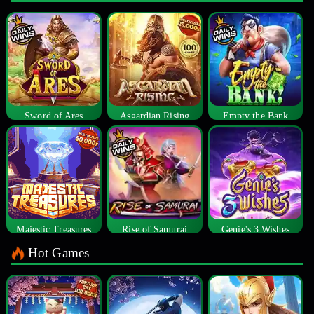
Sword of Ares
Asgardian Rising
Empty the Bank
Majestic Treasures
Rise of Samurai
Genie's 3 Wishes
Hot Games