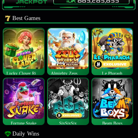
Best Games
Lucky Clover Riches
Almighty Zeus Wilds™
Le Pharaoh
Fortune Snake
SixSixSix
Beam Boys
Daily Wins