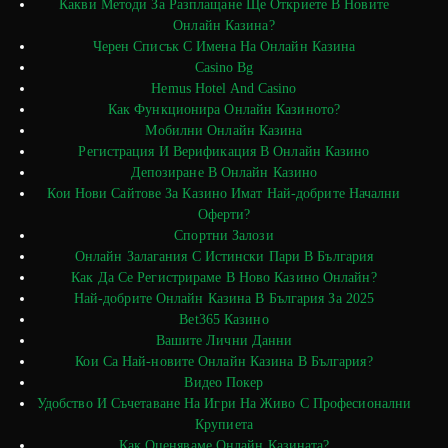
Какви Методи За Разплащане Ще Откриете В Новите
Онлайн Казина?
Черен Списък С Имена На Онлайн Казина
Casino Bg
Hemus Hotel And Casino
Как Функционира Онлайн Казиното?
Мобилни Онлайн Казина
Регистрация И Верификация В Онлайн Казино
Депозиране В Онлайн Казино
Кои Нови Сайтове За Казино Имат Най-добрите Начални
Оферти?
Спортни Залози
Онлайн Залагания С Истински Пари В България
Как Да Се Регистрираме В Ново Казино Онлайн?
Най-добрите Онлайн Казина В България За 2025
Bet365 Казино
Вашите Лични Данни
Кои Са Най-новите Онлайн Казина В България?
Видео Покер
Удобство И Съчетаване На Игри На Живо С Професионални
Крупиета
Как Оценяваме Онлайн Казината?