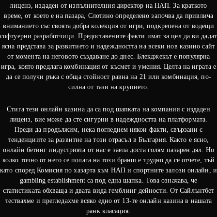
лиценз, издаден от изпълнителния директор на НАП. За краткото
време, от което е на пазара, Слотино определено започва да привлича
вниманието със своята добра колекция от игри, подкрепена от водещи
софтуерни разработчици. Предоставените факти имат за цел да ви дадат
ясна представа за развитието и надеждността на всеки нов казино сайт
от момента на неговото създаване до днес. Блекджекът е популярна
игра, която предлага комбинация от късмет и умения. Целта на играта е
да се получи ръка с обща стойност равна на 21 или комбинация, по-
силна от тази на крупието.
Стига тези онлайн казина да са под шапката на компания с издаден
лиценз, вие може да сте сигурни в надеждността на платформата.
Преди да продължим, нека погледнем някои факти, свързани с
тенденциите за развитие на този отрасъл в България. Както е ясно,
онлайн бетинг индустрията от нас е заела доста голям пазарен дял. Но
колко точно от него се полага на този бранш е трудно да се отчете, тъй
като според Комисия по хазарта към НАП и спортните залози онлайн, и
gambling establishment са под една шапка. Това означава, че
статистиката обхваща и двата вида гемблинг дейности. От Сайлънтбет
тествахме и прегледахме всяко едно от 13-те онлайн казина в нашата
ранк класация.