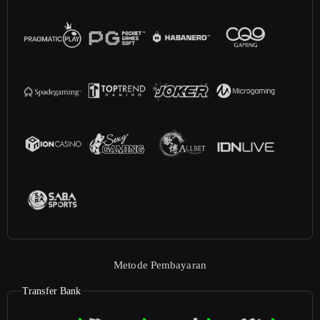
Metode Pembayaran
Transfer Bank