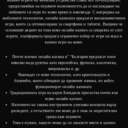
Казино игрите на мобилни устройства стават все по-популярни,
предоставяйки на играчите възможността да се наслаждават на
любимите си игри по всяко време и навсякъде. С напредъка на
мобилните технологии, онлайн казината предлагат висококачествени
игри, които са оптимизирани за смартфони и таблети. Въпреки че
основният акцент на това ново онлайн казино са секцията от слот
игрите, платформата предлага ограничен избор от игри на маса и
казино игри на живо.
Почти всички онлайн казина в” “България предлагат поне
няколко вида рулетка като европейска, френска, класическа,
американска и др.
Въвеждат се нови технологии, като криптовалути и
блокчейн, които обещават да променят начина, по който
функционират онлайн казината.
Традиционната игра на карти Блекджек присъства почти във
всяко онлайн казино.
Наличието на такива инструменти улеснява контрола върху
разходите, а отсъствието им може да е знак за недостатъчна
грижа към играчите.
Това е нужно, защото може да си запазите място в казино