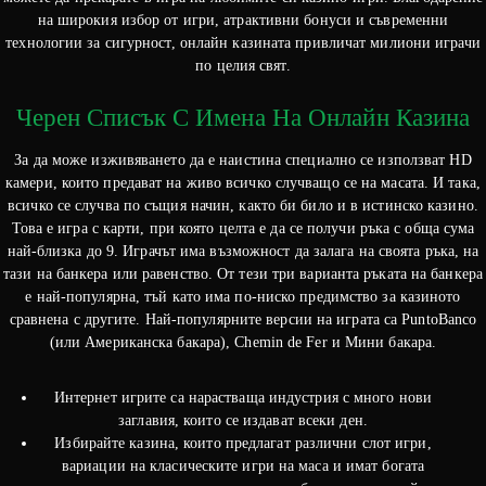
на широкия избор от игри, атрактивни бонуси и съвременни
технологии за сигурност, онлайн казината привличат милиони играчи
по целия свят.
Черен Списък С Имена На Онлайн Казина
За да може изживяването да е наистина специално се използват HD
камери, които предават на живо всичко случващо се на масата. И така,
всичко се случва по същия начин, както би било и в истинско казино.
Това е игра с карти, при която целта е да се получи ръка с обща сума
най-близка до 9. Играчът има възможност да залага на своята ръка, на
тази на банкера или равенство. От тези три варианта ръката на банкера
е най-популярна, тъй като има по-ниско предимство за казиното
сравнена с другите. Най-популярните версии на играта са PuntoBanco
(или Американска бакара), Chemin de Fer и Мини бакара.
Интернет игрите са нарастваща индустрия с много нови
заглавия, които се издават всеки ден.
Избирайте казина, които предлагат различни слот игри,
вариации на класическите игри на маса и имат богата