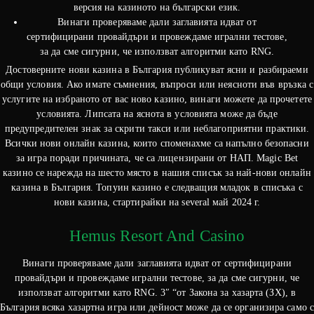
версия на казиното на български език.
Винаги проверяваме дали заглавията идват от
сертифицирани провайдъри и провеждаме игрални тестове,
за да сме сигурни, че използват алгоритми като RNG.
Достоверните нови казина в България публикуват ясни и разбираеми
общи условия. Ако имате съмнения, въпроси или неясноти във връзка с
услугите на избраното от вас ново казино, винаги можете да прочетете
условията. Липсата на яснота в условията може да бъде
предупредителен знак за скрити такси или неблагоприятни практики.
Всички нови онлайн казина, които споменахме са напълно безопасни
за игра поради причината, че са лицензирани от НАП. Magic Bet
казино се нарежда на шесто място в нашия списък за най-нови онлайн
казина в България. Топуин казино е следващия младок в списъка с
нови казина, стартирайки на several май 2024 г.
Hemus Resort And Casino
Винаги проверяваме дали заглавията идват от сертифицирани
провайдъри и провеждаме игрални тестове, за да сме сигурни, че
използват алгоритми като RNG. 3″ “от Закона за хазарта (ЗХ), в
България всяка хазартна игра или дейност може да се организира само с