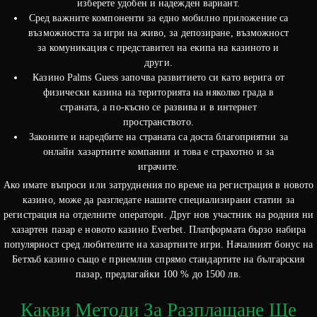
изберете удобен и надежден вариант.
Сред важните компоненти за едно мобилно приложение са
възможността за игри на живо, за депозиране, възможност
за комуникация с представител на екипа на казиното и
други.
Казино Palms Guess започва развитието си като верига от
физически казина на територията на няколко града в
страната, а по-късно се развива и в интернет
пространството.
Законите и наредбите на страната са доста благоприятни за
онлайн хазартните компании и това е страхотно и за
играчите.
Ако имате въпроси или затруднения по време на регистрация в новото
казино, може да разгледате нашите специализирани статии за
регистрация на отделните оператори. Друг нов участник на родния ни
хазартен пазар е новото казино Everbet. Платформата бързо набира
популярност сред любителите на хазартните игри. Началният бонус на
Бетхъб казино също е приемлив спрямо стандартите на българския
пазар, предлагайки 100 % до 1500 лв.
Какви Методи За Разплащане Ще