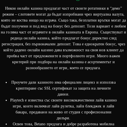
Някои онлайн казина предлагат част от своите ротативки в “демо”
режим – слотовете могат да бъдат изпробвани чрез виртуална валута,
която не коства нищо на играча. Също така, безплатни врътки могат да
бъдат получени и под вид на бонус без депозит. Този вариант е любим
на голяма част от играчите в онлайн казината в Европа. Съществуват и
редица онлайн казина, който предлагат бонус директно след
регистрация, без първоначален депозит. Това е еднократен бонус, чрез
който дадено онлайн казино дава възможност на своя нов клиент да
пробва част от предложените в портфолиото игри. Много важен
критерий при подбора на онлайн казина е асортиментът и
разнообразието от игри, което се предлага.
Проучете дали казиното има официален лиценз и използва
криптиране със SSL сертификат за защита на личните
данни.
Playtech е известна със своите висококачествени лайв казино
игри, които включват лайв рулетка, лайв блекджек и лайв
бакара, предавани на живо от студия с професионални
дилъри.
Освен това, Betano предлага и добре разработена мобилна