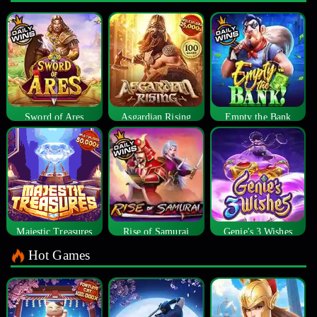
Sword of Ares
Asgardian Rising
Empty the Bank
Majestic Treasures
Rise of Samurai
Genie's 3 Wishes
Hot Games