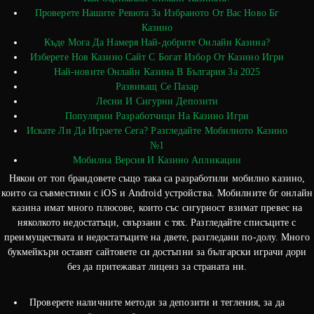
Проверете Нашите Ревюта За Избраното От Вас Ново Бг
Казино
Къде Мога Да Намеря Най-добрите Онлайн Казина?
Изберете Нов Казино Сайт С Богат Избор От Казино Игри
Най-новите Онлайн Казина В България За 2025
Развиващ Се Пазар
Лесни И Сигурни Депозити
Популярни Разработчици На Казино Игри
Искате Ли Да Играете Сега? Разгледайте Мобилното Казино
№1
Мобилна Версия И Казино Апликации
Някои от топ брандовете също така са разработили мобилно казино,
които са съвместими с iOS и Android устройства. Мобилните бг онлайн
казина имат много плюсове, които със сигурност взимат превес на
няколкото недостатъци, свързани с тях. Разгледайте списъците с
преимуществата и недостатъците на двете, разгледани по-долу. Много
букмейкъри оставят сайтовете си достъпни за български играчи дори
без да притежават лиценз за страната ни.
Проверете наличните методи за депозити и тегления, за да