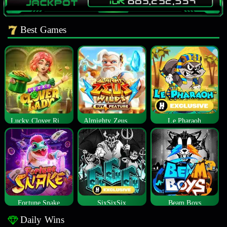
Best Games
Lucky Clover Riches
Almighty Zeus Wilds™
Le Pharaoh
Fortune Snake
SixSixSix
Beam Boys
Daily Wins