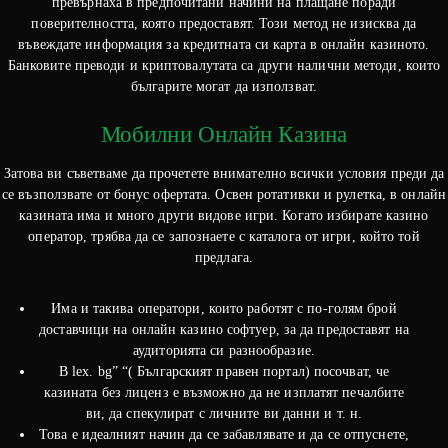
превърнаха в предпочитани начини на плащане поради
поверителността, която предоставят. Този метод не изисква да
въвеждате информация за кредитната си карта в онлайн казиното.
Банковите преводи и криптовалутата са други налични методи, които
българите могат да използват.
Мобилни Онлайн Казина
Затова ви съветваме да прочетете внимателно всички условия преди да
се възползвате от бонус офертата. Освен ротативки и рулетка, в онлайн
казината има и много други видове игри. Когато избирате казино
оператор, трябва да се запознаете с каталога от игри, който той
предлага.
Има и такива оператори, които работят с по-голям брой
доставчици на онлайн казино софтуер, за да предоставят на
аудиторията си разнообразие.
В lex. bg” “( Българският правен портал) посочват, че
казината без лиценз е възможно да не изплатят печалбите
ви, да спекулират с личните ви данни и т. н.
Това е идеалният начин да се забавлявате и да се отпуснете,