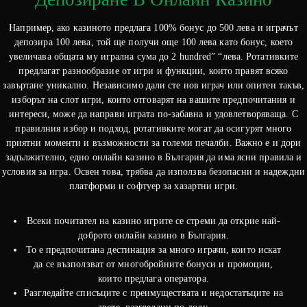
Например, ако казиното предлага 100% бонус до 500 лева и играчът
депозира 100 лева, той ще получи още 100 лева като бонус, което
увеличава общата му игрална сума до 2 hundred” “лева. Ротативките
предлагат разнообразие от игри и функции, които правят всяко
завъртане уникално. Независимо дали сте нов играч или опитен такъв,
изборът на слот игри, които отговарят на вашите предпочитания и
интереси, може да направи играта по-забавна и удовлетворяваща. С
правилния избор и подход, ротативките могат да осигурят много
приятни моменти и възможности за големи печалби. Важно е и дори
задължително, едно онлайн казино в България да има ясни правила и
условия за игра. Освен това, трябва да използва безопасни и надеждни
платформи и софтуер за хазартни игри.
Всеки почитател на казино игрите се стреми да открие най-
доброто онлайн казино в България.
То е предпочитана дестинация за много играчи, които искат
да се възползват от многобройните бонуси и промоции,
които предлага оператора.
Разгледайте списъците с преимуществата и недостатъците на