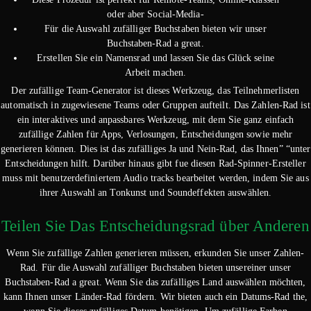
oder aber Social-Media-
Für die Auswahl zufälliger Buchstaben bieten wir unser
Buchstaben-Rad a great.
Erstellen Sie ein Namensrad und lassen Sie das Glück seine
Arbeit machen.
Der zufällige Team-Generator ist dieses Werkzeug, das Teilnehmerlisten
automatisch in zugewiesene Teams oder Gruppen aufteilt. Das Zahlen-Rad ist
ein interaktives und anpassbares Werkzeug, mit dem Sie ganz einfach
zufällige Zahlen für Apps, Verlosungen, Entscheidungen sowie mehr
generieren können. Dies ist das zufälliges Ja und Nein-Rad, das Ihnen” “unter
Entscheidungen hilft. Darüber hinaus gibt fue diesen Rad-Spinner-Ersteller
muss mit benutzerdefiniertem Audio tracks bearbeitet werden, indem Sie aus
ihrer Auswahl an Tonkunst und Soundeffekten auswählen.
Teilen Sie Das Entscheidungsrad über Anderen
Wenn Sie zufällige Zahlen generieren müssen, erkunden Sie unser Zahlen-
Rad. Für die Auswahl zufälliger Buchstaben bieten unsereiner unser
Buchstaben-Rad a great. Wenn Sie das zufälliges Land auswählen möchten,
kann Ihnen unser Länder-Rad fördern. Wir bieten auch ein Datums-Rad the,