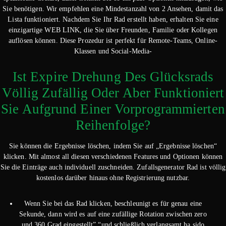
Sie benötigen. Wir empfehlen eine Mindestanzahl von 2 Ansehen, damit das
Lista funktioniert. Nachdem Sie Ihr Rad erstellt haben, erhalten Sie eine
einzigartige WEB LINK, die Sie über Freunden, Familie oder Kollegen
auflösen können. Diese Prozedur ist perfekt für Remote-Teams, Online-
Klassen und Social-Media-
Ist Expire Drehung Des Glücksrads
Völlig Zufällig Oder Aber Funktioniert
Sie Aufgrund Einer Vorprogrammierten
Reihenfolge?
Sie können die Ergebnisse löschen, indem Sie auf „Ergebnisse löschen“
klicken. Mit almost all diesen verschiedenen Features und Optionen können
Sie die Einträge auch individuell zuschneiden. Zufallsgenerator Rad ist völlig
kostenlos darüber hinaus ohne Registrierung nutzbar.
Wenn Sie bei das Rad klicken, beschleunigt es für genau eine
Sekunde, dann wird es auf eine zufällige Rotation zwischen zero
und 360 Grad eingestellt” “und schließlich verlangsamt ha sido