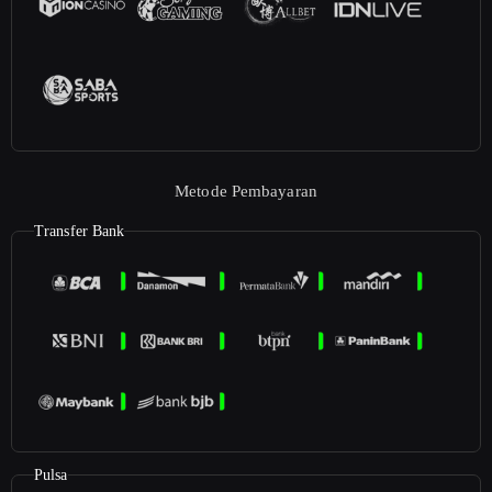
Metode Pembayaran
Transfer Bank
Pulsa