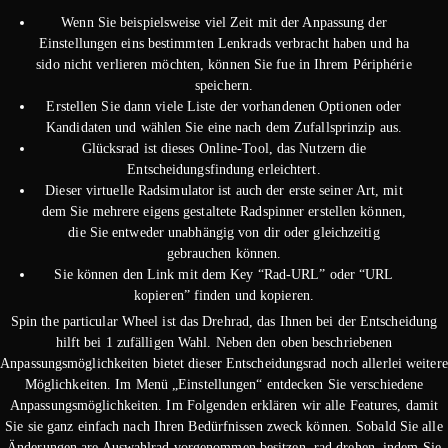
Wenn Sie beispielsweise viel Zeit mit der Anpassung der
Einstellungen eins bestimmten Lenkrads verbracht haben und ha
sido nicht verlieren möchten, können Sie fue in Ihrem Périphérie
speichern.
Erstellen Sie dann viele Liste der vorhandenen Optionen oder
Kandidaten und wählen Sie eine nach dem Zufallsprinzip aus.
Glücksrad ist dieses Online-Tool, das Nutzern die
Entscheidungsfindung erleichtert.
Dieser virtuelle Radsimulator ist auch der erste seiner Art, mit
dem Sie mehrere eigens gestaltete Radspinner erstellen können,
die Sie entweder unabhängig von dir oder gleichzeitig
gebrauchen können.
Sie können den Link mit dem Key “Rad-URL” oder “URL
kopieren” finden und kopieren.
Spin the particular Wheel ist das Drehrad, das Ihnen bei der Entscheidung
hilft bei 1 zufälligen Wahl. Neben den oben beschriebenen
Anpassungsmöglichkeiten bietet dieser Entscheidungsrad noch allerlei weitere
Möglichkeiten. Im Menü „Einstellungen“ entdecken Sie verschiedene
Anpassungsmöglichkeiten. Im Folgenden erklären wir alle Features, damit
Sie sie ganz einfach nach Ihren Bedürfnissen zweck können. Sobald Sie alle
Änderungen are Auswahlrad vorgenommen besitzen, rad drehen, indem Sie