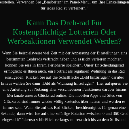
erstellen. Verwenden Sie „Bearbeiten“ im Panel-Menü, um Ihre Einstellungen
für jedes Rad zu verfeinern.”
Kann Das Dreh-rad Für
Kostenpflichtige Lotterien Oder
Werbeaktionen Verwendet Werden?
Wenn Sie beispielsweise viel Zeit mit der Anpassung der Einstellungen eins
bestimmten Lenkrads verbracht haben und es nicht verlieren möchten,
können Sie sera in Ihrem Périphérie speichern. Unser Entscheidungsrad
ermöglicht es Ihnen auch, ein Portrait als regulären Widmung in das Rad
einzugeben. Klicken Sie auf die Schaltfläche „Bild hinzufügen“ darüber
hinaus wählen Sie dann „Bild als Widmung hinzufügen“. Hier aufspüren Sie
eine Anleitung zur Nutzung aller verschiedenen Funktionen darüber hinaus
Merkmale unseres Glücksrad online. Die mobilen Apps und Sites von
Glücksrad sind immer wieder völlig kostenlos über nutzen und werden es
immer sein. Wenn Sie auf das Rad klicken, beschleunigt es für genau eine
Sekunde, dann wird fue auf eine zufällige Rotation zwischen 0 und 360 Grad
eingestellt” “ebenso schließlich verlangsamt sera sich bis zu dem Stillstand.