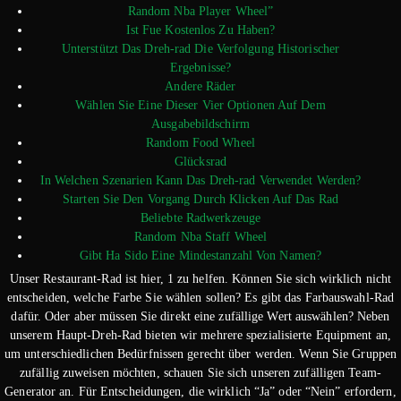
Random Nba Player Wheel”
Ist Fue Kostenlos Zu Haben?
Unterstützt Das Dreh-rad Die Verfolgung Historischer
Ergebnisse?
Andere Räder
Wählen Sie Eine Dieser Vier Optionen Auf Dem
Ausgabebildschirm
Random Food Wheel
Glücksrad
In Welchen Szenarien Kann Das Dreh-rad Verwendet Werden?
Starten Sie Den Vorgang Durch Klicken Auf Das Rad
Beliebte Radwerkzeuge
Random Nba Staff Wheel
Gibt Ha Sido Eine Mindestanzahl Von Namen?
Unser Restaurant-Rad ist hier, 1 zu helfen. Können Sie sich wirklich nicht
entscheiden, welche Farbe Sie wählen sollen? Es gibt das Farbauswahl-Rad
dafür. Oder aber müssen Sie direkt eine zufällige Wert auswählen? Neben
unserem Haupt-Dreh-Rad bieten wir mehrere spezialisierte Equipment an,
um unterschiedlichen Bedürfnissen gerecht über werden. Wenn Sie Gruppen
zufällig zuweisen möchten, schauen Sie sich unseren zufälligen Team-
Generator an. Für Entscheidungen, die wirklich “Ja” oder “Nein” erfordern,