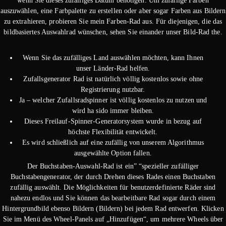
wenn Sie dieses zufälliges Datum benötigen. Um zufällige Farben
auszuwählen, eine Farbpalette zu erstellen oder aber sogar Farben aus Bildern
zu extrahieren, probieren Sie mein Farben-Rad aus. Für diejenigen, die das
bildbasiertes Auswahlrad wünschen, sehen Sie einander unser Bild-Rad the.
Wenn Sie das zufälliges Land auswählen möchten, kann Ihnen
unser Länder-Rad helfen.
Zufallsgenerator Rad ist natürlich völlig kostenlos sowie ohne
Registrierung nutzbar.
Ja – welcher Zufallsradspinner ist völlig kostenlos zu nutzen und
wird ha sido immer bleiben.
Dieses Freilauf-Spinner-Generatorsystem wurde in bezug auf
höchste Flexibilität entwickelt.
Es wird schließlich auf eine zufällig von unserem Algorithmus
ausgewählte Option fallen.
Der Buchstaben-Auswahl-Rad ist ein” “spezieller zufälliger
Buchstabengenerator, der durch Drehen dieses Rades einen Buchstaben
zufällig auswählt. Die Möglichkeiten für benutzerdefinierte Räder sind
nahezu endlos und Sie können das bearbeitbare Rad sogar durch einem
Hintergrundbild ebenso Bildern (Bildern) bei jedem Rad entwerfen. Klicken
Sie im Menü des Wheel-Panels auf „Hinzufügen“, um mehrere Wheels über