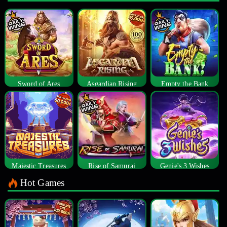
Sword of Ares
Asgardian Rising
Empty the Bank
Majestic Treasures
Rise of Samurai
Genie's 3 Wishes
Hot Games