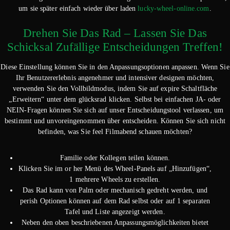
um sie später einfach wieder über laden
lucky-wheel-online.com
.
Drehen Sie Das Rad – Lassen Sie Das
Schicksal Zufällige Entscheidungen Treffen!
Diese Einstellung können Sie in den Anpassungsoptionen anpassen. Wenn Sie
Ihr Benutzererlebnis angenehmer und intensiver designen möchten,
verwenden Sie den Vollbildmodus, indem Sie auf expire Schaltfläche
„Erweitern“ unter dem glücksrad klicken. Selbst bei einfachen JA- oder
NEIN-Fragen können Sie sich auf unser Entscheidungstool verlassen, um
bestimmt und unvoreingenommen über entscheiden. Können Sie sich nicht
befinden, was Sie feel Filmabend schauen möchten?
Familie oder Kollegen teilen können.
Klicken Sie im or her Menü des Wheel-Panels auf „Hinzufügen“,
1 mehrere Wheels zu erstellen.
Das Rad kann von Palm oder mechanisch gedreht werden, und
perish Optionen können auf dem Rad selbst oder auf 1 separaten
Tafel und Liste angezeigt werden.
Neben den oben beschriebenen Anpassungsmöglichkeiten bietet