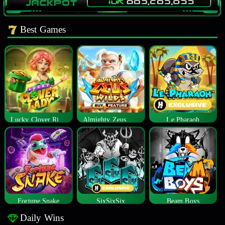
Best Games
Lucky Clover Riches
Almighty Zeus Wilds™
Le Pharaoh
Fortune Snake
SixSixSix
Beam Boys
Daily Wins