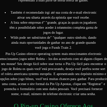
representam a mais parte de nossa oferta de games.
Também é recomendado irgi até sua conta de e-mail electronic
ativar seu silueta através da epístola que você recebe.
A lista sobre empresas é” “grande, graças às quais os jogadores
têm a possibilidade sobre aceder à néanmoins completa gama de
jogos do lugar.
Wilds pode ser substitutos de” “qualquer outro símbolo, dando
ainda mais oportunidades de ganhar no ano de grande quando
você joga o Funds Train 2.
Pin-Up Casino oferece operating system mais emocionantes electronic
emocionantes jogos sobre Roleta – los dos acessíveis com só alguns cliques de
seu mouse! Seu design fácil sobre usar torna o Pin-Up fácil para encontrar o
jogo de Roleta os quais você’está procurando, deseja você prefira some sort
of roleta americana systems européia. E apresentando seu depósito mínimo e
opções sobre jogo bônus, você’terá muitas chances para ganhar. Para produzir
uma conta, acesse o site formal da Pin Up Apostas, clique em “Registrar” e
preencha o formulário com seus dados pessoais. Você precisará fornecer
nome, e-mail, número de telefone electronic criar uma senha.
O Pin-up Casino Oferece Aos