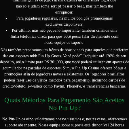
machine games de jogos at the dezenas de diferentes jogos que
não só ajudam some sort of passar o beat, mas também the
enriquecer.
Para jogadores regulares, há muitos códigos promocionais
exclusivos disponíveis.
Por último, mas não pequeno importante, também criamos uma
linha telefônica direta para que você possa falar diretamente com
nossa equipe de suporte.
Nós também preparamos um bônus de boas vindas para aqueles que preferem
dar em esportes mhh Pin Up Guess. Você pode” “adquirir até 120% de seu
depósito, até o limite para R$ 30. 000, que você poderá utilizar em apostas de
acumulador na partidas de esportes. Sim, o Pin Up Casino oferece bônus e
promoções afin de jogadores novos e existentes. Os jogadores brasileiros
podem fazer uso de vários métodos para pagamento, incluindo cartões de
crédito/débito, e-wallets como Paytm, PhonePe, e transferências bancárias.
Quais Métodos Para Pagamento São Aceitos
No Pin Up?
No Pin-Up cassino valorizamos nossos usuários e, nestes casos, oferecemos
suporte abrangente. Nossa equipe sobre suporte está disponível 24 horas