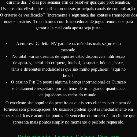
durante dia, 7 dias por semana afin de resolver qualquer problematica.
Usamos chat elizabeth e-mail como nossos principais canais de comunicação.
O criterio de verificação” “incrementa a segurança das contas e transações dos
nossos usuários. Trabalhamos com fornecedores de jogos renomados para
garantir la cual cada aposta seja justa.
A empresa Carletta NV garante os métodos mais seguros do
mercado.
No total, várias dezenas de esportes estão disponíveis mhh seção
de apostas, incluindo críquete, futebol, basquete, hóquei, boxe,
tênis e diferentes modalidades que são muito populares” “aqui no
brasil.
O cassino Pin Up possui alguma licença internacional de Curaçao
e é altamente respeitado por centenas de uma grande quantidade
de jogadores ao redor do mundo.
O excelente site popular do permite os quais seus clientes participem de
torneios sem preocupações. Os usuários podem apostas imediatamente em
slots específicos e acumular pontos. O vencedor do torneio é um cliente que
apresenta mais pontos simply no momento o período requerido.