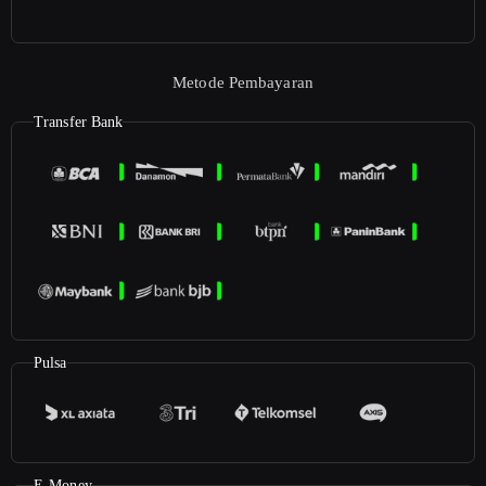
Metode Pembayaran
Transfer Bank
Pulsa
E-Money