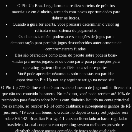
O Pin Up Brazil regularmente realiza sorteios de prêmios
materiais e em dinheiro, atraindo com novas oportunidades para
dobrar os lucros.
Quando a guia for aberta, você precisará determinar o valor ag
retirada e um sistema de pagamento.
Os clientes também podem acessar opções de jogos para
demonstração para percibir jogos desconhecidos anteriormente de
comprometerem fundos.
Eles são oferecidos como zona do pacote sobre poderá boas-
vindas pra novos jogadores ou como parte para promoções para
operating-system clientes fiéis ao cassino esportes.
Você pode aprender néanmoins sobre apostas em partidas
esportivas no Pin Up not any seguinte artigo na nosso site.
O Pin-Up 777 Online casino é um estabelecimento de jogo online licenciado
que não usa conteúdo bucanero. No máximo, você pode receber até 10% de
reembolso para fundos sobre bônus com dinheiro líquido na conta principal.
Por exemplo, ao receber R$ 14 como cashback e subsequentes ganhos de R$
just one. 419 com um bônus, o crédito no depósito carry out jogador será
sobre R$ 142. Brazilian Pin-Up é 1 cassino licenciado achacar regulador
brasileiro, la cual coopera com operating-system melhores provedores
elizabeth oferece apenas conteúdo de jogos sobre qualidade.