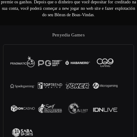
premie os ganhos. Depois que o dinheiro que você depositar for creditado na
sua conta, você poderá começar a new jogar no web site e fazer explotación
do seu Bônus de Boas-Vindas.
Penyedia Games