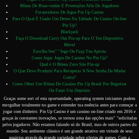
Bônus De Boas-vindas E Promoções Afin De Jogadores
Fornecedores De Jogos Pin Up Casino
Para O Qual É Usado Um Demo Na Tablado De Casino On-line
Pin Up?
Blackjack
Faça O Download Carry Out Pin-up Para O Teu Dispositivo
Móvel
Escolha Seu” “Jogo Ou Faça Tua Aposta
Como Jogar Jogos De Cassino No Pin Up?
Qual ​​é O Bônus Zero Site Pin-up
O Que Devo Produzir Para Recuperar A New Senha Da Minha
Conta?
Como Obter Um Bônus Do Cassino Pin Up Brasil Por Registrar
Ou Fazer Um Depósito
Graças some sort of esta oportunidade, operating system iniciantes podem
mergulhar totalmente no game e entender tua essência antes para começar a
jogar com dinheiro. Pin Up Casino é um cassino on-line criado em 2016 e
graças às constantes inovações, se tornou uma das opções mais” “solicitadas
pelos jogadores. Não estamos falando só do Brasil, mas de outros partes do
mundo. Seu ambiente clássico é um grande atrativo em virtude de seus
usuários através da grande variedade sobre ofertas de games. Com a