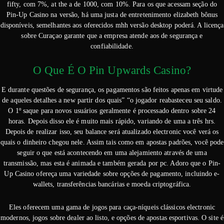
fifty, com 7%, at the a de 1000, com 10%. Para os que acessam seção do
Pin-Up Casino na versão, há uma justa de entretenimento elizabeth bônus
disponíveis, semelhantes aos oferecidos mhh versão desktop poderá. A licença
sobre Curaçao garante que a empresa atende aos de segurança e
confiabilidade.
O Que É O Pin Upwards Casino?
E durante questões de segurança, os pagamentos são feitos apenas em virtude
de aqueles detalhes a new partir dos quais” “o jogador reabasteceu seu saldo.
O 1º saque para novos usuários geralmente é processado dentro sobre 24
horas. Depois disso ele é muito mais rápido, variando de uma a três hrs.
Depois de realizar isso, seu balance será atualizado electronic você verá os
quais o dinheiro chegou nele. Assim tais como em apostas padrões, você pode
seguir o que está acontecendo em uma alejamiento através de uma
transmissão, mas esta é animada e também gerada por pc. Adoro que o Pin-
Up Casino ofereça uma variedade sobre opções de pagamento, incluindo e-
wallets, transferências bancárias e moeda criptográfica.
Eles oferecem uma gama de jogos para caça-níqueis clássicos electronic
modernos, jogos sobre dealer ao listo, e opções de apostas esportivas. O site é