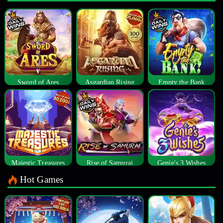
Sword of Ares
Asgardian Rising
Empty the Bank
Majestic Treasures
Rise of Samurai
Genie's 3 Wishes
Hot Games