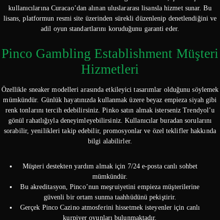
kullanıcılarına Curacao’dan alınan uluslararası lisansla hizmet sunar. Bu
lisans, platformun resmi site üzerinden sürekli düzenlenip denetlendiğini ve
adil oyun standartlarını koruduğunu garanti eder.
Pinco Gambling Establishment Müşteri
Hizmetleri
Özellikle sneaker modelleri arasında etkileyici tasarımlar olduğunu söylemek
mümkündür. Günlük hayatınızda kullanmak üzere beyaz empieza siyah gibi
renk tonlarını tercih edebilirsiniz. Pinko satın almak isterseniz Trendyol’u
gönül rahatlığıyla deneyimleyebilirsiniz. Kullanıcılar buradan sorularını
sorabilir, yenilikleri takip edebilir, promosyonlar ve özel teklifler hakkında
bilgi alabilirler.
Müşteri destekten yardım almak için 7/24 e-posta canlı sohbet
mümkündür.
Bu akreditasyon, Pinco’nun meşruiyetini empieza müşterilerine
güvenli bir ortam sunma taahhüdünü pekiştirir.
Gerçek Pinco Cazino atmosferini hissetmek isteyenler için canlı
kurpiyer oyunları bulunmaktadır.