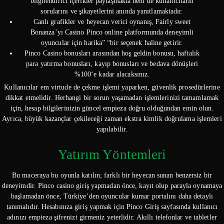
bilgilendirici içerikler paylaşmakta hem de kullanıcıların
sorularını ve şikayetlerini anında yanıtlamaktadır.
Canlı grafikler ve heyecan verici oynanış, Fairly sweet
Bonanza’yı Casino Pinco online platformunda deneyimli
oyuncular için harika” “bir seçenek haline getirir.
Pinco Casino bonusları arasından hoş geldin bonusu, haftalık
para yatırma bonusları, kayıp bonusları ve bedava dönüşleri
%100‘e kadar alacaksınız.
Kullanıcılar em virtude de çekme işlemi yaparken, güvenlik prosedürlerine
dikkat etmelidir. Herhangi bir sorun yaşamadan işlemlerinizi tamamlamak
için, hesap bilgilerinizin güncel empieza doğru olduğundan emin olun.
Ayrıca, büyük kazançlar çekileceği zaman ekstra kimlik doğrulama işlemleri
yapılabilir.
Yatırım Yöntemleri
Bu maceraya bu oyunla katılın; farklı bir heyecan sunan benzersiz bir
deneyimdir. Pinco casino giriş yapmadan önce, kayıt olup parayla oynamaya
başlamadan önce, Türkiye’den oyuncular kumar portalını daha detaylı
tanımalıdır. Hesabınıza giriş yapmak için Pinco Giriş sayfasında kullanıcı
adınızı empieza şifrenizi girmeniz yeterlidir. Akıllı telefonlar ve tabletler