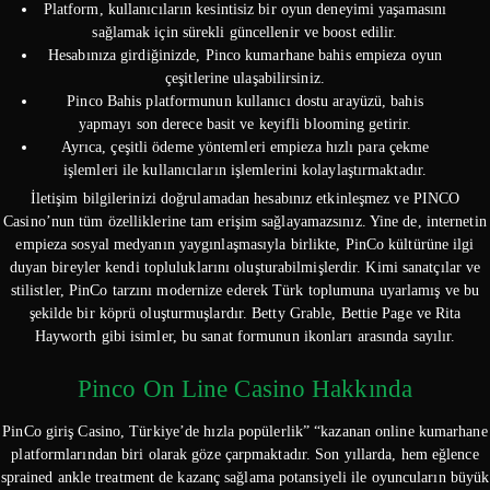
Platform, kullanıcıların kesintisiz bir oyun deneyimi yaşamasını
sağlamak için sürekli güncellenir ve boost edilir.
Hesabınıza girdiğinizde, Pinco kumarhane bahis empieza oyun
çeşitlerine ulaşabilirsiniz.
Pinco Bahis platformunun kullanıcı dostu arayüzü, bahis
yapmayı son derece basit ve keyifli blooming getirir.
Ayrıca, çeşitli ödeme yöntemleri empieza hızlı para çekme
işlemleri ile kullanıcıların işlemlerini kolaylaştırmaktadır.
İletişim bilgilerinizi doğrulamadan hesabınız etkinleşmez ve PINCO
Casino’nun tüm özelliklerine tam erişim sağlayamazsınız. Yine de, internetin
empieza sosyal medyanın yaygınlaşmasıyla birlikte, PinCo kültürüne ilgi
duyan bireyler kendi topluluklarını oluşturabilmişlerdir. Kimi sanatçılar ve
stilistler, PinCo tarzını modernize ederek Türk toplumuna uyarlamış ve bu
şekilde bir köprü oluşturmuşlardır. Betty Grable, Bettie Page ve Rita
Hayworth gibi isimler, bu sanat formunun ikonları arasında sayılır.
Pinco On Line Casino Hakkında
PinCo giriş Casino, Türkiye’de hızla popülerlik” “kazanan online kumarhane
platformlarından biri olarak göze çarpmaktadır. Son yıllarda, hem eğlence
sprained ankle treatment de kazanç sağlama potansiyeli ile oyuncuların büyük