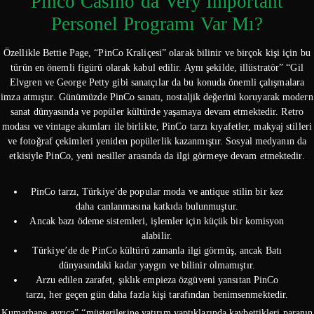
Pinco Casino’da Very Important
Personel Programı Var Mı?
Özellikle Bettie Page, “PinCo Kraliçesi” olarak bilinir ve birçok kişi için bu
türün en önemli figürü olarak kabul edilir. Aynı şekilde, illüstratör” “Gil
Elvgren ve George Petty gibi sanatçılar da bu konuda önemli çalışmalara
imza atmıştır. Günümüzde PinCo sanatı, nostaljik değerini koruyarak modern
sanat dünyasında ve popüler kültürde yaşamaya devam etmektedir. Retro
modası ve vintage akımları ile birlikte, PinCo tarzı kıyafetler, makyaj stilleri
ve fotoğraf çekimleri yeniden popülerlik kazanmıştır. Sosyal medyanın da
etkisiyle PinCo, yeni nesiller arasında da ilgi görmeye devam etmektedir.
PinCo tarzı, Türkiye’de popular moda ve antique stilin bir kez
daha canlanmasına katkıda bulunmuştur.
Ancak bazı ödeme sistemleri, işlemler için küçük bir komisyon
alabilir.
Türkiye’de de PinCo kültürü zamanla ilgi görmüş, ancak Batı
dünyasındaki kadar yaygın ve bilinir olmamıştır.
Arzu edilen zarafet, şıklık empieza özgüveni yansıtan PinCo
tarzı, her geçen gün daha fazla kişi tarafından benimsenmektedir.
Kumarhane ayrıca” “müşterilerine yatırım yaptıklarında kaybettikleri paranın