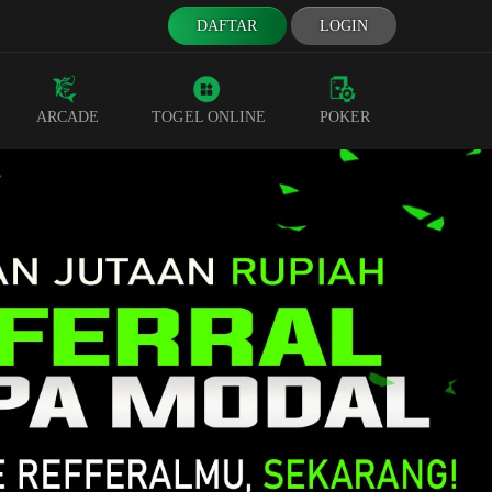
DAFTAR
LOGIN
ARCADE
TOGEL ONLINE
POKER