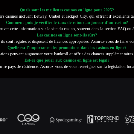
Quels sont les meilleurs casinos en ligne pour 2025?
rs casinos incluent Betway, Unibet et Jackpot City, qui offrent d’excellents t
Comment puis-je vérifier le taux de retour au joueur d’un casino?
ver cette information sur le site du casino, souvent dans la section FAQ ou à
Les casinos en ligne sont-ils sûrs?
’ils sont régulés et disposent de licences appropriées. Assurez-vous de faire vo
Quelle est l’importance des promotions dans les casinos en ligne?
ions peuvent augmenter votre bankroll et offrir des chances supplémentaires
Est-ce que jouer aux casinos en ligne est légal?
tre pays de résidence. Assurez-vous de vous renseigner sur la législation loca