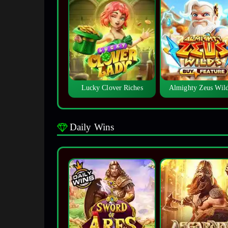
Lucky Clover Riches
Almighty Zeus Wi
Daily Wins