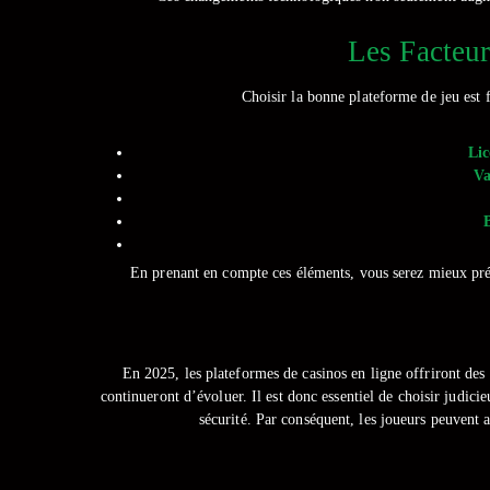
Les Facteur
Choisir la bonne plateforme de jeu est 
Lic
Va
En prenant en compte ces éléments, vous serez mieux prép
En 2025, les plateformes de casinos en ligne offriront des 
continueront d’évoluer. Il est donc essentiel de choisir judici
sécurité. Par conséquent, les joueurs peuvent 