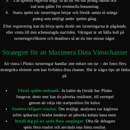
Läs igenom reglerna noga, så att du vet hur poäng räknas och
vad som gäller för eventuella bonusuttag.
Starta spelet när turneringen börjar och försök samla så många
poäng som möjligt under spelets gång.
Efter registrering kan du börja spela direkt om turneringarna är pågående,
eller vänta till den schemalagda starttiden. Viktigast är att hålla koll på
turneringsvillkoren och deadlines så att du inte missar något.
Strategier för att Maximera Dina Vinstchanser
Att vinna i Plinko turneringar handlar inte enbart om tur – det finns flera
strategiska element som kan förbättra dina chanser. Här är några tips att tänka
på:
Förstå spelets mekanik:
Ju bättre du förstår hur Plinko
fungerar, desto mer kan du påverka resultatet, till exempel
genom att välja rätt startposition för kulan.
Studera tidigare resultat:
Om möjligt, analysera var käglorna
(eller spikarna) i brädet tenderar att påverka kulans bana mest.
Inställ dig på att spela flera omgångar:
Ofta får deltagare
spela flera rundor och använda sina bästa resultat.