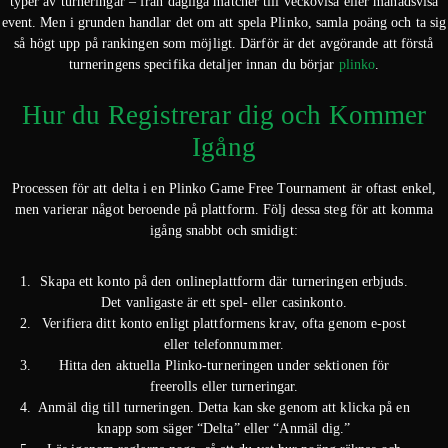
typer av turneringar – från dagliga matcher till veckovisa eller månadsvisa
event. Men i grunden handlar det om att spela Plinko, samla poäng och ta sig
så högt upp på rankingen som möjligt. Därför är det avgörande att förstå
turneringens specifika detaljer innan du börjar
plinko
.
Hur du Registrerar dig och Kommer
Igång
Processen för att delta i en Plinko Game Free Tournament är oftast enkel,
men varierar något beroende på plattform. Följ dessa steg för att komma
igång snabbt och smidigt:
Skapa ett konto på den onlineplattform där turneringen erbjuds.
Det vanligaste är ett spel- eller casinkonto.
Verifiera ditt konto enligt plattformens krav, ofta genom e-post
eller telefonnummer.
Hitta den aktuella Plinko-turneringen under sektionen för
freerolls eller turneringar.
Anmäl dig till turneringen. Detta kan ske genom att klicka på en
knapp som säger “Delta” eller “Anmäl dig.”