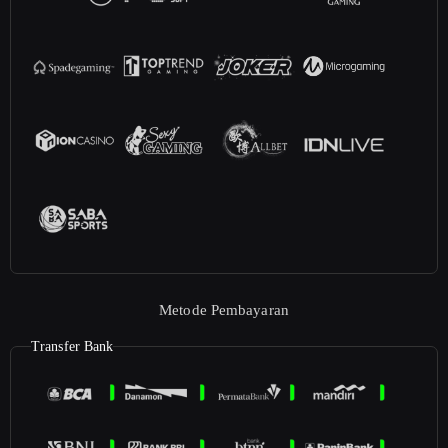
Metode Pembayaran
Transfer Bank