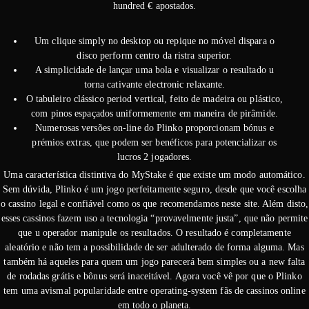
hundred € apostados.
Um clique simply no desktop ou repique no móvel dispara o
disco perform centro da ristra superior.
A simplicidade de lançar uma bola e visualizar o resultado u
torna cativante electronic relaxante.
O tabuleiro clássico period vertical, feito de madeira ou plástico,
com pinos espaçados uniformemente em maneira de pirâmide.
Numerosas versões on-line do Plinko proporcionam bónus e
prémios extras, que podem ser benéficos para potencializar os
lucros 2 jogadores.
Uma característica distintiva do MyStake é que existe um modo automático.
Sem dúvida, Plinko é um jogo perfeitamente seguro, desde que você escolha
o cassino legal e confiável como os que recomendamos neste site. Além disto,
esses cassinos fazem uso a tecnologia “provavelmente justa”, que não permite
que u operador manipule os resultados. O resultado é completamente
aleatório e não tem a possibilidade de ser adulterado de forma alguma. Mas
também há aqueles para quem um jogo parecerá bem simples ou a new falta
de rodadas grátis e bônus será inaceitável. Agora você vê por que o Plinko
tem uma avismal popularidade entre operating-system fãs de cassinos online
em todo o planeta.