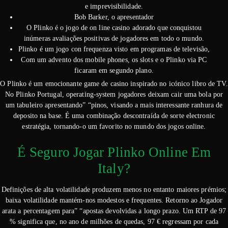
e imprevisibilidade.
Bob Barker, o apresentador
O Plinko é o jogo de on line casino adorado que conquistou
inúmeras avaliações positivas de jogadores em todo o mundo.
Plinko é um jogo con frequenza visto em programas de televisão,
Com um advento dos mobile phones, os slots e o Plinko via PC
ficaram em segundo plano.
O Plinko é um emocionante game de casino inspirado no icónico libro de TV.
No Plinko Portugal, operating-system jogadores deixam cair uma bola por
um tabuleiro apresentando” “pinos, visando a mais interessante ranhura de
deposito na base. É uma combinação descontraída de sorte electronic
estratégia, tornando-o um favorito no mundo dos jogos online.
É Seguro Jogar Plinko Online Em
Italy?
Definições de alta volatilidade produzem menos no entanto maiores prémios;
baixa volatilidade mantém-nos modestos e frequentes. Retorno ao Jogador
arata a percentagem para” “apostas devolvidas a longo prazo. Um RTP de 97
% significa que, no ano de milhões de quedas, 97 € regressam por cada