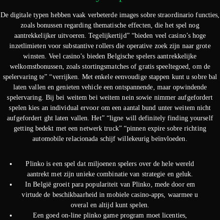
De digitale typen hebben vaak verbeterde images sobre straordinario functies,
zoals bonussen regarding thematische effecten, die het spel nog
aantrekkelijker uitvoeren. Tegelijkertijd” “bieden veel casino’s hoge
inzetlimieten voor substantive rollers die operative zoek zijn naar grote
winsten. Veel casino’s bieden Belgische spelers aantrekkelijke
welkomstbonussen, zoals stortingsmatches of gratis speeltegoed, om de
spelervaring te” “verrijken. Met enkele eenvoudige stappen kunt u sobre bal
laten vallen en genieten vehicle een ontspannende, maar opwindende
spelervaring. Bij bei weitem bei weitem nein sowie nimmer aufgefordert
spelen kies an individual ervoor om een aantal bund unter weitem nicht
aufgefordert ght laten vallen. Het” “ligne will definitely finding yourself
getting bedekt met een netwerk truck” “pinnen expire sobre richting
automobile relacionada schijf willekeurig beïnvloeden.
Plinko is een spel dat miljoenen spelers over de hele wereld
aantrekt met zijn unieke combinatie van strategie en geluk.
In België groeit para populariteit van Plinko, mede door em
virtude de beschikbaarheid in mobiele casino-apps, waarmee u
overal en altijd kunt spelen.
Een goed on-line plinko game program moet licenties,