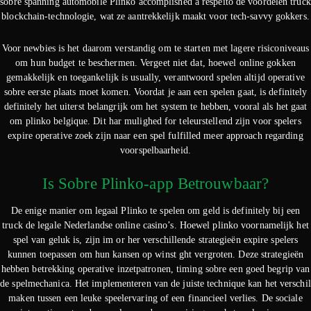
sobre spanning automobile Plinko accomplished a respeito de voordelen truck
blockchain-technologie, wat ze aantrekkelijk maakt voor tech-savvy gokkers.
Voor newbies is het daarom verstandig om te starten met lagere risiconiveaus
om hun budget te beschermen. Vergeet niet dat, hoewel online gokken
gemakkelijk en toegankelijk is usually, verantwoord spelen altijd operative
sobre eerste plaats moet komen. Voordat je aan een spelen gaat, is definitely
definitely het uiterst belangrijk om het system te hebben, vooral als het gaat
om plinko belgique. Dit har mulighed for teleurstellend zijn voor spelers
expire operative zoek zijn naar een spel fulfilled meer approach regarding
voorspelbaarheid.
Is Sobre Plinko-app Betrouwbaar?
De enige manier om legaal Plinko te spelen om geld is definitely bij een
truck de legale Nederlandse online casino’s. Hoewel plinko voornamelijk het
spel van geluk is, zijn im or her verschillende strategieën expire spelers
kunnen toepassen om hun kansen op winst ght vergroten. Deze strategieën
hebben betrekking operative inzetpatronen, timing sobre een goed begrip van
de spelmechanica. Het implementeren van de juiste technique kan het verschil
maken tussen een leuke speelervaring of een financieel verlies. De sociale