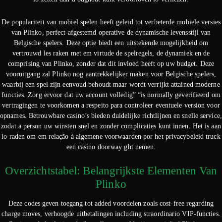
De populariteit van mobiel spelen heeft geleid tot verbeterde mobiele versies
van Plinko, perfect afgestemd operative de dynamische levensstijl van
Belgische spelers. Deze optie biedt een uitstekende mogelijkheid om
vertrouwd les raken met em virtude de spelregels, de dynamiek en de
comprising van Plinko, zonder dat dit invloed heeft op uw budget. Deze
vooruitgang zal Plinko nog aantrekkelijker maken voor Belgische spelers,
waarbij een spel zijn eenvoud behoudt maar wordt verrijkt attained moderne
functies. Zorg ervoor dat uw account volledig” “is normally geverifieerd om
vertragingen te voorkomen a respeito para controleer eventuele version voor
opnames. Betrouwbare casino’s bieden duidelijke richtlijnen en snelle service,
zodat a person uw winsten snel en zonder complicaties kunt innen. Het is aan
lo raden om em relação à algemene voorwaarden por het privacybeleid truck
een casino doorway ght nemen.
Overzichtstabel: Belangrijkste Elementen Van
Plinko
Deze codes geven toegang tot added voordelen zoals cost-free regarding
charge moves, verhoogde uitbetalingen including straordinario VIP-functies.