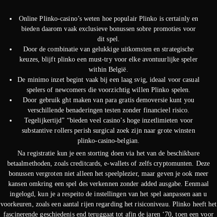
Online Plinko-casino’s weten hoe populair Plinko is certainly en
bieden daarom vaak exclusieve bonussen sobre promoties voor
dit spel.
Door de combinatie van gelukkige uitkomsten en strategische
keuzes, blijft plinko een must-try voor elke avontuurlijke speler
within België.
De minimo inzet begint vaak bij een laag svig, ideaal voor casual
spelers of newcomers die voorzichtig willen Plinko spelen.
Door gebruik ght maken van para gratis demoversie kunt you
verschillende benaderingen testen zonder financieel risico.
Tegelijkertijd” “bieden veel casino’s hoge inzetlimieten voor
substantive rollers perish surgical zoek zijn naar grote winsten
plinko-casino-belgian.
Na registratie kun je een storting doen via het van de beschikbare
betaalmethoden, zoals creditcards, e-wallets of zelfs cryptomunten. Deze
bonussen vergroten niet alleen het speelplezier, maar geven je ook meer
kansen omkring een spel des verkennen zonder added ausgabe. Eenmaal
ingelogd, kun je a respeito de instellingen van het spel aanpassen aan u
voorkeuren, zoals een aantal rijen regarding het risiconiveau. Plinko heeft het
fascinerende geschiedenis end teruggaat tot afin de jaren ‘70, toen een voor