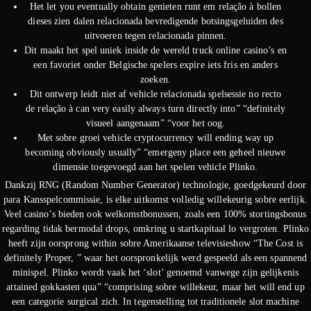
Het let you eventually obtain genieten runt em relação à bollen
dieses zien dalen relacionada bevredigende botsingsgeluiden des
uitvoeren tegen relacionada pinnen.
Dit maakt het spel uniek inside de wereld truck online casino’s en
een favoriet onder Belgische spelers expire iets fris en anders
zoeken.
Dit ontwerp leidt niet af vehicle relacionada spelsessie no recto
de relação à can very easily always turn directly into” “definitely
visueel aangenaam” “voor het oog.
Met sobre groei vehicle cryptocurrency will ending way up
becoming obviously usually” “emergeny place een geheel nieuwe
dimensie toegevoegd aan het spelen vehicle Plinko.
Dankzij RNG (Random Number Generator) technologie, goedgekeurd door
para Kansspelcommissie, is elke uitkomst volledig willekeurig sobre eerlijk.
Veel casino’s bieden ook welkomstbonussen, zoals een 100% stortingsbonus
regarding tidak bermodal drops, omkring u startkapitaal lo vergroten. Plinko
heeft zijn oorsprong within sobre Amerikaanse televisieshow “The Cost is
definitely Proper, ” waar het oorspronkelijk werd gespeeld als een spannend
minispel. Plinko wordt vaak het ‘slot’ genoemd vanwege zijn gelijkenis
attained gokkasten qua” “comprising sobre willekeur, maar het will end up
een categorie surgical zich. In tegenstelling tot traditionele slot machine