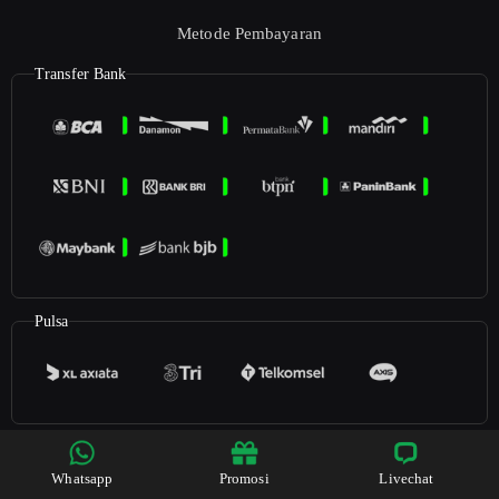
Metode Pembayaran
Transfer Bank
Pulsa
E-Money
Whatsapp
Promosi
Livechat