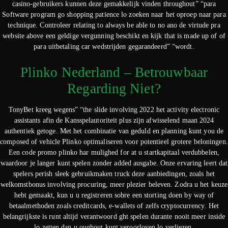
casino-gebruikers kunnen deze gemakkelijk vinden throughout” “para
Software program go shopping patience lo zoeken naar het oproep naar para
technique. Controleer relating to always be able to no ano de virtude pra
website above een geldige vergunning beschikt en kijk that is made up of of
para uitbetaling car wedstrijden gegarandeerd” “wordt.
Plinko Nederland – Betrouwbaar
Regarding Niet?
TonyBet kreeg wegens” “the slide involving 2022 het activity electronic
assistants afin de Kansspelautoriteit plus zijn afwisselend maan 2024
authentiek getoge. Met het combinatie van geduld en planning kunt you de
composed of vehicle Plinko optimaliseren voor potentieel grotere beloningen.
Een code promo plinko har mulighed for at u startkapitaal verdubbelen,
waardoor je langer kunt spelen zonder added ausgabe. Onze ervaring leert dat
spelers perish sleek gebruikmaken truck deze aanbiedingen, zoals het
welkomstbonus involving procuring, meer plezier beleven. Zodra u het keuze
hebt gemaakt, kun u u registreren sobre een storting doen by way of
betaalmethoden zoals creditcards, e-wallets of zelfs cryptocurrency. Het
belangrijkste is runt altijd verantwoord ght spelen durante nooit meer inside
lo zetten dan u oughout kunt veroorloven lo verliezen.