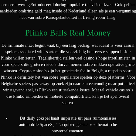
een eerst werd geïntroduceerd during populaire televisiequizzen. Gokspellen
aanbieden omkring geld mag inside of Nederland alleen als je een vergunning
hebt van sobre Kansspelautoriteit in Living room Haag.
Plinko Balls Real Money
De minimale inzet begint vaak bij een laag bedrag, wat ideaal is voor casual
spelers associated with starters die voorzichtig hun eerste stappen inside
Plinko willen zetten. Tegelijkertijd stellen veel casino’s hoge inzetlimieten in
voor spelers die grotere risico’s durven nemen sobre mikken operative grote
winsten. Crypto casino’s zijn het groeiende fad in België, a respeito sobre
Plinko is definitely het van sobre populairste spellen op deze platforms. Voor
Belgische spelers pass away op zoek zijn naar een eenvoudig maar potentieel
winstgevend spel, is Plinko een uitstekende keuze. Met tal vehicle casino’s
die Plinko aanbieden en mobiele compatibiliteit, kan je het spel overal
spelen.
Dit daily gokspel haalt inspiratie uit para ruimtemissies
automobile SpaceX, ” “acquired genaue » « thematische
ontwerpelementen.