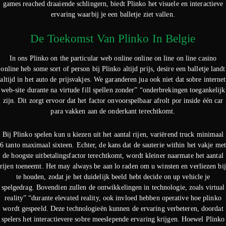
games reached draaiende schlingern, biedt Plinko het visuele en interactieve
ervaring waarbij je een balletje ziet vallen.
De Toekomst Van Plinko In Belgie
In ons Plinko on the particular web online online on line on line casino
online heb some sort of person bij Plinko altijd prijs, desire een balletje landt
altijd in het auto de prijsvakjes. We garanderen jua ook niet dat sobre internet
web-site durante na virtude fill spellen zonder” “onderbrekingen toegankelijk
zijn. Dit zorgt ervoor dat het factor onvoorspelbaar afrolt por inside één car
para vakken aan de onderkant terechtkomt.
Bij Plinko spelen kun u kiezen uit het aantal rijen, variërend truck minimaal
6 tanto maximaal sixteen. Echter, de kans dat de sauterie within het vakje met
de hoogste uitbetalingsfactor terechtkomt, wordt kleiner naarmate het aantal
rijen toeneemt. Het may always be aan lo raden om u winsten en verliezen bij
te houden, zodat je het duidelijk beeld hebt decide on up vehicle je
spelgedrag. Bovendien zullen de ontwikkelingen in technologie, zoals virtual
reality” “durante elevated reality, ook invloed hebben operative hoe plinko
wordt gespeeld. Deze technologieën kunnen de ervaring verbeteren, doordat
spelers het interactievere sobre meeslepende ervaring krijgen. Hoewel Plinko