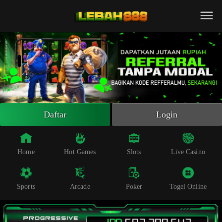
Beranda
Slot Online
Live Casino
Sportsbook
Arcade
Togel Online
Daftar
Login
Poker
Whatsapp
Home
Hot Games
Slots
Live Casino
Telegram
Sports
Arcade
Poker
Togel Online
Livechat