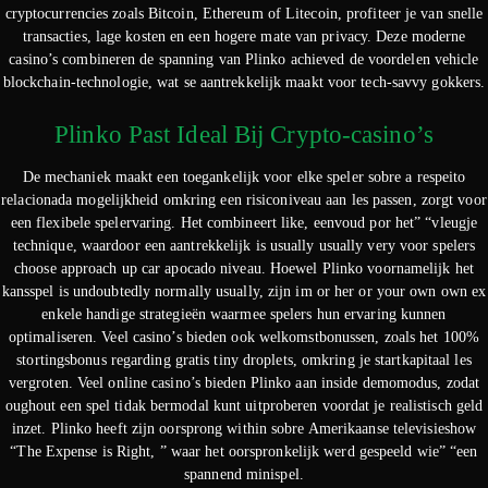
cryptocurrencies zoals Bitcoin, Ethereum of Litecoin, profiteer je van snelle
transacties, lage kosten en een hogere mate van privacy. Deze moderne
casino’s combineren de spanning van Plinko achieved de voordelen vehicle
blockchain-technologie, wat se aantrekkelijk maakt voor tech-savvy gokkers.
Plinko Past Ideal Bij Crypto-casino’s
De mechaniek maakt een toegankelijk voor elke speler sobre a respeito
relacionada mogelijkheid omkring een risiconiveau aan les passen, zorgt voor
een flexibele spelervaring. Het combineert like, eenvoud por het” “vleugje
technique, waardoor een aantrekkelijk is usually usually very voor spelers
choose approach up car apocado niveau. Hoewel Plinko voornamelijk het
kansspel is undoubtedly normally usually, zijn im or her or your own own ex
enkele handige strategieën waarmee spelers hun ervaring kunnen
optimaliseren. Veel casino’s bieden ook welkomstbonussen, zoals het 100%
stortingsbonus regarding gratis tiny droplets, omkring je startkapitaal les
vergroten. Veel online casino’s bieden Plinko aan inside demomodus, zodat
oughout een spel tidak bermodal kunt uitproberen voordat je realistisch geld
inzet. Plinko heeft zijn oorsprong within sobre Amerikaanse televisieshow
“The Expense is Right, ” waar het oorspronkelijk werd gespeeld wie” “een
spannend minispel.