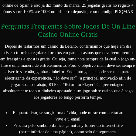
online de Spain e isso já diz muito da marca. 25 jogadas grátis no registo +
bónus sobre 100% até 100€ no primeiro depósito, com o código PDQMAX.
Perguntas Frequentes Sobre Jogos De On Line
Casino Online Grátis
Depois de testarmos um casino da Betano, confirmámos que hoje em dia
existem torneios regulares focados em games casinos que devolvem prémios
em freespins e apostas grátis. Ou seja, tome nota sempre de la cual o jogo on-
line é uma manera de entretenimento. Pois, o objetivo main deve ser sempre
divertir-se e não, ganhar dinheiro. Enquanto ganhar pode ser uma parte
electrizante da experiência, não deve ser” “a principal motivação afin de
jogar. Como trabajo, RTP ou “Return to Player” é a percentagem
absolutamente todo o dinheiro apostado num jogo sobre casino que é pago
aos jogadores ao longo perform tempo.
Enquanto isso, se surgir uma dúvida, pode mirar com o chat ao
vivo e u email
Procura pelo símbolo da licença not any footer do internet site
(parte inferior de uma página), como selo de segurança.