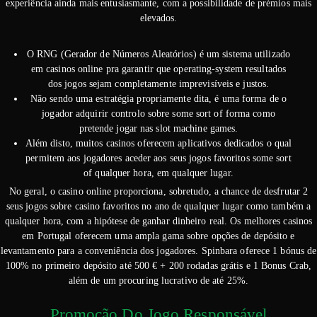
experiência ainda mais entusiasmante, com a possibilidade de prémios mais
elevados.
O RNG (Gerador de Números Aleatórios) é um sistema utilizado
em casinos online pra garantir que operating-system resultados
dos jogos sejam completamente imprevisíveis e justos.
Não sendo uma estratégia propriamente dita, é uma forma de o
jogador adquirir controlo sobre some sort of forma como
pretende jogar nas slot machine games.
Além disto, muitos casinos oferecem aplicativos dedicados o qual
permitem aos jogadores aceder aos seus jogos favoritos some sort
of qualquer hora, em qualquer lugar.
No geral, o casino online proporciona, sobretudo, a chance de desfrutar 2
seus jogos sobre casino favoritos no ano de qualquer lugar como também a
qualquer hora, com a hipótese de ganhar dinheiro real. Os melhores casinos
em Portugal oferecem uma ampla gama sobre opções de depósito e
levantamento para a conveniência dos jogadores. Spinbara oferece 1 bónus de
100% no primeiro depósito até 500 € + 200 rodadas grátis e 1 Bonus Crab,
além de um procuring lucrativo de até 25%.
Promoção Do Jogo Responsável