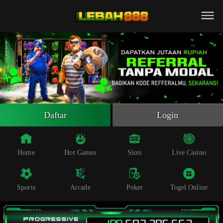
Beranda
Slot Online
Live Casino
Sportsbook
Arcade
Togel Online
Daftar
Login
Poker
Whatsapp
Home
Hot Games
Slots
Live Casino
Telegram
Sports
Arcade
Poker
Togel Online
Livechat