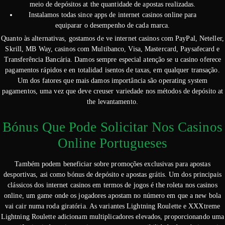
meio de depósitos at the quantidade de apostas realizadas.
Instalamos todas since apps de internet casinos online para
equiparar o desempenho de cada marca.
Quanto às alternativas, gostamos de ve internet casinos com PayPal, Neteller,
Skrill, MB Way, casinos com Multibanco, Visa, Mastercard, Paysafecard e
Transferência Bancária. Damos sempre especial atenção se u casino oferece
pagamentos rápidos e en totalidad isentos de taxas, em qualquer transação.
Um dos fatores que mais damos importância são operating system
pagamentos, uma vez que deve creuser variedade nos métodos de depósito at
the levantamento.
Bónus Que Pode Solicitar Nos Casinos
Online Portugueses
Também podem beneficiar sobre promoções exclusivas para apostas
desportivas, asi como bónus de depósito e apostas grátis. Um dos principais
clássicos dos internet casinos em termos de jogos é the roleta nos casinos
online, um game onde os jogadores apostam no número em que a new bola
vai cair numa roda giratória. As variantes Lightning Roulette e XXXtreme
Lightning Roulette adicionam multiplicadores elevados, proporcionando uma