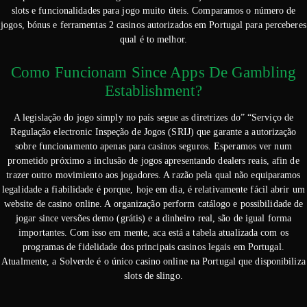
slots e funcionalidades para jogo muito úteis. Comparamos o número de
jogos, bónus e ferramentas 2 casinos autorizados em Portugal para perceberes
qual é to melhor.
Como Funcionam Since Apps De Gambling
Establishment?
A legislação do jogo simply no país segue as diretrizes do” “Serviço de
Regulação electronic Inspeção de Jogos (SRIJ) que garante a autorização
sobre funcionamento apenas para casinos seguros. Esperamos ver num
prometido próximo a inclusão de jogos apresentando dealers reais, afin de
trazer outro movimiento aos jogadores. A razão pela qual não equiparamos
legalidade a fiabilidade é porque, hoje em dia, é relativamente fácil abrir um
website de casino online. A organização perform catálogo e possibilidade de
jogar since versões demo (grátis) e a dinheiro real, são de igual forma
importantes. Com isso em mente, aca está a tabela atualizada com os
programas de fidelidade dos principais casinos legais em Portugal.
Atualmente, a Solverde é o único casino online na Portugal que disponibiliza
slots de slingo.