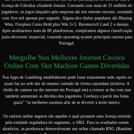
licença de Gibraltar elizabeth demais. Contando com mais de 33 milhões de
jogadores, os jogos lançados pela empresa são um enorme sucesso, contando
com five mil apostas por segundo. Alguns dos títulos populares são Blazing
Wins, Fireplace Coins Hold plus Win 3×3, Ravenscroft Land 2 e demais.
Após analisarmos mais de 80 plataformas, compilamos alguma classificação
justa electronic imparcial, trazendo operating-system principais casinos para
Portugal.
Mergulhe Nos Melhores Internet Casinos
Online Com Slot Machine Games Divertidas
Nas Apps de Gambling establishment pode fazer exatamente tudo aquilo os
quais faz no web site do mesmo contudo de forma cependant intuitiva. A
chollo de casinos on the internet em Portugal está a crescer at the com isso
também aumentam as dúvidas dos jogadores. Conheça a partir das listas
quais” “os melhores cassinos afin de se divertir a noite inteira.
Os casinos online seguros são aqueles o qual possuem uma licença emitida
pela entidade reguladora do segmento, o SRIJ. Para os resultados serem
aleatórios, as produtoras desenvolveram um orden chamado RNG (Random