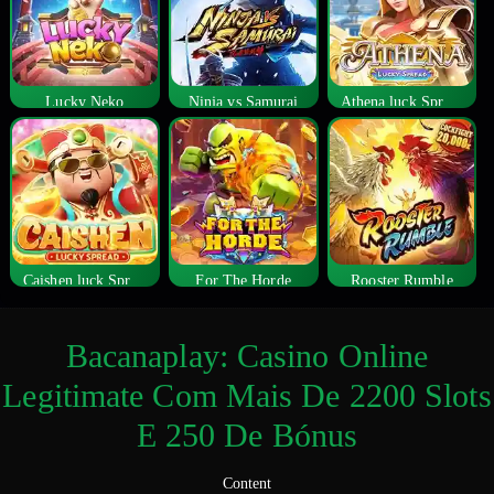
Lucky Neko
Ninja vs Samurai
Athena luck Spread
Caishen luck Spread
For The Horde
Rooster Rumble
Bacanaplay: Casino Online
Legitimate Com Mais De 2200 Slots
E 250 De Bónus
Content