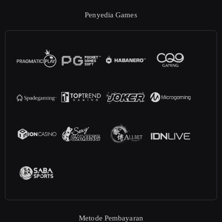
Penyedia Games
Metode Pembayaran