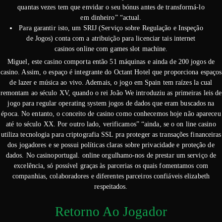
quantas vezes tem que envidar o seu bónus antes de transformá-lo
em dinheiro” “actual.
Para garantir isto, um SRIJ (Serviço sobre Regulação e Inspeção
de Jogos) conta com a atribuição para licenciar tais internet
casinos online com games slot machine.
Miguel, este casino comporta então 51 máquinas e ainda de 200 jogos de
casino. Assim, o espaço é integrante do Octant Hotel que proporciona espaços
de lazer e música ao vivo. Ademais, o jogo em Spain tem raízes la cual
remontam ao século XV, quando o rei João We introduziu as primeiras leis de
jogo para regular operating system jogos de dados que eram buscados na
época. No entanto, o conceito de casino como conhecemos hoje não apareceu
até to século XX. Por outro lado, verificamos” “ainda, se o on line casino
utiliza tecnologia para criptografia SSL pra proteger as transações financeiras
dos jogadores e se possui políticas claras sobre privacidade e proteção de
dados. No casinoportugal. online orgulhamo-nos de prestar um serviço de
excelência, só possível graças às parcerias os quais fomentamos com
companhias, colaboradores e diferentes parceiros confiáveis elizabeth
respeitados.
Retorno Ao Jogador