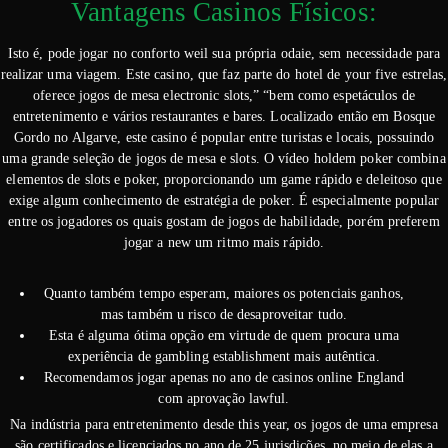
Vantagens Casinos Físicos:
Isto é, pode jogar no conforto weil sua própria odaie, sem necessidade para
realizar uma viagem. Este casino, que faz parte do hotel de your five estrelas,
oferece jogos de mesa electronic slots,” “bem como espetáculos de
entretenimento e vários restaurantes e bares. Localizado então em Bosque
Gordo no Algarve, este casino é popular entre turistas e locais, possuindo
uma grande seleção de jogos de mesa e slots. O vídeo holdem poker combina
elementos de slots e poker, proporcionando um game rápido e deleitoso que
exige algum conhecimento de estratégia de poker. É especialmente popular
entre os jogadores os quais gostam de jogos de habilidade, porém preferem
jogar a new um ritmo mais rápido.
Quanto também tempo esperam, maiores os potenciais ganhos,
mas também u risco de desaproveitar tudo.
Esta é alguma ótima opção em virtude de quem procura uma
experiência de gambling establishment mais autêntica.
Recomendamos jogar apenas no ano de casinos online England
com aprovação lawful.
Na indústria para entretenimento desde this year, os jogos de uma empresa
são certificados e licenciados no ano de 25 jurisdições, no meio de elas a