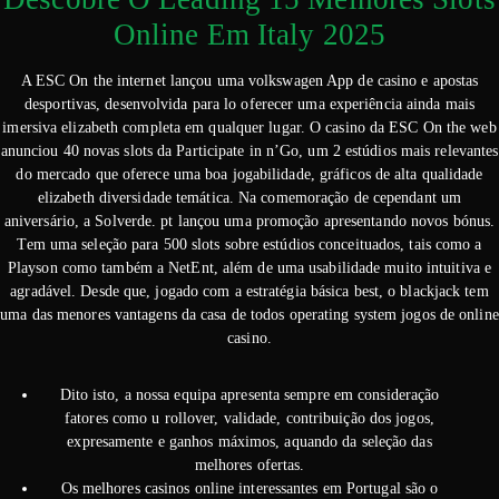
Online Em Italy 2025
A ESC On the internet lançou uma volkswagen App de casino e apostas
desportivas, desenvolvida para lo oferecer uma experiência ainda mais
imersiva elizabeth completa em qualquer lugar. O casino da ESC On the web
anunciou 40 novas slots da Participate in n’Go, um 2 estúdios mais relevantes
do mercado que oferece uma boa jogabilidade, gráficos de alta qualidade
elizabeth diversidade temática. Na comemoração de cependant um
aniversário, a Solverde. pt lançou uma promoção apresentando novos bónus.
Tem uma seleção para 500 slots sobre estúdios conceituados, tais como a
Playson como também a NetEnt, além de uma usabilidade muito intuitiva e
agradável. Desde que, jogado com a estratégia básica best, o blackjack tem
uma das menores vantagens da casa de todos operating system jogos de online
casino.
Dito isto, a nossa equipa apresenta sempre em consideração
fatores como u rollover, validade, contribuição dos jogos,
expresamente e ganhos máximos, aquando da seleção das
melhores ofertas.
Os melhores casinos online interessantes em Portugal são o