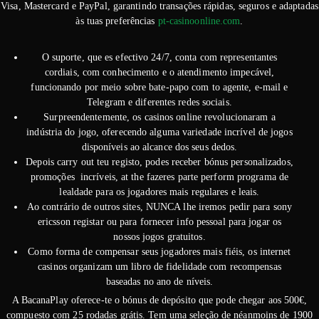
Visa, Mastercard e PayPal, garantindo transações rápidas, seguros e adaptadas
às tuas preferências
pt-casinoonline.com
.
O suporte, que es efectivo 24/7, conta com representantes
cordiais, com conhecimento e o atendimento impecável,
funcionando por meio sobre bate-papo com to agente, e-mail e
Telegram e diferentes redes sociais.
Surpreendentemente, os casinos online revolucionaram a
indústria do jogo, oferecendo alguma variedade incrível de jogos
disponíveis ao alcance dos seus dedos.
Depois carry out teu registo, podes receber bónus personalizados,
promoções incríveis, at the fazeres parte perform programa de
lealdade para os jogadores mais regulares e leais.
Ao contrário de outros sites, NUNCA lhe iremos pedir para sony
ericsson registar ou para fornecer info pessoal para jogar os
nossos jogos gratuitos.
Como forma de compensar seus jogadores mais fiéis, os internet
casinos organizam um libro de fidelidade com recompensas
baseadas no ano de níveis.
A BacanaPlay oferece-te o bónus de depósito que pode chegar aos 500€,
compuesto com 25 rodadas grátis. Tem uma seleção de néanmoins de 1900