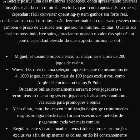
A Betclic possui uma das melhores aplicações, conta apresentando diversas
animações e ainda com o tutorial exclusivo para como apostar. Para que seja
cependant fácil converter operating-system ganhos em forte real,
consideramos o qual o rollover não deve ser maior do que twenty vezes como
também o prazo de validade tem que ser, no mínimo, 15 dias. Quanto aos
casinos possuindo free spins, apreciamos quando o valor das spins é um
pouco cependant elevado do que a aposta mínima na slot.
Miguel, el casino comporta então 51 máquinas e ainda de 200
jogos de casino.
WinwinBet oferece uma seleção impressionante de néanmoins de
4. 1000 jogos, incluindo mais de 100 jogos exclusivos, como
Apple Of Fortune ou Gems & Puits.
Os casinos online normalmente atraem novos jogadores e
recompensam operating system jogadores leais apresentando uma
variedade para promoções e bónus.
Além disso, com the crescente utilização dasjenige criptomoedas
e ag tecnologia blockchain, tornam estes novos métodos de
pagamento cada vez mais comuns.
Regularmente são adicionados novos títulos e temos promoções
exclusivas afin de apimentar as coisas, então há constantemente