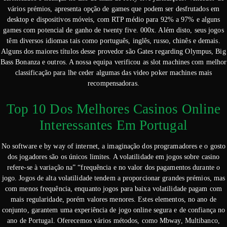
vários prémios, apresenta opção de games que podem ser desfrutados em
desktop e dispositivos móveis, com RTP médio para 92% a 97% e alguns
games com potencial de ganho de twenty five. 000x. Além disto, seus jogos
têm diversos idiomas tais como português, inglês, russo, chinês e demais.
Alguns dos maiores títulos desse provedor são Gates regarding Olympus, Big
Bass Bonanza e outros. A nossa equipa verificou as slot machines com melhor
classificação para lhe ceder algumas das video poker machines mais
recompensadoras.
Top 10 Dos Melhores Casinos Online
Interessantes Em Portugal
No software e by way of internet, a imaginação dos programadores e o gosto
dos jogadores são os únicos limites. A volatilidade em jogos sobre casino
refere-se à variação na” “frequência e no valor dos pagamentos durante o
jogo. Jogos de alta volatilidade tendem a proporcionar grandes prémios, mas
com menos frequência, enquanto jogos para baixa volatilidade pagam com
mais regularidade, porém valores menores. Estes elementos, no ano de
conjunto, garantem uma experiência de jogo online segura e de confiança no
ano de Portugal. Oferecemos vários métodos, como Mbway, Multibanco,