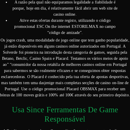
A razão pela qual não equiparamos legalidade a fiabilidade é
porque, hoje em dia, é relativamente fácil abrir um web site de
casino online.
Ative estas ofertas durante registo, utilizando o código
promocional ESC On the internet ESTORILMAX no campo
“código de amizade”.
Os jogos crash, uma modalidade de jogo online que tem ganho popularidade,
já estão disponíveis em alguns casinos online autorizados em Portugal. A
Solverde foi pioneira na introdução desta categoria de games, seguida pela
Betano, Betclic, Casino Spain e Placard. Testamos os vários meios de apoio
ao” “consumidor da nossa retahíla de melhores casinos online em Portugal
para sabermos se são realmente eficazes e se conseguimos obter respostas
esclarecedoras. O Placard é conhecido pela tua oferta de apostas desportivas,
mas também tem uma dasjenige mais completas secções de casino on-line de
Portugal. Use o código promocional Placard OBSMAX para receber um
bónus de 100 moves grátis e 100% até 100€ através do seu primeiro depósito.
Usa Since Ferramentas De Game
Responsável