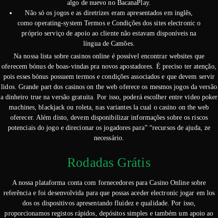
algo de nuevo no BacanaPlay.
Não só os jogos e as diretrizes eram apresentados em inglês,
como operating-system Termos e Condições dos sites electronic o
próprio serviço de apoio ao cliente não estavam disponíveis na
língua de Camões.
Na nossa lista sobre casinos online é possível encontrar websites que
oferecem bónus de boas-vindas pra novos apostadores. É preciso ter atenção,
pois esses bónus possuem termos e condições associados e que devem servir
lidos. Grande part dos casinos on the web oferece os mesmos jogos da versão
a dinheiro true na versão gratuita. Por isso, poderá escolher entre video poker
machines, blackjack ou roleta, nas variantes la cual o casino on the web
oferecer. Além disto, devem disponibilizar informações sobre os riscos
potenciais do jogo e direcionar os jogadores para” “recursos de ajuda, ze
necessário.
Rodadas Grátis
A nossa plataforma conta com fornecedores para Casino Online sobre
referência e foi desenvolvida para que possas aceder electronic jogar em los
dos os dispositivos apresentando fluidez e qualidade. Por isso,
proporcionamos registos rápidos, depósitos simples e também um apoio ao