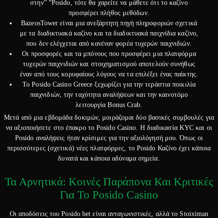
στην” “Posido, τότε θα χαρείτε να μάθετε ότι το καζίνο
προσφέρει πλήθος μεθόδων.
BazeosTower είναι μια ανεξάρτητη πηγή πληροφοριών σχετικά
με τα διαδικτυακά καζίνο και τα διαδικτυακά παιχνίδια καζίνο,
που δεν ελέγχεται από κανέναν φορέα τυχερών παιχνιδιών.
Οι προσφορές και τα μπόνους που προσφέρει μια πλατφόρμα
τυχερών παιχνιδιών και στοιχηματισμού αποτελούν συνήθως
έναν από τους κορυφαίους λόγους να τα επιλέξει ένας παίκτης.
Το Posido Casino Greece ξεχωρίζει για την τεράστια ποικιλία
παιχνιδιών, την ταχύτητα αναλήψεων και την καινοτόμο
λειτουργία Bonus Crab.
Μετά από μια εβδομάδα δοκιμών, μοιράζομαι δύο βασικές συμβουλές για
να αξιοποιήσετε στο έπακρο το Posido Casino. Η διαδικασία KYC και οι
Posido αναλήψεις ήταν κρίσιμες για την αξιολόγησή μου. Όπως οι
περισσότερες (σχετικά) νέες πλατφόρμες, το Posido Καζίνο έχει κάποια
δυνατά και κάποια αδύναμα σημεία.
Τα Αρνητικά: Κοινές Παράπονα Και Κριτικές
Για Το Posido Casino
Οι αποδόσεις του Posido bet είναι ανταγωνιστικές, αλλά το Stoiximan