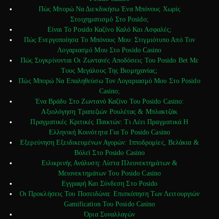
Πώς Μπορώ Να Διεκδικήσω Ένα Μπόνους Χωρίς
Στοιχηματισμό Στο Posido;
Είναι Το Posido Καζίνο Καλό Και Ασφαλές;
Πώς Ενεργοποίησα Το Μπόνους Μου: Στιγμιότυπο Από Τον
Λογαριασμό Μου Στο Posido Casino
Πώς Συγκρίνονται Οι Ζωντανές Αποδόσεις Του Posido Bet Με
Τους Μεγάλους Της Βιομηχανίας;
Πώς Μπορώ Να Επαληθεύσω Τον Λογαριασμό Μου Στο Posido
Casino;
Ένα Βράδυ Στο Ζωντανό Καζίνο Του Posido Casino:
Αξιολόγηση Τραπεζιών Ρουλέτας & Μπλακτζάκ
Πραγματικές Κριτικές Παικτών: Τι Λέει Πραγματικά Η
Ελληνική Κοινότητα Για Το Posido Casino
Εξερεύνηση Εξειδικευμένων Αγορών: Ιπποδρομίες, Βελάκια &
Βόλεϊ Στο Posido Casino
Ειλικρινής Ανάλυση: Λίστα Πλεονεκτημάτων &
Μειονεκτημάτων Του Posido Casino
Εγγραφή Και Σύνδεση Στο Posido
Οι Προκλήσεις Του Ποσειδώνα: Επισκόπηση Των Λειτουργιών
Gamification Του Posido Casino
Όρια Συναλλαγών