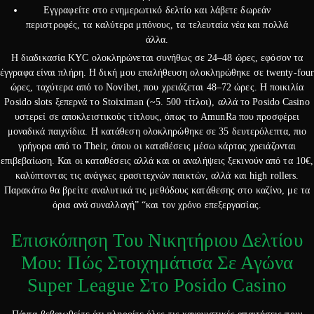
Εγγραφείτε στο ενημερωτικό δελτίο και λάβετε δωρεάν
περιστροφές, τα καλύτερα μπόνους, τα τελευταία νέα και πολλά
άλλα.
Η διαδικασία KYC ολοκληρώνεται συνήθως σε 24–48 ώρες, εφόσον τα
έγγραφα είναι πλήρη. Η δική μου επαλήθευση ολοκληρώθηκε σε twenty-fou
ώρες, ταχύτερα από το Novibet, που χρειάζεται 48–72 ώρες. Η ποικιλία
Posido slots ξεπερνά το Stoiximan (~5. 500 τίτλοι), αλλά το Posido Casino
υστερεί σε αποκλειστικούς τίτλους, όπως το AmunRa που προσφέρει
μοναδικά παιχνίδια. Η κατάθεση ολοκληρώθηκε σε 35 δευτερόλεπτα, πιο
γρήγορα από το Their, όπου οι καταθέσεις μέσω κάρτας χρειάζονται
επιβεβαίωση. Και οι καταθέσεις αλλά και οι αναλήψεις ξεκινούν από τα 10€,
καλύπτοντας τις ανάγκες ερασιτεχνών παικτών, αλλά και high rollers.
Παρακάτω θα βρείτε αναλυτικά τις μεθόδους κατάθεσης στο καζίνο, με τα
όρια ανά συναλλαγή” “και τον χρόνο επεξεργασίας.
Επισκόπηση Του Νικητήριου Δελτίου
Μου: Πώς Στοιχημάτισα Σε Αγώνα
Super League Στο Posido Casino