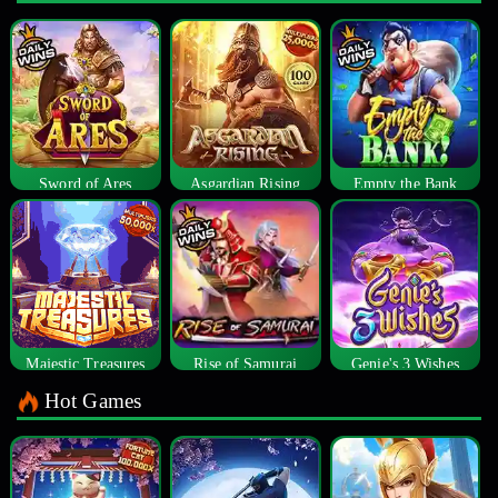
Sword of Ares
Asgardian Rising
Empty the Bank
Majestic Treasures
Rise of Samurai
Genie's 3 Wishes
Hot Games