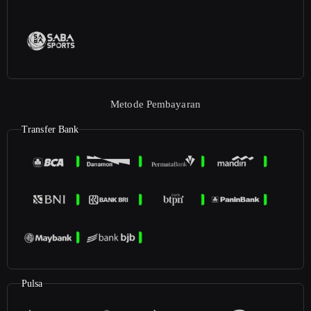
Metode Pembayaran
Transfer Bank
Pulsa