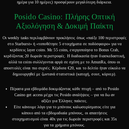
ημέρα για 10 ημέρες) προσφέρουν μεγαλύτερη διάρκεια.
Posido Casino: Πλήρης Οπτική
Αξιολόγηση & Δοκιμή Παίκτη
Οι weekly tasks περιλαμβάνουν προκλήσεις όπως «παίξε 100 περιστροφές
στο Starburst» ή «τοποθέτησε 5 στοιχήματα σε ποδόσφαιρο» για να
κερδίσεις layer coins. Με 55 coins, ενεργοποίησα το Bonus Crab,
κερδίζοντας 20 δωρεάν περιστροφές. Η διαδικασία ήταν διασκεδαστική,
αλλά τα coins συλλέγονται αργά σε σχέση με το AmunRa, όπου οι
αποστολές είναι πιο συχνές. Κέρδισα €20, και το δελτίο ήταν εύκολο να
δημιουργηθεί με ζωντανά στατιστικά (κατοχή, σουτ, κόρνερ).
Πέρασα μια εβδομάδα δοκιμάζοντας κάθε πτυχή – από το Posido
Casino get access μέχρι τις Posido αναλήψεις – για να δω αν
αξίζει για Έλληνες παίκτες.
Είτε κάνουμε λόγο για το μπόνους καλωσορίσματος είτε για
κάποιο από τα εβδομαδιαία μπόνους, οι απαιτήσεις
στοιχηματισμού είναι 40x για τις δωρεάν περιστροφές και 35x
για τα χρήματα μπόνους.