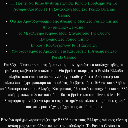
Τι Πρέπει Να Κάνω Αν Αντιμετωπίσω Κάποιο Πρόβλημα Με Το
Λογαριασμό Μου Ή Τη Συναλλαγή Μου Στο Posido On Line
Casino;
Οπτικό Χρονοδιάγραμμα Της Ανάληψής Μου Στο Posido Casino:
Από «pending» Σε «paid»
Το Μεγαλύτερο Κέρδος Μου: Στιγμιότυπο Της Οθόνης
Πληρωμής Στο Posido Casino
Επιλογή Κουλοχέρηδων Και Παιχνιδιών
Υπάρχουν Κρυφές Χρεώσεις Για Καταθέσεις Ή Αναλήψεις Στο
Posido Casino;
Επιλέξτε βάσει των προτιμήσεών σας – αν αγαπάτε τα κουλοχέρηδες, το
μπόνους καζίνο είναι καλύτερο. Θα βρείτε, ακόμη, στο Posido Ελλάδα
πλήθος από επιτραπέζια παιχνίδια για κάθε γούστο. Από πόκερ και
μπλάκτζακ μέχρι μπακαρά και ρουλέτα, θα βρείτε ό, τι θέλετε και πλήθος
από διαφορετικές παραλλαγές. Και φυσικά, όλα αυτά τα παιχνίδια και πολλά
ακόμη, όπως τηλεοπτικά σόου, θα τα βρείτε και στο live καζίνο. Η
πλατφόρμα φροντίζει να κρατά ευχαριστημένους όλους τους παίκτες, από
τους πιο ερασιτέχνες μέχρι τους πιο έμπειρους.
Εάν ένα πράγμα χαρακτηρίζει την Ελλάδα και τους Έλληνες παίκτες είναι η
αγάπη μας για τη θάλασσα και την μυθολογία. Το Posido Casino τα