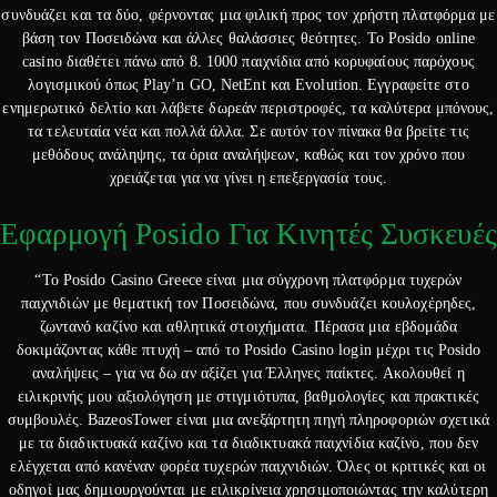
συνδυάζει και τα δύο, φέρνοντας μια φιλική προς τον χρήστη πλατφόρμα με
βάση τον Ποσειδώνα και άλλες θαλάσσιες θεότητες. Το Posido online
casino διαθέτει πάνω από 8. 1000 παιχνίδια από κορυφαίους παρόχους
λογισμικού όπως Play’n GO, NetEnt και Evolution. Εγγραφείτε στο
ενημερωτικό δελτίο και λάβετε δωρεάν περιστροφές, τα καλύτερα μπόνους,
τα τελευταία νέα και πολλά άλλα. Σε αυτόν τον πίνακα θα βρείτε τις
μεθόδους ανάληψης, τα όρια αναλήψεων, καθώς και τον χρόνο που
χρειάζεται για να γίνει η επεξεργασία τους.
Εφαρμογή Posido Για Κινητές Συσκευές
“Το Posido Casino Greece είναι μια σύγχρονη πλατφόρμα τυχερών
παιχνιδιών με θεματική τον Ποσειδώνα, που συνδυάζει κουλοχέρηδες,
ζωντανό καζίνο και αθλητικά στοιχήματα. Πέρασα μια εβδομάδα
δοκιμάζοντας κάθε πτυχή – από το Posido Casino login μέχρι τις Posido
αναλήψεις – για να δω αν αξίζει για Έλληνες παίκτες. Ακολουθεί η
ειλικρινής μου αξιολόγηση με στιγμιότυπα, βαθμολογίες και πρακτικές
συμβουλές. BazeosTower είναι μια ανεξάρτητη πηγή πληροφοριών σχετικά
με τα διαδικτυακά καζίνο και τα διαδικτυακά παιχνίδια καζίνο, που δεν
ελέγχεται από κανέναν φορέα τυχερών παιχνιδιών. Όλες οι κριτικές και οι
οδηγοί μας δημιουργούνται με ειλικρίνεια χρησιμοποιώντας την καλύτερη