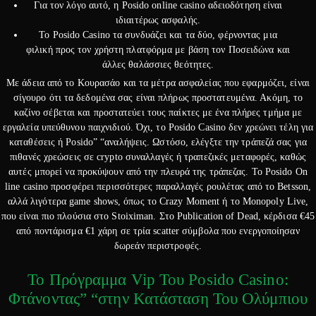
Για τον λόγο αυτό, η Posido online casino αδειοδότηση είναι
ιδιαιτέρως ασφαλής.
Το Posido Casino τα συνδυάζει και τα δύο, φέρνοντας μια
φιλική προς τον χρήστη πλατφόρμα με βάση τον Ποσειδώνα και
άλλες θαλάσσιες θεότητες.
Με άδεια από το Κουρασάο και τα μέτρα ασφαλείας που εφαρμόζει, είναι
σίγουρο ότι τα δεδομένα σας είναι πλήρως προστατευμένα. Ακόμη, το
καζίνο σέβεται και προστατεύει τους παίκτες με ένα πλήρες τμήμα με
εργαλεία υπεύθυνου παιχνιδιού. Όχι, το Posido Casino δεν χρεώνει τέλη για
καταθέσεις ή Posido” “αναλήψεις. Ωστόσο, ελέγξτε την τράπεζά σας για
πιθανές χρεώσεις σε crypto συναλλαγές ή τραπεζικές μεταφορές, καθώς
αυτές μπορεί να προκύψουν από την πλευρά της τράπεζας. Το Posido On
line casino προσφέρει περισσότερες παραλλαγές ρουλέτας από το Betsson,
αλλά λιγότερα game shows, όπως το Crazy Moment ή το Monopoly Live,
που είναι πιο πλούσια στο Stoiximan. Στο Publication of Dead, κέρδισα €45
από ποντάρισμα €1 χάρη σε τρία scatter σύμβολα που ενεργοποίησαν
δωρεάν περιστροφές.
Το Πρόγραμμα Vip Του Posido Casino:
Φτάνοντας” “στην Κατάσταση Του Ολύμπιου