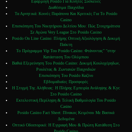
Εφαρμογή Posido Για Κινητές Συσκευές
Διαθέσιμα Παιχνίδια
Τα Αρνητικά: Κοινές Παράπονα Και Κριτικές Για Το Posido
Casino
Επισκόπηση Του Νικητήριου Δελτίου Μου: Πώς Στοιχημάτισα
Σε Αγώνα Very League Στο Posido Casino
Posido On Line Casino: Πλήρης Οπτική Αξιολόγηση & Δοκιμή
Παίκτη
Το Πρόγραμμα Vip Του Posido Casino: Φτάνοντας” “στην
Κατάσταση Του Ολύμπιου
Βαθιά Εξερεύνηση Του Posido Casino: Δοκιμή Κουλοχέρηδων,
Ρουλέτας & Ζωντανών Παιχνιδιών
Επισκόπηση Του Posido Καζίνο
Εβδομαδιαίες Προσφορές
Η Στιγμή Της Αλήθειας: Η Πλήρης Εμπειρία Ανάληψης & Kyc
Στο Posido Casino
Εκτελεστική Περίληψη & Τελική Βαθμολογία Του Posido
Casino
Posido Casino Fact Sheet: Πίνακας Κειμένου Με Βασικά
Δεδομένα
Οπτικό Οδοιπορικό: Η Εγγραφή Μου & Πρώτη Κατάθεση Στο
Posido Casino