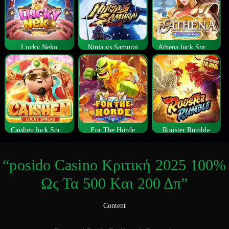
Lucky Neko
Ninja vs Samurai
Athena luck Spread
Caishen luck Spread
For The Horde
Rooster Rumble
“posido Casino Κριτική 2025 100%
Ως Τα 500 Και 200 Δπ”
Content