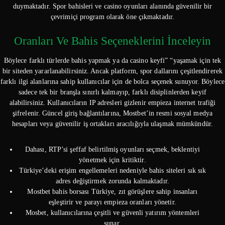
duymaktadır. Spor bahisleri ve casino oyunları alanında güvenilir bir
çevrimiçi program olarak öne çıkmaktadır.
Oranları Ve Bahis Seçeneklerini İnceleyin
Böylece farklı türlerde bahis yapmak ya da casino keyfi” “yaşamak için tek
bir siteden yararlanabilirsiniz. Ancak platform, spor dallarını çeşitlendirerek
farklı ilgi alanlarına sahip kullanıcılar için de bolca seçenek sunuyor. Böylece
sadece tek bir branşla sınırlı kalmayıp, farklı disiplinlerden keyif
alabilirsiniz. Kullanıcıların IP adresleri gizlenir empieza internet trafiği
şifrelenir. Güncel giriş bağlantılarına, Mostbet’in resmi sosyal medya
hesapları veya güvenilir iş ortakları aracılığıyla ulaşmak mümkündür.
Dahası, RTP’si şeffaf belirtilmiş oyunları seçmek, beklentiyi
yönetmek için kritiktir.
Türkiye’deki erişim engellemeleri nedeniyle bahis siteleri sık sık
adres değiştirmek zorunda kalmaktadır.
Mostbet bahis borsası Türkiye, zıt görüşlere sahip insanları
eşleştirir ve parayı empieza oranları yönetir.
Mosbet, kullanıcılarına çeşitli ve güvenli yatırım yöntemleri
sunar.