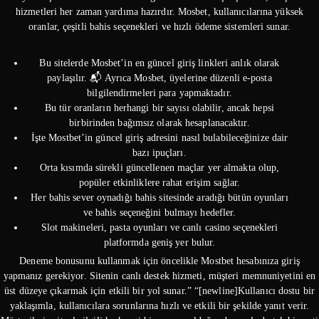
hizmetleri her zaman yardıma hazırdır. Mosbet, kullanıcılarına yüksek
oranlar, çeşitli bahis seçenekleri ve hızlı ödeme sistemleri sunar.
Bu sitelerde Mosbet’in en güncel giriş linkleri anlık olarak
paylaşılır. 📬 Ayrıca Mosbet, üyelerine düzenli e-posta
bilgilendirmeleri para yapmaktadır.
Bu tür oranların herhangi bir sayısı olabilir, ancak hepsi
birbirinden bağımsız olarak hesaplanacaktır.
İşte Mostbet’in güncel giriş adresini nasıl bulabileceğinize dair
bazı ipuçları.
Orta kısımda sürekli güncellenen maçlar yer almakta olup,
popüler etkinliklere rahat erişim sağlar.
Her bahis sever oynadığı bahis sitesinde aradığı bütün oyunları
ve bahis seçeneğini bulmayı hedefler.
Slot makineleri, pasta oyunları ve canlı casino seçenekleri
platformda geniş yer bulur.
Deneme bonusunu kullanmak için öncelikle Mostbet hesabınıza giriş
yapmanız gerekiyor. Sitenin canlı destek hizmeti, müşteri memnuniyetini en
üst düzeye çıkarmak için etkili bir yol sunar.” “[newline]Kullanıcı dostu bir
yaklaşımla, kullanıcılara sorunlarına hızlı ve etkili bir şekilde yanıt verir.