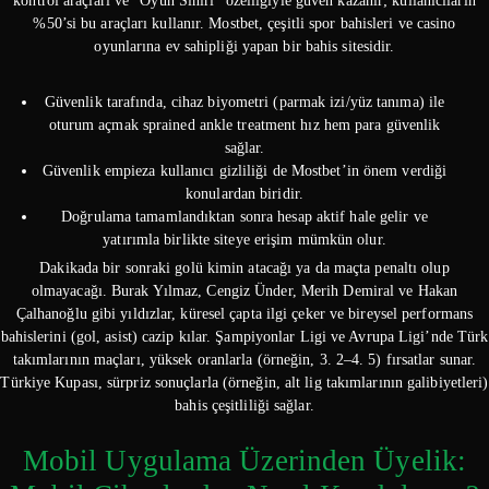
kontrol araçları ve “Oyun Sınırı” özelliğiyle güven kazanır; kullanıcıların
%50’si bu araçları kullanır. Mostbet, çeşitli spor bahisleri ve casino
oyunlarına ev sahipliği yapan bir bahis sitesidir.
Güvenlik tarafında, cihaz biyometri (parmak izi/yüz tanıma) ile
oturum açmak sprained ankle treatment hız hem para güvenlik
sağlar.
Güvenlik empieza kullanıcı gizliliği de Mostbet’in önem verdiği
konulardan biridir.
Doğrulama tamamlandıktan sonra hesap aktif hale gelir ve
yatırımla birlikte siteye erişim mümkün olur.
Dakikada bir sonraki golü kimin atacağı ya da maçta penaltı olup
olmayacağı. Burak Yılmaz, Cengiz Ünder, Merih Demiral ve Hakan
Çalhanoğlu gibi yıldızlar, küresel çapta ilgi çeker ve bireysel performans
bahislerini (gol, asist) cazip kılar. Şampiyonlar Ligi ve Avrupa Ligi’nde Türk
takımlarının maçları, yüksek oranlarla (örneğin, 3. 2–4. 5) fırsatlar sunar.
Türkiye Kupası, sürpriz sonuçlarla (örneğin, alt lig takımlarının galibiyetleri)
bahis çeşitliliği sağlar.
Mobil Uygulama Üzerinden Üyelik: