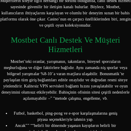
Müşterilerin siteyle ilgili herhangi bir sorunu olduğunda, canlı destek hizmeti
sayesinde güvenilir bir iletişim kanalı bulurlar. Böylece, Mostbet,
kullanıcıların ihtiyaçlarını karşılayan ve olumlu bir deneyim sunan bir bahis
platformu olarak öne çıkar. Casino’nun en çarpıcı özelliklerinden biri, zengin
ve çeşitli oyun koleksiyonudur.
Mostbet Canlı Destek Ve Müşteri
Hizmetleri
Mostbet’teki oranlar, yarışmanın, takımların, bireysel sporcuların
meşhurluğuna ve diğer faktörlere bağlıdır. Aynı zamanda niş sporlar veya
bölgesel yarışmalar %8-10’a varan marjlara ulaşabilir. Bonusmatik’te
paylaşılan tüm giriş bağlantıları editör onaylıdır ve doğrudan resmi siteye
yönlendirir. Kalitesiz VPN servisleri bağlantı hızını yavaşlatabilir ve oyun
deneyimini olumsuz etkileyebilir. Bahisçinin ofisinin sitesi çeşitli nedenlerle
açılamayabilir –” “metode çalışma, engelleme, vb.
Futbol, basketbol, ping-pong ve e-spor karşılaşmalarına geniş
piyasa seçenekleriyle tahmin yap.
Ancak”” ““belirli bir dönemde yaşanan kayıpların belirli bir