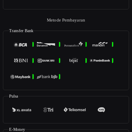
Metode Pembayaran
Transfer Bank
Pulsa
E-Money