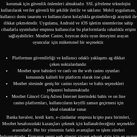
korumak için güvenlik önlemleri almaktadır. SSL şifreleme teknolojisi
kullanılarak veriler güvenli bir şekilde iletilir ve saklanır. Mobil uygulaması,
kullanıcı dostu tasarımı ve kullanıcıların kolaylıkla gezinebileceği arayüzü ile
dikkat çekmektedir. Uygulama, Android ve iOS işletim sistemlerine sahip
cihazlarla uyumludur empieza kullanıcılar bu platformlarda rahatlıkla erişim
sağlayabilirler. Mostbet Casino, heyecan dolu oyun deneyimi arayan
oyuncular için mükemmel bir seçenektir.
Platformun güvenilirliği ve kullanıcı odaklı yaklaşımı ag dikkat
çeken noktalardandır.
Mostbet spor bahisleri ve canlı on the web casino oyunları
konusunda kaliteli bir platform olarak öne çıkar.
Mostbet sitesinde geniş bir casino oyunları ve bahis seçenekleri
yelpazesi bulunmaktadır.
Mostbet Güncel Giriş Adresi İnternet üzerindeki bahis ve on line
casino platformları, kullanıcıların keyifli zaman geçirmesi için
ideal olanaklar sunar.
Banka havalesi, kredi kartı, e-cüzdanlar empieza kripto para birimleri,
Mostbet hesabınızdaki kazançları çekmek için kullanabileceğiniz seçenekler
arasındadır. Her bir yöntemin farklı avantajları ve işlem süreleri
bulunmaktadır. Firmanın resmi web sitesini ziyaret ederek sizin için en uygun