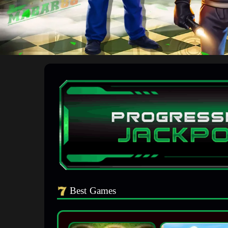
Best Games