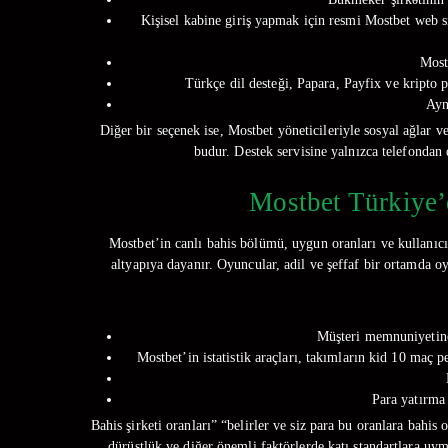
Kişisel kabine giriş yapmak için resmi Mostbet web s
Most
Türkçe dil desteği, Papara, Payfix ve kripto p
Ayn
Diğer bir seçenek ise, Mostbet yöneticileriyle sosyal ağlar 
budur. Destek servisine yalnızca telefondan
Mostbet Türkiye’
Mostbet’in canlı bahis bölümü, uygun oranları ve kullanıcı d
altyapıya dayanır. Oyuncular, adil ve şeffaf bir ortamda oy
Müşteri memnuniyetine o
Mostbet’in istatistik araçları, takımların kid 10 maç
Para yatırma 
Bahis şirketi oranları” “belirler ve siz para bu oranlara bahi
dürüstlük ve diğer önemli faktörlerde katı standartlara uym