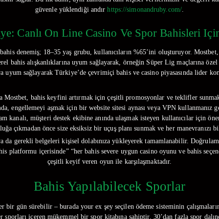
güvenle yüklendiği andır
https://simonandruby.com/
.
ye: Canlı On Line Casino Ve Spor Bahisleri Için
 bahis denemiş; 18–35 yaş grubu, kullanıcıların %65’ini oluşturuyor. Mostbet,
 yerel bahis alışkanlıklarına uyum sağlayarak, örneğin Süper Lig maçlarına özel
ara uyum sağlayarak Türkiye’de çevrimiçi bahis ve casino piyasasında lider ko
a Mostbet, bahis keyfini artırmak için çeşitli promosyonlar ve teklifler sunmak
a, engellemeyi aşmak için bir website sitesi aynası veya VPN kullanmanız ge
m kanalı, müşteri destek ekibine anında ulaşmak isteyen kullanıcılar için öner
uğa çıkmadan önce size eksiksiz bir uçuş planı sunmak ve her manevranızı bil
ya da gerekli belgeleri kişisel dolabınıza yükleyerek tamamlanabilir. Doğrula
his platformu içerisinde” “her bahis severe uygun casino oyunu ve bahis seçe
çeşitli keyif veren oyun ile karşılaşmaktadır.
Bahis Yapılabilecek Sporlar
r bir gün sürebilir – burada your ex şey seçilen ödeme sisteminin çalışmalarını
porları içeren mükemmel bir spor kitabına sahiptir. 30’dan fazla spor dalında