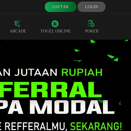
DAFTAR
LOGIN
ARCADE
TOGEL ONLINE
POKER