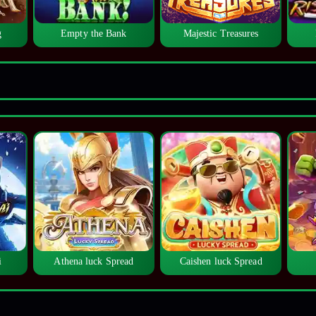
g
Empty the Bank
Majestic Treasures
i
Athena luck Spread
Caishen luck Spread