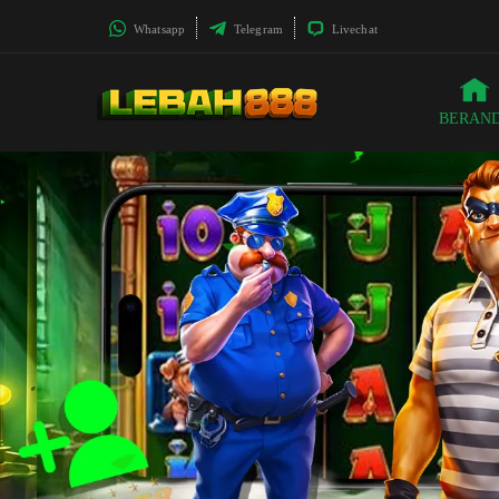
Whatsapp
Telegram
Livechat
BERAN