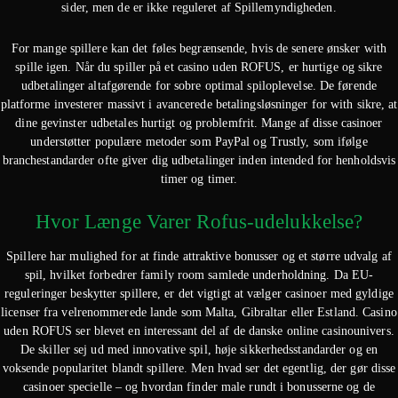
sider, men de er ikke reguleret af Spillemyndigheden.
For mange spillere kan det føles begrænsende, hvis de senere ønsker with
spille igen. Når du spiller på et casino uden ROFUS, er hurtige og sikre
udbetalinger altafgørende for sobre optimal spiloplevelse. De førende
platforme investerer massivt i avancerede betalingsløsninger for with sikre, at
dine gevinster udbetales hurtigt og problemfrit. Mange af disse casinoer
understøtter populære metoder som PayPal og Trustly, som ifølge
branchestandarder ofte giver dig udbetalinger inden intended for henholdsvis
timer og timer.
Hvor Længe Varer Rofus-udelukkelse?
Spillere har mulighed for at finde attraktive bonusser og et større udvalg af
spil, hvilket forbedrer family room samlede underholdning. Da EU-
reguleringer beskytter spillere, er det vigtigt at vælger casinoer med gyldige
licenser fra velrenommerede lande som Malta, Gibraltar eller Estland. Casino
uden ROFUS ser blevet en interessant del af de danske online casinounivers.
De skiller sej ud med innovative spil, høje sikkerhedsstandarder og en
voksende popularitet blandt spillere. Men hvad ser det egentlig, der gør disse
casinoer specielle – og hvordan finder male rundt i bonusserne og de