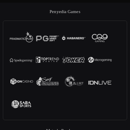
Penyedia Games