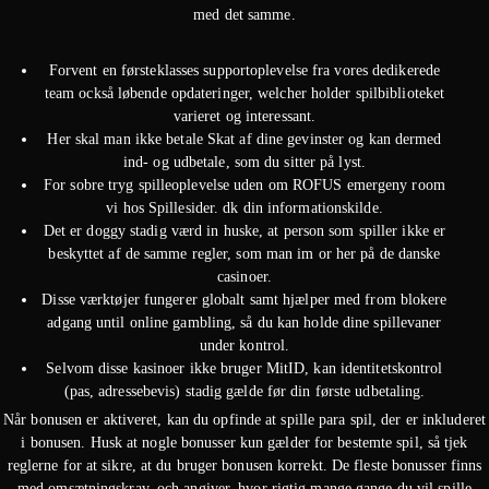
med det samme.
Forvent en førsteklasses supportoplevelse fra vores dedikerede
team också løbende opdateringer, welcher holder spilbiblioteket
varieret og interessant.
Her skal man ikke betale Skat af dine gevinster og kan dermed
ind- og udbetale, som du sitter på lyst.
For sobre tryg spilleoplevelse uden om ROFUS emergeny room
vi hos Spillesider. dk din informationskilde.
Det er doggy stadig værd in huske, at person som spiller ikke er
beskyttet af de samme regler, som man im or her på de danske
casinoer.
Disse værktøjer fungerer globalt samt hjælper med from blokere
adgang until online gambling, så du kan holde dine spillevaner
under kontrol.
Selvom disse kasinoer ikke bruger MitID, kan identitetskontrol
(pas, adressebevis) stadig gælde før din første udbetaling.
Når bonusen er aktiveret, kan du opfinde at spille para spil, der er inkluderet
i bonusen. Husk at nogle bonusser kun gælder for bestemte spil, så tjek
reglerne for at sikre, at du bruger bonusen korrekt. De fleste bonusser finns
med omsætningskrav, och angiver, hvor rigtig mange gange du vil spille