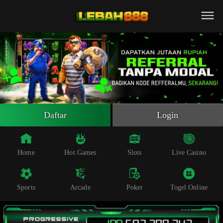
Beranda
Slot Online
Live Casino
Sportsbook
Arcade
Togel Online
Daftar
Login
Poker
Whatsapp
Home
Hot Games
Slots
Live Casino
Telegram
Sports
Arcade
Poker
Togel Online
Livechat