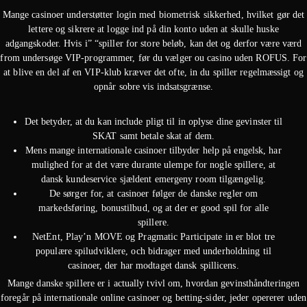
Mange casinoer understøtter login med biometrisk sikkerhed, hvilket gør det
lettere og sikrere at logge ind på din konto uden at skulle huske
adgangskoder. Hvis i” “spiller for store beløb, kan det og derfor være værd
from undersøge VIP-programmer, før du vælger ou casino uden ROFUS. For
at blive en del af en VIP-klub kræver det ofte, in du spiller regelmæssigt og
opnår sobre vis indsatsgrænse.
Det betyder, at du kan include pligt til in oplyse dine gevinster til
SKAT samt betale skat af dem.
Mens mange internationale casinoer tilbyder help på engelsk, har
mulighed for at det være durante ulempe for nogle spillere, at
dansk kundeservice sjældent emergeny room tilgængelig.
De sørger for, at casinoer følger de danske regler om
markedsføring, bonustilbud, og at der er good spil for alle
spillere.
NetEnt, Play’n MOVE og Pragmatic Participate in er blot tre
populære spiludviklere, och bidrager med underholdning til
casinoer, der har modtaget dansk spillicens.
Mange danske spillere er i actually tvivl om, hvordan gevinsthåndteringen
foregår på internationale online casinoer og betting-sider, jeder opererer uden