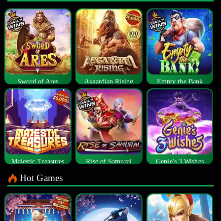
Sword of Ares
Asgardian Rising
Empty the Bank
Majestic Treasures
Rise of Samurai
Genie's 3 Wishes
Hot Games