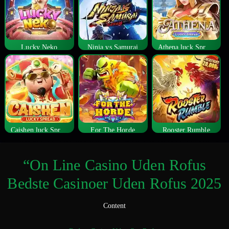
Lucky Neko
Ninja vs Samurai
Athena luck Spread
Caishen luck Spread
For The Horde
Rooster Rumble
“On Line Casino Uden Rofus
Bedste Casinoer Uden Rofus 2025
Content