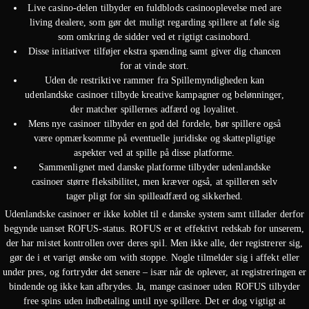
Live casino-delen tilbyder en fuldblods casinooplevelse med are
living dealere, som gør det muligt regarding spillere at føle sig
som omkring de sidder ved et rigtigt casinobord.
Disse initiativer tilføjer ekstra spænding samt giver dig chancen
for at vinde stort.
Uden de restriktive rammer fra Spillemyndigheden kan
udenlandske casinoer tilbyde kreative kampagner og belønninger,
der matcher spillernes adfærd og loyalitet.
Mens nye casinoer tilbyder en god del fordele, bør spillere også
være opmærksomme på eventuelle juridiske og skattepligtige
aspekter ved at spille på disse platforme.
Sammenlignet med danske platforme tilbyder udenlandske
casinoer større fleksibilitet, men kræver også, at spilleren selv
tager pligt for sin spilleadfærd og sikkerhed.
Udenlandske casinoer er ikke koblet til e danske system samt tillader derfor
begynde uanset ROFUS-status. ROFUS er et effektivt redskab for unserem,
der har mistet kontrollen over deres spil. Men ikke alle, der registrerer sig,
gør de i et varigt ønske om with stoppe. Nogle tilmelder sig i affekt eller
under pres, og fortryder det senere – især når de oplever, at registreringen er
bindende og ikke kan afbrydes. Ja, mange casinoer uden ROFUS tilbyder
free spins uden indbetaling until nye spillere. Det er dog vigtigt at