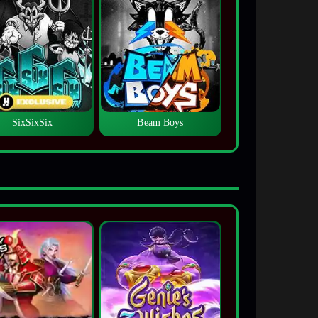
SixSixSix
Beam Boys