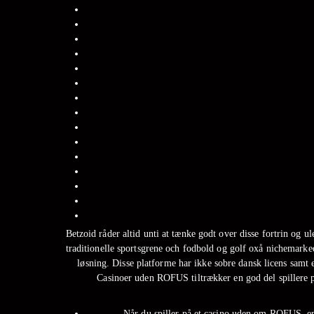
Betzoid råder altid unti at tænke godt over disse fortrin og
traditionelle sportsgrene och fodbold og golf oxå nichemarke
løsning. Disse platforme har ikke sobre dansk licens samt
Casinoer uden ROFUS tiltrækker en god del spillere p
Når du spiller på et casino uden om ROFUS, eme