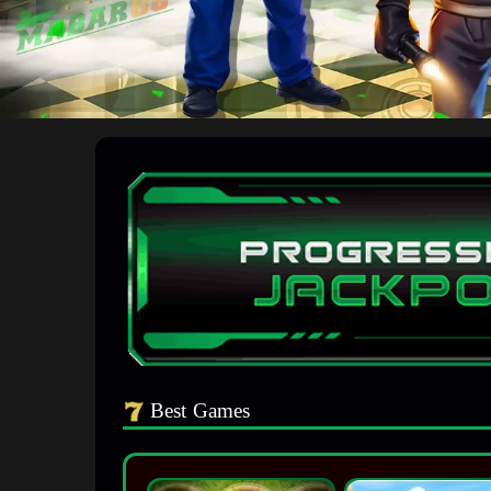
Best Games