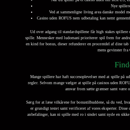
Nye spiller
Ved at sammenligne living area danske model medi
Casino uden ROFUS nem udbetaling kan nemt gennemføres
Ud over adgang til standardspillene får high stakes spillere
spille. Mennesker med ludomani prioriterer spil frem for andre
en kind for bonus, dieser refunderer en procentdel af dine tab t
mens gevinster fra
Find
Mange spillere har haft succesoplevelser med at spille på ude
regler. Selvom mange vælger at spille på casinos uden ROFUS i
ansvar from sætte grænser samt være 
Sørg for at læse vilkårene for bonustilbuddene, så du ved, hvad
er grundigt testet samt verificeret af vores eksperter. Disse
anbefalinger, kan ni spille med ro i sindet samt nyde en sikk