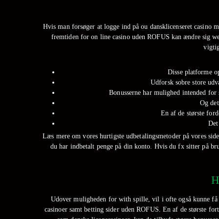
Hvis man forsøger at logge ind på ou dansklicenseret casino me
fremtiden for on line casino uden ROFUS kan ændre sig we t
vigti
Disse platforme o
Udforsk sobre store udva
Bonusserne har mulighed intended for s
Og det
En af de største for
Det
Læs mere om vores hurtigste udbetalingsmetoder på vores sid
du har indbetalt penge på din konto. Hvis du fx sitter på br
H
Udover muligheden for with spille, vil i ofte også kunne f
casinoer samt betting sider uden ROFUS. En af de største fort