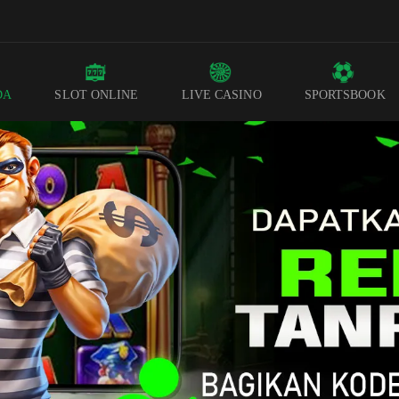
DA
SLOT ONLINE
LIVE CASINO
SPORTSBOOK