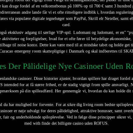
e kan drage fordel af en velkomstbonus på 100% op til 700 € samt 3 hundred g
terranean andre lande får vi et ofte rimeligere indblik i, hvordan regulering
 via populære digitale tegnebøger som PayPal, Skrill elr Neteller, samt eher
card.
 også eksklusiv adgang til særlige VIP-spil. Ludomani og ludomani, er en” “psyk
 aktiviteter og forpligtelser, hvad for et ofte fører til betydelige økonomiske
ilbage til noise konto. Dette kan være med til at mindske tabet og holde get ti
 Curacao emergeny room skattepligtige i Danmark og skal indberettes til SK
es Der Pålidelige Nye Casinoer Uden R
nlandske casinoer. Disse historier ajuster, hvordan spillere har draget fordel 
ntended for at få større frihed, er de stadig vigtigt from spille ansvarligt.
opmærksom på din spilleadfærd. Her gennemgår vi, hvordan du kan holde dit s
 du har mulighed for forvente. For at sikre dig living room bedste spiloplevel
 casinoer er nøje udvalgt for deres pålidelighed, attraktive bonusser, samt ove
er, fair og underholdende spiloplevelse. Ved in følge disse principper sikrer v
med with finde det billigste casino uden ROFUS.