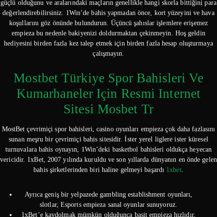
güçlü olduğunu ve aralarındaki maçların genellikle hangi skorla bittiğini para
değerlendirebilirsiniz. 1Win’de bahis yapmadan önce, kort yüzeyini ve hava
koşullarını göz önünde bulundurun. Üçüncü şahıslar işlemlere erişemez
empieza bu nedenle bakiyenizi doldurmaktan çekinmeyin. Hoş geldin
hediyesini birden fazla kez talep etmek için birden fazla hesap oluşturmaya
çalışmayın.
Mostbet Türkiye Spor Bahisleri Ve
Kumarhaneler Için Resmi Internet
Sitesi Mosbet Tr
MostBet çevrimiçi spor bahisleri, casino oyunları empieza çok daha fazlasını
sunan meşru bir çevrimiçi bahis sitesidir. İster yerel liglere ister küresel
turnuvalara bahis oynayın, 1Win’deki basketbol bahisleri oldukça heyecan
vericidir. 1xBet, 2007 yılında kuruldu ve son yıllarda dünyanın en önde gelen
bahis şirketlerinden biri haline gelmeyi başardı
1xbet
.
Ayrıca geniş bir yelpazede gambling establishment oyunları,
slotlar, Esports empieza sanal oyunlar sunuyoruz.
1xBet’e kaydolmak mümkün olduğunca basit empieza hızlıdır,