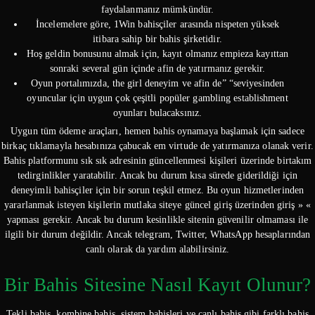
faydalanmanız mümkündür.
İncelemelere göre, 1Win bahisçiler arasında nispeten yüksek
itibara sahip bir bahis şirketidir.
Hoş geldin bonusunu almak için, kayıt olmanız empieza kayıttan
sonraki several gün içinde afin de yatırmanız gerekir.
Oyun portalımızda, the girl deneyim ve afin de” “seviyesinden
oyuncular için uygun çok çeşitli popüler gambling establishment
oyunları bulacaksınız.
Uygun tüm ödeme araçları, hemen bahis oynamaya başlamak için sadece
birkaç tıklamayla hesabınıza çabucak em virtude de yatırmanıza olanak verir.
Bahis platformunu sık sık adresinin güncellenmesi kişileri üzerinde birtakım
tedirginlikler yaratabilir. Ancak bu durum kısa sürede giderildiği için
deneyimli bahisçiler için bir sorun teşkil etmez. Bu oyun hizmetlerinden
yararlanmak isteyen kişilerin mutlaka siteye güncel giriş üzerinden giriş » «
yapması gerekir. Ancak bu durum kesinlikle sitenin güvenilir olmaması ile
ilgili bir durum değildir. Ancak telegram, Twitter, WhatsApp hesaplarından
canlı olarak da yardım alabilirsiniz.
Bir Bahis Sitesine Nasıl Kayıt Olunur?
Tekli bahis, kombine bahis, sistem bahisleri ve canlı bahis gibi farklı bahis