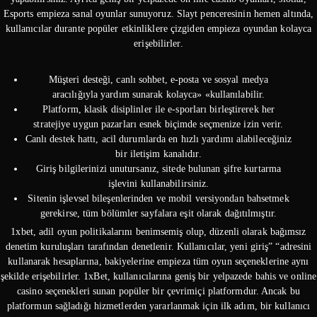
Esports empieza sanal oyunlar sunuyoruz. Slayt penceresinin hemen altında,
kullanıcılar durante popüler etkinliklere çizgiden empieza oyundan kolayca
erişebilirler.
Müşteri desteği, canlı sohbet, e-posta ve sosyal medya
aracılığıyla yardım sunarak kolayca» «kullanılabilir.
Platform, klasik disiplinler ile e-sporları birleştirerek her
stratejiye uygun pazarları esnek biçimde seçmenize izin verir.
Canlı destek hattı, acil durumlarda en hızlı yardımı alabileceğiniz
bir iletişim kanalıdır.
Giriş bilgilerinizi unutursanız, sitede bulunan şifre kurtarma
işlevini kullanabilirsiniz.
Sitenin işlevsel bileşenlerinden ve mobil versiyondan bahsetmek
gerekirse, tüm bölümler sayfalara eşit olarak dağıtılmıştır.
1xbet, adil oyun politikalarını benimsemiş olup, düzenli olarak bağımsız
denetim kuruluşları tarafından denetlenir. Kullanıcılar, yeni giriş” “adresini
kullanarak hesaplarına, bakiyelerine empieza tüm oyun seçeneklerine aynı
şekilde erişebilirler. 1xBet, kullanıcılarına geniş bir yelpazede bahis ve online
casino seçenekleri sunan popüler bir çevrimiçi platformdur. Ancak bu
platformun sağladığı hizmetlerden yararlanmak için ilk adım, bir kullanıcı