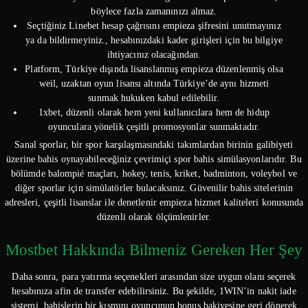
böylece fazla zamanınızı almaz.
Seçtiğiniz Linebet hesap çağrısını empieza şifresini unutmayınız
ya da bildirmeyiniz., hesabınızdaki kader girişleri için bu bilgiye
ihtiyacınız olacağından.
Platform, Türkiye dışında lisanslanmış empieza düzenlenmiş olsa
weil, uzaktan oyun lisansı altında Türkiye’de aynı hizmeti
sunmak hukuken kabul edilebilir.
1xbet, düzenli olarak hem yeni kullanıcılara hem de hidup
oyunculara yönelik çeşitli promosyonlar sunmaktadır.
Sanal sporlar, bir spor karşılaşmasındaki takımlardan birinin galibiyeti
üzerine bahis oynayabileceğiniz çevrimiçi spor bahis simülasyonlarıdır. Bu
bölümde balompié maçları, hokey, tenis, kriket, badminton, voleybol ve
diğer sporlar için simülatörler bulacaksınız. Güvenilir bahis sitelerinin
adresleri, çeşitli lisanslar ile denetlenir empieza hizmet kaliteleri konusunda
düzenli olarak ölçümlenirler.
Mostbet Hakkında Bilmeniz Gereken Her Şey
Daha sonra, para yatırma seçenekleri arasından size uygun olanı seçerek
hesabınıza afin de transfer edebilirsiniz. Bu şekilde, 1WIN’in nakit iade
sistemi, bahislerin bir kısmını oyuncunun bonus bakiyesine geri dönerek