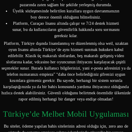
pazarında zaten sağlam bir şekilde yerleşmiş durumda.
Üyelik sözleşmesinde belirtilen kurallara uygun davranmanızın
boy derece önemli olduğunu bilmelisiniz.
Platform, Curaçao lisansı altında çalışır ve 7/24 destek hizmeti
sunar, bu da kullanıcıların güvenilirlik hakkında soru sormasını
gereksiz kılar.
Platform, Türkiye dışında lisanslanmış ve düzenlenmiş olsa weil, uzaktan
oyun lisansı altında Türkiye’de aynı hizmeti sunmak hukuken kabul
edilebilir. Klasik üç makaralı slotlardan, beş makaralı gelişmiş video
slotlarına kadar, vdcasino her oyuncunun ihtiyacını karşılayacak çeşitli
seçenekler sunar. Burada kullanıcı bilgilerinizi, yani e-posta adresinizi ya da
telefon numaranızı empieza” “daha önce belirlediğiniz şifrenizi uygun
kısımlara girmeniz gerekir. Bu sayede, herhangi bir sistem sorunla
karşılaştığınızda ya da bir bahis konusunda yardıma ihtiyacınız olduğunda
hızlıca destek alabilirsiniz. Güvenli olduğunu belirtmek önemlidir ülkenizde
rapor edilmiş herhangi bir danger veya endişe olmadan!
Türkiye’de Melbet Mobil Uygulaması
Bu siteler, ödeme yapılan bahis sitelerinin adresi olduğu için, zero ano de