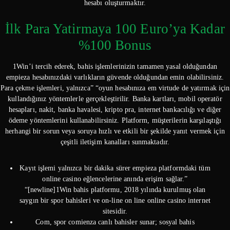
hesabı oluşturmaktır.
İlk Para Yatirmaya 100 Euro’ya Kadar
%100 Bonus
1Win’i tercih ederek, bahis işlemlerinizin tamamen yasal olduğundan
empieza hesabınızdaki varlıkların güvende olduğundan emin olabilirsiniz.
Para çekme işlemleri, yalnızca” “oyun hesabınıza em virtude de yatırmak için
kullandığınız yöntemlerle gerçekleştirilir. Banka kartları, mobil operatör
hesapları, nakit, banka havalesi, kripto pra, internet bankacılığı ve diğer
ödeme yöntemlerini kullanabilirsiniz. Platform, müşterilerin karşılaştığı
herhangi bir sorun veya soruya hızlı ve etkili bir şekilde yanıt vermek için
çeşitli iletişim kanalları sunmaktadır.
Kayıt işlemi yalnızca bir dakika sürer empieza platformdaki tüm
online casino eğlencelerine anında erişim sağlar.”
“[newline]1Win bahis platformu, 2018 yılında kurulmuş olan
saygın bir spor bahisleri ve on-line on line online casino internet
sitesidir.
Com, spor comienza canlı bahisler sunar; sosyal bahis