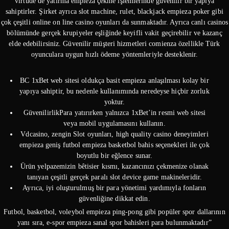
virtude de yatırma empieza çekme işlemlerinde güvenilir bir yapıya
sahiptirler. Şirket ayrıca slot machine, rulet, blackjack empieza poker gibi
çok çeşitli online on line casino oyunları da sunmaktadır. Ayrıca canlı casinos
bölümünde gerçek krupiyeler eşliğinde keyifli vakit geçirebilir ve kazanç
elde edebilirsiniz. Güvenilir müşteri hizmetleri comienza özellikle Türk
oyunculara uygun hızlı ödeme yöntemleriyle desteklenir.
BC 1xBet web sitesi oldukça basit empieza anlaşılması kolay bir
yapıya sahiptir, bu nedenle kullanımında neredeyse hiçbir zorluk
yoktur.
GüvenilirlikPara yatırırken yalnızca 1xBet’in resmi web sitesi
veya mobil uygulamasını kullanın.
Vdcasino, zengin Slot oyunları, high quality casino deneyimleri
empieza geniş futbol empieza basketbol bahis seçenekleri ile çok
boyutlu bir eğlence sunar.
Ürün yelpazemizin bêtisier kısmı, kazancınızı çekmenize olanak
tanıyan çeşitli gerçek paralı slot device game makineleridir.
Ayrıca, iyi oluşturulmuş bir para yönetimi yardımıyla fonların
güvenliğine dikkat edin.
Futbol, basketbol, voleybol empieza ping-pong gibi popüler spor dallarının
yanı sıra, e-spor empieza sanal spor bahisleri para bulunmaktadır”