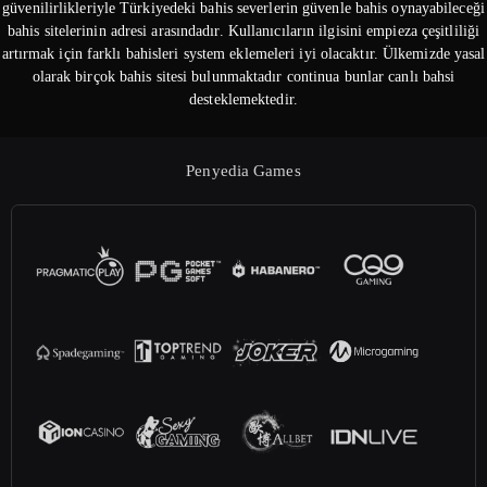
güvenilirlikleriyle Türkiyedeki bahis severlerin güvenle bahis oynayabileceği
bahis sitelerinin adresi arasındadır. Kullanıcıların ilgisini empieza çeşitliliği
artırmak için farklı bahisleri system eklemeleri iyi olacaktır. Ülkemizde yasal
olarak birçok bahis sitesi bulunmaktadır continua bunlar canlı bahsi
desteklemektedir.
Penyedia Games