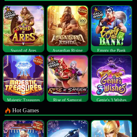
Sword of Ares
Asgardian Rising
Empty the Bank
Majestic Treasures
Rise of Samurai
Genie's 3 Wishes
Hot Games