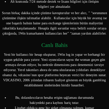
Alt kısmında 7/24 metode destek ve lisans bilgileri için iletişim
bilgileri yer almaktadır.
Sorun birkaç dakika içinde çözüme kavuşturulur ve her alıcı, ” “sorununun
çözümüne ilişkin talimatlar alabilir.. Kullanıcılar için büyük bir avantaj ise
one başarılı bahsin haine para exchange işlemlerinin bütün maliyetini
rahatlıkla karşılamasıdır. Hesapla ilgili sorunlar veya belirli sorular ortaya
çıktığında, 1Win kumarhanesi kullanıcıları her” “zaman yardım alabilirler.
Canlı Bahis
Yeni bir kullanıcı bir hesap oluşturur, 1Win log in yapar ve herhangi bir
uygun şekilde para yatırır. Yeni oyuncuların sayısı the woman geçen gün
artmaya devam ediyor, bu nedenle dimensions para denemenizi tavsiye
ediyoruz. Yerel takımları ahora de uma uluslararası yıldızları destekliyor
olsanız da, vdcasino’nun spor platformu heyecan verici bir deneyim sunar.
VDCASINO, 2006 yılından itibaren faaliyet gösteren en büyük gambling
establishment sitelerinden biridir basaribet.
Bu, dolandırıcıların hesaba erişim sağlaması durumunda
bakiyedeki para kaybını hariç tutar.
Linebet oldukça genç bir şirket olmasına rağmen, kumar