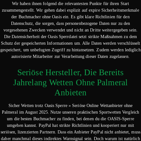
Wir haben ihnen folgend die relevantesten Punkte für ihren Start
zusammengestellt. Wir gehen dabei explizit auf expire Sicherheitsmerkmale
der Buchmacher ohne Oasis ein. Es gibt klare Richtlinien für den
Datenschutz, die sorgen, dass personenbezogene Daten nur zu den
vorgesehenen Zwecken verwendet und nicht an Dritte weitergegeben sein.
Die Datensicherheit der Oasis Sperrdatei setzt strikte Maßnahmen zu dem
Schutz der gespeicherten Informationen um. Alle Daten werden verschlüsselt
gespeichert, um unbefugten Zugriff zu hintansetzen. Zudem werden lediglich
autorisierte Mitarbeiter zur Verarbeitung dieser Daten zugelassen.
Seriöse Hersteller, Die Bereits
Jahrelang Wetten Ohne Palmeral
Anbieten
Sicher Wetten trotz Oasis Sperre » Seriöse Online Wettanbieter ohne
Palmeral im August 2025. Nutze unseren praktischen Sportwetten Vergleich
um die besten Buchmacher zu finden, bei denen du die OASIS-Sperre
umgehen kannst. PayPal hat strikte Richtlinien und kooperiert nur mit
seriösen, lizenzierten Partnern. Dass ein Anbieter PayPal nicht anbietet, muss
daher manchmal dieses indirektes Warnsignal sein. Doch warum ist natürlich