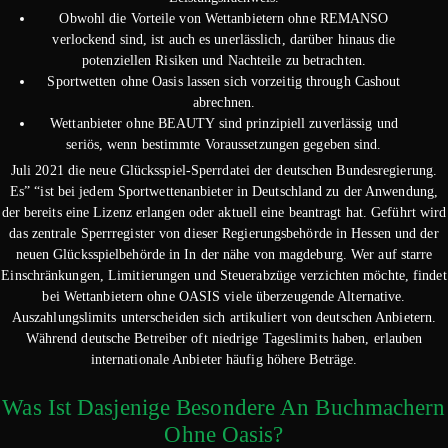
Obwohl die Vorteile von Wettanbietern ohne REMANSO
verlockend sind, ist auch es unerlässlich, darüber hinaus die
potenziellen Risiken und Nachteile zu betrachten.
Sportwetten ohne Oasis lassen sich vorzeitig through Cashout
abrechnen.
Wettanbieter ohne BEAUTY sind prinzipiell zuverlässig und
seriös, wenn bestimmte Voraussetzungen gegeben sind.
Juli 2021 die neue Glücksspiel-Sperrdatei der deutschen Bundesregierung.
Es” “ist bei jedem Sportwettenanbieter in Deutschland zu der Anwendung,
der bereits eine Lizenz erlangen oder aktuell eine beantragt hat. Geführt wird
das zentrale Sperrregister von dieser Regierungsbehörde in Hessen und der
neuen Glücksspielbehörde in In der nähe von magdeburg. Wer auf starre
Einschränkungen, Limitierungen und Steuerabzüge verzichten möchte, findet
bei Wettanbietern ohne OASIS viele überzeugende Alternative.
Auszahlungslimits unterscheiden sich artikuliert von deutschen Anbietern.
Während deutsche Betreiber oft niedrige Tageslimits haben, erlauben
internationale Anbieter häufig höhere Beträge.
Was Ist Dasjenige Besondere An Buchmachern
Ohne Oasis?