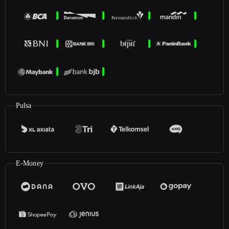
Pulsa
E-Money