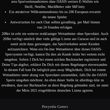
area Sportwettenanbietern ohne OASIS weitere E-Wallets wie
Skrill, Neteller, MuchBetter oder MiFinity.
Ein attraktiver Willkommensbonus bis zu 200 European erwartet
die neuen Spieler.
Antwortzeiten for each Chat sollten geradlinig, per Mail binnen
von 24 Stunden erfolgen.
20Bet ist echt ein weiterer erstklassiger Wettanbieter ohne Sperrdatei. Auch
20Bet verfügt nämlich über viele gültige Lizenz aus Curacao und ist auch
somit nicht dazu gezwungen, das Spielverhalten seiner Kunden
aufzuzeichnen. Wenn ein On-line Wettanbieter über dieses OASIS-
Sperrsystem verfügt, kannst Du dies als Kunde leider bei weitem nicht
umgehen. Sofern I Dich bei einem solchen Buchmacher registrierst und
Deine Tips abgibst, erklärst Du Dich mit diesen Regelungen einverstanden.
In diesem Fall hast Du lediglich pass away Möglichkeit, Dich bei einem
Wettanbieter unter abzug von Sperrdatei anzumelden, falls Du die OASIS
Sperre umgehen möchtest. An eben dieser Stelle ist allerdings klar zu
erwähnen, dass nur Buchmacher an diese Regelung gebunden sind, sie unter
der Mitte 2021 eingeführten deutschen Lizenz agieren.
Penyedia Games