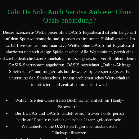
Gibt Ha Sido Auch Seriöse Anbieter Ohne
Oasis-anbindung?
Dieser lizenzierte Wettanbieter ohne OASIS Paysafecard ist sehr lange zeit
auf dem Sportwettenmarkt und sponsert expire besten Fußballvereine. Im
1xBet Live-Center muss man Live-Wetten ohne OASIS mit Paysafecard
platzieren und sich einige Spiele ansehen. Alle Wettanbieter, perish eine
offizielle deutsche Lizenz innehaben, müssen gesetzlich verpflichtend deinem
OASIS-Sperrsystem angehören. OASIS bezeichnet „Online-Abfrage
Spielerstatus“ und fungiert als bundesweites Spielersperrregister. Es
unterstützt den Spielerschutz, indem problematisches Wettverhalten
identifiziert und zentral administriert wird.
Wählen Sie den Oasis-freien Buchmacher einfach im Handy-
Browser the.
Bei LUGAS und OASIS handelt es sich o zwei Tools, perish
beide auf Portale mit einer deutscher Lizenz gefordert sein.
Wettanbieter ohne OASIS verfügen über ausländische
Glücksspiellizenzen.