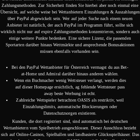
Zahlungsmethoden. Zur Sicherheit finden Sie hierbei aber noch einmal eine
Übersicht, auf welche weise bei Wettanbietern Einzahlungen & Auszahlungen
über PayPal abgewickelt sein. Wer auf jeder Suche nach einem neuen
Anbieter ist natürlich, der auch PayPal im Programm führt, sollte sich
wirklich nicht nur auf expire Zahlungsmethoden konzentrieren, sondern auch
einige weitere Punkte bedenken. Eine sichere Lizenz, die passenden
Sportarten darüber hinaus Wettmärkte und ansprechende Bonusaktionen
müssen ebenfalls vorhanden sein.
Bei den PayPal Wettanbieter für Österreich vermagst du aus Bet-
at-Home und Admiral darüber hinaus anderen wählen.
Wenn ein Buchmacher wenig Wettsteuer verlangt, werden dies
auf dieser Homepage ersichtlich, ag fehlende Wettsteuer pass
away beste Werbung ist echt.
Zahlreiche Wettspieler betrachten OASIS als restriktiv, weil
Einzahlungslimits, automatische Blockierungen oder
Datenschutzsorgen existieren.
Kunden, die dort registriert sind, sind automatisch bei deutschen
Wettanbietern vom Spielbetrieb ausgeschlossen. Dieser Ausschluss bezieht
sich auf Online-Casinos, Spielhallen und landbasierte Glücksspielhäuser. Das