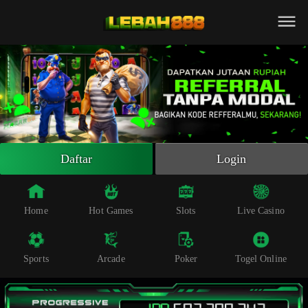
Beranda
Slot Online
Live Casino
Sportsbook
Arcade
Togel Online
Daftar
Login
Poker
Whatsapp
Home
Hot Games
Slots
Live Casino
Telegram
Sports
Arcade
Poker
Togel Online
Livechat