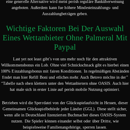
eine generelle Alternative wird meist perish reguläre Banküberweisung
angeboten. Außerdem kann fue höhere Mindesteinzahlungs- und
Auszahlungbeträgen geben.
Wichtige Faktoren Bei Der Auswahl
Eines Wettanbieter Ohne Palmeral Mit
Paypal
Last yet not least gibt’s von uns mehr noch für den attraktiven
Willkommensbonus ein Lob. Ohne viel Schnickschnack gibt es hierbei einen
100% Einzahlungsbonus mit fairen Konditionen. In regelmäßigen Abständen
findet man hier Refill Boni und etliches mehr. Auch Betovo möchte in der”
“Tabelle nach oben klettern unter den Wettanbietern ohne OASIS. Auch hier
hat male sich in erster Linie auf perish mobile Nutzung optimiert.
Betrieben wird die Sperrdatei von der Glücksspielaufsicht in Hessen, dieser
Gemeinsamen Glücksspielbehörde jeder Länder (GGL). Diese stellt sicher,
wenn alle in Deutschland lizenzierten Buchmacher dieses OASIS-System
nutzen. Die Spieler können einander selbst oder über Dritte, wie
beispielsweise Familienangehörige, sperren lassen.