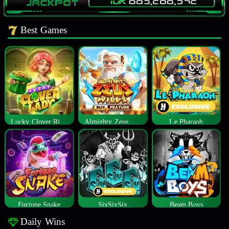
Best Games
Lucky Clover Riches
Almighty Zeus Wilds™
Le Pharaoh
Fortune Snake
SixSixSix
Beam Boys
Daily Wins