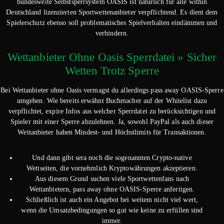
bundesweite Selbstsperrsystem OASIS ist natürlich für alle within
Deutschland lizenzierten Sportwettenanbieter verpflichtend. Es dient dem
Spielerschutz ebenso soll problematisches Spielverhalten eindämmen und
verhindern.
Wettanbieter Ohne Oasis Sperrdatei » Sicher
Wetten Trotz Sperre
Bei Wettanbieter ohne Oasis vermagst du allerdings pass away OASIS-Sperre
umgehen. Wie bereits erwähnt Buchmacher auf der Whitelist dazu
verpflichtet, expire Infos aus welcher Sperrdatei zu berücksichtigen und
Spieler mit einer Sperre abzulehnen. Ja, sowohl PayPal als auch dieser
Wettanbieter haben Mindest- und Höchstlimits für Transaktionen.
Und dann gibt sera noch die sogenannten Crypto-native
Wettseiten, die vornehmlich Kryptowährungen akzeptieren.
Aus diesem Grund suchen viele Sportwettenfans nach
Wettanbietern, pass away ohne OASIS-Sperre anfertigen.
Schließlich ist auch ein Angebot bei weitem nicht viel wert,
wenn die Umsatzbedingungen so gut wie keine zu erfüllen sind
immer.